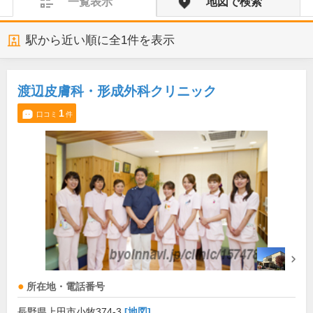
一覧表示
地図で検索
駅から近い順に全
1
件を表示
渡辺皮膚科・形成外科クリニック
1
口コミ
件
所在地・電話番号
長野県上田市小牧374-3
[地図]