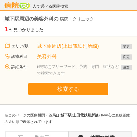
病院なび
人で選べる医院検索
城下駅周辺の美容外科の
病院・クリニック
1
件見つかりました
城下駅周辺(上田電鉄別所線)
エリア/駅
変更
美容外科
診療科目
変更
(未指定)フリーワード、予約、専門、症状など
詳細条件
追加
で検索できます
検索する
※このページの医療機関・薬局は
城下駅(上田電鉄別所線)
を中心に直線距離
の近い順で表示されています