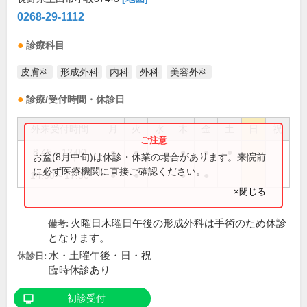
0268-29-1112
診療科目
皮膚科
形成外科
内科
外科
美容外科
診療/受付時間・休診日
外来受付時間
月
火
水
木
金
土
日
祝
8:45～12:00
●
●
●
●
●
お盆(8月中旬)は休診・休業の場合があります。来院前
に必ず医療機関に直接ご確認ください。
14:30～17:30
●
●
●
●
×閉じる
火曜日木曜日午後の形成外科は手術のため休診
備考:
となります。
水・土曜午後・日・祝
休診日:
臨時休診あり
初診受付