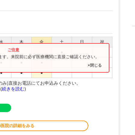
水
木
金
土
日
祝
●
ります。来院前に必ず医療機関に直接ご確認ください。
●
●
●
×閉じる
●
●
●
のみ)直接お電話にてお申込みください。
(
続きを読む
)
の医院の詳細をみる