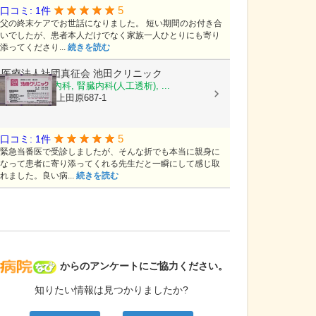
5
口コミ: 1件
父の終末ケアでお世話になりました。 短い期間のお付き合
いでしたが、患者本人だけでなく家族一人ひとりにも寄り
添ってくださり...
続きを読む
医療法人社団真征会
池田クリニック
内科, 循環器内科, 腎臓内科(人工透析), ...
長野県上田市上田原687-1
5
口コミ: 1件
緊急当番医で受診しましたが、そんな折でも本当に親身に
なって患者に寄り添ってくれる先生だと一瞬にして感じ取
れました。良い病...
続きを読む
病院なび
からのアンケートにご協力ください。
知りたい情報は見つかりましたか?