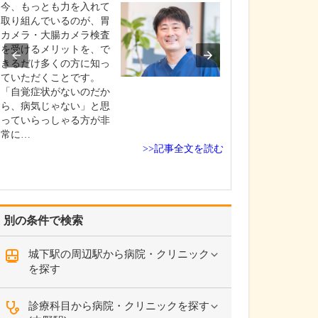
さい。
今、もっとも力を入れて
私の専門である
取り組んでいるのが、胃
患は、患者さん
カメラ・大腸カメラ検査
診、血液検査、
を受けるメリットを、で
ラ、大腸カメラ
きるだけ多くの方に知っ
音波検査を駆使
ていただくことです。
発見・早期治療
「自覚症状がないのだか
いでいます。消
ら、病気じゃない」と思
は、食道・胃・
っていらっしゃる方が非
じめ肝臓・胆道(
常に…
>>記事全文を読む
胆管…
別の条件で検索
城下駅の周辺駅から病院・クリニック
を探す
診療科目から病院・クリニックを探す