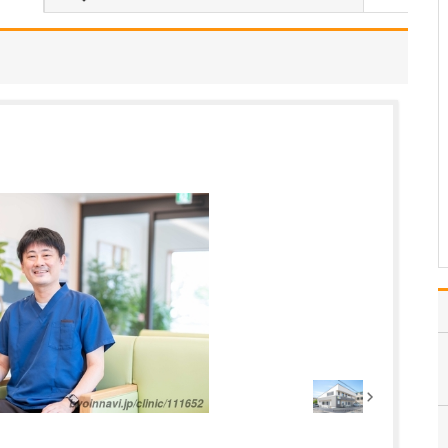
ような診療が受けられるのか教えてください。
タイミング指導や排卵誘
発などの一般的な不妊治
療をはじめ、男性不妊の
診療、さらには体外受
精・顕微授精といった高
度生殖医療まで対応して
います。まずはご夫婦そ
れぞれに検査を受けてい
ただき、その結果に加え
て年…
>>記事全文を読む