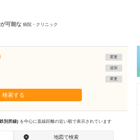
約が可能な
病院・クリニック
)
変更
追加
変更
検索する
秋田県秋田市
あきたレディースクリニック安田
鉄別所線)
を中心に直線距離の近い順で表示されています
安田 師仁
院長
取材記事
貴院が力を入れている不妊治療について、どの
地図で検索