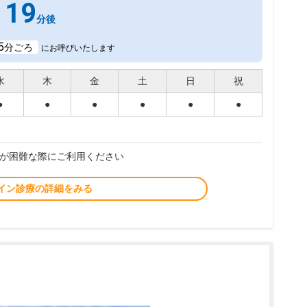
19
分後
5
分ごろ
にお呼びいたします
水
木
金
土
日
祝
●
●
●
●
●
●
が困難な際にご利用ください
イン診療の詳細をみる