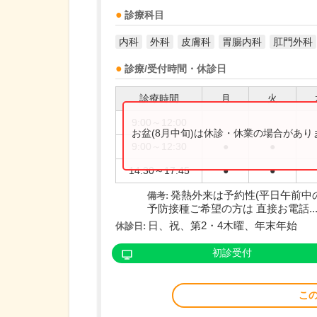
診療科目
内科
外科
皮膚科
胃腸内科
肛門外科
診療/受付時間・休診日
診療時間
月
火
9:00～12:00
お盆(8月中旬)は休診・休業の場合があ
9:00～12:30
●
●
14:30～17:45
●
●
発熱外来は予約性(平日午前中
備考:
予防接種ご希望の方は 直接お電話...
日、祝、第2・4木曜、年末年始
休診日:
初診受付
こ