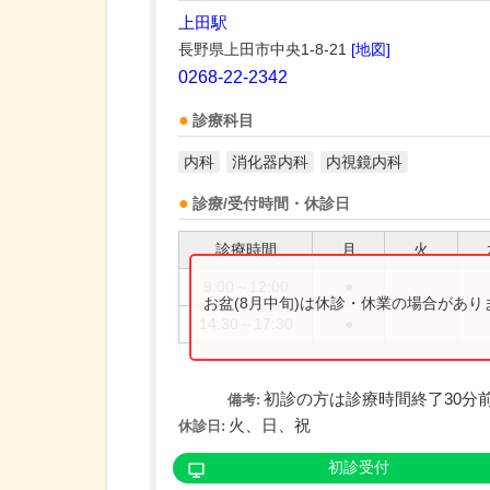
上田駅
長野県上田市中央1-8-21
[地図]
0268-22-2342
診療科目
内科
消化器内科
内視鏡内科
診療/受付時間・休診日
診療時間
月
火
9:00～12:00
●
お盆(8月中旬)は休診・休業の場合があ
14:30～17:30
●
初診の方は診療時間終了30分
備考:
火、日、祝
休診日:
初診受付