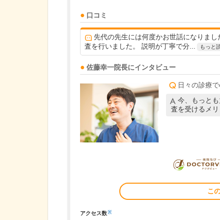
口コミ
先代の先生には何度かお世話になりまし
査を行いました。 説明が丁寧で分...
もっと
佐藤幸一
院長
にインタビュー
日々の診療で
今、もっとも
査を受けるメリ
こ
※
アクセス数