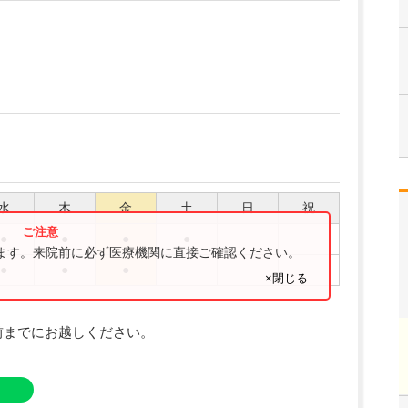
水
木
金
土
日
祝
●
●
●
●
ります。来院前に必ず医療機関に直接ご確認ください。
●
●
●
×閉じる
前までにお越しください。