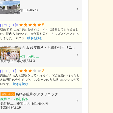
下田眼科
眼科
長野県上田市常田1-10-78
5
口コミ: 1件
初めてでしたが予約もせずに、すぐに診察してもらえまし
た。院内もきれいで、待合室も広く、キッズスペースもあ
りました。スタッ...
続きを読む
医療法人成美会
渡辺皮膚科・形成外科クリニッ
ク
皮膚科, 形成外科, 内科, ...
長野県上田市小牧374-3
3
口コミ: 1件
先生がきちんと説明をしてくれます。 私が病院へ行ったと
きは男性の先生でした。 スタッフの方も感じのいい人が多
いです。
続きを読む
あゆみ緩和ケアクリニック
認証済み
緩和ケア内科, 内科
長野県上田市常田3丁目15番58号
TOSHIビル1F