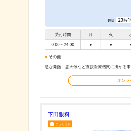
23
1
時
最短
受付時間
月
火
0:00～24:00
●
●
その他
急な発熱、悪天候など直接医療機関に掛かる事
オンラ
下田眼科
1
口コミ
件