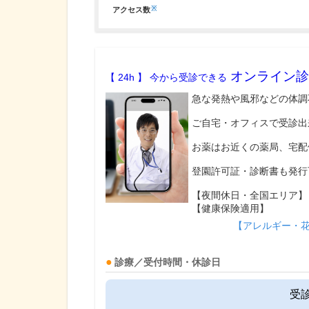
※
アクセス数
オンライン診
【 24h 】 今から受診できる
急な発熱や風邪などの体調
ご自宅・オフィスで受診出
お薬はお近くの薬局、宅配
登園許可証・診断書も発行
【夜間休日・全国エリア】
【健康保険適用】
【アレルギー・
診療／受付時間・休診日
受