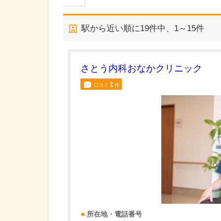
駅から近い順に
19
件中、
1～15件
さとう内科おなかクリニック
1
口コミ
件
所在地・電話番号