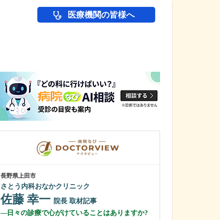
医療機関の皆様へ
医師(ドクター)の
長野県上田市
長野県松本市
さとう内科おなかクリニック
やまだ内科クリ
佐藤 幸一
山田 重徳
院長
取材記事
日々の診療で心がけていることはありますか?
力を入れている