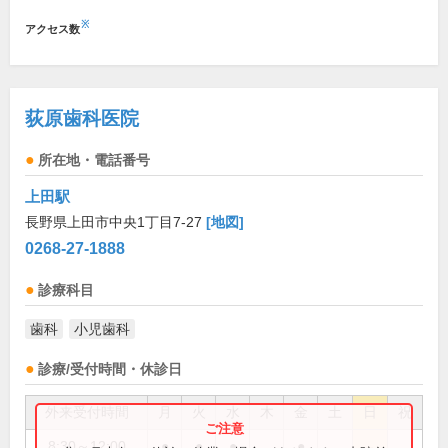
※
アクセス数
荻原歯科医院
所在地・電話番号
上田駅
長野県上田市中央1丁目7-27
[地図]
0268-27-1888
診療科目
歯科
小児歯科
診療/受付時間・休診日
外来受付時間
月
火
水
木
金
土
日
祝
8:30～12:00
●
●
●
●