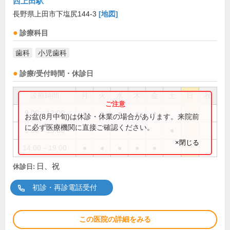
西上田駅
長野県上田市下塩尻144-3
[地図]
診療科目
歯科
小児歯科
診療/受付時間・休診日
診療時間
月
火
水
木
金
土
日
祝
9:00～12:00
●
●
●
●
●
お盆(8月中旬)は休診・休業の場合があります。来院前
に必ず医療機関に直接ご確認ください。
9:00～13:00
●
×閉じる
14:00～19:00
●
●
●
●
●
日、祝
休診日:
初診・再診電話受付
この医院の詳細をみる