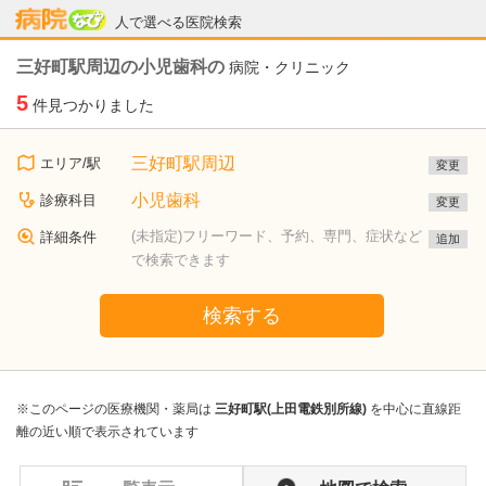
病院なび
人で選べる医院検索
三好町駅周辺の小児歯科の
病院・クリニック
5
件見つかりました
三好町駅周辺
エリア/駅
変更
小児歯科
診療科目
変更
(未指定)フリーワード、予約、専門、症状など
詳細条件
追加
で検索できます
検索する
※このページの医療機関・薬局は
三好町駅(上田電鉄別所線)
を中心に直線距
離の近い順で表示されています