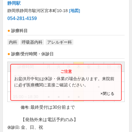
静岡駅
静岡県静岡市駿河区宮本町10-18
[地図]
054-281-4159
診療科目
内科
呼吸器内科
アレルギー科
診療/受付時間・休診日
診療時間
月
火
水
木
金
土
日
祝
8:30～12:30
●
●
●
●
お盆(8月中旬)は休診・休業の場合があります。来院前
に必ず医療機関に直接ご確認ください。
8:30～14:00
●
×閉じる
15:00～18:30
●
●
●
●
最終受付は30分前まで
備考:
【発熱外来は電話予約のみ】
金、日、祝
休診日: