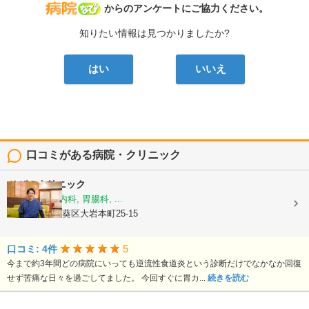
病院なび
からのアンケートにご協力ください。
知りたい情報は見つかりましたか?
はい
いいえ
口コミがある病院・クリニック
ひびのクリニック
内科, 消化器内科, 胃腸科, ...
静岡県静岡市葵区大岩本町25-15
5
口コミ: 4件
今まで約3年間どの病院にいっても逆流性食道炎という診断だけでなかなか回復
せず苦痛な日々を過ごしてました。 今回すぐに胃カ...
続きを読む