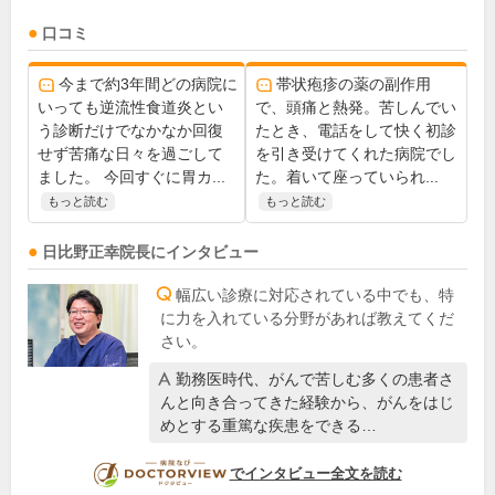
口コミ
今まで約3年間どの病院に
帯状疱疹の薬の副作用
いっても逆流性食道炎とい
で、頭痛と熱発。苦しんでい
う診断だけでなかなか回復
たとき、電話をして快く初診
せず苦痛な日々を過ごして
を引き受けてくれた病院でし
ました。 今回すぐに胃カ...
た。着いて座っていられ...
もっと読む
もっと読む
日比野正幸
院長
にインタビュー
幅広い診療に対応されている中でも、特
に力を入れている分野があれば教えてくだ
さい。
勤務医時代、がんで苦しむ多くの患者さ
んと向き合ってきた経験から、がんをはじ
めとする重篤な疾患をできる…
DOCTORVIEW
でインタビュー全文を読む