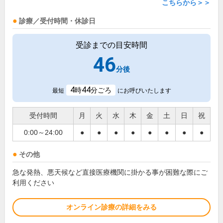
こちらから＞＞
診療／受付時間・休診日
受診までの目安時間
46
分後
4
44
時
分ごろ
最短
にお呼びいたします
受付時間
月
火
水
木
金
土
日
祝
0:00～24:00
●
●
●
●
●
●
●
●
その他
急な発熱、悪天候など直接医療機関に掛かる事が困難な際にご
利用ください
オンライン診療の詳細をみる