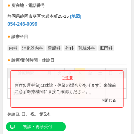
所在地・電話番号
静岡県静岡市葵区大岩本町25-15
[地図]
054-246-0099
診療科目
内科
消化器内科
胃腸科
外科
乳腺外科
肛門科
診療/受付時間・休診日
診療時間
月
火
水
木
金
土
日
祝
9:00～11:45
●
●
●
●
●
●
お盆(8月中旬)は休診・休業の場合があります。来院前
に必ず医療機関に直接ご確認ください。
16:00～17:45
●
●
●
●
×閉じる
日、祝、第5木
休診日:
初診・再診受付