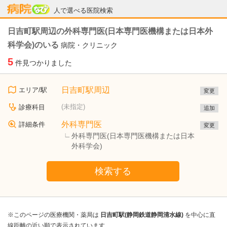
病院なび
人で選べる医院検索
日吉町駅周辺の外科専門医(日本専門医機構または日本外
科学会)のいる
病院・クリニック
5
件見つかりました
日吉町駅周辺
エリア/駅
変更
(未指定)
診療科目
追加
外科専門医
詳細条件
変更
外科専門医(日本専門医機構または日本
外科学会)
検索する
※このページの医療機関・薬局は
日吉町駅(静岡鉄道静岡清水線)
を中心に直
線距離の近い順で表示されています