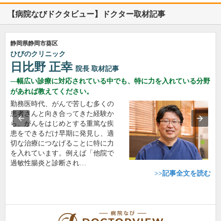
【病院なびドクタビュー】ドクター取材記事
静岡県静岡市葵区
ひびのクリニック
日比野 正幸
院長
取材記事
幅広い診療に対応されている中でも、特に力を入れている分野
があれば教えてください。
勤務医時代、がんで苦しむ多くの
患者さんと向き合ってきた経験か
ら、がんをはじめとする重篤な疾
患をできるだけ早期に発見し、適
切な治療につなげることに特に力
を入れています。例えば「他院で
過敏性腸炎と診断され…
>>記事全文を読む