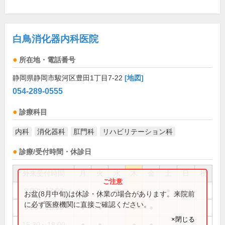
白鳥消化器内科医院
所在地・電話番号
静岡県静岡市駿河区豊田1丁目7-22
[地図]
054-289-0555
診療科目
内科
消化器科
肛門科
リハビリテーション科
診療/受付時間・休診日
外来受付時間
月
火
水
木
金
土
日
祝
9:00～12:00
●
●
お盆(8月中旬)は休診・休業の場合があります。来院前
に必ず医療機関に直接ご確認ください。
9:00～12:15
●
●
●
●
×閉じる
15:30～18:00
●
●
●
●