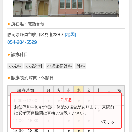
所在地・電話番号
静岡県静岡市駿河区見瀬229-2
[地図]
054-204-5529
診療科目
小児科
小児外科
小児泌尿器科
外科
診療/受付時間・休診日
診療時間
月
火
水
木
金
土
日
祝
8:30～12:00
●
●
●
●
●
お盆(8月中旬)は休診・休業の場合があります。来院前
8:30～13:00
●
に必ず医療機関に直接ご確認ください。
14:00～15:30
●
●
●
●
×閉じる
15:30～18:00
●
●
●
●