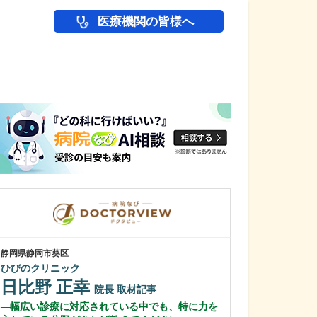
医療機関の皆様へ
医師(ドクター)の
静岡県静岡市葵区
静岡県富士市
ひびのクリニック
富士 足・心臓血
日比野 正幸
花田 明香
院長
取材記事
幅広い診療に対応されている中でも、特に力を
足の治りにくい