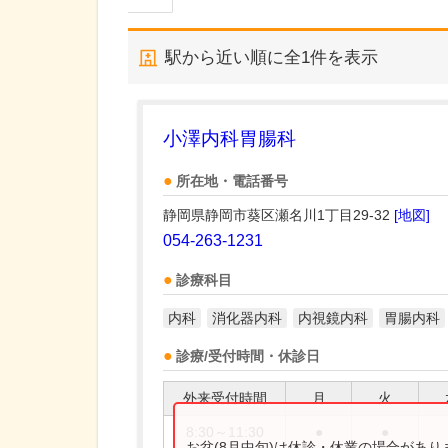
駅から近い順に全
1
件を表示
小澤内科胃腸科
所在地・電話番号
静岡県静岡市葵区瀬名川1丁目29-32
[地図]
054-263-1231
診療科目
内科
消化器内科
内視鏡内科
胃腸内科
診療/受付時間・休診日
外来受付時間
月
火
8:30～11:30
●
●
お盆(8月中旬)は休診・休業の場合があ