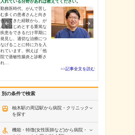
入れている分野があれば教えてください。
れているそうで
勤務医時代、がんで苦し
はい。足のトラ
む多くの患者さんと向き
靴が原因となっ
合ってきた経験から、が
とが少なくあり
んをはじめとする重篤な
扁平足や甲高の
疾患をできるだけ早期に
チ、外反母趾な
発見し、適切な治療につ
合、足に合わな
なげることに特に力を入
き続けると靴擦
れています。例えば「他
や巻き爪になっ
院で過敏性腸炎と診断さ
す。また、足の
れ…
い下…
>>記事全文を読む
別の条件で検索
柚木駅の周辺駅から病院・クリニック
を探す
機能・特徴(女性医師など)から病院・