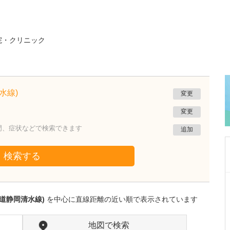
院・クリニック
水線)
変更
変更
門、症状などで検索できます
追加
検索する
大阪府大阪市住吉区
むらやま大腸肛門クリニック
道静岡清水線)
を中心に直線距離の近い順で表示されています
村山 浩之
院長
取材記事
先生が医師を志したきっかけと、外科を専攻さ
地図で検索