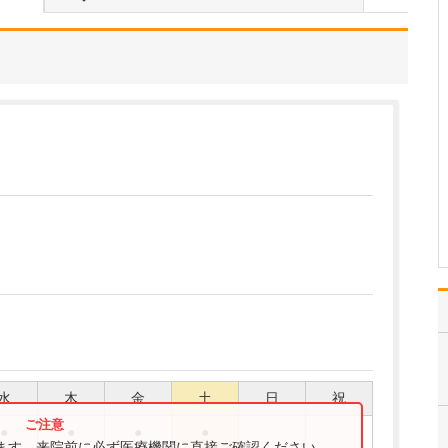
れた理由を教えてください。
医師を志したのは、小学
生の頃でした。親戚に医
療関係者が多かったこと
もあり、ごく自然に「将
来は医者になりたい」と
思うようになったんで
す。その夢を実現するた
めに兵庫医科大学医学部
へ進学し、卒業後は滋賀
医科…
>>記事全文を読む
水
木
金
土
日
祝
●
●
●
●
ります。来院前に必ず医療機関に直接ご確認ください。