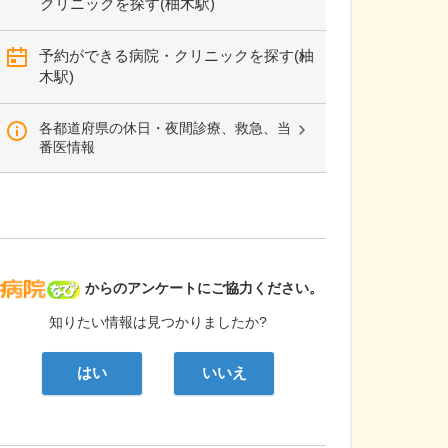
クリニックを探す(柚木駅)
予約ができる病院・クリニックを探す(柚
木駅)
各都道府県の休日・夜間診療、救急、当
番医情報
病院なび
からのアンケートにご協力ください。
知りたい情報は見つかりましたか?
はい
いいえ