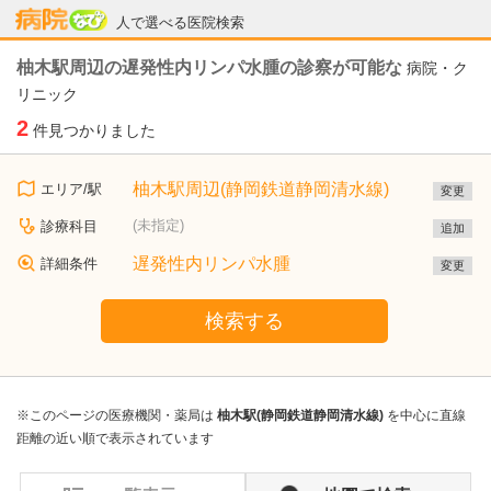
病院なび
人で選べる医院検索
柚木駅周辺の遅発性内リンパ水腫の診察が可能な
病院・ク
リニック
2
件見つかりました
柚木駅周辺(静岡鉄道静岡清水線)
エリア/駅
変更
(未指定)
診療科目
追加
遅発性内リンパ水腫
詳細条件
変更
検索する
※このページの医療機関・薬局は
柚木駅(静岡鉄道静岡清水線)
を中心に直線
距離の近い順で表示されています