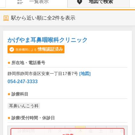
一覧表示
地図で検索
駅から近い順に全
2
件を表示
かげやま耳鼻咽喉科クリニック
情報認証済み
医療機関による
所在地・電話番号
静岡県静岡市葵区安東一丁目17番7号
[地図]
054-247-3333
診療科目
耳鼻いんこう科
診療/受付時間・休診日
診療時間
月
火
水
木
金
土
日
祝