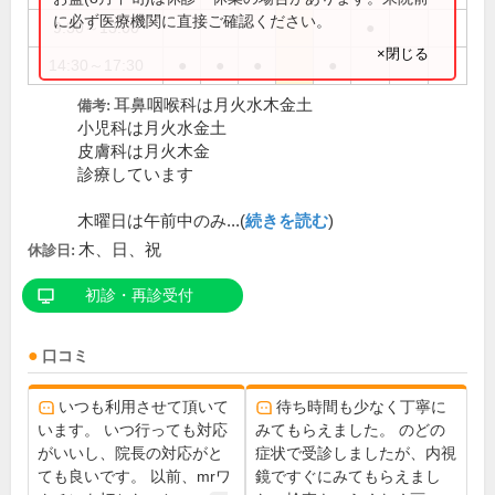
に必ず医療機関に直接ご確認ください。
9:30～13:00
●
×閉じる
14:30～17:30
●
●
●
●
耳鼻咽喉科は月火水木金土
備考:
小児科は月火水金土
皮膚科は月火木金
診療しています
木曜日は午前中のみ...(
続きを読む
)
木、日、祝
休診日:
初診・再診受付
口コミ
いつも利用させて頂いて
待ち時間も少なく丁寧に
います。 いつ行っても対応
みてもらえました。 のどの
がいいし、院長の対応がと
症状で受診しましたが、内視
ても良いです。 以前、mrワ
鏡ですぐにみてもらえまし