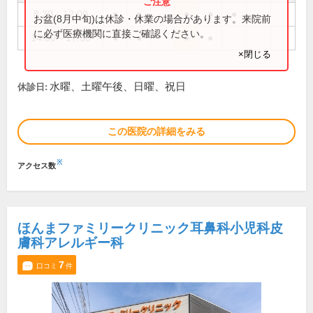
8:30～12:00
●
●
●
●
●
お盆(8月中旬)は休診・休業の場合があります。来院前
に必ず医療機関に直接ご確認ください。
14:30～17:30
●
●
●
●
×閉じる
水曜、土曜午後、日曜、祝日
休診日:
この医院の詳細をみる
※
アクセス数
ほんまファミリークリニック耳鼻科小児科皮
膚科アレルギー科
7
口コミ
件