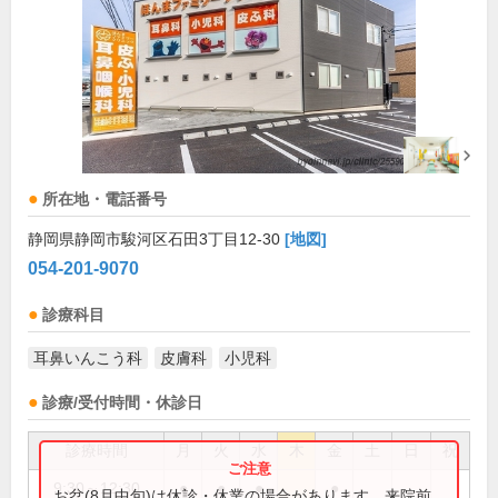
所在地・電話番号
静岡県静岡市駿河区石田3丁目12-30
[地図]
054-201-9070
診療科目
耳鼻いんこう科
皮膚科
小児科
診療/受付時間・休診日
診療時間
月
火
水
木
金
土
日
祝
9:30～12:30
●
●
●
●
お盆(8月中旬)は休診・休業の場合があります。来院前