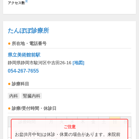
※
アクセス数
たんぽぽ診療所
所在地・電話番号
県立美術館前駅
静岡県静岡市駿河区中吉田26-16
[地図]
054-267-7655
診療科目
内科
腎臓内科
診療/受付時間・休診日
診療時間
月
火
水
木
金
土
日
祝
9:00～12:00
●
●
●
●
お盆(8月中旬)は休診・休業の場合があります。来院前