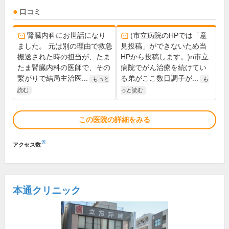
口コミ
腎臓内科にお世話になり
(市立病院のHPでは「意
ました。 元は別の理由で救急
見投稿」ができないため当
搬送された時の担当が、たま
HPから投稿します。)n市立
たま腎臓内科の医師で、その
病院でがん治療を続けてい
繋がりで結局主治医...
る弟がここ数日調子が...
もっと
も
読む
っと読む
この医院の詳細をみる
※
アクセス数
本通クリニック