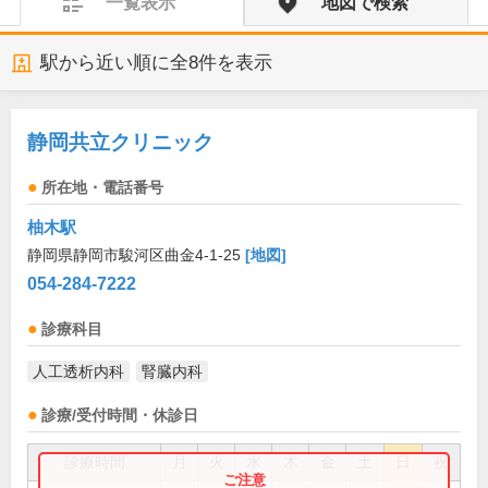
一覧表示
地図で検索
駅から近い順に全
8
件を表示
静岡共立クリニック
所在地・電話番号
柚木駅
静岡県静岡市駿河区曲金4-1-25
[地図]
054-284-7222
診療科目
人工透析内科
腎臓内科
診療/受付時間・休診日
診療時間
月
火
水
木
金
土
日
祝