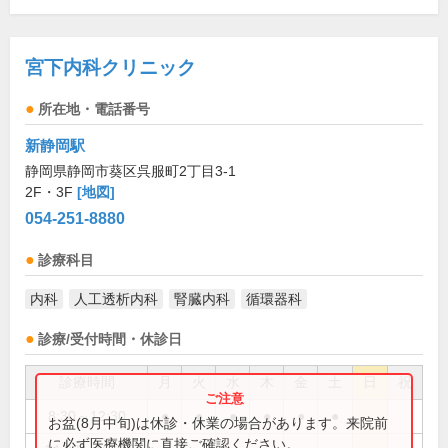
宮下内科クリニック
所在地・電話番号
新静岡駅
静岡県静岡市葵区呉服町2丁目3-1
2F・3F
[地図]
054-251-8880
診療科目
内科
人工透析内科
腎臓内科
循環器科
診療/受付時間・休診日
診療時間
月
火
水
木
金
土
日
祝
8:30～12:30
●
●
●
●
●
●
お盆(8月中旬)は休診・休業の場合があります。来院前
に必ず医療機関に直接ご確認ください。