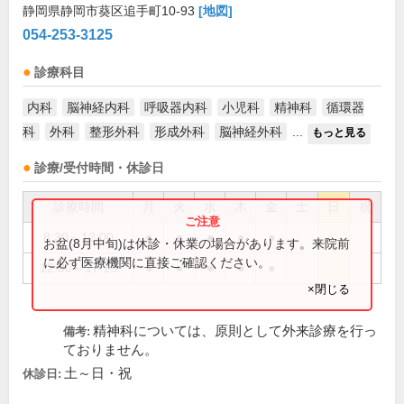
静岡県静岡市葵区追手町10-93
[地図]
054-253-3125
診療科目
内科
脳神経内科
呼吸器内科
小児科
精神科
循環器
科
外科
整形外科
形成外科
脳神経外科
...
もっと見る
診療/受付時間・休診日
診療時間
月
火
水
木
金
土
日
祝
8:30～12:00
●
●
●
●
●
お盆(8月中旬)は休診・休業の場合があります。来院前
に必ず医療機関に直接ご確認ください。
12:00～17:15
●
●
●
●
●
×閉じる
精神科については、原則として外来診療を行っ
備考:
ておりません。
土～日・祝
休診日: