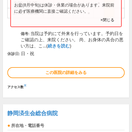
9:00～15:00
●
●
●
●
●
●
お盆(8月中旬)は休診・休業の場合があります。来院前
に必ず医療機関に直接ご確認ください。
17:00～23:30
●
●
●
×閉じる
当院は予約にて外来を行っています。予約日を
備考:
ご確認の上、来院ください。 尚、お身体の具合の悪
い方は、こ...(
続きを読む
)
日・祝
休診日:
この医院の詳細をみる
※
アクセス数
静岡済生会総合病院
所在地・電話番号