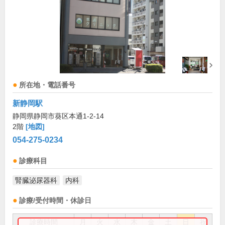
所在地・電話番号
新静岡駅
静岡県静岡市葵区本通1-2-14
2階
[地図]
054-275-0234
診療科目
腎臓泌尿器科
内科
診療/受付時間・休診日
診療時間
月
火
水
木
金
土
日
祝