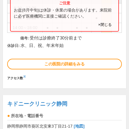
8:30～12:00
●
●
●
●
お盆(8月中旬)は休診・休業の場合があります。来院前
に必ず医療機関に直接ご確認ください。
8:30～13:00
●
×閉じる
14:00～18:00
●
●
●
●
受付は診療終了30分前まで
備考:
水、日、祝、年末年始
休診日:
この医院の詳細をみる
※
アクセス数
キドニークリニック静岡
所在地・電話番号
静岡県静岡市葵区北安東3丁目21-17
[地図]