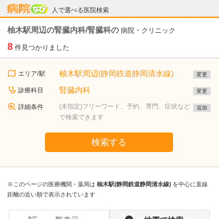
病院なび
人で選べる医院検索
柚木駅周辺の腎臓内科/腎臓科の
病院・クリニック
8
件見つかりました
柚木駅周辺(静岡鉄道静岡清水線)
エリア/駅
変更
腎臓内科
診療科目
変更
(未指定)フリーワード、予約、専門、症状など
詳細条件
追加
で検索できます
検索する
※このページの医療機関・薬局は
柚木駅(静岡鉄道静岡清水線)
を中心に直線
距離の近い順で表示されています