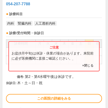
054-207-7788
診療科目
内科
腎臓内科
人工透析内科
診療/受付時間・休診日
診療時間
月
火
水
木
金
土
日
祝
9:30～12:00
●
●
●
●
お盆(8月中旬)は休診・休業の場合があります。来院前
に必ず医療機関に直接ご確認ください。
14:00～17:30
●
●
●
×閉じる
第2・第4水曜午後は休診です。
備考:
木・土～日・祝
休診日:
この医院の詳細をみる