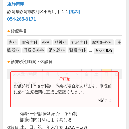
東静岡駅
静岡県静岡市駿河区小鹿1丁目1-1
[地図]
054-285-6171
診療科目
内科
血液内科
外科
精神科
神経内科
脳神経外科
呼
吸器科
呼吸器外科
消化器科
腎臓内科
...
もっと見る
診療/受付時間・休診日
外来受付時間
月
火
水
木
金
土
日
祝
8:00～11:00
●
●
●
●
●
お盆(8月中旬)は休診・休業の場合があります。来院前
に必ず医療機関に直接ご確認ください。
×閉じる
一部診療科紹介・予約制
備考:
診療時間は科により異なる
土、日、祝、年末年始(12/29～1/3)
休診日: