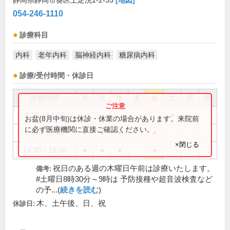
静岡県静岡市葵区上足洗1-2-35
[地図]
054-246-1110
診療科目
内科
老年内科
脳神経内科
糖尿病内科
診療/受付時間・休診日
診療時間
月
火
水
木
金
土
日
祝
8:30～13:30
●
お盆(8月中旬)は休診・休業の場合があります。来院前
に必ず医療機関に直接ご確認ください。
9:00～12:30
●
●
●
●
×閉じる
14:30～18:00
●
●
●
●
祝日のある週の木曜日午前は診療いたします。
備考:
#土曜日8時30分～9時は 予防接種や超音波検査など
の予...(
続きを読む
)
木、土午後、日、祝
休診日: