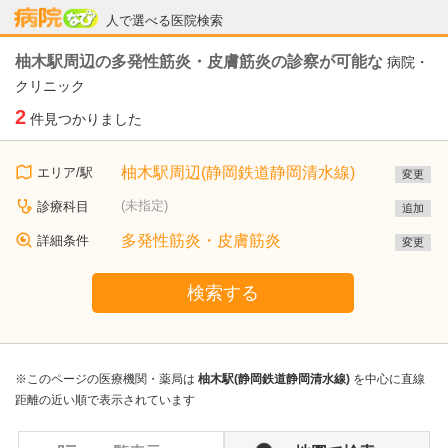
病院なび
人で選べる医院検索
柚木駅周辺の多発性筋炎・皮膚筋炎の診察が可能な
病院・
クリニック
2
件見つかりました
柚木駅周辺(静岡鉄道静岡清水線)
エリア/駅
変更
(未指定)
診療科目
追加
多発性筋炎・皮膚筋炎
詳細条件
変更
検索する
※このページの医療機関・薬局は
柚木駅(静岡鉄道静岡清水線)
を中心に直線
距離の近い順で表示されています