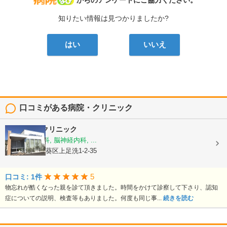
病院なび
からのアンケートにご協力ください。
知りたい情報は見つかりましたか?
はい
いいえ
口コミがある病院・クリニック
上足洗内科クリニック
内科, 老年内科, 脳神経内科, ...
静岡県静岡市葵区上足洗1-2-35
5
口コミ: 1件
物忘れが酷くなった親を診て頂きました。時間をかけて診察して下さり、認知
症についての説明、検査等もありました。何度も同じ事...
続きを読む