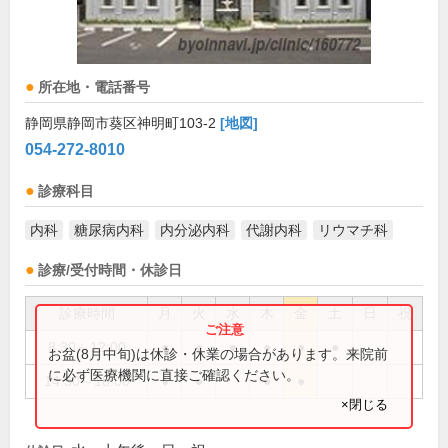
所在地・電話番号
静岡県静岡市葵区神明町103-2
[地図]
054-272-8010
診療科目
内科
糖尿病内科
内分泌内科
代謝内科
リウマチ科
診療/受付時間・休診日
診療時間
月
火
水
木
金
土
日
祝
8:30～12:00
●
●
●
●
●
●
お盆(8月中旬)は休診・休業の場合があります。来院前
に必ず医療機関に直接ご確認ください。
14:30～18:00
●
●
●
●
×閉じる