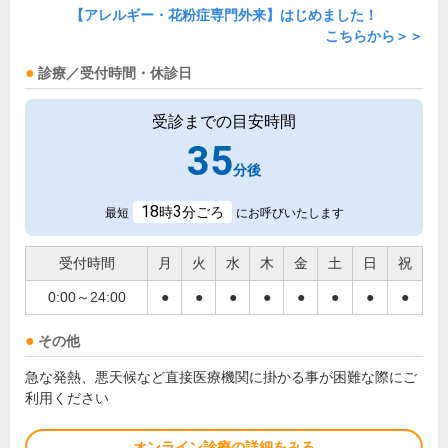
【アレルギー・花粉症専門外来】はじめました！
こちらから＞＞
診療／受付時間・休診日
受診までの目安時間
35
分後
18
3
時
分ごろ
最短
にお呼びいたします
受付時間
月
火
水
木
金
土
日
祝
0:00～24:00
●
●
●
●
●
●
●
●
その他
急な発熱、悪天候など直接医療機関に掛かる事が困難な際にご
利用ください
オンライン診療の詳細をみる