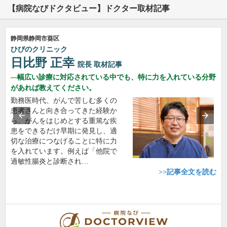
【病院なびドクタビュー】ドクター取材記事
静岡県静岡市葵区
ひびのクリニック
日比野 正幸
院長
取材記事
幅広い診療に対応されている中でも、特に力を入れている分野
があれば教えてください。
勤務医時代、がんで苦しむ多くの
患者さんと向き合ってきた経験か
ら、がんをはじめとする重篤な疾
患をできるだけ早期に発見し、適
切な治療につなげることに特に力
を入れています。例えば「他院で
過敏性腸炎と診断され…
>>記事全文を読む