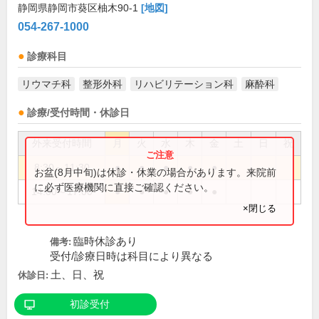
静岡県静岡市葵区柚木90-1
[地図]
054-267-1000
診療科目
リウマチ科
整形外科
リハビリテーション科
麻酔科
診療/受付時間・休診日
外来受付時間
月
火
水
木
金
土
日
祝
8:30～11:30
●
●
●
●
●
お盆(8月中旬)は休診・休業の場合があります。来院前
に必ず医療機関に直接ご確認ください。
14:00～17:00
●
●
●
●
●
×閉じる
臨時休診あり
備考:
受付/診療日時は科目により異なる
土、日、祝
休診日:
初診受付