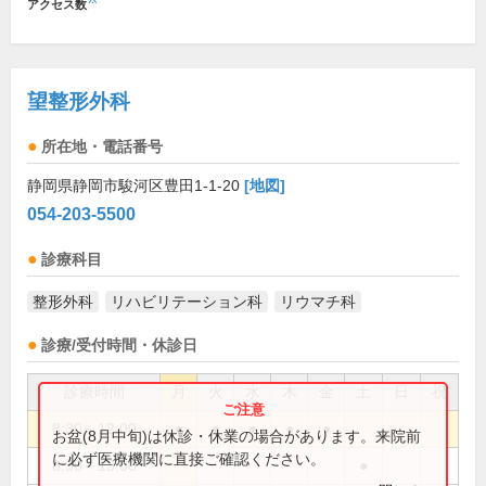
アクセス数
望整形外科
所在地・電話番号
静岡県静岡市駿河区豊田1-1-20
[地図]
054-203-5500
診療科目
整形外科
リハビリテーション科
リウマチ科
診療/受付時間・休診日
診療時間
月
火
水
木
金
土
日
祝
8:30～12:00
●
●
●
●
●
お盆(8月中旬)は休診・休業の場合があります。来院前
に必ず医療機関に直接ご確認ください。
8:30～13:00
●