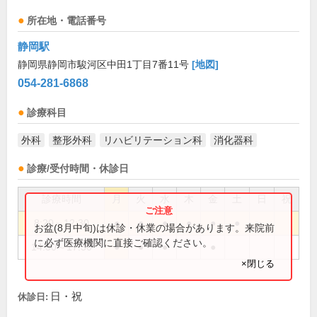
所在地・電話番号
静岡駅
静岡県静岡市駿河区中田1丁目7番11号
[地図]
054-281-6868
診療科目
外科
整形外科
リハビリテーション科
消化器科
診療/受付時間・休診日
診療時間
月
火
水
木
金
土
日
祝
8:20～12:30
●
●
●
●
●
●
お盆(8月中旬)は休診・休業の場合があります。来院前
に必ず医療機関に直接ご確認ください。
14:30～17:30
●
●
●
●
×閉じる
日・祝
休診日: