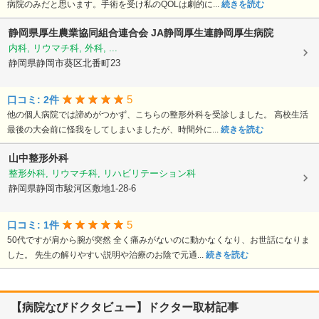
病院のみだと思います。手術を受け私のQOLは劇的に...
続きを読む
静岡県厚生農業協同組合連合会
JA静岡厚生連静岡厚生病院
内科, リウマチ科, 外科, ...
静岡県静岡市葵区北番町23
5
口コミ: 2件
他の個人病院では諦めがつかず、こちらの整形外科を受診しました。 高校生活
最後の大会前に怪我をしてしまいましたが、時間外に...
続きを読む
山中整形外科
整形外科, リウマチ科, リハビリテーション科
静岡県静岡市駿河区敷地1-28-6
5
口コミ: 1件
50代ですが肩から腕が突然 全く痛みがないのに動かなくなり、お世話になりま
した。 先生の解りやすい説明や治療のお陰で元通...
続きを読む
【病院なびドクタビュー】ドクター取材記事