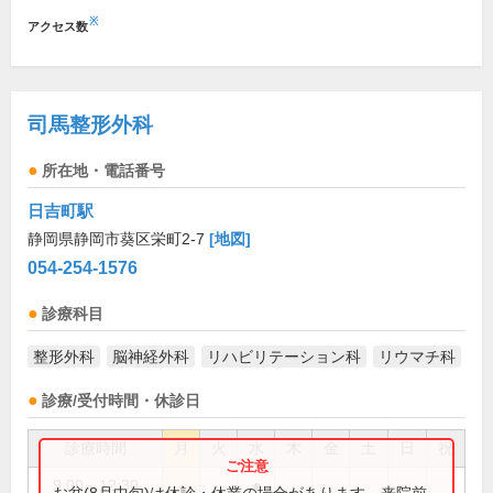
※
アクセス数
司馬整形外科
所在地・電話番号
日吉町駅
静岡県静岡市葵区栄町2-7
[地図]
054-254-1576
診療科目
整形外科
脳神経外科
リハビリテーション科
リウマチ科
診療/受付時間・休診日
診療時間
月
火
水
木
金
土
日
祝
9:00～12:30
●
お盆(8月中旬)は休診・休業の場合があります。来院前