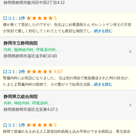
静岡県静岡市駿河区中田2丁目4-12
5
口コミ: 1件
腰が痛くて受診したのですが、先生はじめ看護師さん やレントゲン技士の方皆
が笑顔で優しく対応してくれてとても親切な病院でし...
続きを読む
静岡市立静岡病院
内科, 脳神経内科, 呼吸器内科, ...
静岡県静岡市葵区追手町10-93
4.67
口コミ: 3件
腎臓内科にお世話になりました。 元は別の理由で救急搬送された時の担当が、
たまたま腎臓内科の医師で、その繋がりで結局主治医...
続きを読む
静岡県立総合病院
内科, 神経内科, 呼吸器科, ...
静岡県静岡市葵区北安東4-27-1
5
口コミ: 1件
静岡で尿漏れを止める人工尿道括約筋植え込み手術ができる病院は、県立総合