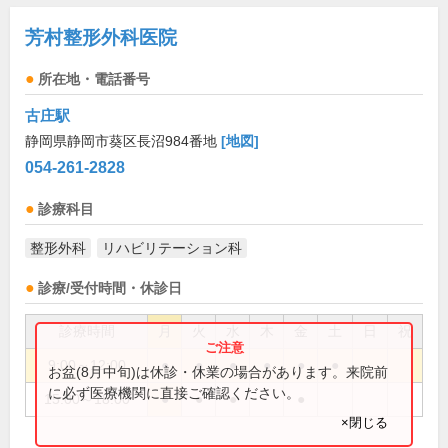
芳村整形外科医院
所在地・電話番号
古庄駅
静岡県静岡市葵区長沼984番地
[地図]
054-261-2828
診療科目
整形外科
リハビリテーション科
診療/受付時間・休診日
診療時間
月
火
水
木
金
土
日
祝
9:00～12:00
●
●
●
●
●
●
お盆(8月中旬)は休診・休業の場合があります。来院前
に必ず医療機関に直接ご確認ください。
15:00～18:00
●
●
●
●
×閉じる