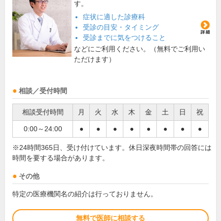
す。
症状に適した診療科
受診の目安・タイミング
受診までに気をつけること
などにご利用ください。（無料でご利用い
ただけます）
相談／受付時間
相談受付時間
月
火
水
木
金
土
日
祝
0:00～24:00
●
●
●
●
●
●
●
●
※24時間365日、受け付けています。休日深夜時間帯の回答には
時間を要する場合があります。
その他
特定の医療機関名の紹介は行っておりません。
無料で医師に相談する