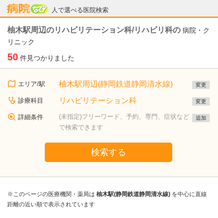
病院なび
人で選べる医院検索
柚木駅周辺のリハビリテーション科/リハビリ科の
病院・ク
リニック
50
件見つかりました
柚木駅周辺(静岡鉄道静岡清水線)
エリア/駅
変更
リハビリテーション科
診療科目
変更
(未指定)フリーワード、予約、専門、症状など
詳細条件
追加
で検索できます
検索する
※このページの医療機関・薬局は
柚木駅(静岡鉄道静岡清水線)
を中心に直線
距離の近い順で表示されています