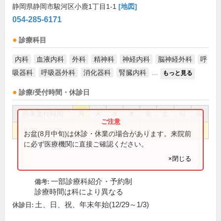
静岡県静岡市駿河区小鹿1丁目1-1
[地図]
054-285-6171
診療科目
内科
血液内科
外科
精神科
神経内科
脳神経外科
呼
吸器科
呼吸器外科
消化器科
腎臓内科
...
もっと見る
診療/受付時間・休診日
外来受付時間
月
火
水
木
金
土
日
祝
8:00～11:00
●
●
●
●
●
お盆(8月中旬)は休診・休業の場合があります。来院前
に必ず医療機関に直接ご確認ください。
×閉じる
一部診療科紹介・予約制
備考:
診療時間は科により異なる
土、日、祝、年末年始(12/29～1/3)
休診日: