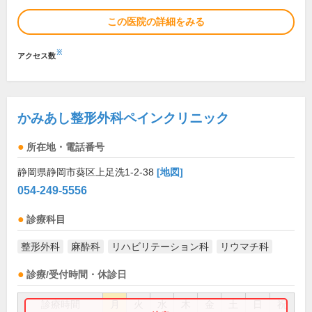
この医院の詳細をみる
※
アクセス数
かみあし整形外科ペインクリニック
所在地・電話番号
静岡県静岡市葵区上足洗1-2-38
[地図]
054-249-5556
診療科目
整形外科
麻酔科
リハビリテーション科
リウマチ科
診療/受付時間・休診日
診療時間
月
火
水
木
金
土
日
祝