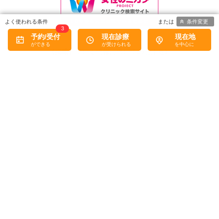
条件変更
3
予約/受付
現在診療
現在地
《掲載している情報についてのご注意》
掲載している各種情報は、ミーカンパニー株式会社および
株式会
社eヘルスケア
が調査した情報をもとにしています。 正確な情報掲
載に努めておりますが、内容を完全に保証するものではありませ
ん。
掲載されている医院を受診される場合は、事前に必ず該当の医院
に直接ご確認ください。
当サービスによって生じた損害について、ミーカンパニー株式会
社および
株式会社eヘルスケア
ではその賠償の責任を一切負わない
ものとします。
掲載情報に誤りがある場合には、お手数ですが、
お問い合わせフ
ォーム
からご連絡をいただけますようお願いいたします。
※お電話での対応は行っておりません