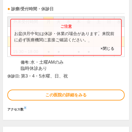
診療/受付時間・休診日
外来受付時間
月
火
水
木
金
土
日
祝
9:00～12:00
●
●
お盆(8月中旬)は休診・休業の場合があります。来院前
に必ず医療機関に直接ご確認ください。
9:00～12:15
●
●
●
●
×閉じる
15:30～18:00
●
●
●
●
水・土曜AMのみ
備考:
臨時休診あり
第3・4・5水曜、日、祝
休診日:
この医院の詳細をみる
※
アクセス数