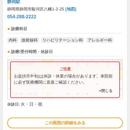
静岡駅
静岡県静岡市駿河区八幡1-2-25
[地図]
054-288-2222
診療科目
内科
放射線科
リハビリテーション科
アレルギー科
診療/受付時間・休診日
診療時間
月
火
水
木
金
土
日
祝
9:00～12:30
●
●
●
●
●
お盆(8月中旬)は休診・休業の場合があります。来院前
に必ず医療機関に直接ご確認ください。
14:30～17:00
●
×閉じる
14:30～18:00
●
●
●
●
火・日・祝
休診日:
この医院の詳細をみる