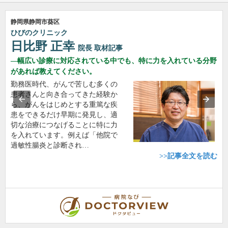
静岡県静岡市葵区
ひびのクリニック
日比野 正幸
院長
取材記事
幅広い診療に対応されている中でも、特に力を入れている分野
があれば教えてください。
勤務医時代、がんで苦しむ多くの
患者さんと向き合ってきた経験か
ら、がんをはじめとする重篤な疾
患をできるだけ早期に発見し、適
切な治療につなげることに特に力
を入れています。例えば「他院で
過敏性腸炎と診断され…
>>記事全文を読む