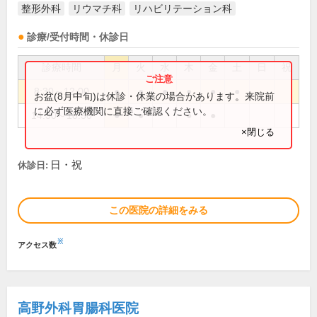
整形外科
リウマチ科
リハビリテーション科
診療/受付時間・休診日
診療時間
月
火
水
木
金
土
日
祝
8:30～12:00
●
●
●
●
●
●
お盆(8月中旬)は休診・休業の場合があります。来院前
に必ず医療機関に直接ご確認ください。
14:30～18:30
●
●
●
●
×閉じる
日・祝
休診日:
この医院の詳細をみる
※
アクセス数
高野外科胃腸科医院