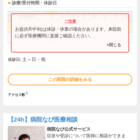
診療/受付時間・休診日
診療時間
月
火
水
木
金
土
日
祝
9:00～12:00
●
●
●
●
●
お盆(8月中旬)は休診・休業の場合があります。来院前
に必ず医療機関に直接ご確認ください。
14:00～18:00
●
●
●
●
●
×閉じる
土～日・祝
休診日:
この医院の詳細をみる
※
アクセス数
【24h】
病院なび医療相談
病院なび公式サービス
症状や受診について医師に相談ができま