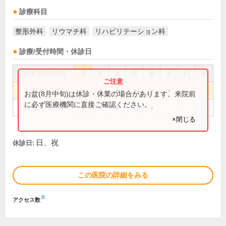
診療科目
整形外科
リウマチ科
リハビリテーション科
診療/受付時間・休診日
外来受付時間
月
火
水
木
金
土
日
祝
8:30～12:30
●
●
●
●
●
●
お盆(8月中旬)は休診・休業の場合があります。来院前
に必ず医療機関に直接ご確認ください。
14:30～18:00
●
●
●
●
×閉じる
日、祝
休診日:
この医院の詳細をみる
※
アクセス数