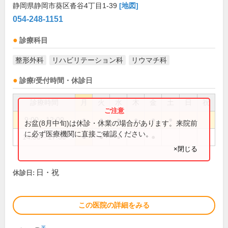
静岡県静岡市葵区沓谷4丁目1-39
[地図]
054-248-1151
診療科目
整形外科
リハビリテーション科
リウマチ科
診療/受付時間・休診日
診療時間
月
火
水
木
金
土
日
祝
9:00～12:00
●
●
●
●
●
●
お盆(8月中旬)は休診・休業の場合があります。来院前
に必ず医療機関に直接ご確認ください。
14:30～17:30
●
●
●
●
×閉じる
日・祝
休診日:
この医院の詳細をみる
※