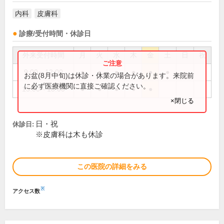
内科
皮膚科
診療/受付時間・休診日
外来受付時間
月
火
水
木
金
土
日
祝
9:00～12:00
●
●
●
●
●
●
お盆(8月中旬)は休診・休業の場合があります。来院前
に必ず医療機関に直接ご確認ください。
15:00～18:00
●
●
●
●
●
×閉じる
日・祝
休診日:
※皮膚科は木も休診
この医院の詳細をみる
※
アクセス数