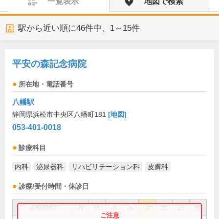
一覧表示
地図で検索
駅から近い順に
46
件中、
1～15件
平安の森記念病院
所在地・電話番号
八幡駅
静岡県浜松市中央区八幡町181
[地図]
053-401-0018
診療科目
内科
泌尿器科
リハビリテーション科
皮膚科
診療/受付時間・休診日
診療時間
月
火
水
木
金
土
日
祝