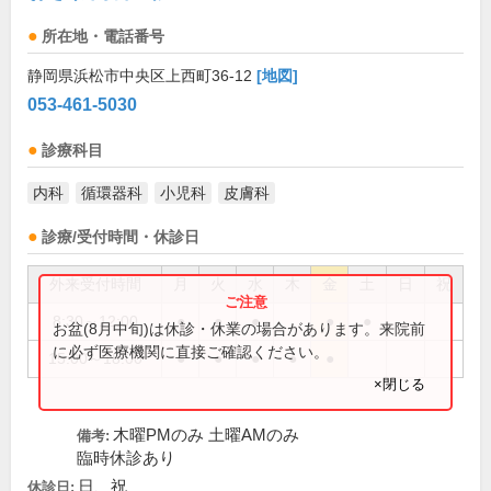
所在地・電話番号
静岡県浜松市中央区上西町36-12
[地図]
053-461-5030
診療科目
内科
循環器科
小児科
皮膚科
診療/受付時間・休診日
外来受付時間
月
火
水
木
金
土
日
祝
8:30～12:00
●
●
●
●
●
お盆(8月中旬)は休診・休業の場合があります。来院前
に必ず医療機関に直接ご確認ください。
15:00～18:00
●
●
●
●
●
×閉じる
木曜PMのみ 土曜AMのみ
備考:
臨時休診あり
日、祝
休診日: