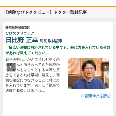
【病院なびドクタビュー】ドクター取材記事
静岡県静岡市葵区
ひびのクリニック
日比野 正幸
院長
取材記事
幅広い診療に対応されている中でも、特に力を入れている分野
があれば教えてください。
勤務医時代、がんで苦しむ多くの
患者さんと向き合ってきた経験か
ら、がんをはじめとする重篤な疾
患をできるだけ早期に発見し、適
切な治療につなげることに特に力
を入れています。例えば「他院で
過敏性腸炎と診断され…
>>記事全文を読む