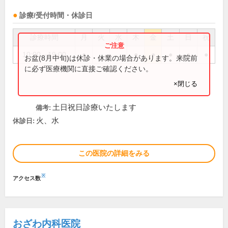
診療/受付時間・休診日
診療時間
月
火
水
木
金
土
日
祝
10:00～19:00
●
●
●
●
●
●
お盆(8月中旬)は休診・休業の場合があります。来院前
に必ず医療機関に直接ご確認ください。
×閉じる
土日祝日診療いたします
備考:
火、水
休診日:
この医院の詳細をみる
※
アクセス数
おざわ内科医院