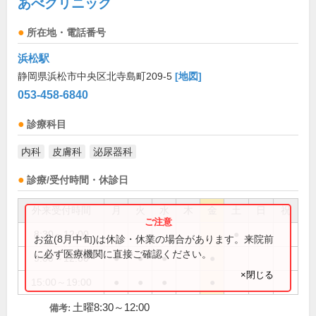
あべクリニック
所在地・電話番号
浜松駅
静岡県浜松市中央区北寺島町209-5
[地図]
053-458-6840
診療科目
内科
皮膚科
泌尿器科
診療/受付時間・休診日
外来受付時間
月
火
水
木
金
土
日
祝
8:30～12:00
●
お盆(8月中旬)は休診・休業の場合があります。来院前
に必ず医療機関に直接ご確認ください。
9:00～12:00
●
●
●
●
×閉じる
15:00～19:00
●
●
●
●
土曜8:30～12:00
備考: