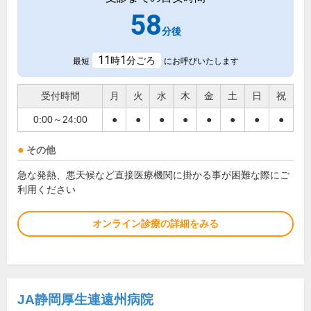
58
分後
11
1
時
分ごろ
最短
にお呼びいたします
受付時間
月
火
水
木
金
土
日
祝
0:00～24:00
●
●
●
●
●
●
●
●
その他
急な発熱、悪天候など直接医療機関に掛かる事が困難な際にご
利用ください
オンライン診療の詳細をみる
JA静岡厚生連遠州病院