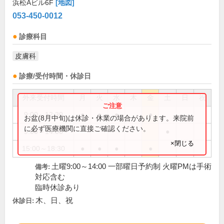
浜松Aビル6F
[地図]
053-450-0012
診療科目
皮膚科
診療/受付時間・休診日
外来受付時間
月
火
水
木
金
土
日
祝
9:00～12:30
●
●
●
●
お盆(8月中旬)は休診・休業の場合があります。来院前
に必ず医療機関に直接ご確認ください。
9:00～14:00
●
×閉じる
15:00～18:30
●
●
●
●
土曜9:00～14:00 一部曜日予約制 火曜PMは手術
備考:
対応含む
臨時休診あり
木、日、祝
休診日: