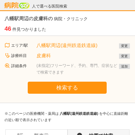
病院なび
人で選べる医院検索
八幡駅周辺の皮膚科の
病院・クリニック
46
件見つかりました
八幡駅周辺(遠州鉄道鉄道線)
エリア/駅
変更
皮膚科
診療科目
変更
(未指定)フリーワード、予約、専門、症状など
詳細条件
追加
で検索できます
検索する
※このページの医療機関・薬局は
八幡駅(遠州鉄道鉄道線)
を中心に直線距離
の近い順で表示されています