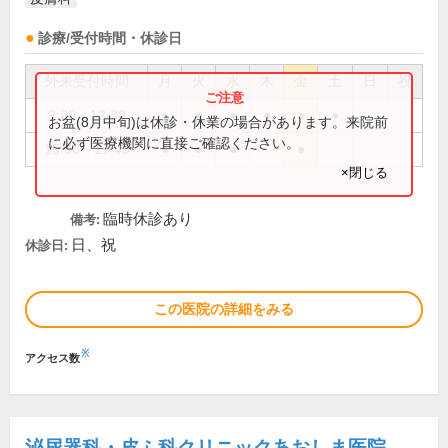
診療/受付時間・休診日
外来受付時間
月
火
水
木
金
土
日
祝
9:30～12:30
●
●
●
●
●
●
お盆(8月中旬)は休診・休業の場合があります。来院前
に必ず医療機関に直接ご確認ください。
15:00～17:45
●
●
●
●
×閉じる
臨時休診あり
備考:
日、祝
休診日:
この医院の詳細をみる
※
アクセス数
泌尿器科・皮ふ科クリニックあおしま医院