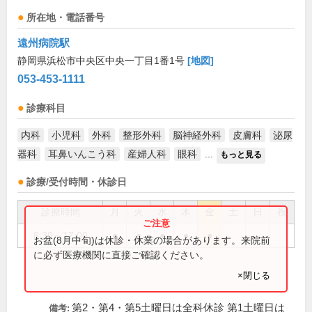
所在地・電話番号
遠州病院駅
静岡県浜松市中央区中央一丁目1番1号
[地図]
053-453-1111
診療科目
内科
小児科
外科
整形外科
脳神経外科
皮膚科
泌尿
器科
耳鼻いんこう科
産婦人科
眼科
...
もっと見る
診療/受付時間・休診日
診療時間
月
火
水
木
金
土
日
祝
8:30～17:00
●
●
●
●
●
お盆(8月中旬)は休診・休業の場合があります。来院前
に必ず医療機関に直接ご確認ください。
×閉じる
第2・第4・第5土曜日は全科休診 第1土曜日は
備考: