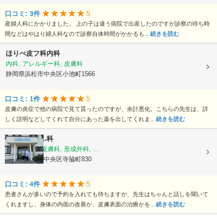
5
口コミ: 3件
産婦人科にかかりました。 上の子は違う病院で出産したのですが診察の待ち時
間などはやはり婦人科なので診察自体時間がかかるも...
続きを読む
ほりべ皮フ科内科
内科, アレルギー科, 皮膚科
静岡県浜松市中央区小池町1566
5
口コミ: 1件
皮膚の炎症で他の病院で見て貰ったのですが、余計悪化。こちらの先生は、詳
しく説明などしてくれて自分にあった薬を出してくれま...
続きを読む
いがらし皮ふ科
皮膚科, 美容皮膚科, 形成外科, ...
静岡県浜松市中央区寺脇町830
5
口コミ: 4件
患者さんが多いので予約を入れても待ちますが、先生はちゃんと話しを聞いて
くれますし、身体の内面の改善か、皮膚表面の治療かを...
続きを読む