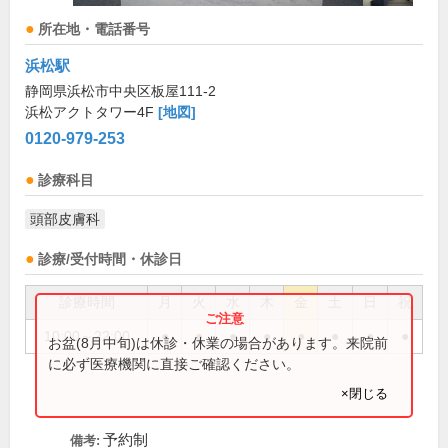
所在地・電話番号
浜松駅
静岡県浜松市中央区板屋111-2
浜松アクトタワー4F
[地図]
0120-979-253
診療科目
頭部皮膚科
診療/受付時間・休診日
診療時間
月
火
水
木
金
土
日
祝
10:00～22:00
●
●
●
●
●
●
●
●
お盆(8月中旬)は休診・休業の場合があります。来院前
に必ず医療機関に直接ご確認ください。
×閉じる
予約制
備考: