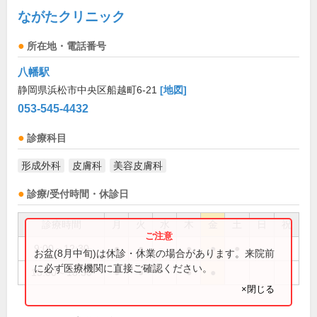
ながたクリニック
所在地・電話番号
八幡駅
静岡県浜松市中央区船越町6-21
[地図]
053-545-4432
診療科目
形成外科
皮膚科
美容皮膚科
診療/受付時間・休診日
診療時間
月
火
水
木
金
土
日
祝
9:00～12:30
●
●
●
●
●
お盆(8月中旬)は休診・休業の場合があります。来院前
に必ず医療機関に直接ご確認ください。
15:00～18:30
●
●
●
●
×閉じる