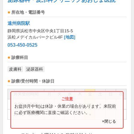
所在地・電話番号
遠州病院駅
静岡県浜松市中央区中央1丁目15-5
浜松メデイカルパークビル4F
[地図]
053-450-0525
診療科目
皮膚科
泌尿器科
診療/受付時間・休診日
外来受付時間
月
火
水
木
金
土
日
祝
9:00～12:00
●
●
●
●
●
●
お盆(8月中旬)は休診・休業の場合があります。来院前
に必ず医療機関に直接ご確認ください。
15:00～18:00
●
●
●
●
×閉じる