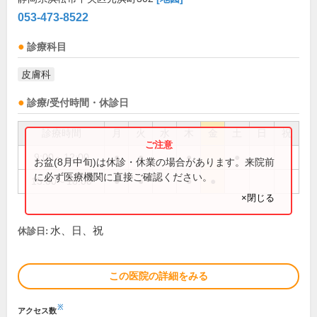
053-473-8522
診療科目
皮膚科
診療/受付時間・休診日
診療時間
月
火
水
木
金
土
日
祝
9:00～12:00
●
●
●
●
お盆(8月中旬)は休診・休業の場合があります。来院前
に必ず医療機関に直接ご確認ください。
15:00～18:00
●
●
●
●
×閉じる
水、日、祝
休診日:
この医院の詳細をみる
※
アクセス数