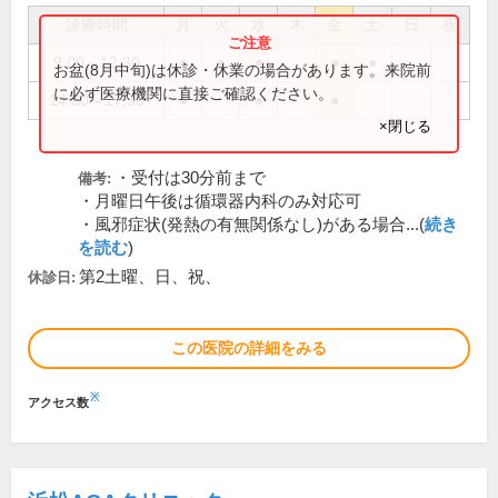
診療時間
月
火
水
木
金
土
日
祝
9:00～12:30
●
●
●
●
●
お盆(8月中旬)は休診・休業の場合があります。来院前
に必ず医療機関に直接ご確認ください。
14:30～17:30
●
●
●
×閉じる
・受付は30分前まで
備考:
・月曜日午後は循環器内科のみ対応可
・風邪症状(発熱の有無関係なし)がある場合...(
続き
を読む
)
第2土曜、日、祝、
休診日:
この医院の詳細をみる
※
アクセス数