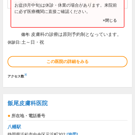
9:00～12:00
●
●
●
●
●
お盆(8月中旬)は休診・休業の場合があります。来院前
に必ず医療機関に直接ご確認ください。
×閉じる
皮膚科の診療は原則予約制となっています。
備考:
土～日・祝
休診日:
この医院の詳細をみる
※
アクセス数
飯尾皮膚科医院
所在地・電話番号
八幡駅
静岡県浜松市中央区元浜町302
[地図]