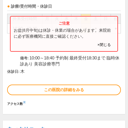
診療/受付時間・休診日
外来受付時間
月
火
水
木
金
土
日
祝
10:00～18:40
●
●
●
●
●
●
●
お盆(8月中旬)は休診・休業の場合があります。来院前
に必ず医療機関に直接ご確認ください。
×閉じる
10:00～18:40 予約制 最終受付18:30まで 臨時休
備考:
診あり 美容診療専門
木
休診日:
この医院の詳細をみる
※
アクセス数