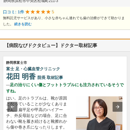
静岡県浜松市中央区松城町211-3
5
口コミ: 1件
無料託児サービスがあり、小さな赤ちゃん連れでも歯の治療ができて助かりま
した。
続きを読む
【病院なびドクタビュー】ドクター取材記事
静岡県富士市
富士 足・心臓血管クリニック
花田 明香
院長
取材記事
足の治りにくい傷とフットトラブルにも注力されているそうで
すね。
はい。足のトラブルは、靴が原因
となっていることが少なくありま
せん。扁平足や甲高のハイアー
チ、外反母趾などの場合、足に合
わない靴を履き続けると靴擦れか
ら傷や巻き爪になったりします。