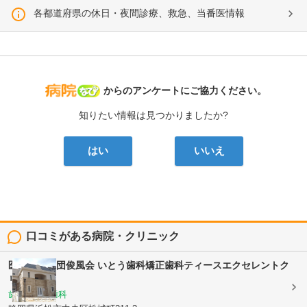
各都道府県の休日・夜間診療、救急、当番医情報
病院なび
からのアンケートにご協力ください。
知りたい情報は見つかりましたか?
はい
いいえ
口コミがある病院・クリニック
医療法人社団俊風会
いとう歯科矯正歯科ティースエクセレントク
リニック
歯科, 矯正歯科