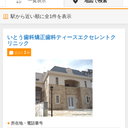
一覧表示
地図で検索
駅から近い順に全
1
件を表示
いとう歯科矯正歯科ティースエクセレントク
リニック
1
口コミ
件
所在地・電話番号