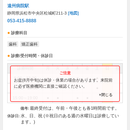
遠州病院駅
静岡県浜松市中央区松城町211-3
[地図]
053-415-8888
診療科目
歯科
矯正歯科
診療/受付時間・休診日
診療時間
月
火
水
木
金
土
日
祝
9:00～13:00
●
●
●
●
●
お盆(8月中旬)は休診・休業の場合があります。来院前
に必ず医療機関に直接ご確認ください。
15:00～18:00
●
×閉じる
15:00～19:00
●
●
●
●
最終受付は、午前・午後とも各1時間前です。
備考:
水、日、祝 (※祝日のある週の水曜日は診療してい
休診日:
ます。)