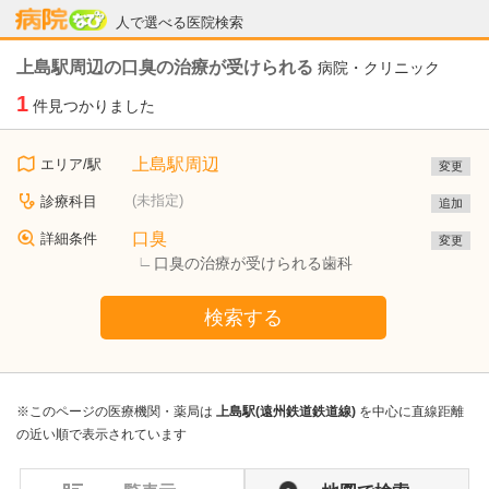
病院なび
人で選べる医院検索
上島駅周辺の口臭の治療が受けられる
病院・クリニック
1
件見つかりました
上島駅周辺
エリア/駅
変更
(未指定)
診療科目
追加
口臭
詳細条件
変更
口臭の治療が受けられる歯科
検索する
※このページの医療機関・薬局は
上島駅(遠州鉄道鉄道線)
を中心に直線距離
の近い順で表示されています