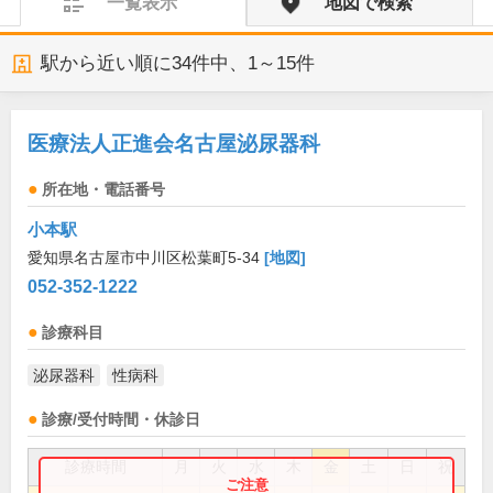
一覧表示
地図で検索
駅から近い順に
34
件中、
1～15件
医療法人正進会名古屋泌尿器科
所在地・電話番号
小本駅
愛知県名古屋市中川区松葉町5-34
[地図]
052-352-1222
診療科目
泌尿器科
性病科
診療/受付時間・休診日
診療時間
月
火
水
木
金
土
日
祝