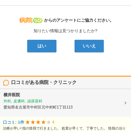
病院なび
からのアンケートにご協力ください。
知りたい情報は見つかりましたか?
はい
いいえ
口コミがある病院・クリニック
横井医院
外科, 皮膚科, 泌尿器科
愛知県名古屋市中村区元中村町1丁目113
4
口コミ: 1件
治療が早い! 指の怪我で行きました。 処置が早くて、丁寧でした。 怪我の治り