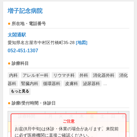
増子記念病院
所在地・電話番号
太閤通駅
愛知県名古屋市中村区竹橋町35-28
[地図]
052-451-1307
診療科目
内科
アレルギー科
リウマチ科
外科
消化器外科
消化
器科
腎臓内科
循環器科
皮膚科
泌尿器科
...
もっと見る
診療/受付時間・休診日
診療時間
月
火
水
木
金
土
日
祝
9:00～12:00
●
●
●
●
●
●
お盆(8月中旬)は休診・休業の場合があります。来院前
に必ず医療機関に直接ご確認ください。