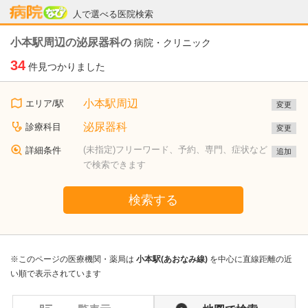
病院なび
人で選べる医院検索
小本駅周辺の泌尿器科の
病院・クリニック
34
件見つかりました
小本駅周辺
エリア/駅
変更
泌尿器科
診療科目
変更
(未指定)フリーワード、予約、専門、症状など
詳細条件
追加
で検索できます
検索する
※このページの医療機関・薬局は
小本駅(あおなみ線)
を中心に直線距離の近
い順で表示されています