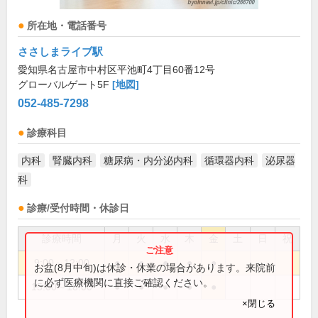
所在地・電話番号
ささしまライブ駅
愛知県名古屋市中村区平池町4丁目60番12号
グローバルゲート5F
[地図]
052-485-7298
診療科目
内科
腎臓内科
糖尿病・内分泌内科
循環器内科
泌尿器
科
診療/受付時間・休診日
診療時間
月
火
水
木
金
土
日
祝
9:00～12:00
●
●
●
●
●
お盆(8月中旬)は休診・休業の場合があります。来院前
に必ず医療機関に直接ご確認ください。
15:00～18:00
●
●
●
●
●
×閉じる