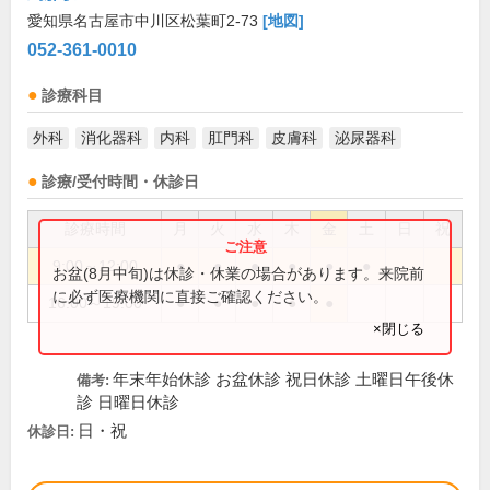
愛知県名古屋市中川区松葉町2-73
[地図]
052-361-0010
診療科目
外科
消化器科
内科
肛門科
皮膚科
泌尿器科
診療/受付時間・休診日
診療時間
月
火
水
木
金
土
日
祝
9:00～12:00
●
●
●
●
●
●
お盆(8月中旬)は休診・休業の場合があります。来院前
に必ず医療機関に直接ご確認ください。
16:00～19:00
●
●
●
●
●
×閉じる
年末年始休診 お盆休診 祝日休診 土曜日午後休
備考:
診 日曜日休診
日・祝
休診日: