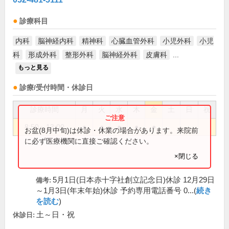
診療科目
内科
脳神経内科
精神科
心臓血管外科
小児外科
小児
科
形成外科
整形外科
脳神経外科
皮膚科
...
もっと見る
診療/受付時間・休診日
診療時間
月
火
水
木
金
土
日
祝
8:50～13:00
●
●
●
●
●
お盆(8月中旬)は休診・休業の場合があります。来院前
に必ず医療機関に直接ご確認ください。
×閉じる
5月1日(日本赤十字社創立記念日)休診 12月29日
備考:
～1月3日(年末年始)休診 予約専用電話番号 0...(
続き
を読む
)
土～日・祝
休診日: