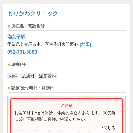
もりかわクリニック
所在地・電話番号
南荒子駅
愛知県名古屋市中川区荒子町大門西47
[地図]
052-361-5863
診療科目
内科
皮膚科
泌尿器科
診療/受付時間・休診日
外来受付時間
月
火
水
木
金
土
日
祝
9:00～11:30
●
●
●
●
お盆(8月中旬)は休診・休業の場合があります。来院前
に必ず医療機関に直接ご確認ください。
9:00～12:30
●
×閉じる
16:30～18:30
●
●
●
●