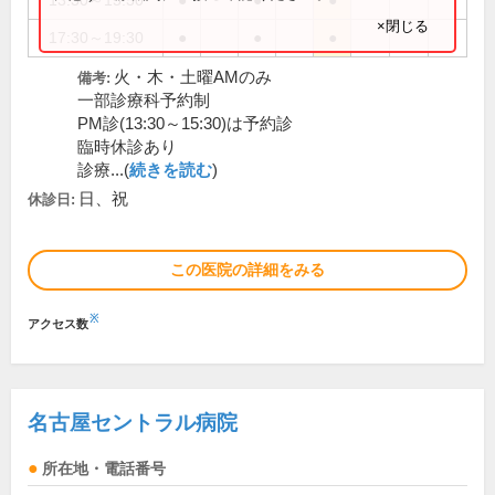
13:30～15:30
●
●
●
×閉じる
17:30～19:30
●
●
●
火・木・土曜AMのみ
備考:
一部診療科予約制
PM診(13:30～15:30)は予約診
臨時休診あり
診療...(
続きを読む
)
日、祝
休診日:
この医院の詳細をみる
※
アクセス数
名古屋セントラル病院
所在地・電話番号