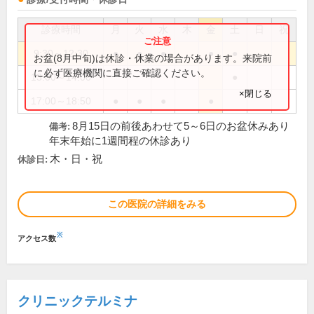
診療時間
月
火
水
木
金
土
日
祝
9:30～12:30
●
●
●
●
●
お盆(8月中旬)は休診・休業の場合があります。来院前
に必ず医療機関に直接ご確認ください。
13:00～14:00
●
×閉じる
17:00～18:50
●
●
●
●
8月15日の前後あわせて5～6日のお盆休みあり
備考:
年末年始に1週間程の休診あり
木・日・祝
休診日:
この医院の詳細をみる
※
アクセス数
クリニックテルミナ