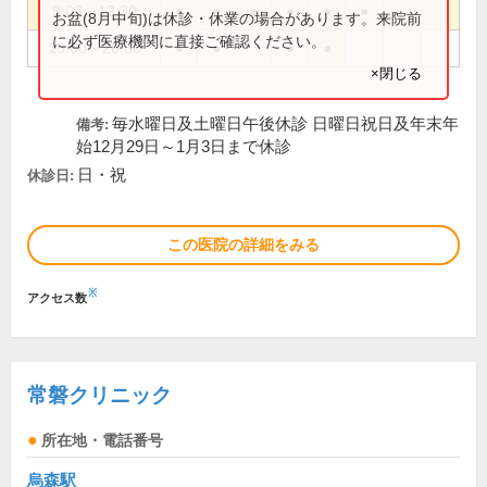
9:00～12:30
●
●
●
●
●
●
お盆(8月中旬)は休診・休業の場合があります。来院前
に必ず医療機関に直接ご確認ください。
18:00～20:30
●
●
●
●
×閉じる
毎水曜日及土曜日午後休診 日曜日祝日及年末年
備考:
始12月29日～1月3日まで休診
日・祝
休診日:
この医院の詳細をみる
※
アクセス数
常磐クリニック
所在地・電話番号
烏森駅