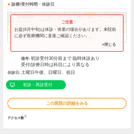
診療/受付時間・休診日
診療時間
月
火
水
木
金
土
日
祝
10:00～13:00
●
●
●
●
●
●
お盆(8月中旬)は休診・休業の場合があります。来院前
に必ず医療機関に直接ご確認ください。
14:30～17:30
●
●
●
●
●
×閉じる
初診受付30分前まで 臨時休診あり
備考:
受付/診療日時は科目により異なる
土曜日午後、日曜日、祝日
休診日:
初診・再診受付
この医院の詳細をみる
※
アクセス数