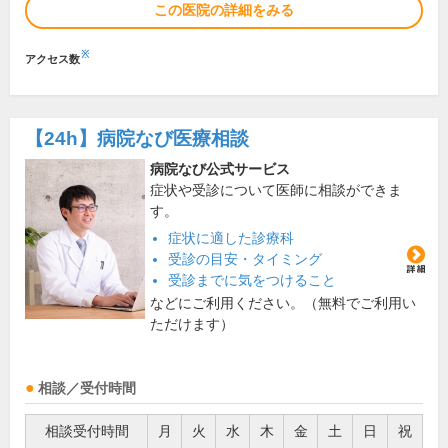
この医院の詳細をみる
※
アクセス数
【24h】
病院なび医療相談
病院なび公式サービス
症状や受診について医師に相談ができま
す。
症状に適した診療科
受診の目安・タイミング
受診までに気をつけること
などにご利用ください。（無料でご利用い
ただけます）
相談／受付時間
相談受付時間
月
火
水
木
金
土
日
祝