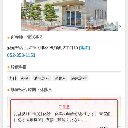
所在地・電話番号
愛知県名古屋市中川区中野新町3丁目10
[地図]
052-353-1151
診療科目
内科
外科
消化器科
胃腸科
泌尿器科
診療/受付時間・休診日
診療時間
月
火
水
木
金
土
日
祝
9:00～12:00
●
●
●
●
●
●
お盆(8月中旬)は休診・休業の場合があります。来院前
に必ず医療機関に直接ご確認ください。
17:30～19:00
●
●
●
●