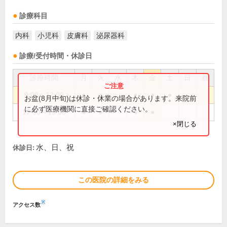
診療科目
内科
小児科
皮膚科
泌尿器科
診療/受付時間・休診日
診療時間
月
火
水
木
金
土
日
祝
9:00～12:00
●
●
●
●
●
お盆(8月中旬)は休診・休業の場合があります。来院前
に必ず医療機関に直接ご確認ください。
17:00～19:00
●
●
●
●
×閉じる
水、日、祝
休診日:
この医院の詳細をみる
※
アクセス数