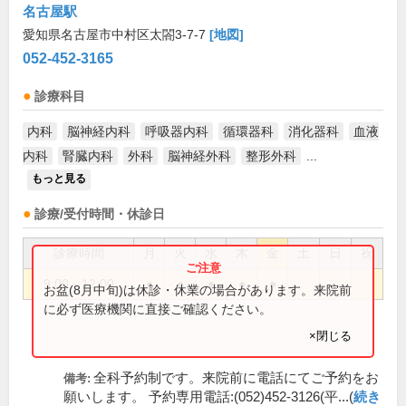
名古屋駅
愛知県名古屋市中村区太閤3-7-7
[地図]
052-452-3165
診療科目
内科
脳神経内科
呼吸器内科
循環器科
消化器科
血液
内科
腎臓内科
外科
脳神経外科
整形外科
...
もっと見る
診療/受付時間・休診日
診療時間
月
火
水
木
金
土
日
祝
9:00～12:00
●
●
●
●
●
お盆(8月中旬)は休診・休業の場合があります。来院前
に必ず医療機関に直接ご確認ください。
×閉じる
全科予約制です。来院前に電話にてご予約をお
備考:
願いします。 予約専用電話:(052)452-3126(平...(
続き