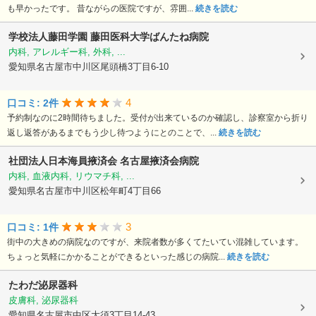
も早かったです。 昔ながらの医院ですが、雰囲...
続きを読む
学校法人藤田学園
藤田医科大学ばんたね病院
内科, アレルギー科, 外科, ...
愛知県名古屋市中川区尾頭橋3丁目6-10
4
口コミ: 2件
予約制なのに2時間待ちました。受付が出来ているのか確認し、診察室から折り
返し返答があるまでもう少し待つようにとのことで、...
続きを読む
社団法人日本海員掖済会
名古屋掖済会病院
内科, 血液内科, リウマチ科, ...
愛知県名古屋市中川区松年町4丁目66
3
口コミ: 1件
街中の大きめの病院なのですが、来院者数が多くてたいてい混雑しています。
ちょっと気軽にかかることができるといった感じの病院...
続きを読む
たわだ泌尿器科
皮膚科, 泌尿器科
愛知県名古屋市中区大須3丁目14-43