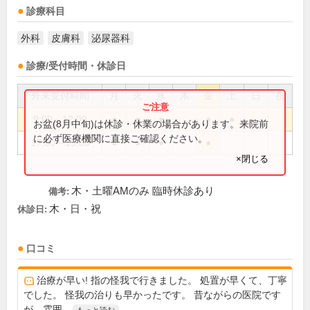
診療科目
外科
皮膚科
泌尿器科
診療/受付時間・休診日
外来受付時間
月
火
水
木
金
土
日
祝
9:00～12:00
●
●
●
●
●
お盆(8月中旬)は休診・休業の場合があります。来院前
に必ず医療機関に直接ご確認ください。
17:00～19:00
●
●
●
●
×閉じる
木・土曜AMのみ 臨時休診あり
備考:
木・日・祝
休診日:
口コミ
治療が早い! 指の怪我で行きました。 処置が早くて、丁寧
でした。 怪我の治りも早かったです。 昔ながらの医院です
が、雰囲...