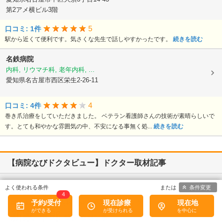
第2アメ横ビル3階
5
口コミ: 1件
駅から近くて便利です。気さくな先生で話しやすかったです。
続きを読む
名鉄病院
内科, リウマチ科, 老年内科, ...
愛知県名古屋市西区栄生2-26-11
4
口コミ: 4件
巻き爪治療をしていただきました。 ベテラン看護師さんの技術が素晴らしいで
す。とても和やかな雰囲気の中、不安になる事無く処...
続きを読む
【病院なびドクタビュー】ドクター取材記事
条件変更
愛知県尾張旭市
4
尾張旭にいのみ内科消化器内科クリニック
予約/受付
現在診療
現在地
新家 卓郎
院長
取材記事