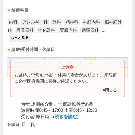
診療科目
内科
アレルギー科
外科
精神科
神経内科
脳神経外
科
呼吸器科
消化器科
腎臓内科
循環器科
...
もっと見る
診療/受付時間・休診日
外来受付時間
月
火
水
木
金
土
日
祝
8:30～11:30
●
●
●
●
●
●
お盆(8月中旬)は休診・休業の場合があります。来院前
に必ず医療機関に直接ご確認ください。
×閉じる
原則紹介制、一部診療科予約制
備考:
診療時間8:45～17:00 土曜8:45～12:30
受付/診療日時...(
続きを読む
)
日、祝
休診日: