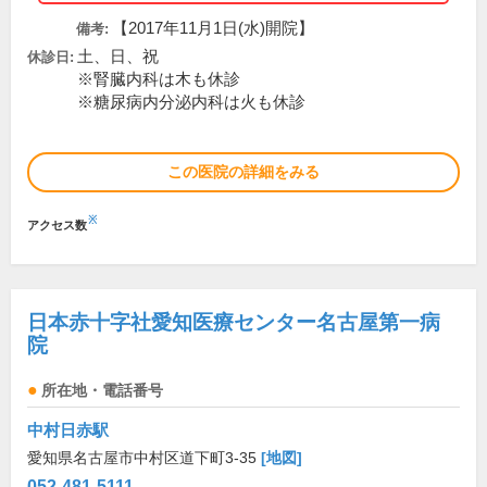
【2017年11月1日(水)開院】
備考:
土、日、祝
休診日:
※腎臓内科は木も休診
※糖尿病内分泌内科は火も休診
この医院の詳細をみる
※
アクセス数
日本赤十字社愛知医療センター名古屋第一病
院
所在地・電話番号
中村日赤駅
愛知県名古屋市中村区道下町3-35
[地図]
052-481-5111