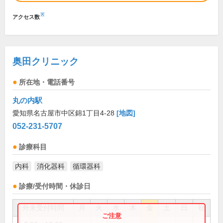
※
アクセス数
奥田クリニック
所在地・電話番号
丸の内駅
愛知県名古屋市中区錦1丁目4-28
[地図]
052-231-5707
診療科目
内科
消化器科
循環器科
診療/受付時間・休診日
外来受付時間
月
火
水
木
金
土
日
祝