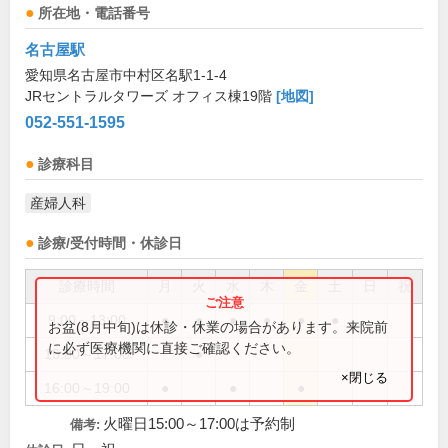
所在地・電話番号
名古屋駅
愛知県名古屋市中村区名駅1-1-4
JRセントラルタワーズ オフィス棟19階
[地図]
052-551-1595
診療科目
産婦人科
診療/受付時間・休診日
診療時間
月
火
水
木
金
土
日
祝
9:00～13:00
●
●
●
●
●
●
お盆(8月中旬)は休診・休業の場合があります。来院前
に必ず医療機関に直接ご確認ください。
15:00～17:00
●
×閉じる
16:00～19:00
●
●
●
火曜日15:00～17:00は予約制
備考: