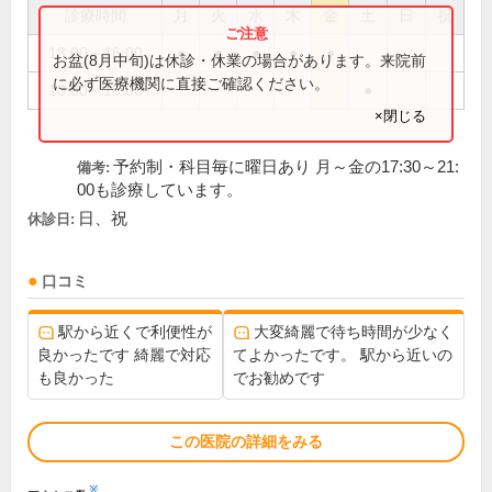
診療時間
月
火
水
木
金
土
日
祝
13:00～16:00
●
●
●
●
●
お盆(8月中旬)は休診・休業の場合があります。来院前
に必ず医療機関に直接ご確認ください。
13:00～18:00
●
×閉じる
予約制・科目毎に曜日あり 月～金の17:30～21:
備考:
00も診療しています。
日、祝
休診日:
口コミ
駅から近くで利便性が
大変綺麗で待ち時間が少なく
良かったです 綺麗で対応
てよかったです。 駅から近いの
も良かった
でお勧めです
この医院の詳細をみる
※