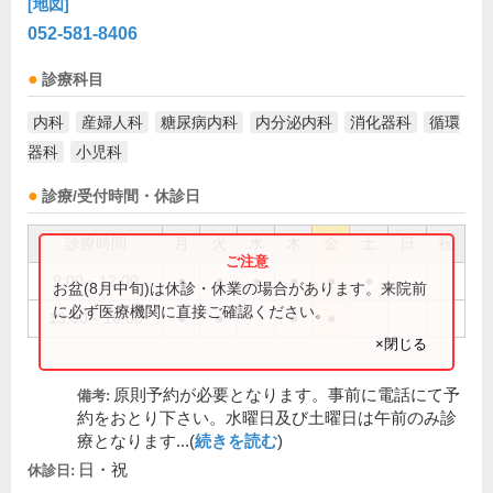
[地図]
052-581-8406
診療科目
内科
産婦人科
糖尿病内科
内分泌内科
消化器科
循環
器科
小児科
診療/受付時間・休診日
診療時間
月
火
水
木
金
土
日
祝
9:00～12:00
●
●
●
●
●
●
お盆(8月中旬)は休診・休業の場合があります。来院前
に必ず医療機関に直接ご確認ください。
13:00～16:00
●
●
●
●
×閉じる
原則予約が必要となります。事前に電話にて予
備考:
約をおとり下さい。水曜日及び土曜日は午前のみ診
療となります...(
続きを読む
)
日・祝
休診日: