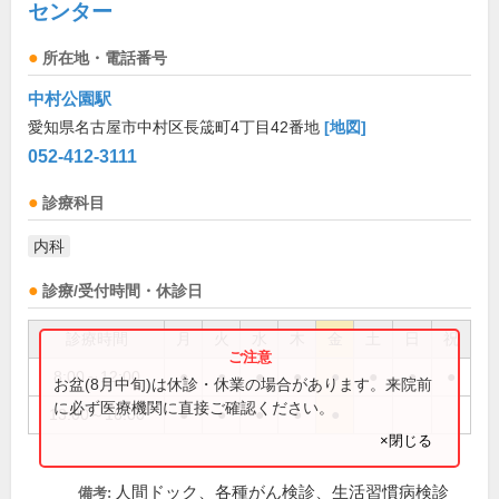
センター
所在地・電話番号
中村公園駅
愛知県名古屋市中村区長筬町4丁目42番地
[地図]
052-412-3111
診療科目
内科
診療/受付時間・休診日
診療時間
月
火
水
木
金
土
日
祝
8:00～12:00
●
●
●
●
●
●
●
●
お盆(8月中旬)は休診・休業の場合があります。来院前
に必ず医療機関に直接ご確認ください。
13:00～16:00
●
●
●
●
●
×閉じる
人間ドック、各種がん検診、生活習慣病検診
備考: