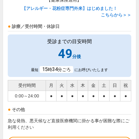
【健康保険適用】
【アレルギー・花粉症専門外来】はじめました！
こちらから＞＞
診療／受付時間・休診日
受診までの目安時間
49
分後
15
34
時
分ごろ
最短
にお呼びいたします
受付時間
月
火
水
木
金
土
日
祝
0:00～24:00
●
●
●
●
●
●
●
●
その他
急な発熱、悪天候など直接医療機関に掛かる事が困難な際にご
利用ください