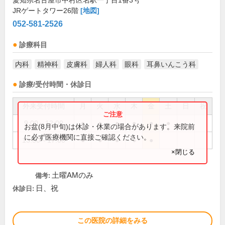
愛知県名古屋市中村区名駅一丁目1番3号
JRゲートタワー26階
[地図]
052-581-2526
診療科目
内科
精神科
皮膚科
婦人科
眼科
耳鼻いんこう科
診療/受付時間・休診日
外来受付時間
月
火
水
木
金
土
日
祝
9:00～12:00
●
●
●
●
●
●
お盆(8月中旬)は休診・休業の場合があります。来院前
に必ず医療機関に直接ご確認ください。
13:30～17:00
●
●
●
●
●
×閉じる
土曜AMのみ
備考:
日、祝
休診日:
この医院の詳細をみる