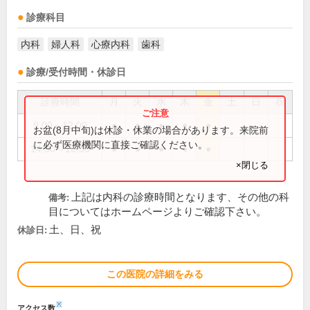
診療科目
内科
婦人科
心療内科
歯科
診療/受付時間・休診日
診療時間
月
火
水
木
金
土
日
祝
9:00～12:00
●
●
●
●
●
お盆(8月中旬)は休診・休業の場合があります。来院前
に必ず医療機関に直接ご確認ください。
14:30～16:30
●
●
●
●
●
×閉じる
上記は内科の診療時間となります、その他の科
備考:
目についてはホームページよりご確認下さい。
土、日、祝
休診日:
この医院の詳細をみる
※
アクセス数