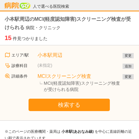
病院なび
人で選べる医院検索
小本駅周辺のMCI(軽度認知障害)スクリーニング検査が受
けられる
病院・クリニック
15
件見つかりました
小本駅周辺
エリア/駅
変更
(未指定)
診療科目
追加
MCIスクリーニング検査
詳細条件
変更
MCI(軽度認知障害)スクリーニング検査
が受けられる病院
検索する
※このページの医療機関・薬局は
小本駅(あおなみ線)
を中心に直線距離の近
い順で表示されています