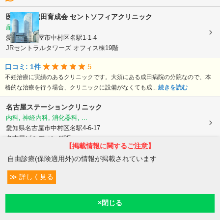
医療法人成田育成会
セントソフィアクリニック
産婦人科
愛知県名古屋市中村区名駅1-1-4
JRセントラルタワーズ オフィス棟19階
5
口コミ: 1件
不妊治療に実績のあるクリニックです。大須にある成田病院の分院なので、本
格的な治療を行う場合、クリニックに設備がなくても成...
続きを読む
名古屋ステーションクリニック
内科, 神経内科, 消化器科, ...
愛知県名古屋市中村区名駅4-6-17
名古屋ビルディング8F
【掲載情報に関するご注意】
5
口コミ: 2件
自由診療(保険適用外)の情報が掲載されています
駅から近くで利便性が良かったです 綺麗で対応も良かった
続きを読む
詳しく見る
条件変更
ミッドタウンクリニック名駅
0
内科, 循環器内科, 消化器内科, ...
予約/受付
現在診療
現在地
愛知県名古屋市中村区名駅1-1-1
JPタワー名古屋5階