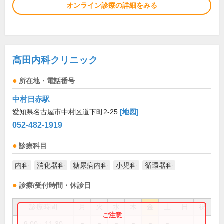
オンライン診療の詳細をみる
髙田内科クリニック
所在地・電話番号
中村日赤駅
愛知県名古屋市中村区道下町2-25
[地図]
052-482-1919
診療科目
内科
消化器科
糖尿病内科
小児科
循環器科
診療/受付時間・休診日
診療時間
月
火
水
木
金
土
日
祝