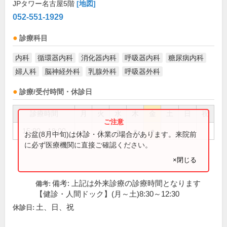
JPタワー名古屋5階
[地図]
052-551-1929
診療科目
内科
循環器内科
消化器内科
呼吸器内科
糖尿病内科
婦人科
脳神経外科
乳腺外科
呼吸器外科
診療/受付時間・休診日
診療時間
月
火
水
木
金
土
日
祝
15:00～18:00
●
●
●
●
●
お盆(8月中旬)は休診・休業の場合があります。来院前
に必ず医療機関に直接ご確認ください。
×閉じる
備考: 上記は外来診療の診療時間となります
備考:
【健診・人間ドック】(月～土)8:30～12:30
土、日、祝
休診日: