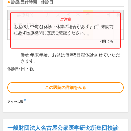
診療/受付時間・休診日
診療時間
月
火
水
木
金
土
日
祝
9:00～12:30
●
●
●
●
●
●
お盆(8月中旬)は休診・休業の場合があります。来院前
に必ず医療機関に直接ご確認ください。
16:00～18:30
●
●
●
●
×閉じる
年末年始、お盆は毎年5日程休診させていただ
備考:
きます。
日・祝
休診日:
この医院の詳細をみる
※
アクセス数
一般財団法人名古屋公衆医学研究所集団検診