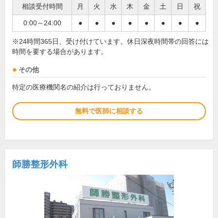
相談受付時間
月
火
水
木
金
土
日
祝
0:00～24:00
●
●
●
●
●
●
●
●
※24時間365日、受け付けています。休日深夜時間帯の回答には
時間を要する場合があります。
その他
特定の医療機関名の紹介は行っておりません。
無料で医師に相談する
師勝整形外科