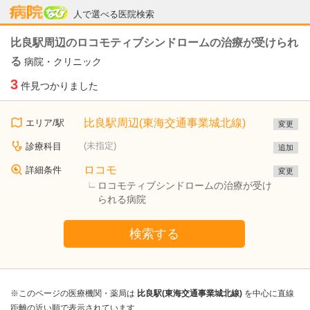
病院なび
人で選べる医院検索
比良駅周辺のロコモティブシンドロームの治療が受けられ
る
病院・クリニック
3
件見つかりました
比良駅周辺(東海交通事業城北線)
エリア/駅
変更
(未指定)
診療科目
追加
ロコモ
詳細条件
変更
ロコモティブシンドロームの治療が受け
られる病院
検索する
※このページの医療機関・薬局は
比良駅(東海交通事業城北線)
を中心に直線
距離の近い順で表示されています