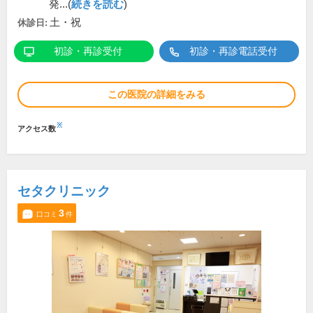
発...(
続きを読む
)
土・祝
休診日:
初診・再診受付
初診・再診電話受付
この医院の詳細をみる
※
アクセス数
セタクリニック
3
口コミ
件