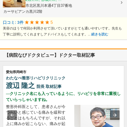
愛知県名古屋市北区黒川本通4丁目37番地
カーサビアンカ黒川2階
5
口コミ: 3件
美容のほうで何回か利用させて頂いていますがとても通いやすいです。先生も
丁寧に説明してくれますしアドバイスもしてくれます。...
続きを読む
【病院なびドクタビュー】ドクター取材記事
愛知県岡崎市
わたなべ整形リハビリクリニック
渡辺 隆之
院長
取材記事
クリニック名にも入っているように、リハビリを非常に重視し
ていらっしゃいますね。
整形外科医として、患者さんが今
つらいと感じている痛みを緩和す
ることはもちろんですが、それ以
上に痛みが起こらない、痛みが起