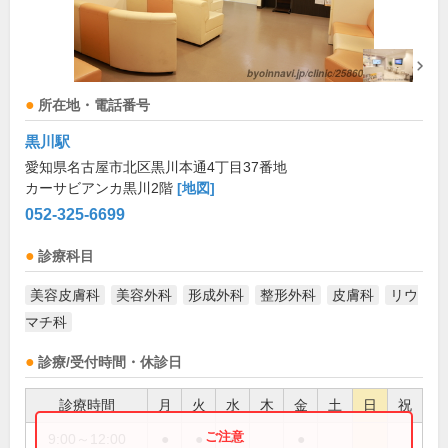
所在地・電話番号
黒川駅
愛知県名古屋市北区黒川本通4丁目37番地
カーサビアンカ黒川2階
[地図]
052-325-6699
診療科目
美容皮膚科
美容外科
形成外科
整形外科
皮膚科
リウ
マチ科
診療/受付時間・休診日
診療時間
月
火
水
木
金
土
日
祝
9:00～12:00
●
●
●
●