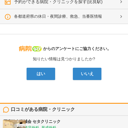
予約ができる病院・クリニックを探す(比良駅)
各都道府県の休日・夜間診療、救急、当番医情報
病院なび
からのアンケートにご協力ください。
知りたい情報は見つかりましたか?
はい
いいえ
口コミがある病院・クリニック
医療法人浩誠会
セタクリニック
美容皮膚科, 美容外科, 形成外科, ...