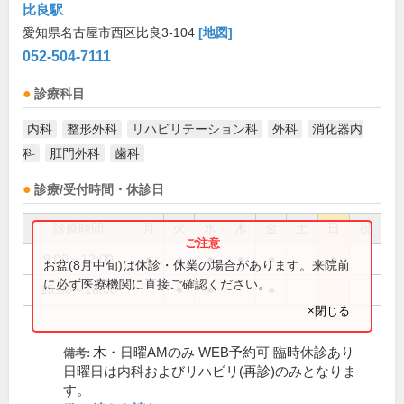
比良駅
愛知県名古屋市西区比良3-104
[地図]
052-504-7111
診療科目
内科
整形外科
リハビリテーション科
外科
消化器内
科
肛門外科
歯科
診療/受付時間・休診日
診療時間
月
火
水
木
金
土
日
祝
9:00～12:00
●
●
●
●
●
●
お盆(8月中旬)は休診・休業の場合があります。来院前
に必ず医療機関に直接ご確認ください。
15:00～18:00
●
●
●
×閉じる
木・日曜AMのみ WEB予約可 臨時休診あり
備考:
日曜日は内科およびリハビリ(再診)のみとなりま
す。