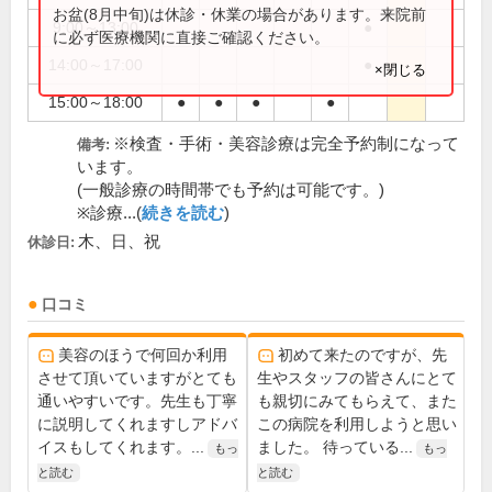
お盆(8月中旬)は休診・休業の場合があります。来院前
9:00～13:00
●
に必ず医療機関に直接ご確認ください。
14:00～17:00
●
×閉じる
15:00～18:00
●
●
●
●
※検査・手術・美容診療は完全予約制になって
備考:
います。
(一般診療の時間帯でも予約は可能です。)
※診療...(
続きを読む
)
木、日、祝
休診日:
口コミ
美容のほうで何回か利用
初めて来たのですが、先
させて頂いていますがとても
生やスタッフの皆さんにとて
通いやすいです。先生も丁寧
も親切にみてもらえて、また
に説明してくれますしアドバ
この病院を利用しようと思い
イスもしてくれます。...
ました。 待っている...
もっ
もっ
と読む
と読む