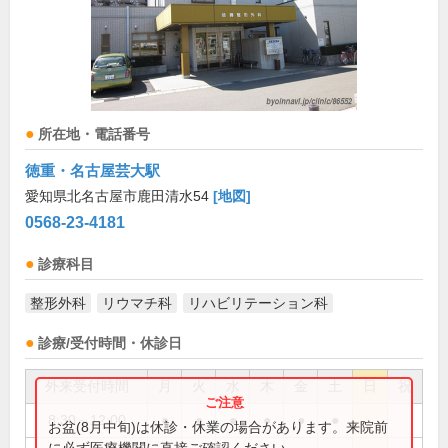
所在地・電話番号
徳重・名古屋芸大駅
愛知県北名古屋市鹿田清水54
[地図]
0568-23-4181
診療科目
整形外科
リウマチ科
リハビリテーション科
診療/受付時間・休診日
外来受付時間
月
火
水
木
金
土
日
祝
8:30～12:00
●
●
●
●
●
●
お盆(8月中旬)は休診・休業の場合があります。来院前
に必ず医療機関に直接ご確認ください。