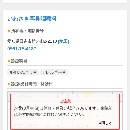
いわさき耳鼻咽喉科
所在地・電話番号
愛知県日進市竹の山2-2110
[地図]
0561-75-4187
診療科目
耳鼻いんこう科
アレルギー科
診療/受付時間・休診日
診療時間
月
火
水
木
金
土
日
祝
8:45～12:00
●
●
●
●
お盆(8月中旬)は休診・休業の場合があります。来院前
に必ず医療機関に直接ご確認ください。
8:45～13:00
●
×閉じる
15:15～18:30
●
●
●
●