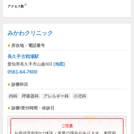
※
アクセス数
みかわクリニック
所在地・電話番号
長久手古戦場駅
愛知県長久手市山越303
[地図]
0561-64-7600
診療科目
内科
呼吸器科
アレルギー科
小児科
診療/受付時間・休診日
外来受付時間
月
火
水
木
金
土
日
祝
8:30～11:45
●
●
●
●
●
お盆(8月中旬)は休診・休業の場合があります。来院前