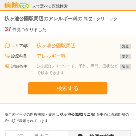
病院なび
人で選べる医院検索
杁ヶ池公園駅周辺のアレルギー科の
病院・クリニック
37
件見つかりました
杁ヶ池公園駅周辺
エリア/駅
変更
アレルギー科
診療科目
変更
(未指定)フリーワード、予約、専門、症状など
詳細条件
追加
で検索できます
検索する
※このページの医療機関・薬局は
杁ヶ池公園駅(リニモ)
を中心に直線距離の
近い順で表示されています