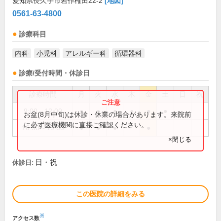
愛知県長久手市岩作権田22-2
[地図]
0561-63-4800
診療科目
内科
小児科
アレルギー科
循環器科
診療/受付時間・休診日
診療時間
月
火
水
木
金
土
日
祝
9:00～12:00
●
●
●
●
●
●
お盆(8月中旬)は休診・休業の場合があります。来院前
に必ず医療機関に直接ご確認ください。
16:30～19:00
●
●
●
●
×閉じる
日・祝
休診日:
この医院の詳細をみる
※
アクセス数