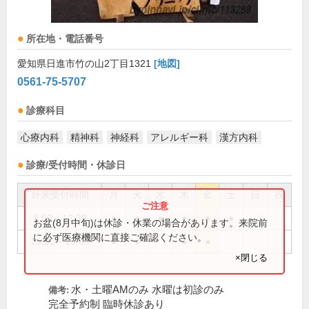
所在地・電話番号
愛知県日進市竹の山2丁目1321
[地図]
0561-75-5707
診療科目
心療内科
精神科
神経科
アレルギー科
漢方内科
診療/受付時間・休診日
外来受付時間
月
火
水
木
金
土
日
祝
9:00～12:30
●
●
●
●
●
●
お盆(8月中旬)は休診・休業の場合があります。来院前
に必ず医療機関に直接ご確認ください。
16:00～19:00
●
●
●
●
×閉じる
水・土曜AMのみ 水曜は初診のみ
備考:
完全予約制 臨時休診あり