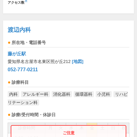
※
アクセス数
渡辺内科
所在地・電話番号
藤が丘駅
愛知県名古屋市名東区照が丘212
[地図]
052-777-0211
診療科目
内科
アレルギー科
消化器科
循環器科
小児科
リハビ
リテーション科
診療/受付時間・休診日
診療時間
月
火
水
木
金
土
日
祝