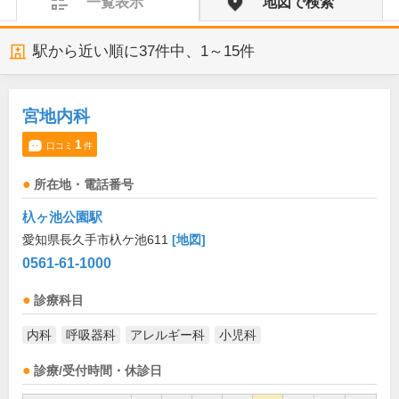
一覧表示
地図で検索
駅から近い順に
37
件中、
1～15件
宮地内科
1
口コミ
件
所在地・電話番号
杁ヶ池公園駅
愛知県長久手市杁ケ池611
[地図]
0561-61-1000
診療科目
内科
呼吸器科
アレルギー科
小児科
診療/受付時間・休診日