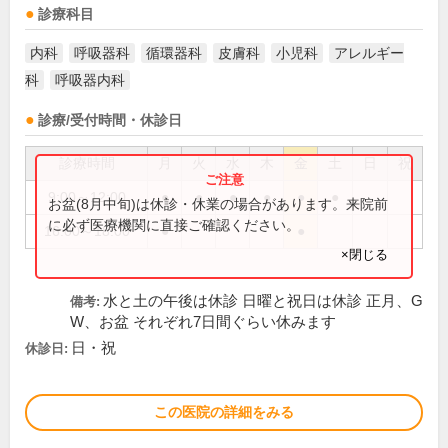
診療科目
内科
呼吸器科
循環器科
皮膚科
小児科
アレルギー
科
呼吸器内科
診療/受付時間・休診日
診療時間
月
火
水
木
金
土
日
祝
9:00～12:00
●
●
●
●
●
●
お盆(8月中旬)は休診・休業の場合があります。来院前
に必ず医療機関に直接ご確認ください。
16:00～18:00
●
●
×閉じる
水と土の午後は休診 日曜と祝日は休診 正月、G
備考:
W、お盆 それぞれ7日間ぐらい休みます
日・祝
休診日:
この医院の詳細をみる