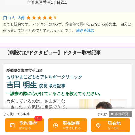
愛知県名古屋市名東区香南1丁目211
5
口コミ: 3件
とても親切です。 パソコンに頼らず、辞書等で調べる昔ながらの先生。 自分は
落ち着いて話せたのでとてもよかったです。
続きを読む
【病院なびドクタビュー】ドクター取材記事
愛知県名古屋市守山区
もりやまこどもとアレルギークリニック
吉田 明生
院長
取材記事
診療の際に心がけていることを教えてください。
めざしているのは、さまざまな
「困った」を気軽に相談できて、
来て良かったと思ってもらえるク
条件変更
11
リニックです。 発熱などの急性
予約/受付
現在診療
現在地
症状やアレルギー症状など、お子
さんの病気の診療にしっかり向き