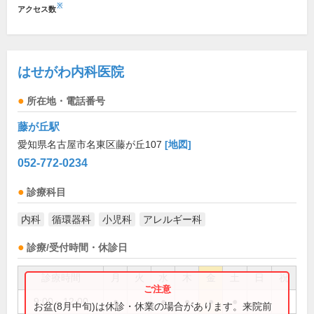
※
アクセス数
はせがわ内科医院
所在地・電話番号
藤が丘駅
愛知県名古屋市名東区藤が丘107
[地図]
052-772-0234
診療科目
内科
循環器科
小児科
アレルギー科
診療/受付時間・休診日
診療時間
月
火
水
木
金
土
日
祝
9:00～12:00
●
●
●
●
●
お盆(8月中旬)は休診・休業の場合があります。来院前