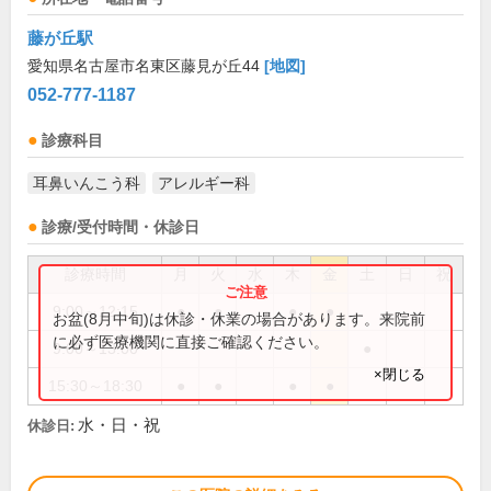
藤が丘駅
愛知県名古屋市名東区藤見が丘44
[地図]
052-777-1187
診療科目
耳鼻いんこう科
アレルギー科
診療/受付時間・休診日
診療時間
月
火
水
木
金
土
日
祝
9:00～12:15
●
●
●
●
お盆(8月中旬)は休診・休業の場合があります。来院前
に必ず医療機関に直接ご確認ください。
9:00～13:00
●
×閉じる
15:30～18:30
●
●
●
●
水・日・祝
休診日: