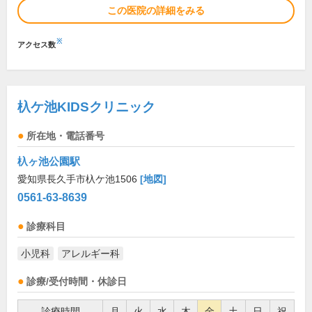
この医院の詳細をみる
※
アクセス数
杁ケ池KIDSクリニック
所在地・電話番号
杁ヶ池公園駅
愛知県長久手市杁ケ池1506
[地図]
0561-63-8639
診療科目
小児科
アレルギー科
診療/受付時間・休診日
診療時間
月
火
水
木
金
土
日
祝