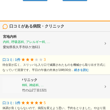
口コミがある病院・クリニック
宮地内科
内科, 呼吸器科, アレルギー科, ...
愛知県長久手市杁ケ池611
3
口コミ: 1件
待合室が広く、スリッパも入り口で滅菌されたものを機械から取り出す方式に
なっていて清潔です。平日の午後の外来が18時30分...
続きを読む
あいち熊木クリニック
心療内科, 精神科, 神経科, ...
愛知県日進市竹の山2丁目1321
5
口コミ: 1件
体調が良くならないので、病院を変えよう思い、予約をとりました。やはり混