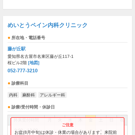
めいとうペイン内科クリニック
所在地・電話番号
藤が丘駅
愛知県名古屋市名東区藤が丘117-1
桜ビル2階
[地図]
052-777-3210
診療科目
内科
麻酔科
アレルギー科
診療/受付時間・休診日
外来受付時間
月
火
水
木
金
土
日
祝
9:00～12:00
●
●
●
●
お盆(8月中旬)は休診・休業の場合があります。来院前