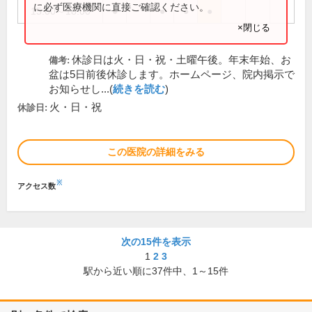
に必ず医療機関に直接ご確認ください。
15:00～18:00
●
●
●
●
×閉じる
休診日は火・日・祝・土曜午後。年末年始、お
備考:
盆は5日前後休診します。ホームページ、院内掲示で
お知らせし...(
続きを読む
)
火・日・祝
休診日:
この医院の詳細をみる
※
アクセス数
次の15件を表示
1
2
3
駅から近い順に
37
件中、
1～15件