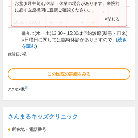
8:30～10:30
●
お盆(8月中旬)は休診・休業の場合があります。来院前
に必ず医療機関に直接ご確認ください。
9:00～12:00
●
●
●
●
●
●
×閉じる
16:30～19:00
●
●
●
●
○(水・土)13:30～15:30は予約診療(新患・再来)
備考:
○日曜日に関しては臨時休診がありますので...(
続き
を読む
)
祝
休診日:
この医院の詳細をみる
※
アクセス数
さんまるキッズクリニック
所在地・電話番号