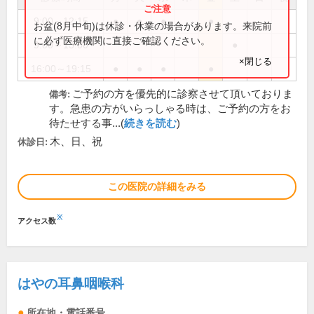
9:00～12:15
●
●
●
●
お盆(8月中旬)は休診・休業の場合があります。来院前
に必ず医療機関に直接ご確認ください。
9:00～13:00
●
×閉じる
16:00～19:15
●
●
●
●
ご予約の方を優先的に診察させて頂いておりま
備考:
す。急患の方がいらっしゃる時は、ご予約の方をお
待たせする事...(
続きを読む
)
木、日、祝
休診日:
この医院の詳細をみる
※
アクセス数
はやの耳鼻咽喉科
所在地・電話番号