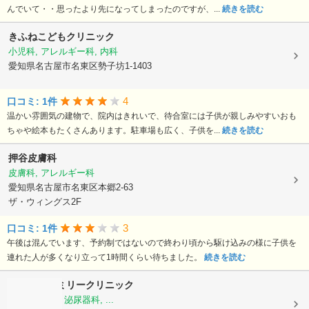
んでいて・・思ったより先になってしまったのですが、...
続きを読む
きふねこどもクリニック
小児科, アレルギー科, 内科
愛知県名古屋市名東区勢子坊1-1403
4
口コミ: 1件
温かい雰囲気の建物で、院内はきれいで、待合室には子供が親しみやすいおも
ちゃや絵本もたくさんあります。駐車場も広く、子供を...
続きを読む
押谷皮膚科
皮膚科, アレルギー科
愛知県名古屋市名東区本郷2-63
ザ・ウィングス2F
3
口コミ: 1件
午後は混んでいます、予約制ではないので終わり頃から駆け込みの様に子供を
連れた人が多くなり立って1時間くらい待ちました。
続きを読む
猪子石ファミリークリニック
内科, 小児科, 泌尿器科, ...