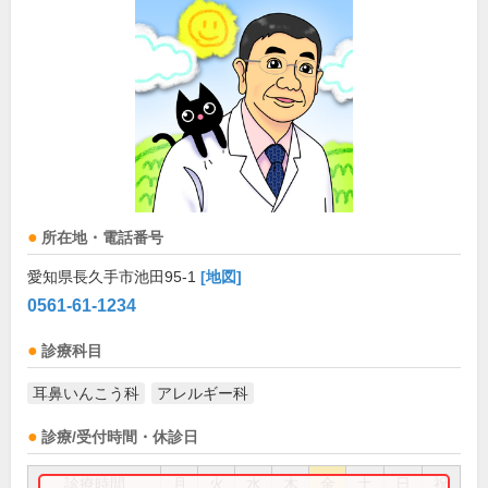
所在地・電話番号
愛知県長久手市池田95-1
[地図]
0561-61-1234
診療科目
耳鼻いんこう科
アレルギー科
診療/受付時間・休診日
診療時間
月
火
水
木
金
土
日
祝