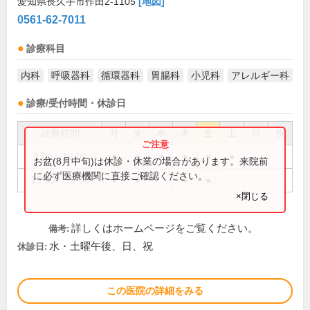
愛知県長久手市作田2-1105
[地図]
0561-62-7011
診療科目
内科
呼吸器科
循環器科
胃腸科
小児科
アレルギー科
診療/受付時間・休診日
診療時間
月
火
水
木
金
土
日
祝
9:00～12:00
●
●
●
●
●
●
お盆(8月中旬)は休診・休業の場合があります。来院前
に必ず医療機関に直接ご確認ください。
16:30～19:00
●
●
●
●
×閉じる
詳しくはホームページをご覧ください。
備考:
水・土曜午後、日、祝
休診日:
この医院の詳細をみる