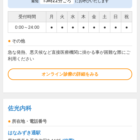
15
22
時
分ごろ
最短
にお呼びいたします
受付時間
月
火
水
木
金
土
日
祝
0:00～24:00
●
●
●
●
●
●
●
●
その他
急な発熱、悪天候など直接医療機関に掛かる事が困難な際にご
利用ください
オンライン診療の詳細をみる
佐光内科
所在地・電話番号
はなみずき通駅