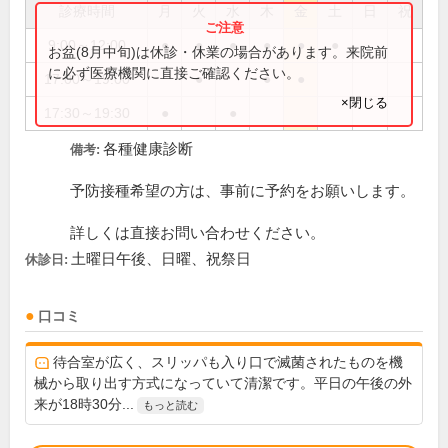
診療時間
月
火
水
木
金
土
日
祝
9:00～12:00
●
●
●
●
●
●
お盆(8月中旬)は休診・休業の場合があります。来院前
に必ず医療機関に直接ご確認ください。
17:00～19:00
●
●
●
×閉じる
17:30～19:30
●
●
各種健康診断
備考:
予防接種希望の方は、事前に予約をお願いします。
詳しくは直接お問い合わせください。
土曜日午後、日曜、祝祭日
休診日:
口コミ
待合室が広く、スリッパも入り口で滅菌されたものを機
械から取り出す方式になっていて清潔です。平日の午後の外
来が18時30分...
もっと読む