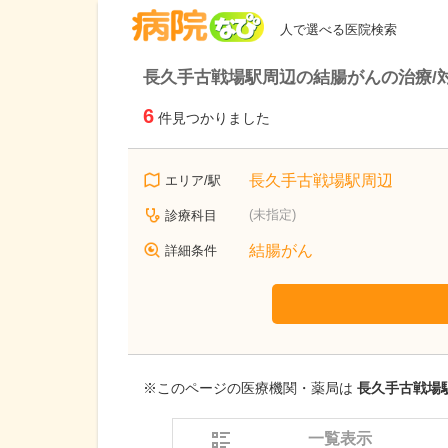
病院なび
人で選べる医院検索
長久手古戦場駅周辺の結腸がんの治療/
6
件見つかりました
長久手古戦場駅周辺
エリア/駅
(未指定)
診療科目
結腸がん
詳細条件
※このページの医療機関・薬局は
長久手古戦場駅
一覧表示