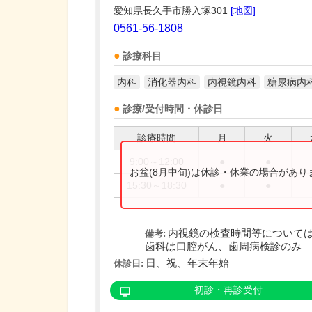
愛知県長久手市勝入塚301
[地図]
0561-56-1808
診療科目
内科
消化器内科
内視鏡内科
糖尿病内
診療/受付時間・休診日
診療時間
月
火
9:00～12:00
●
●
お盆(8月中旬)は休診・休業の場合があ
15:30～18:30
●
●
内視鏡の検査時間等について
備考:
歯科は口腔がん、歯周病検診のみ
日、祝、年末年始
休診日:
初診・再診受付