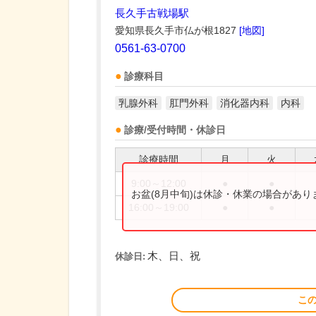
長久手古戦場駅
愛知県長久手市仏が根1827
[地図]
0561-63-0700
診療科目
乳腺外科
肛門外科
消化器内科
内科
診療/受付時間・休診日
診療時間
月
火
9:00～12:00
●
●
お盆(8月中旬)は休診・休業の場合があ
16:00～19:00
●
●
木、日、祝
休診日:
こ