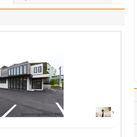
査」について教えてください
成子クリニックの一番の
特徴は「苦痛の少ない胃
カメラをする」ことで
す。今でこそ細い内視鏡
が開発されていますが、
当時は太いものしかな
く、胃カメラというのは
とても苦しい検査でし
た。…
>>記事全文を読む