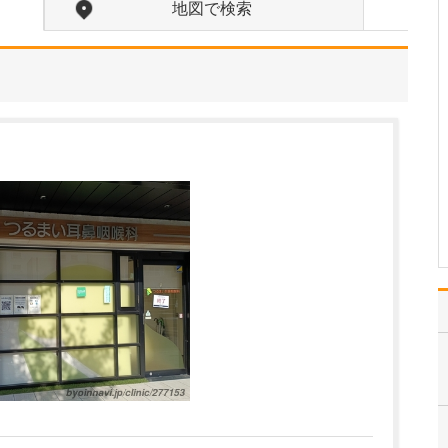
地図で検索
生活習慣病の診療では、どのような点に力を入
れていらっしゃいますか?
生活習慣病の治療は、薬
物療法・運動療法・食事
療法を組み合わせて行い
ますが、当院では“薬に頼
り過ぎない治療”を実践し
ています。血圧や血糖を
正常値に近づけるのは大
切ですが、やはり患者さ
んご自身が理解し納得…
>>記事全文を読む