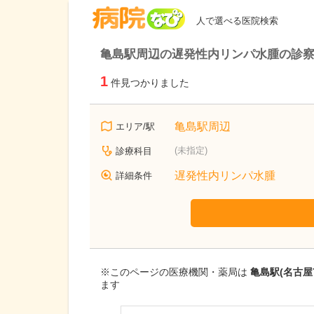
病院なび
人で選べる医院検索
亀島駅周辺の遅発性内リンパ水腫の診
1
件見つかりました
亀島駅周辺
エリア/駅
(未指定)
診療科目
遅発性内リンパ水腫
詳細条件
※このページの医療機関・薬局は
亀島駅(名古
ます