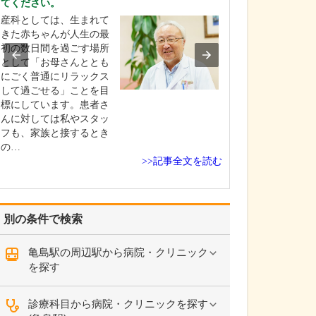
てください。
を非常に重視し
産科としては、生まれて
整形外科医とし
きた赤ちゃんが人生の最
さんが今つらい
初の数日間を過ごす場所
いる痛みを緩和
として「お母さんととも
はもちろんです
にごく普通にリラックス
以上に痛みが起
して過ごせる」ことを目
い、痛みが起き
標にしています。患者さ
化しにくい体づ
んに対しては私やスタッ
導することが重
フも、家族と接するとき
えています。肩
の…
が痛…
>>記事全文を読む
別の条件で検索
亀島駅の周辺駅から病院・クリニック
を探す
診療科目から病院・クリニックを探す