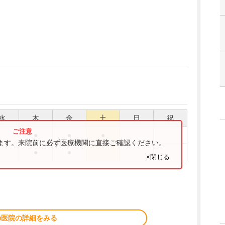
水
木
金
土
日
祝
●
●
●
ります。来院前に必ず医療機関に直接ご確認ください。
●
●
×閉じる
の医院の詳細をみる