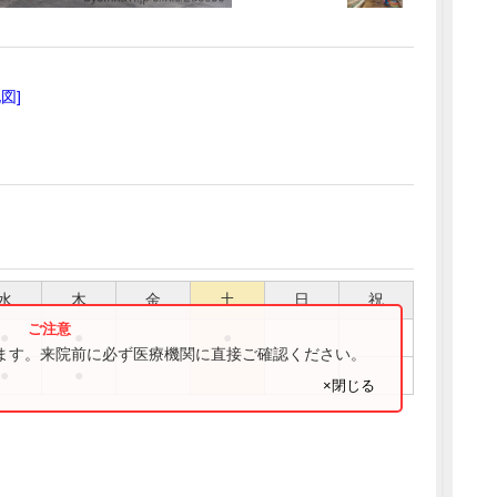
地図]
水
木
金
土
日
祝
●
●
●
ります。来院前に必ず医療機関に直接ご確認ください。
●
●
×閉じる
】