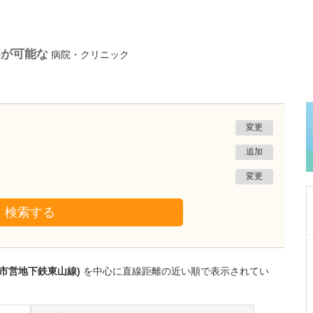
察が可能な
病院・クリニック
変更
追加
変更
検索する
東京都板橋区
ゆう徳丸内科皮膚科
屋市営地下鉄東山線)
を中心に直線距離の近い順で表示されてい
吉田 悠
院長
吉田 由希子
副院長
取材記事