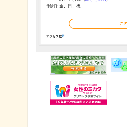
金、日、祝
休診日:
こ
※
アクセス数