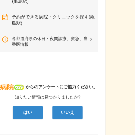
(亀島駅)
予約ができる病院・クリニックを探す(亀
島駅)
各都道府県の休日・夜間診療、救急、当
番医情報
病院なび
からのアンケートにご協力ください。
知りたい情報は見つかりましたか?
はい
いいえ