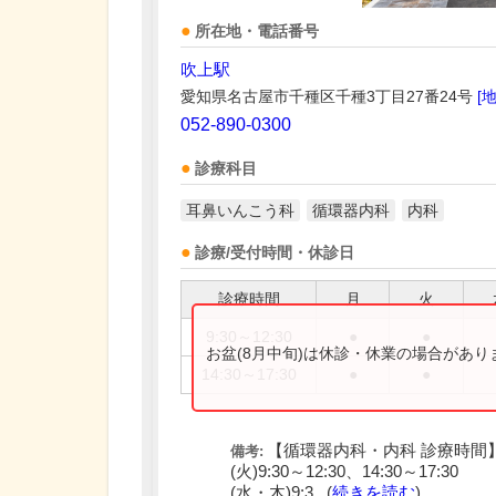
所在地・電話番号
吹上駅
愛知県名古屋市千種区千種3丁目27番24号
[
052-890-0300
診療科目
耳鼻いんこう科
循環器内科
内科
診療/受付時間・休診日
診療時間
月
火
9:30～12:30
●
●
お盆(8月中旬)は休診・休業の場合があ
14:30～17:30
●
●
【循環器内科・内科 診療時間
備考:
(火)9:30～12:30、14:30～17:30
(水・木)9:3...(
続きを読む
)