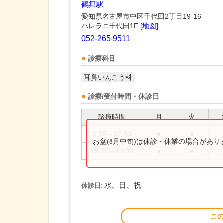
鶴舞駅
愛知県名古屋市中区千代田2丁目19-16
ハレラニ千代田1F
[地図]
052-265-9511
診療科目
耳鼻いんこう科
診療/受付時間・休診日
診療時間
月
火
9:30～12:30
●
●
お盆(8月中旬)は休診・休業の場合があ
15:30～19:00
●
●
水、日、祝
休診日:
こ