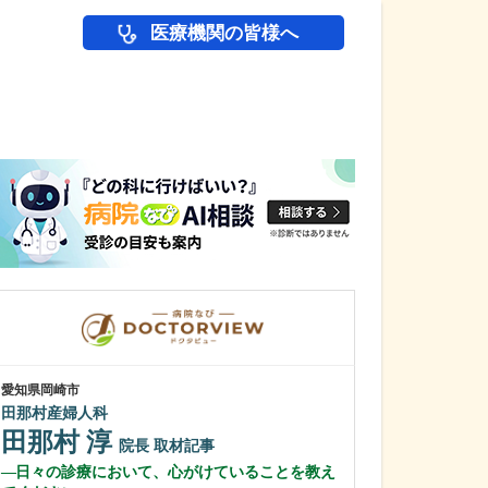
医療機関の皆様へ
医師(ドクター)の
愛知県岡崎市
愛知県岡崎市
田那村産婦人科
わたなべ整形リ
田那村 淳
渡辺 隆之
院長
取材記事
日々の診療において、心がけていることを教え
クリニック名に