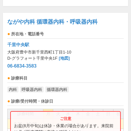
ながや内科 循環器内科・呼吸器内科
所在地・電話番号
千里中央駅
大阪府豊中市新千里西町1丁目1-10
D-グラフォート千里中央1F
[地図]
06-6834-3583
診療科目
内科
呼吸器内科
循環器内科
診療/受付時間・休診日
診療時間
月
火
水
木
金
土
日
祝
8:30～12:30
●
●
●
●
●
お盆(8月中旬)は休診・休業の場合があります。来院前