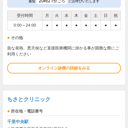
20
21
時
分ごろ
最短
にお呼びいたします
受付時間
月
火
水
木
金
土
日
祝
0:00～24:00
●
●
●
●
●
●
●
●
その他
急な発熱、悪天候など直接医療機関に掛かる事が困難な際にご
利用ください
オンライン診療の詳細をみる
ちさとクリニック
所在地・電話番号
千里中央駅