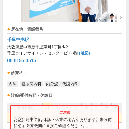
所在地・電話番号
千里中央駅
大阪府豊中市新千里東町1丁目4-2
千里ライフサイエンスセンタービル3階
[地図]
06-6155-0515
診療科目
内科
糖尿病内科
内分泌・代謝内科
診療/受付時間・休診日
診療時間
月
火
水
木
金
土
日
祝
9:00～12:00
●
●
●
●
●
●
お盆(8月中旬)は休診・休業の場合があります。来院前
に必ず医療機関に直接ご確認ください。
15:30～18:00
●
●
●