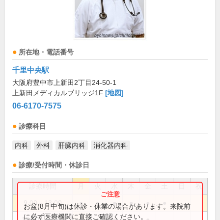
所在地・電話番号
千里中央駅
大阪府豊中市上新田2丁目24-50-1
上新田メディカルブリッジ1F
[地図]
06-6170-7575
診療科目
内科
外科
肝臓内科
消化器内科
診療/受付時間・休診日
診療時間
月
火
水
木
金
土
日
祝
9:00～13:00
●
●
●
●
●
●
お盆(8月中旬)は休診・休業の場合があります。来院前
に必ず医療機関に直接ご確認ください。
15:30～19:30
●
●
●
●