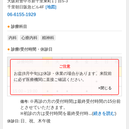
大阪府豊中市新千里東町1丁目5-3
千里朝日阪急ビル4F
[地図]
06-6155-1929
診療科目
内科
心療内科
精神科
診療/受付時間・休診日
診療時間
月
火
水
木
金
土
日
祝
9:30～13:00
●
●
●
●
●
●
お盆(8月中旬)は休診・休業の場合があります。来院前
に必ず医療機関に直接ご確認ください。
15:00～17:00
●
×閉じる
15:00～19:00
●
●
●
●
※再診の方の受付時間は最終受付時間の15分前
備考:
とさせていただきます。
※初診の方は受付時間を最終受付時...(
続きを読む
)
日、祝、木午後
休診日: