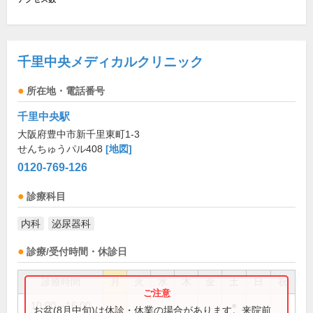
千里中央メディカルクリニック
所在地・電話番号
千里中央駅
大阪府豊中市新千里東町1-3
せんちゅうパル408
[地図]
0120-769-126
診療科目
内科
泌尿器科
診療/受付時間・休診日
診療時間
月
火
水
木
金
土
日
祝
10:00～16:00
●
お盆(8月中旬)は休診・休業の場合があります。来院前