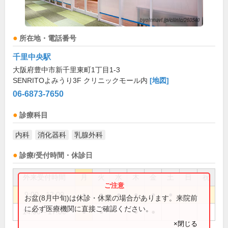
所在地・電話番号
千里中央駅
大阪府豊中市新千里東町1丁目1-3
SENRITOよみうり3F クリニックモール内
[地図]
06-6873-7650
診療科目
内科
消化器科
乳腺外科
診療/受付時間・休診日
外来受付時間
月
火
水
木
金
土
日
祝
9:00～12:00
●
●
●
●
●
●
お盆(8月中旬)は休診・休業の場合があります。来院前
に必ず医療機関に直接ご確認ください。
14:00～17:00
●
●
●
●
×閉じる