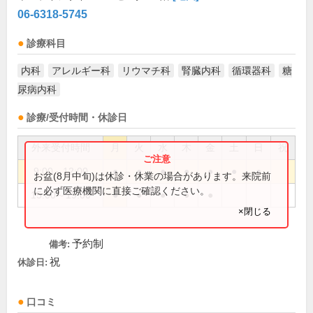
06-6318-5745
診療科目
内科
アレルギー科
リウマチ科
腎臓内科
循環器科
糖
尿病内科
診療/受付時間・休診日
外来受付時間
月
火
水
木
金
土
日
祝
9:00～12:00
●
●
●
●
●
●
●
お盆(8月中旬)は休診・休業の場合があります。来院前
に必ず医療機関に直接ご確認ください。
15:00～19:00
●
●
●
●
●
×閉じる
予約制
備考:
祝
休診日:
口コミ