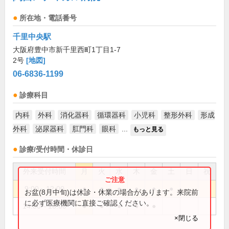
所在地・電話番号
千里中央駅
大阪府豊中市新千里西町1丁目1-7
2号
[地図]
06-6836-1199
診療科目
内科
外科
消化器科
循環器科
小児科
整形外科
形成
外科
泌尿器科
肛門科
眼科
...
もっと見る
診療/受付時間・休診日
外来受付時間
月
火
水
木
金
土
日
祝
9:00～12:00
●
●
●
●
●
●
お盆(8月中旬)は休診・休業の場合があります。来院前
に必ず医療機関に直接ご確認ください。
14:00～16:00
●
●
●
●
●
×閉じる