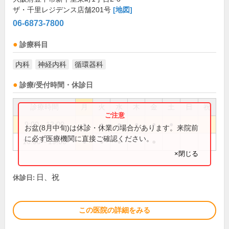
ザ・千里レジデンス店舗201号
[地図]
06-6873-7800
診療科目
内科
神経内科
循環器科
診療/受付時間・休診日
診療時間
月
火
水
木
金
土
日
祝
9:00～12:00
●
●
●
●
●
●
お盆(8月中旬)は休診・休業の場合があります。来院前
に必ず医療機関に直接ご確認ください。
16:00～19:00
●
●
●
●
×閉じる
日、祝
休診日:
この医院の詳細をみる