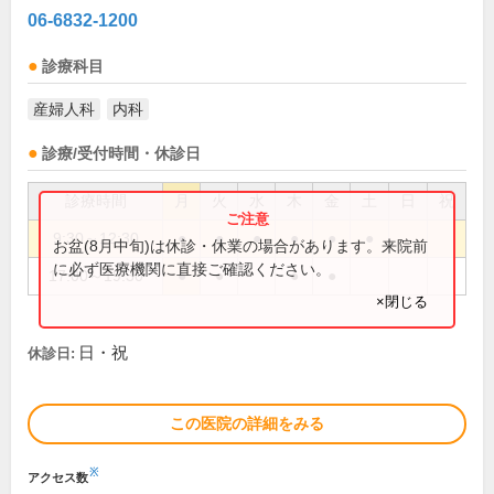
06-6832-1200
診療科目
産婦人科
内科
診療/受付時間・休診日
診療時間
月
火
水
木
金
土
日
祝
9:30～12:30
●
●
●
●
●
●
お盆(8月中旬)は休診・休業の場合があります。来院前
に必ず医療機関に直接ご確認ください。
17:00～19:30
●
●
●
●
×閉じる
日・祝
休診日:
この医院の詳細をみる
※
アクセス数