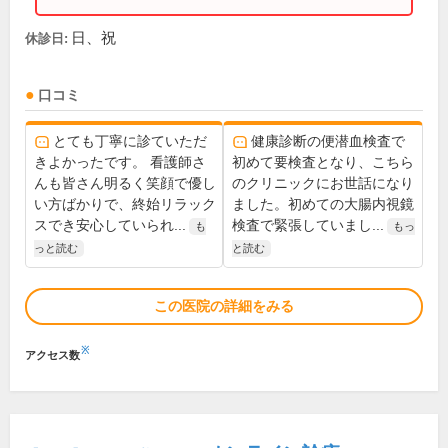
日、祝
休診日:
口コミ
とても丁寧に診ていただ
健康診断の便潜血検査で
きよかったです。 看護師さ
初めて要検査となり、こちら
んも皆さん明るく笑顔で優し
のクリニックにお世話になり
い方ばかりで、終始リラック
ました。初めての大腸内視鏡
スでき安心していられ...
検査で緊張していまし...
も
もっ
っと読む
と読む
この医院の詳細をみる
※
アクセス数