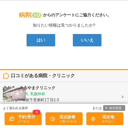
病院なび
からのアンケートにご協力ください。
知りたい情報は見つかりましたか?
はい
いいえ
口コミがある病院・クリニック
あおき・まるやまクリニック
内科, 消化器科, 乳腺外科
大阪府豊中市新千里東町1丁目1-3
SENRITOよみうり3F クリニックモール内
条件変更
36
5
予約/受付
現在診療
現在地
口コミ: 3件
とても丁寧に診ていただきよかったです。 看護師さんも皆さん明るく笑顔で優