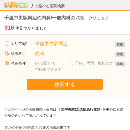
病院なび
人で選べる医院検索
千里中央駅周辺の内科/一般内科の
病院・クリニック
316
件見つかりました
千里中央駅周辺
エリア/駅
変更
内科
診療科目
変更
(未指定)フリーワード、予約、専門、症状など
詳細条件
追加
で検索できます
検索する
※このページの医療機関・薬局は
千里中央駅(北大阪急行電鉄)
を中心に直線
距離の近い順で表示されています
以下の各駅(各路線)と共通の検索結果です