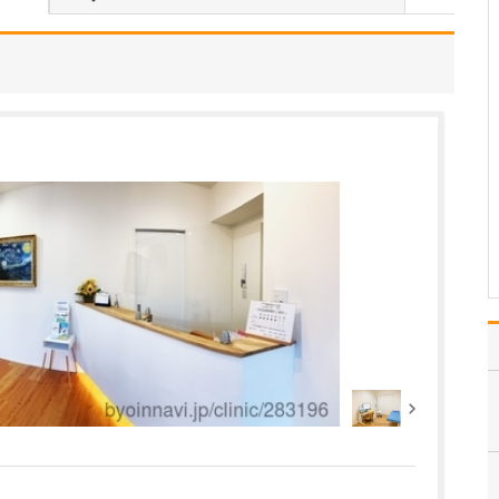
心臓病や血管病の方は足
に問題を抱えやすく、足
病の方は心臓病や血管病
を患っていることが多い
です。これらは互いに影
響しあい悪循環を起こし
ます。そこで当院は「心
臓と足と血管のトータル
クリニック」を掲げ、心
臓…
>>記事全文を読む