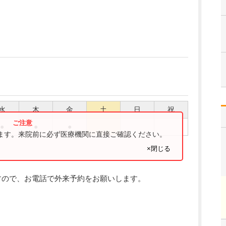
水
木
金
土
日
祝
●
●
●
ります。来院前に必ず医療機関に直接ご確認ください。
×閉じる
すので、お電話で外来予約をお願いします。