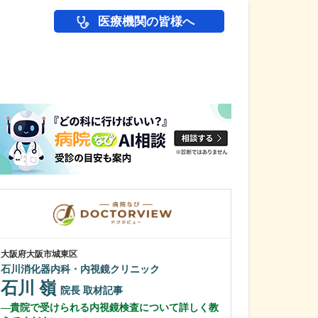
医療機関の皆様へ
医師(ドクター)の
大阪府大阪市城東区
大阪府高槻市
石川消化器内科・内視鏡クリニック
やまぐち内科・
石川 嶺
山口 嘉土
院長
取材記事
貴院で受けられる内視鏡検査について詳しく教
院長
取材記事