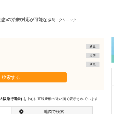
疾患)の治療/対応が可能な
病院・クリニック
変更
追加
変更
検索する
大阪府大阪市住吉区
かわらだ心臓足血管クリニック
大阪急行電鉄)
を中心に直線距離の近い順で表示されています
河原田 修身
院長
取材記事
貴院の特徴を教えてください。
地図で検索