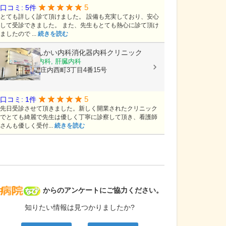
5
口コミ: 5件
とても詳しく診て頂けました。 設備も充実しており、安心
して受診できました。 また、先生もとても熱心に診て頂け
ましたので ...
続きを読む
庄内駅前しんかい内科消化器内科クリニック
内科, 消化器内科, 肝臓内科
大阪府豊中市庄内西町3丁目4番15号
5
口コミ: 1件
先日受診させて頂きました。新しく開業されたクリニック
でとても綺麗で先生は優しく丁寧に診察して頂き、看護師
さんも優しく受付...
続きを読む
病院なび
からのアンケートにご協力ください。
知りたい情報は見つかりましたか?