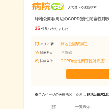
病院なび
人で選べる医院検索
緑地公園駅周辺のCOPD(慢性閉塞性肺
35
件見つかりました
緑地公園駅周辺
エリア/駅
(未指定)
診療科目
COPD(慢性閉塞性肺疾患)
詳細条件
※このページの医療機関・薬局は
緑地公園駅(北
一覧表示