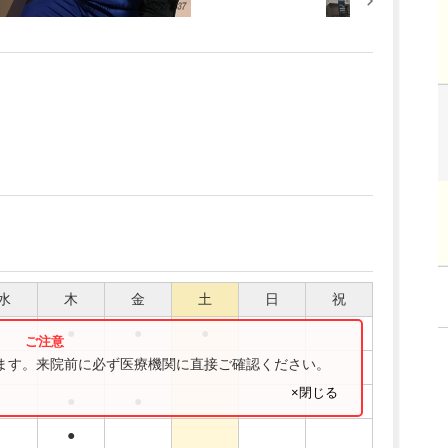
水
木
金
土
日
祝
●
●
●
ります。来院前に必ず医療機関に直接ご確認ください。
●
×閉じる
●
●
●