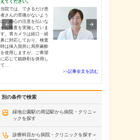
えてください。
特に力を入れて
当院では、できるだけ患
い。
者さんの苦痛がないよう
総合内科専門医
に、細心の注意を払いな
門医としての経
がら検査を実施していま
し、慢性腎臓病
す。胃カメラは経口・経
見と治療、そし
鼻に対応しており、検査
慣病の改善に力
時は挿入箇所に局所麻酔
います。 腎臓は
を使用しますが、ご希望
や糖尿病といっ
に応じて鎮静剤を併用し
慣病と密接に関
て…
り、腎機能の低
>>記事全文を読む
臓…
別の条件で検索
緑地公園駅の周辺駅から病院・クリニ
ックを探す
診療科目から病院・クリニックを探す