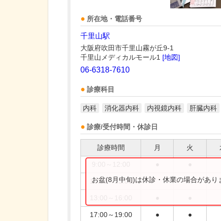
所在地・電話番号
千里山駅
大阪府吹田市千里山霧が丘9-1
千里山メディカルモール1
[地図]
06-6318-7610
診療科目
内科
消化器内科
内視鏡内科
肝臓内科
診療/受付時間・休診日
診療時間
月
火
9:00～12:00
●
●
お盆(8月中旬)は休診・休業の場合があ
13:00～15:00
13:00～16:00
●
●
17:00～19:00
●
●