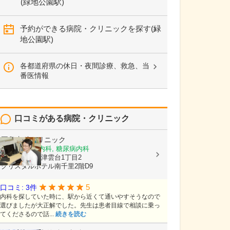
(緑地公園駅)
予約ができる病院・クリニックを探す(緑
地公園駅)
各都道府県の休日・夜間診療、救急、当
番医情報
口コミがある病院・クリニック
岡島内科クリニック
内科, 循環器内科, 糖尿病内科
大阪府吹田市津雲台1丁目2
クリスタルホテル南千里2階D9
5
口コミ: 3件
内科を探していた時に、駅から近くて通いやすそうなので
選びましたが大正解でした。先生は患者目線で相談に乗っ
てくださるので話...
続きを読む