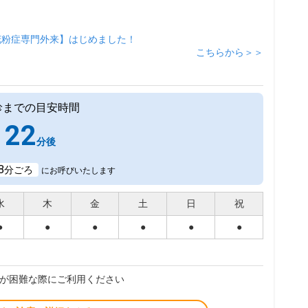
花粉症専門外来】はじめました！
こちらから＞＞
診までの目安時間
22
分後
8
分ごろ
にお呼びいたします
水
木
金
土
日
祝
●
●
●
●
●
●
が困難な際にご利用ください