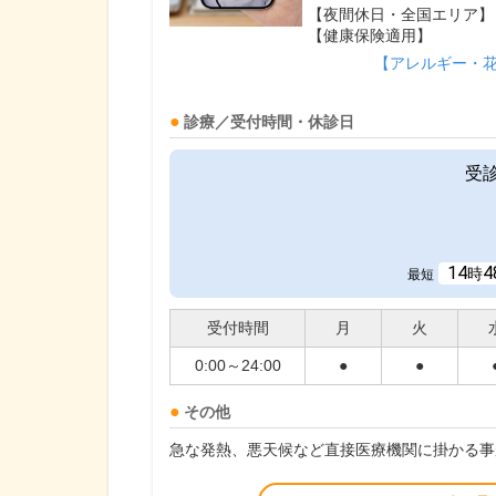
【夜間休日・全国エリア】
【健康保険適用】
【アレルギー・
診療／受付時間・休診日
受
14
4
時
最短
受付時間
月
火
0:00～24:00
●
●
その他
急な発熱、悪天候など直接医療機関に掛かる事