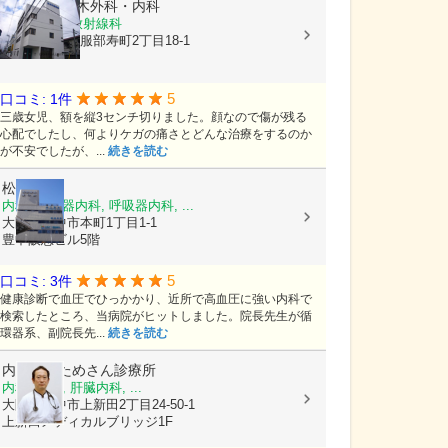
医療法人
三木外科・内科
内科, 外科, 放射線科
大阪府豊中市服部寿町2丁目18-1
5
口コミ: 1件
三歳女児、額を縦3センチ切りました。顔なので傷が残る
心配でしたし、何よりケガの痛さとどんな治療をするのか
が不安でしたが、...
続きを読む
松田内科
内科, 消化器内科, 呼吸器内科, ...
大阪府豊中市本町1丁目1-1
豊中阪急ビル5階
5
口コミ: 3件
健康診断で血圧でひっかかり、近所で高血圧に強い内科で
検索したところ、当病院がヒットしました。院長先生が循
環器系、副院長先...
続きを読む
内科外科ためさん診療所
内科, 外科, 肝臓内科, ...
大阪府豊中市上新田2丁目24-50-1
上新田メディカルブリッジ1F