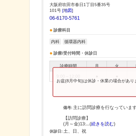
大阪府吹田市春日1丁目5番35号
101号
[地図]
06-6170-5761
診療科目
内科
循環器内科
診療/受付時間・休診日
診療時間
月
火
9:00～12:00
●
●
お盆(8月中旬)は休診・休業の場合があ
主に訪問診療を行なっていま
備考:
【訪問診療】
(月～金)13:...(
続きを読む
)
土、日、祝
休診日: