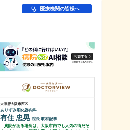
医療機関の皆様へ
医師(ドクター)の
大阪府大阪市西区
大阪府大阪市住吉区
ありずみ消化器内科
むらやま大腸肛
有住 忠晃
村山 浩之
院長
取材記事
貴院がある場所は、大阪市内でも人気の街だそ
先生が医師を志