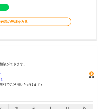
の医院の詳細をみる
相談ができます。
グ
こと
無料でご利用いただけます）
水
木
金
土
日
祝