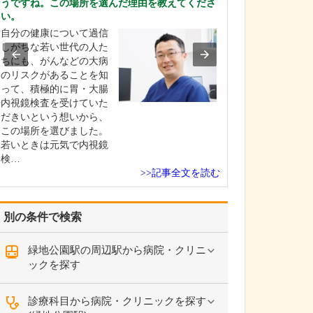
うですね。この場所を選んだ理由を教えてくださ
れた理由を教え
い。
医師を志したの
自分の健康について過信
生の頃でした。
しがちな若い世代の人た
療関係者が多か
ちにも、がんなどの大病
もあり、ごく自
のリスクがあることを知
来は医者になり
って、積極的に胃・大腸
思うようになっ
内視鏡検査を受けていた
す。その夢を実
だきいという想いから、
めに兵庫医科大
この場所を選びました。
へ進学し、卒業
若いときは元気で内視鏡
医科…
検…
>>記事全文を読む
別の条件で検索
緑地公園駅の周辺駅から病院・クリニ
ックを探す
診療科目から病院・クリニックを探す