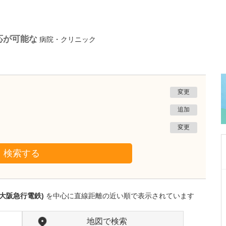
応が可能な
病院・クリニック
変更
追加
変更
検索する
東京都渋谷区
代々木クリニック
大阪急行電鉄)
を中心に直線距離の近い順で表示されています
権東 容秀
医師
取材記事
日々の診療で心がけていることはありますか?
地図で検索