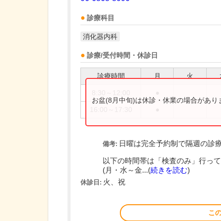
診療科目
消化器内科
診療/受付時間・休診日
診療時間
月
火
8:30～12:00
●
お盆(8月中旬)は休診・休業の場合があ
16:00～17:30
●
日曜は完全予約制で隔週の診
備考:
以下の時間帯は「検査のみ」行って
(月・水～金...(
続きを読む
)
火、祝
休診日:
こ