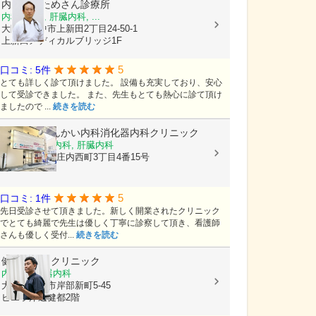
内科外科ためさん診療所
内科, 外科, 肝臓内科, ...
大阪府豊中市上新田2丁目24-50-1
上新田メディカルブリッジ1F
5
口コミ: 5件
とても詳しく診て頂けました。 設備も充実しており、安心
して受診できました。 また、先生もとても熱心に診て頂け
ましたので ...
続きを読む
庄内駅前しんかい内科消化器内科クリニック
内科, 消化器内科, 肝臓内科
大阪府豊中市庄内西町3丁目4番15号
5
口コミ: 1件
先日受診させて頂きました。新しく開業されたクリニック
でとても綺麗で先生は優しく丁寧に診察して頂き、看護師
さんも優しく受付...
続きを読む
健都はやしクリニック
内科, 消化器内科
大阪府吹田市岸部新町5-45
ビエラ岸辺健都2階