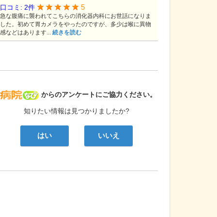
5
口コミ: 2件
急な腹痛に襲われてこちらの消化器内科にお世話になりま
した。初めて胃カメラをやったのですが、多少は喉に異物
感などはあります...
続きを読む
病院なび
からのアンケートにご協力ください。
知りたい情報は見つかりましたか?
はい
いいえ