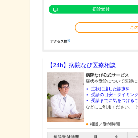
初診受付
こ
※
アクセス数
【24h】
病院なび医療相談
病院なび公式サービス
症状や受診について医師に
症状に適した診療科
受診の目安・タイミン
受診までに気をつける
などにご利用ください。（
相談／受付時間
相談受付時間
月
火