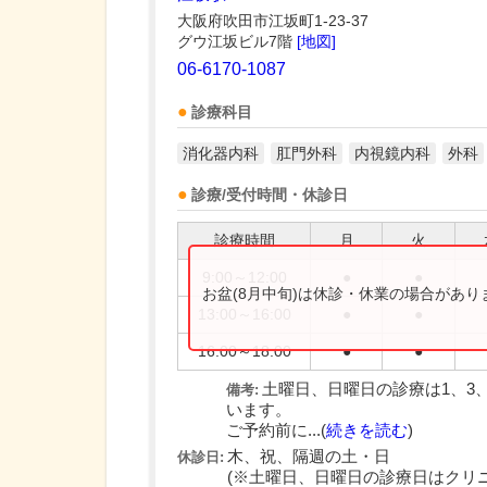
大阪府吹田市江坂町1-23-37
グウ江坂ビル7階
[地図]
06-6170-1087
診療科目
消化器内科
肛門外科
内視鏡内科
外科
診療/受付時間・休診日
診療時間
月
火
9:00～12:00
●
●
お盆(8月中旬)は休診・休業の場合があ
13:00～16:00
●
●
16:00～18:00
●
●
土曜日、日曜日の診療は1、3
備考:
います。
ご予約前に...(
続きを読む
)
木、祝、隔週の土・日
休診日:
(※土曜日、日曜日の診療日はクリ