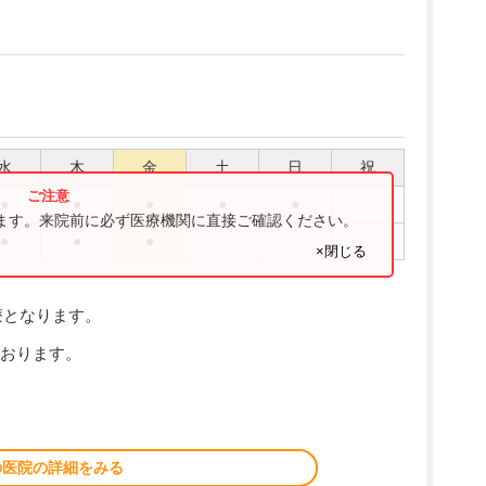
水
木
金
土
日
祝
●
●
●
●
●
ります。来院前に必ず医療機関に直接ご確認ください。
●
●
●
×閉じる
療となります。
おります。
の医院の詳細をみる