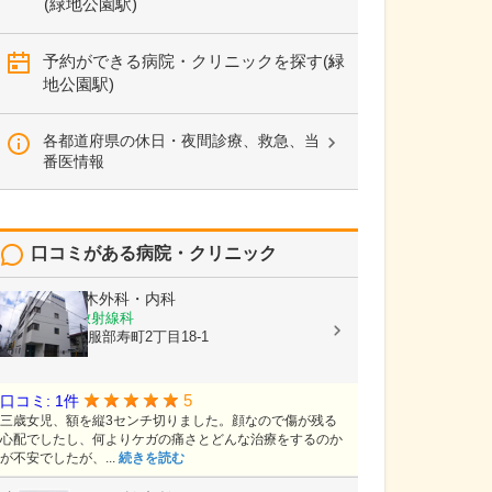
(緑地公園駅)
予約ができる病院・クリニックを探す(緑
地公園駅)
各都道府県の休日・夜間診療、救急、当
番医情報
口コミがある病院・クリニック
医療法人
三木外科・内科
内科, 外科, 放射線科
大阪府豊中市服部寿町2丁目18-1
5
口コミ: 1件
三歳女児、額を縦3センチ切りました。顔なので傷が残る
心配でしたし、何よりケガの痛さとどんな治療をするのか
が不安でしたが、...
続きを読む