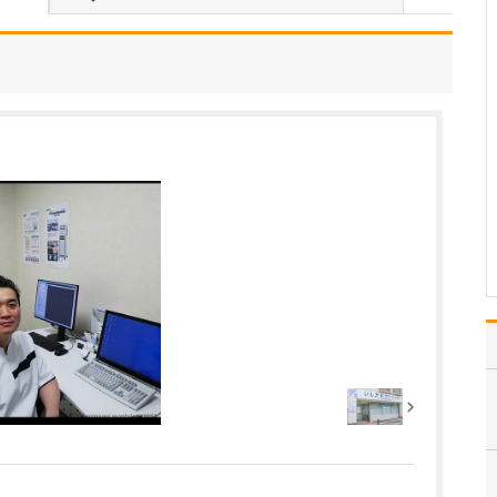
患者さんの症状や困りご
と、悩みなどをよく聴い
て、何を求めているのか
を把握することに努めて
います。その上で、患者
さんが当院に期待される
ことに、もう一つプラス
アルファして、その方に
とってより良い治療を提
供…
>>記事全文を読む