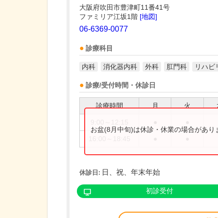
大阪府吹田市豊津町11番41号
ファミリア江坂1階
[地図]
06-6369-0077
診療科目
内科
消化器内科
外科
肛門科
リハビ
診療/受付時間・休診日
診療時間
月
火
9:00～12:15
●
●
お盆(8月中旬)は休診・休業の場合があ
16:00～18:45
●
●
日、祝、年末年始
休診日:
初診受付