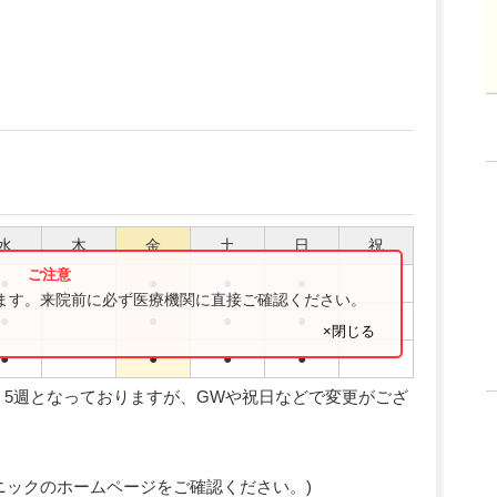
水
木
金
土
日
祝
●
●
●
●
ります。来院前に必ず医療機関に直接ご確認ください。
●
●
●
●
×閉じる
●
●
●
●
、5週となっておりますが、GWや祝日などで変更がござ
ニックのホームページをご確認ください。)