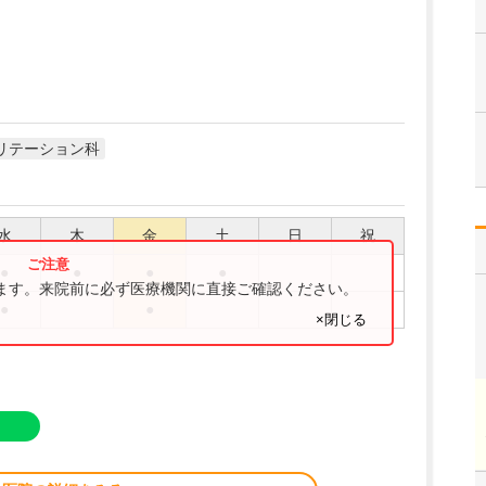
リテーション科
水
木
金
土
日
祝
●
●
●
●
ります。来院前に必ず医療機関に直接ご確認ください。
●
●
×閉じる