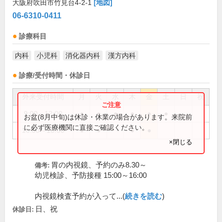
大阪府吹田市竹見台4-2-1
[地図]
06-6310-0411
診療科目
内科
小児科
消化器内科
漢方内科
診療/受付時間・休診日
外来受付時間
月
火
水
木
金
土
日
祝
9:00～12:00
●
●
●
●
●
●
お盆(8月中旬)は休診・休業の場合があります。来院前
に必ず医療機関に直接ご確認ください。
16:00～18:00
●
●
●
●
×閉じる
胃の内視鏡、予約のみ8.30～
備考:
幼児検診、予防接種 15:00～16:00
内視鏡検査予約が入って...(
続きを読む
)
日、祝
休診日: