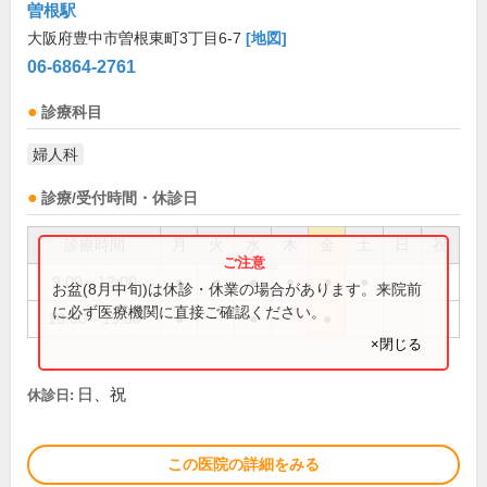
曽根駅
大阪府豊中市曽根東町3丁目6-7
[地図]
06-6864-2761
診療科目
婦人科
診療/受付時間・休診日
診療時間
月
火
水
木
金
土
日
祝
9:00～12:00
●
●
●
●
●
●
お盆(8月中旬)は休診・休業の場合があります。来院前
に必ず医療機関に直接ご確認ください。
18:00～19:30
●
●
●
×閉じる
日、祝
休診日:
この医院の詳細をみる