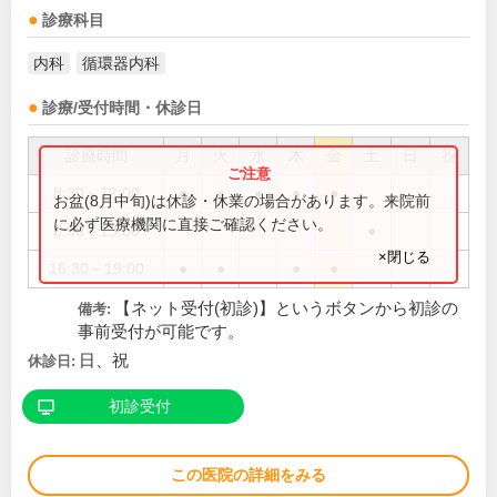
診療科目
内科
循環器内科
診療/受付時間・休診日
診療時間
月
火
水
木
金
土
日
祝
8:30～12:00
●
●
●
●
●
お盆(8月中旬)は休診・休業の場合があります。来院前
に必ず医療機関に直接ご確認ください。
8:30～13:00
●
×閉じる
16:30～19:00
●
●
●
●
【ネット受付(初診)】というボタンから初診の
備考:
事前受付が可能です。
日、祝
休診日:
初診受付
この医院の詳細をみる