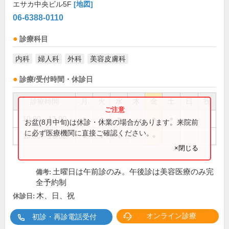
エサカ中央ビル5F
[地図]
06-6388-0110
診療科目
内科
婦人科
外科
美容皮膚科
診療/受付時間・休診日
診療時間
月
火
水
木
金
土
日
祝
10:00～13:00
●
●
●
●
●
お盆(8月中旬)は休診・休業の場合があります。来院前
に必ず医療機関に直接ご確認ください。
15:00～19:00
●
●
●
●
×閉じる
土曜日は午前診のみ。午後診は美容医療のみ完
備考:
全予約制
木、日、祝
休診日:
オンライン診療
初診・再診電話受付