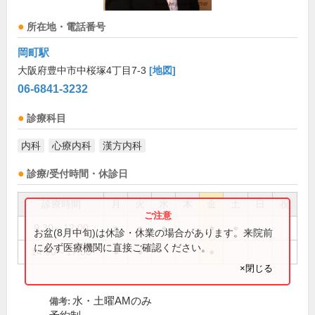
所在地・電話番号
岡町駅
大阪府豊中市中桜塚4丁目7-3
[地図]
06-6841-3232
診療科目
内科
心療内科
漢方内科
診療/受付時間・休診日
診療時間
月
火
水
木
金
土
日
祝
9:30～12:00
●
●
●
●
●
お盆(8月中旬)は休診・休業の場合があります。来院前
に必ず医療機関に直接ご確認ください。
14:00～17:00
●
●
●
×閉じる
水・土曜AMのみ
備考: