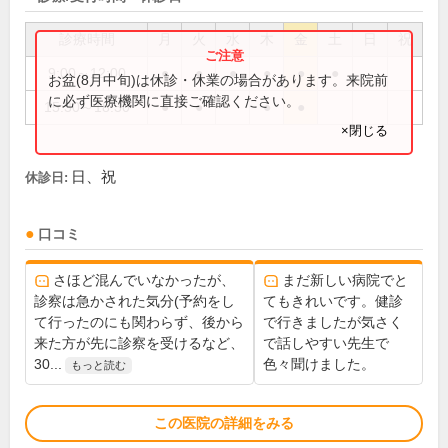
診療時間
月
火
水
木
金
土
日
祝
9:00～12:00
●
●
●
●
●
●
お盆(8月中旬)は休診・休業の場合があります。来院前
に必ず医療機関に直接ご確認ください。
15:30～18:30
●
●
●
●
×閉じる
日、祝
休診日:
口コミ
さほど混んでいなかったが、
まだ新しい病院でと
診察は急かされた気分(予約をし
てもきれいです。健診
て行ったのにも関わらず、後から
で行きましたが気さく
来た方が先に診察を受けるなど、
で話しやすい先生で
30...
色々聞けました。
もっと読む
この医院の詳細をみる