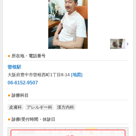
所在地・電話番号
曽根駅
大阪府豊中市曽根西町1丁目8-14
[地図]
06-6152-9507
診療科目
皮膚科
アレルギー科
漢方内科
診療/受付時間・休診日
診療時間
月
火
水
木
金
土
日
祝