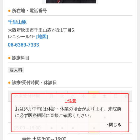
所在地・電話番号
千里山駅
大阪府吹田市千里山霧が丘1丁目5
レユシール1F
[地図]
06-6369-7333
診療科目
婦人科
診療/受付時間・休診日
外来受付時間
月
火
水
木
金
土
日
祝
9:00～12:30
●
●
●
●
お盆(8月中旬)は休診・休業の場合があります。来院前
に必ず医療機関に直接ご確認ください。
9:00～16:00
●
×閉じる
15:00～19:00
●
●
●
●
土曜9:00～16:00
備考: