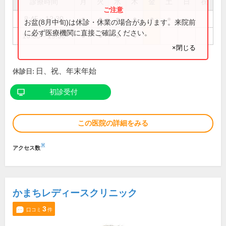
診療時間
月
火
水
木
金
土
日
祝
8:45～12:30
●
●
●
●
●
●
お盆(8月中旬)は休診・休業の場合があります。来院前
に必ず医療機関に直接ご確認ください。
16:30～19:30
●
●
●
●
×閉じる
日、祝、年末年始
休診日:
初診受付
この医院の詳細をみる
※
アクセス数
かまちレディースクリニック
3
口コミ
件