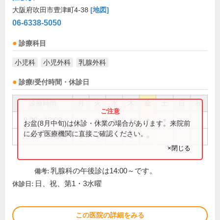
大阪府吹田市豊津町4-38
[地図]
06-6338-5050
診療科目
小児科
小児外科
乳腺外科
診療/受付時間・休診日
診療時間
月
火
水
木
金
土
日
祝
9:00～12:00
●
●
●
●
●
●
お盆(8月中旬)は休診・休業の場合があります。来院前
に必ず医療機関に直接ご確認ください。
15:00～17:00
●
●
●
●
×閉じる
乳腺科の午後診は14:00～です。
備考:
日、祝、第1・3水曜
休診日:
この医院の詳細をみる