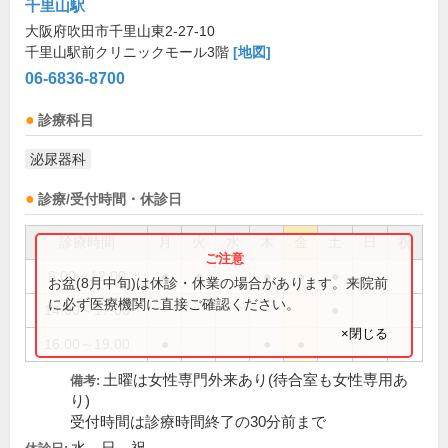
千里山駅
大阪府吹田市千里山東2-27-10
千里山駅前クリニックモール3階
[地図]
06-6836-8700
診療科目
泌尿器科
診療/受付時間・休診日
診療時間
月
火
水
木
金
土
日
祝
9:00～12:00
●
●
●
●
●
お盆(8月中旬)は休診・休業の場合があります。来院前
に必ず医療機関に直接ご確認ください。
14:00～17:00
●
×閉じる
16:00～19:00
●
●
●
土曜は女性専門外来あり(待合室も女性専用あ
備考:
り)
受付時間は診療時間終了の30分前まで