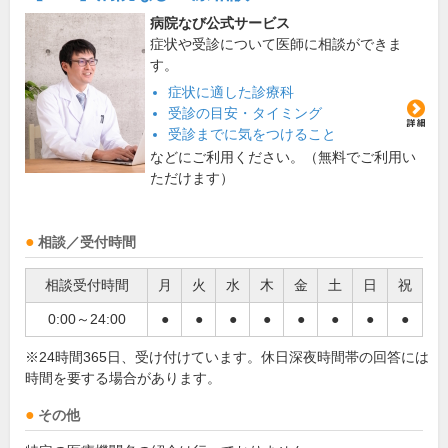
病院なび公式サービス
症状や受診について医師に相談ができま
す。
症状に適した診療科
受診の目安・タイミング
受診までに気をつけること
などにご利用ください。（無料でご利用い
ただけます）
相談／受付時間
相談受付時間
月
火
水
木
金
土
日
祝
0:00～24:00
●
●
●
●
●
●
●
●
※24時間365日、受け付けています。休日深夜時間帯の回答には
時間を要する場合があります。
その他