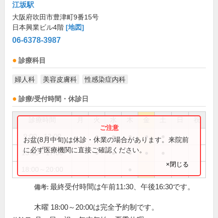
江坂駅
大阪府吹田市豊津町9番15号
日本興業ビル4階
[地図]
06-6378-3987
診療科目
婦人科
美容皮膚科
性感染症内科
診療/受付時間・休診日
診療時間
月
火
水
木
金
土
日
祝
9:00～12:00
●
●
●
●
●
お盆(8月中旬)は休診・休業の場合があります。来院前
に必ず医療機関に直接ご確認ください。
13:00～17:00
●
●
●
●
●
×閉じる
18:00～20:00
●
最終受付時間は午前11:30、午後16:30です。
備考:
木曜 18:00～20:00は完全予約制です。