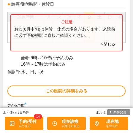
診療/受付時間・休診日
診療時間
月
火
水
木
金
土
日
祝
9:00～12:30
●
●
●
●
●
お盆(8月中旬)は休診・休業の場合があります。来院前
に必ず医療機関に直接ご確認ください。
16:00～19:30
●
●
●
●
×閉じる
9時～10時は予約のみ
備考:
16時～17時は予約のみ
水、日、祝
休診日:
この医院の詳細をみる
※
アクセス数
条件変更
14
予約/受付
現在診療
現在地
栗田医院