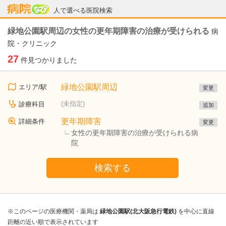
病院なび
人で選べる医院検索
緑地公園駅周辺の女性の更年期障害の治療が受けられる
病
院・クリニック
27
件見つかりました
緑地公園駅周辺
エリア/駅
変更
(未指定)
診療科目
追加
更年期障害
詳細条件
変更
女性の更年期障害の治療が受けられる病
院
検索する
※このページの医療機関・薬局は
緑地公園駅(北大阪急行電鉄)
を中心に直線
距離の近い順で表示されています