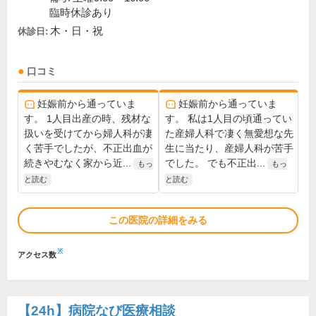
臨時休診あり
木・日・祝
休診日:
口コミ
妊娠前から通っていま
妊娠前から通っていま
す。 1人目出産の時、残材な
す。 私は1人目の頃通ってい
扱いを受けてから婦人科が凄
た産婦人科で凄く無愛想な先
く苦手でしたが、不正出血が
生に当たり、産婦人科が苦手
続きやむなく家から近...
でした。 でも不正出...
もっ
もっ
と読む
と読む
この医院の詳細をみる
※
アクセス数
【24h】
病院なび医療相談