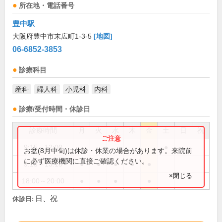
所在地・電話番号
豊中駅
大阪府豊中市末広町1-3-5
[地図]
06-6852-3853
診療科目
産科
婦人科
小児科
内科
診療/受付時間・休診日
診療時間
月
火
水
木
金
土
日
祝
9:15～12:00
●
お盆(8月中旬)は休診・休業の場合があります。来院前
に必ず医療機関に直接ご確認ください。
9:15～13:15
●
●
●
●
●
×閉じる
18:00～20:00
●
●
●
●
日、祝
休診日: