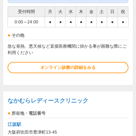
受付時間
月
火
水
木
金
土
日
祝
0:00～24:00
●
●
●
●
●
●
●
●
その他
急な発熱、悪天候など直接医療機関に掛かる事が困難な際にご
利用ください
オンライン診療の詳細をみる
なかむらレディースクリニック
所在地・電話番号
江坂駅
大阪府吹田市豊津町13-45