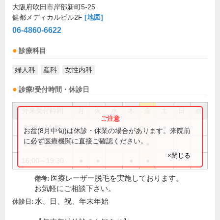
大阪府吹田市岸部新町5-25
健都メディカルビル2F
[地図]
06-4860-6622
診療科目
婦人科
産科
女性内科
診療/受付時間・休診日
外来受付時間
月
火
水
木
金
土
日
祝
9:00～14:30
●
お盆(8月中旬)は休診・休業の場合があります。来院前
に必ず医療機関に直接ご確認ください。
9:30～13:00
●
●
●
×閉じる
16:00～19:30
●
●
●
●
医療レーザー脱毛を実施しております。
備考:
お気軽にご相談下さい。
水、日、祝、年末年始
休診日: