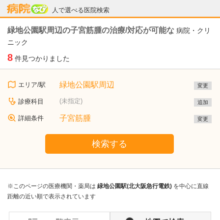
病院なび
人で選べる医院検索
緑地公園駅周辺の子宮筋腫の治療/対応が可能な
病院・クリ
ニック
8
件見つかりました
緑地公園駅周辺
エリア/駅
変更
(未指定)
診療科目
追加
子宮筋腫
詳細条件
変更
検索する
※このページの医療機関・薬局は
緑地公園駅(北大阪急行電鉄)
を中心に直線
距離の近い順で表示されています