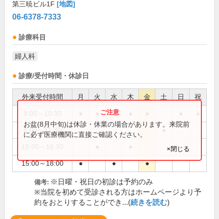
第三暁ビル1F
[地図]
06-6378-7333
診療科目
婦人科
診療/受付時間・休診日
外来受付時間
月
火
水
木
金
土
日
祝
8:00～10:30
●
●
●
●
●
●
●
お盆(8月中旬)は休診・休業の場合があります。来院前
8:00～11:30
●
に必ず医療機関に直接ご確認ください。
15:00～16:30
●
●
×閉じる
15:00～18:00
●
●
●
※日曜・祝日の初診は予約のみ
備考:
※当院を初めて受診される方はホームページより予
約をおとりすることができ...(
続きを読む
)