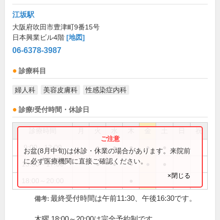
江坂駅
大阪府吹田市豊津町9番15号
日本興業ビル4階
[地図]
06-6378-3987
診療科目
婦人科
美容皮膚科
性感染症内科
診療/受付時間・休診日
診療時間
月
火
水
木
金
土
日
祝
9:00～12:00
●
●
●
●
●
お盆(8月中旬)は休診・休業の場合があります。来院前
に必ず医療機関に直接ご確認ください。
13:00～17:00
●
●
●
●
●
×閉じる
18:00～20:00
●
最終受付時間は午前11:30、午後16:30です。
備考:
木曜 18:00～20:00は完全予約制です。