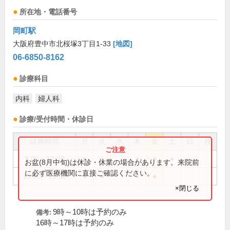
所在地・電話番号
岡町駅
大阪府豊中市北桜塚3丁目1-33
[地図]
06-6850-8162
診療科目
内科
婦人科
診療/受付時間・休診日
診療時間
月
火
水
木
金
土
日
祝
9:00～12:30
●
●
●
●
●
お盆(8月中旬)は休診・休業の場合があります。来院前
に必ず医療機関に直接ご確認ください。
16:00～19:30
●
●
●
●
×閉じる
9時～10時は予約のみ
備考:
16時～17時は予約のみ