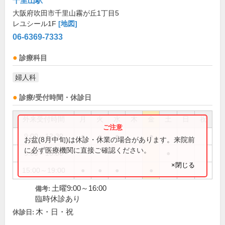
千里山駅
大阪府吹田市千里山霧が丘1丁目5
レユシール1F
[地図]
06-6369-7333
診療科目
婦人科
診療/受付時間・休診日
外来受付時間
月
火
水
木
金
土
日
祝
9:00～12:30
●
●
●
●
お盆(8月中旬)は休診・休業の場合があります。来院前
に必ず医療機関に直接ご確認ください。
9:00～16:00
●
×閉じる
15:00～19:00
●
●
●
●
土曜9:00～16:00
備考:
臨時休診あり
木・日・祝
休診日: