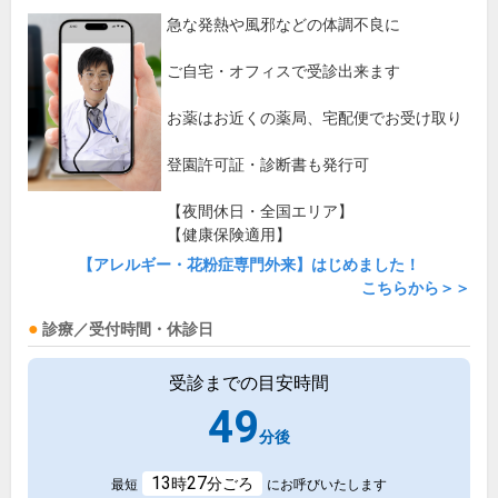
急な発熱や風邪などの体調不良に
ご自宅・オフィスで受診出来ます
お薬はお近くの薬局、宅配便でお受け取り
登園許可証・診断書も発行可
【夜間休日・全国エリア】
【健康保険適用】
【アレルギー・花粉症専門外来】はじめました！
こちらから＞＞
診療／受付時間・休診日
受診までの目安時間
49
分後
13
27
時
分ごろ
最短
にお呼びいたします