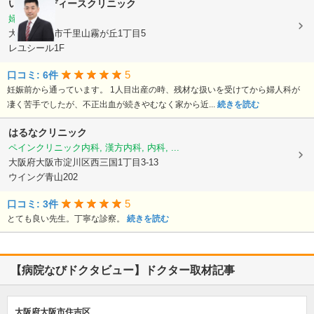
いとうレディースクリニック
婦人科
大阪府吹田市千里山霧が丘1丁目5
レユシール1F
5
口コミ: 6件
妊娠前から通っています。 1人目出産の時、残材な扱いを受けてから婦人科が
凄く苦手でしたが、不正出血が続きやむなく家から近...
続きを読む
はるなクリニック
ペインクリニック内科, 漢方内科, 内科, ...
大阪府大阪市淀川区西三国1丁目3-13
ウイング青山202
5
口コミ: 3件
とても良い先生。丁寧な診察。
続きを読む
【病院なびドクタビュー】ドクター取材記事
大阪府大阪市住吉区