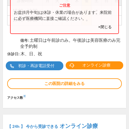
診療時間
月
火
水
木
金
土
日
祝
10:00～13:00
●
●
●
●
●
お盆(8月中旬)は休診・休業の場合があります。来院前
に必ず医療機関に直接ご確認ください。
15:00～19:00
●
●
●
●
×閉じる
土曜日は午前診のみ。午後診は美容医療のみ完
備考:
全予約制
木、日、祝
休診日:
オンライン診療
初診・再診電話受付
この医院の詳細をみる
※
アクセス数
オンライン診療
【 24h 】 今から受診できる