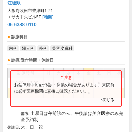
江坂駅
大阪府吹田市豊津町1-21
エサカ中央ビル5F
[地図]
06-6388-0110
診療科目
内科
婦人科
外科
美容皮膚科
診療/受付時間・休診日
診療時間
月
火
水
木
金
土
日
祝
10:00～13:00
●
●
●
●
●
お盆(8月中旬)は休診・休業の場合があります。来院前
に必ず医療機関に直接ご確認ください。
15:00～19:00
●
●
●
●
×閉じる
土曜日は午前診のみ。午後診は美容医療のみ完
備考:
全予約制
木、日、祝
休診日: