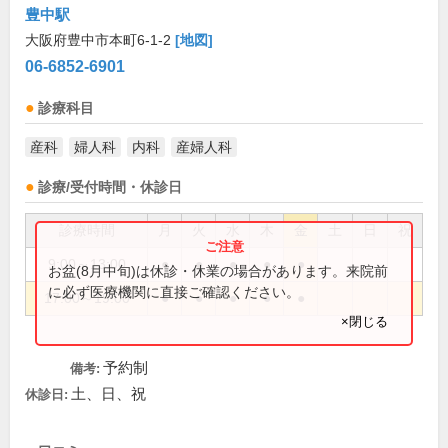
豊中駅
大阪府豊中市本町6-1-2
[地図]
06-6852-6901
診療科目
産科
婦人科
内科
産婦人科
診療/受付時間・休診日
診療時間
月
火
水
木
金
土
日
祝
9:00～13:00
●
●
●
●
●
お盆(8月中旬)は休診・休業の場合があります。来院前
に必ず医療機関に直接ご確認ください。
17:00～19:00
●
●
●
●
●
×閉じる
予約制
備考:
土、日、祝
休診日: