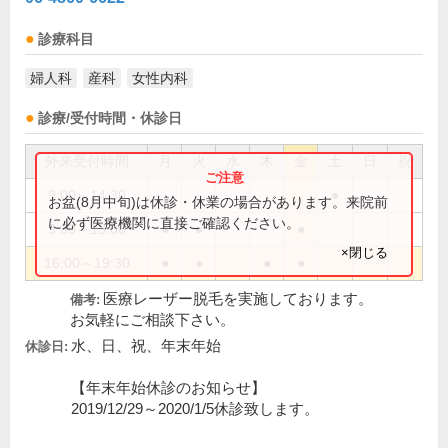
診療科目
婦人科
産科
女性内科
診療/受付時間・休診日
外来受付時間
月
火
水
木
金
土
日
祝
9:00～14:30
●
お盆(8月中旬)は休診・休業の場合があります。来院前
に必ず医療機関に直接ご確認ください。
9:30～13:00
●
●
●
×閉じる
16:00～19:30
●
●
●
●
医療レーザー脱毛を実施しております。
備考:
お気軽にご相談下さい。
水、日、祝、年末年始
休診日:
【年末年始休診のお知らせ】
2019/12/29～2020/1/5休診致します。