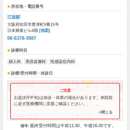
所在地・電話番号
江坂駅
大阪府吹田市豊津町9番15号
日本興業ビル4階
[地図]
06-6378-3987
診療科目
婦人科
美容皮膚科
性感染症内科
診療/受付時間・休診日
診療時間
月
火
水
木
金
土
日
祝
9:00～12:00
●
●
●
●
●
お盆(8月中旬)は休診・休業の場合があります。来院前
に必ず医療機関に直接ご確認ください。
13:00～17:00
●
●
●
●
●
×閉じる
18:00～20:00
●
最終受付時間は午前11:30、午後16:30です。
備考: