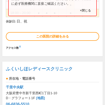
に必ず医療機関に直接ご確認ください。
9:15～13:15
●
●
●
●
●
×閉じる
18:00～20:00
●
●
●
●
日、祝
休診日:
この医院の詳細をみる
※
アクセス数
ふくいしほレディースクリニック
所在地・電話番号
千里中央駅
大阪府豊中市新千里西町1丁目1-10
D・グラフォート1F
[地図]
06-6836-5510