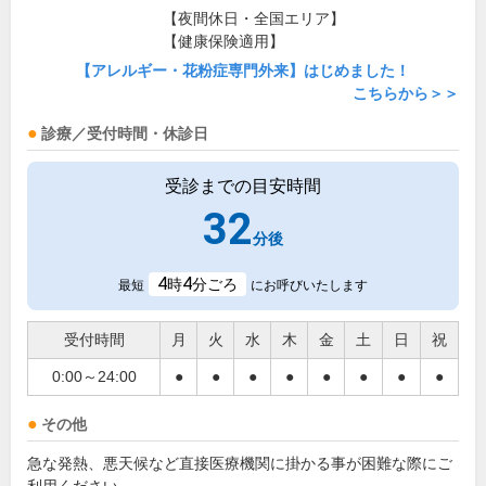
【夜間休日・全国エリア】
【健康保険適用】
【アレルギー・花粉症専門外来】はじめました！
こちらから＞＞
診療／受付時間・休診日
受診までの目安時間
32
分後
4
4
時
分ごろ
最短
にお呼びいたします
受付時間
月
火
水
木
金
土
日
祝
0:00～24:00
●
●
●
●
●
●
●
●
その他
急な発熱、悪天候など直接医療機関に掛かる事が困難な際にご