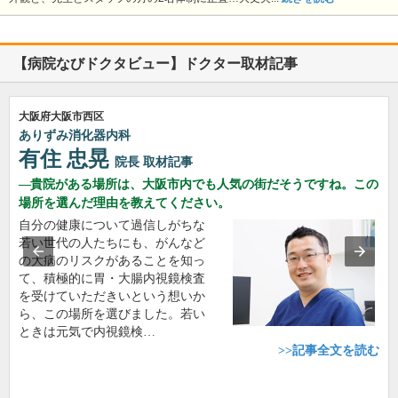
【病院なびドクタビュー】ドクター取材記事
大阪府大阪市西区
ありずみ消化器内科
有住 忠晃
院長
取材記事
貴院がある場所は、大阪市内でも人気の街だそうですね。この
場所を選んだ理由を教えてください。
自分の健康について過信しがちな
若い世代の人たちにも、がんなど
の大病のリスクがあることを知っ
て、積極的に胃・大腸内視鏡検査
を受けていただきいという想いか
ら、この場所を選びました。若い
ときは元気で内視鏡検…
>>記事全文を読む