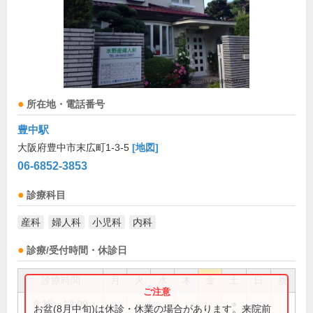
所在地・電話番号
豊中駅
大阪府豊中市末広町1-3-5
[地図]
06-6852-3853
診療科目
産科
婦人科
小児科
内科
診療/受付時間・休診日
診療時間
月
火
水
木
金
土
日
祝
9:15～12:00
●
お盆(8月中旬)は休診・休業の場合があります。来院前