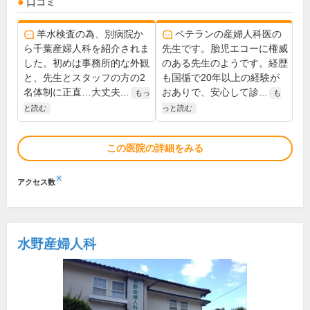
口コミ
羊水検査の為、別病院か
ベテランの産婦人科医の
ら千葉産婦人科を紹介されま
先生です。胎児エコーに権威
した。初めは事務所的な外観
のある先生のようです。経歴
と、先生とスタッフの方の2
も国循で20年以上の経験が
名体制に正直…大丈夫...
おありで、安心して診...
もっ
も
と読む
っと読む
この医院の詳細をみる
※
アクセス数
水野産婦人科