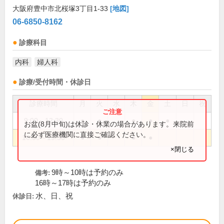
大阪府豊中市北桜塚3丁目1-33
[地図]
06-6850-8162
診療科目
内科
婦人科
診療/受付時間・休診日
診療時間
月
火
水
木
金
土
日
祝
9:00～12:30
●
●
●
●
●
お盆(8月中旬)は休診・休業の場合があります。来院前
に必ず医療機関に直接ご確認ください。
16:00～19:30
●
●
●
●
×閉じる
9時～10時は予約のみ
備考:
16時～17時は予約のみ
水、日、祝
休診日: