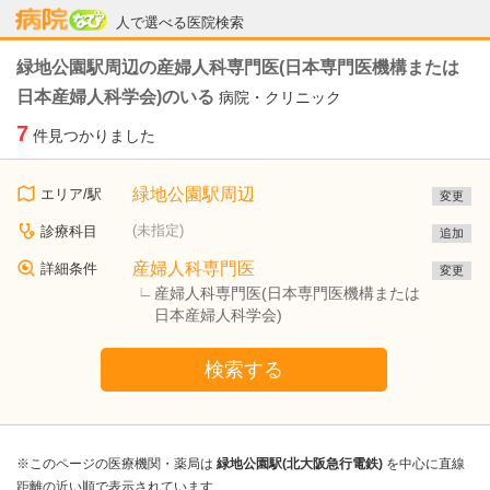
病院なび
人で選べる医院検索
緑地公園駅周辺の産婦人科専門医(日本専門医機構または
日本産婦人科学会)のいる
病院・クリニック
7
件見つかりました
緑地公園駅周辺
エリア/駅
変更
(未指定)
診療科目
追加
産婦人科専門医
詳細条件
変更
産婦人科専門医(日本専門医機構または
日本産婦人科学会)
検索する
※このページの医療機関・薬局は
緑地公園駅(北大阪急行電鉄)
を中心に直線
距離の近い順で表示されています