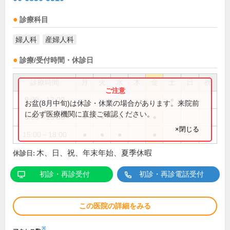
診療科目
婦人科
産婦人科
診療/受付時間・休診日
診療時間
月
火
水
木
金
土
日
祝
9:00～13:00
●
お盆(8月中旬)は休診・休業の場合があります。来院前
に必ず医療機関に直接ご確認ください。
9:30～13:00
●
●
●
●
×閉じる
15:00～18:00
●
●
●
●
木、日、祝、年末年始、夏季休暇
休診日:
初診・再診受付
初診・再診電話受付
この医院の詳細をみる
※