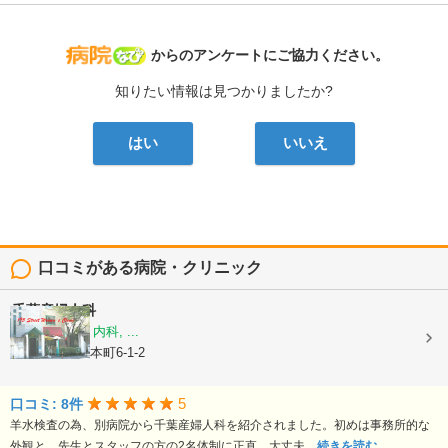
病院なび
からのアンケートにご協力ください。
知りたい情報は見つかりましたか?
はい
いいえ
口コミがある病院・クリニック
千葉産婦人科
産科, 婦人科, 内科, ...
大阪府豊中市本町6-1-2
5
口コミ: 8件
羊水検査の為、別病院から千葉産婦人科を紹介されました。初めは事務所的な
外観と、先生とスタッフの方の2名体制に正直…大丈夫...
続きを読む