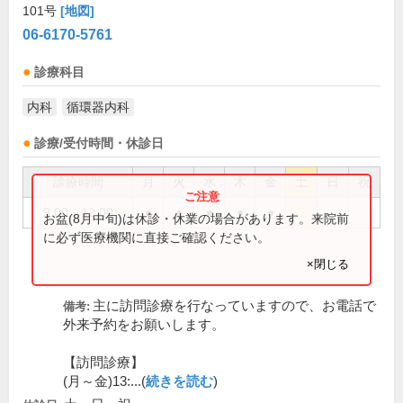
101号
[地図]
06-6170-5761
診療科目
内科
循環器内科
診療/受付時間・休診日
診療時間
月
火
水
木
金
土
日
祝
9:00～12:00
●
●
●
●
●
お盆(8月中旬)は休診・休業の場合があります。来院前
に必ず医療機関に直接ご確認ください。
×閉じる
主に訪問診療を行なっていますので、お電話で
備考:
外来予約をお願いします。
【訪問診療】
(月～金)13:...(
続きを読む
)