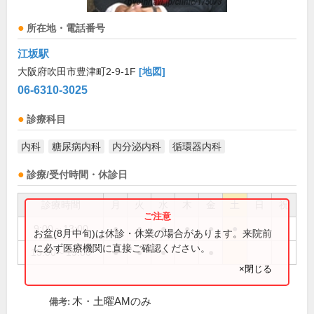
所在地・電話番号
江坂駅
大阪府吹田市豊津町2-9-1F
[地図]
06-6310-3025
診療科目
内科
糖尿病内科
内分泌内科
循環器内科
診療/受付時間・休診日
診療時間
月
火
水
木
金
土
日
祝
9:00～13:00
●
●
●
●
●
●
お盆(8月中旬)は休診・休業の場合があります。来院前
に必ず医療機関に直接ご確認ください。
15:00～19:00
●
●
●
●
×閉じる
木・土曜AMのみ
備考: