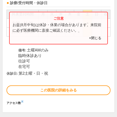
診療/受付時間・休診日
外来受付時間
月
火
水
木
金
土
日
祝
9:00～11:30
●
●
●
●
●
●
お盆(8月中旬)は休診・休業の場合があります。来院前
に必ず医療機関に直接ご確認ください。
18:30～20:30
●
●
●
●
●
×閉じる
土曜AMのみ
備考:
臨時休診あり
往診可
在宅可
第2土曜・日・祝
休診日:
この医院の詳細をみる
※
アクセス数