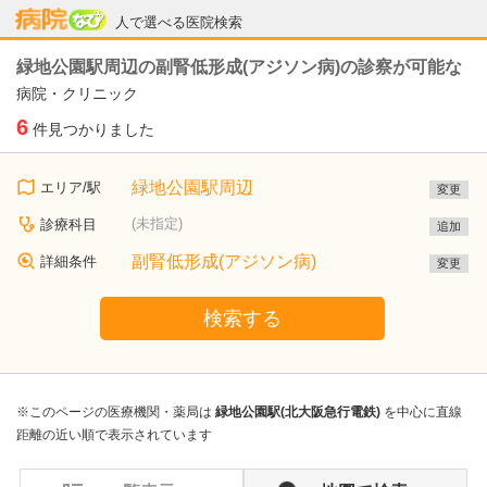
病院なび
人で選べる医院検索
緑地公園駅周辺の副腎低形成(アジソン病)の診察が可能な
病院・クリニック
6
件見つかりました
緑地公園駅周辺
エリア/駅
変更
(未指定)
診療科目
追加
副腎低形成(アジソン病)
詳細条件
変更
検索する
※このページの医療機関・薬局は
緑地公園駅(北大阪急行電鉄)
を中心に直線
距離の近い順で表示されています