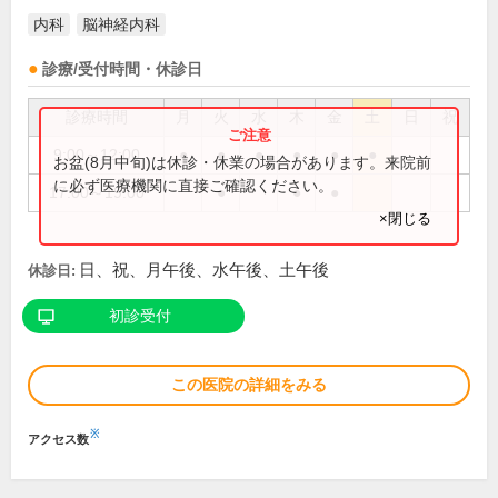
内科
脳神経内科
診療/受付時間・休診日
診療時間
月
火
水
木
金
土
日
祝
9:00～12:00
●
●
●
●
●
●
お盆(8月中旬)は休診・休業の場合があります。来院前
に必ず医療機関に直接ご確認ください。
17:00～19:00
●
●
●
×閉じる
日、祝、月午後、水午後、土午後
休診日:
初診受付
この医院の詳細をみる
※
アクセス数