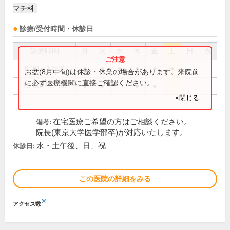
マチ科
診療/受付時間・休診日
診療時間
月
火
水
木
金
土
日
祝
8:30～12:00
●
●
●
●
●
●
お盆(8月中旬)は休診・休業の場合があります。来院前
に必ず医療機関に直接ご確認ください。
15:00～17:30
●
●
●
●
×閉じる
在宅医療ご希望の方はご相談ください。
備考:
院長(東京大学医学部卒)が対応いたします。
水・土午後、日、祝
休診日:
この医院の詳細をみる
※
アクセス数