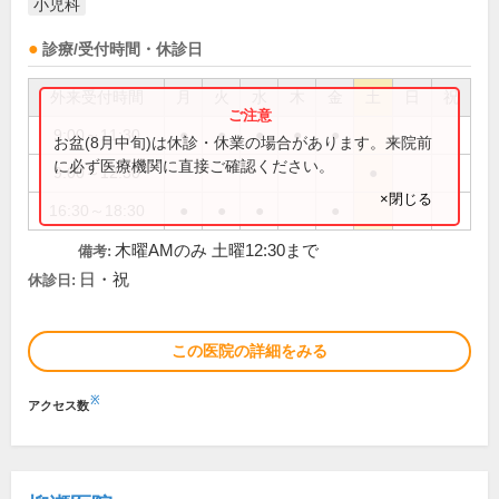
小児科
診療/受付時間・休診日
外来受付時間
月
火
水
木
金
土
日
祝
9:00～11:30
●
●
●
●
●
お盆(8月中旬)は休診・休業の場合があります。来院前
に必ず医療機関に直接ご確認ください。
9:00～12:30
●
×閉じる
16:30～18:30
●
●
●
●
木曜AMのみ 土曜12:30まで
備考:
日・祝
休診日:
この医院の詳細をみる
※
アクセス数