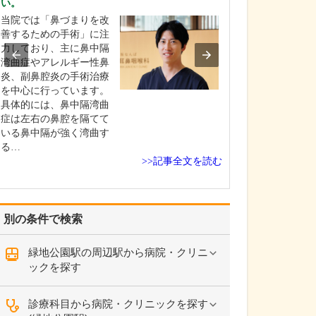
い。
て教えてくださ
当院では「鼻づまりを改
当院は乳腺外科
善するための手術」に注
門クリニックと
力しており、主に鼻中隔
がん検診をはじ
湾曲症やアレルギー性鼻
房・乳腺に関す
炎、副鼻腔炎の手術治療
般の診療を行っ
を中心に行っています。
す。女性が安心
具体的には、鼻中隔湾曲
できるよう、受
症は左右の鼻腔を隔てて
査・診察は女性
いる鼻中隔が強く湾曲す
性スタッフが対
る…
す。例えば…
>>記事全文を読む
別の条件で検索
緑地公園駅の周辺駅から病院・クリニ
ックを探す
診療科目から病院・クリニックを探す