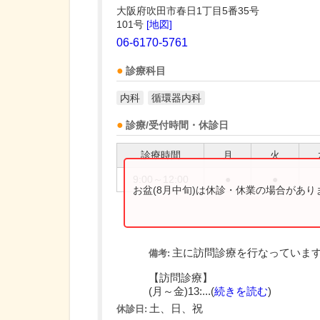
大阪府吹田市春日1丁目5番35号
101号
[地図]
06-6170-5761
診療科目
内科
循環器内科
診療/受付時間・休診日
診療時間
月
火
9:00～12:00
●
●
お盆(8月中旬)は休診・休業の場合があ
主に訪問診療を行なっていま
備考:
【訪問診療】
(月～金)13:...(
続きを読む
)
土、日、祝
休診日: