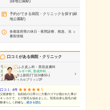
(緑地公園駅)
予約ができる病院・クリニックを探す(緑
地公園駅)
各都道府県の休日・夜間診療、救急、当
番医情報
口コミがある病院・クリニック
千里中央花ふさ皮ふ科・美容皮膚科
皮膚科, アレルギー科, 形成外科, ...
大阪府豊中市上新田2丁目24番50-1
上新田メディカルブリッジ2F
5
口コミ: 4件
父親参観で、似顔絵の口周りに大量のゴマが描かれた事が
キッカケで、ヒゲ脱毛を始めました。院長自身も脱毛の経
験者らしく的確な...
続きを読む