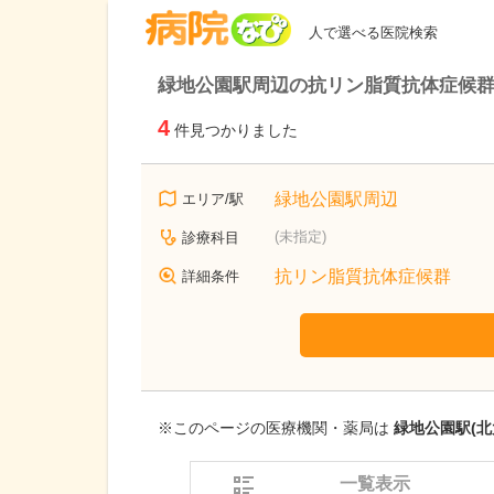
病院なび
人で選べる医院検索
緑地公園駅周辺の抗リン脂質抗体症候
4
件見つかりました
緑地公園駅周辺
エリア/駅
(未指定)
診療科目
抗リン脂質抗体症候群
詳細条件
※このページの医療機関・薬局は
緑地公園駅(北
一覧表示