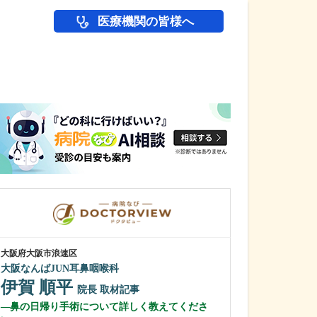
医療機関の皆様へ
医師(ドクター)の
大阪府大阪市浪速区
大阪府高槻市
大阪なんばJUN耳鼻咽喉科
あや乳腺外科ク
伊賀 順平
山口 絢音
院長
取材記事
鼻の日帰り手術について詳しく教えてくださ
貴院の診療内容