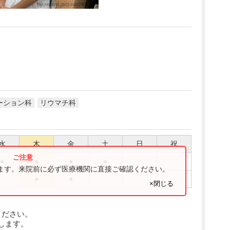
ーション科
リウマチ科
水
木
金
土
日
祝
●
●
●
●
ります。来院前に必ず医療機関に直接ご確認ください。
●
●
×閉じる
ください。
します。