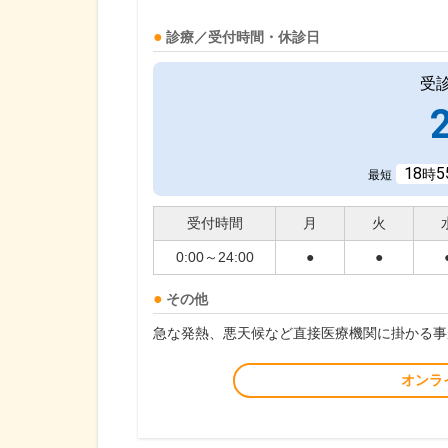
診療／受付時間・休診日
受
18
5
時
最短
受付時間
月
火
0:00～24:00
●
●
その他
急な発熱、悪天候など直接医療機関に掛かる事
オンラ