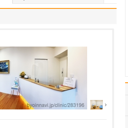
さい。
私が大切にしているの
は、患者さんの症状を的
確に診断し、できるだけ
短時間で適切な治療につ
なげることです。特に急
性中耳炎、急性副鼻腔
炎、急性咽頭喉頭炎や急
性扁桃炎といった耳・
鼻・のどの急性炎症は、
痛みや発…
>>記事全文を読む