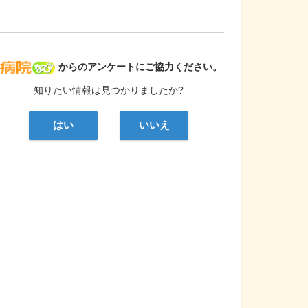
病院なび
からのアンケートにご協力ください。
知りたい情報は見つかりましたか?
はい
いいえ