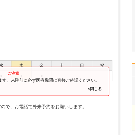
水
木
金
土
日
祝
●
●
●
ります。来院前に必ず医療機関に直接ご確認ください。
×閉じる
すので、お電話で外来予約をお願いします。