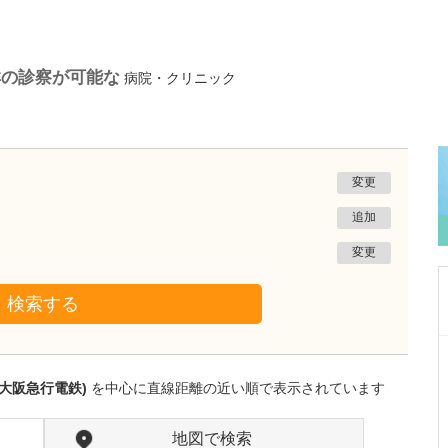
群の診察が可能な
病院・クリニック
変更
追加
変更
検索する
神奈川県相模原市緑区
橋本タワー耳鼻咽喉科
大阪急行電鉄)
を中心に直線距離の近い順で表示されています
竹田 昌彦
院長
取材記事
日々の診療で心がけていることをお聞かせくだ
地図で検索