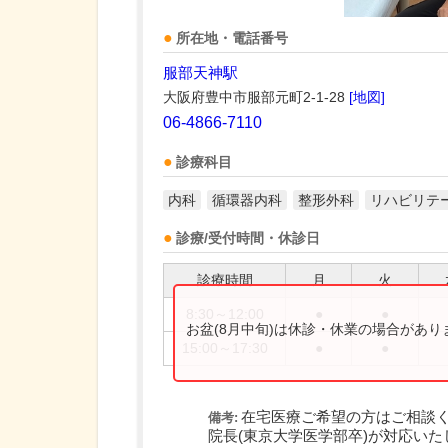
所在地・電話番号
服部天神駅
大阪府豊中市服部元町2-1-28
[地図]
06-4866-7110
診療科目
内科
循環器内科
整形外科
リハビリテ
診療/受付時間・休診日
診療時間
月
火
8:30～12:00
●
●
お盆(8月中旬)は休診・休業の場合があ
15:00～17:30
●
●
在宅医療ご希望の方はご相談
備考:
院長(東京大学医学部卒)が対応いた