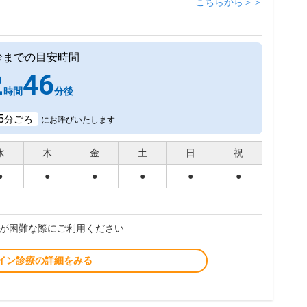
こちらから＞＞
診までの目安時間
2
46
時間
分後
5
分ごろ
にお呼びいたします
水
木
金
土
日
祝
●
●
●
●
●
●
が困難な際にご利用ください
イン診療の詳細をみる