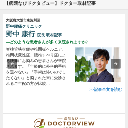
【病院なびドクタビュー】ドクター取材記事
大阪府大阪市東淀川区
野中腰痛クリニック
野中 康行
院長
取材記事
どのような患者さんが多く来院されますか?
脊柱管狭窄症や椎間板ヘルニア、
椎間板変性症、腰椎すべり症によ
る腰痛にお悩みの患者さんが来院
されます。「年齢的に外科的手術
を選べない」「手術は怖いのでし
たくない」と悩まれた末に受診さ
れるご年配の方が比較…
>>記事全文を読む