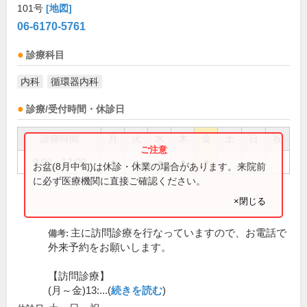
101号
[地図]
06-6170-5761
診療科目
内科
循環器内科
診療/受付時間・休診日
診療時間
月
火
水
木
金
土
日
祝
9:00～12:00
●
●
●
●
●
お盆(8月中旬)は休診・休業の場合があります。来院前
に必ず医療機関に直接ご確認ください。
×閉じる
主に訪問診療を行なっていますので、お電話で
備考:
外来予約をお願いします。
【訪問診療】
(月～金)13:...(
続きを読む
)