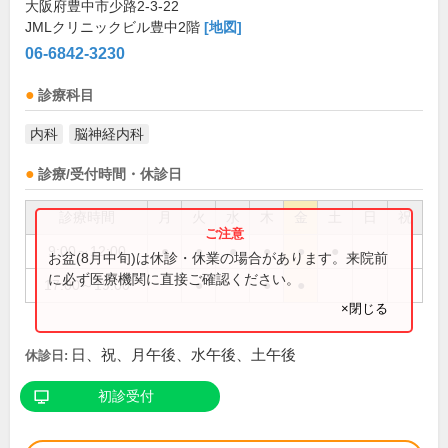
大阪府豊中市少路2-3-22
JMLクリニックビル豊中2階
[地図]
06-6842-3230
診療科目
内科
脳神経内科
診療/受付時間・休診日
診療時間
月
火
水
木
金
土
日
祝
9:00～12:00
●
●
●
●
●
●
お盆(8月中旬)は休診・休業の場合があります。来院前
に必ず医療機関に直接ご確認ください。
17:00～19:00
●
●
●
×閉じる
日、祝、月午後、水午後、土午後
休診日:
初診受付