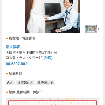
所在地・電話番号
新大阪駅
大阪府大阪市淀川区宮原3丁目5-36
新大阪トラストタワー1F
[地図]
06-6397-8011
診療科目
内科
循環器内科
呼吸器内科
診療/受付時間・休診日
診療時間
月
火
水
木
金
土
日
祝