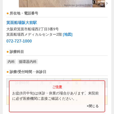
所在地・電話番号
箕面船場阪大前駅
大阪府箕面市船場西2丁目3番9号
箕面船場西メディカルセンター2階
[地図]
072-727-1000
診療科目
内科
循環器内科
診療/受付時間・休診日
診療時間
月
火
水
木
金
土
日
祝
9:00～12:00
●
●
●
●
●
●
お盆(8月中旬)は休診・休業の場合があります。来院前
に必ず医療機関に直接ご確認ください。
13:15～19:00
●
●
●
●
×閉じる