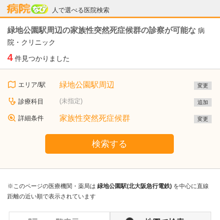
病院なび
人で選べる医院検索
緑地公園駅周辺の家族性突然死症候群の診察が可能な
病
院・クリニック
4
件見つかりました
緑地公園駅周辺
エリア/駅
変更
(未指定)
診療科目
追加
家族性突然死症候群
詳細条件
変更
検索する
※このページの医療機関・薬局は
緑地公園駅(北大阪急行電鉄)
を中心に直線
距離の近い順で表示されています