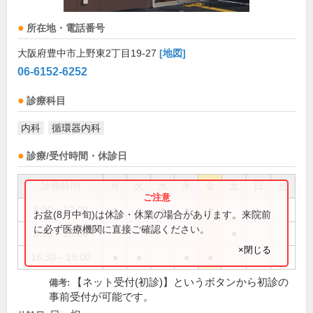
所在地・電話番号
大阪府豊中市上野東2丁目19-27
[地図]
06-6152-6252
診療科目
内科
循環器内科
診療/受付時間・休診日
診療時間
月
火
水
木
金
土
日
祝
8:30～12:00
●
●
●
●
●
お盆(8月中旬)は休診・休業の場合があります。来院前
に必ず医療機関に直接ご確認ください。
8:30～13:00
●
×閉じる
16:30～19:00
●
●
●
●
【ネット受付(初診)】というボタンから初診の
備考:
事前受付が可能です。