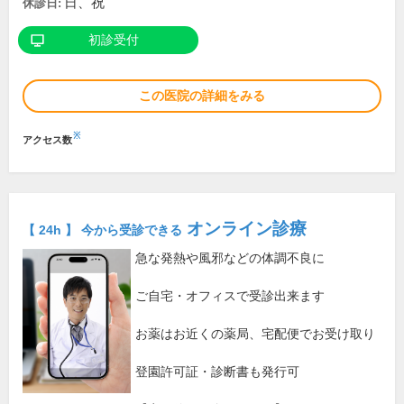
日、祝
休診日:
初診受付
この医院の詳細をみる
※
アクセス数
オンライン診療
【 24h 】 今から受診できる
急な発熱や風邪などの体調不良に
ご自宅・オフィスで受診出来ます
お薬はお近くの薬局、宅配便でお受け取り
登園許可証・診断書も発行可