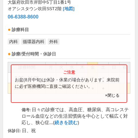
大阪府吹田市岸部中5丁目1番1号
オアシスタウン吹田SST2階
[地図]
06-6388-8600
診療科目
内科
循環器内科
外科
診療/受付時間・休診日
診療時間
月
火
水
木
金
土
日
祝
9:00～13:00
●
●
●
●
●
●
お盆(8月中旬)は休診・休業の場合があります。来院前
に必ず医療機関に直接ご確認ください。
16:00～19:00
●
●
●
●
●
×閉じる
日々の診療では、高血圧、糖尿病、高コレステ
備考:
ロール血症などの生活習慣病を中心として幅広く対
応し、狭心症...(
続きを読む
)
日、祝
休診日: