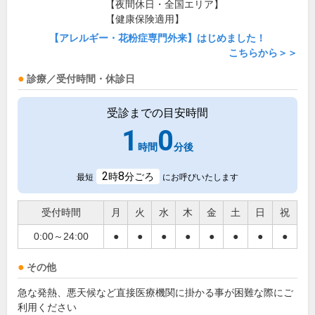
【夜間休日・全国エリア】
【健康保険適用】
【アレルギー・花粉症専門外来】はじめました！
こちらから＞＞
診療／受付時間・休診日
受診までの目安時間
1
0
時間
分後
2
8
時
分ごろ
最短
にお呼びいたします
受付時間
月
火
水
木
金
土
日
祝
0:00～24:00
●
●
●
●
●
●
●
●
その他
急な発熱、悪天候など直接医療機関に掛かる事が困難な際にご
利用ください