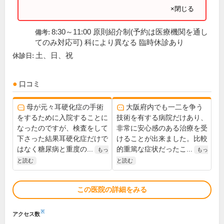
×閉じる
8:30～11:00 原則紹介制(予約は医療機関を通し
備考:
てのみ対応可) 科により異なる 臨時休診あり
土、日、祝
休診日:
口コミ
母が元々耳硬化症の手術
大阪府内でも一二を争う
をするために入院することに
技術を有する病院だけあり、
なったのですが、検査をして
非常に安心感のある治療を受
下さった結果耳硬化症だけで
けることが出来ました。比較
はなく糖尿病と重度の...
的重篤な症状だったこ...
もっ
もっ
と読む
と読む
この医院の詳細をみる
※
アクセス数