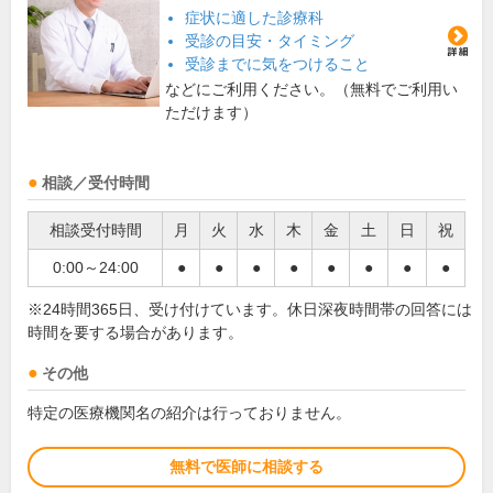
症状に適した診療科
受診の目安・タイミング
受診までに気をつけること
などにご利用ください。（無料でご利用い
ただけます）
相談／受付時間
相談受付時間
月
火
水
木
金
土
日
祝
0:00～24:00
●
●
●
●
●
●
●
●
※24時間365日、受け付けています。休日深夜時間帯の回答には
時間を要する場合があります。
その他
特定の医療機関名の紹介は行っておりません。
無料で医師に相談する