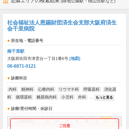
近隣エリアの検索結果
(緑地公園駅・桃山台駅など)
社会福祉法人恩賜財団済生会支部大阪府済生
会千里病院
所在地・電話番号
南千里駅
大阪府吹田市津雲台一丁目1番6号
[地図]
06-6871-0121
診療科目
内科
精神科
心療内科
リウマチ科
呼吸器科
消化器
科
循環器科
糖尿病内科
小児科
外科
...
もっと見る
診療/受付時間・休診日
診療時間
月
火
水
木
金
土
日
祝