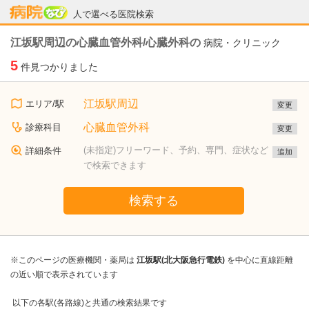
病院なび
人で選べる医院検索
江坂駅周辺の心臓血管外科/心臓外科の
病院・クリニック
5
件見つかりました
江坂駅周辺
エリア/駅
変更
心臓血管外科
診療科目
変更
(未指定)フリーワード、予約、専門、症状など
詳細条件
追加
で検索できます
検索する
※このページの医療機関・薬局は
江坂駅(北大阪急行電鉄)
を中心に直線距離
の近い順で表示されています
以下の各駅(各路線)と共通の検索結果です