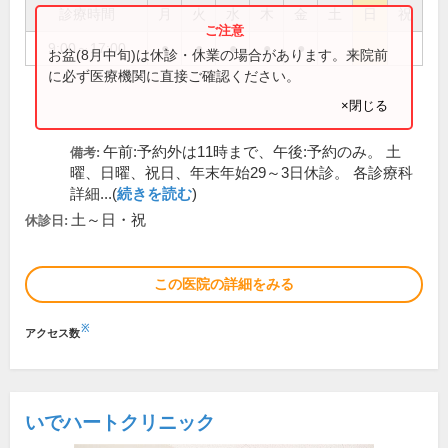
診療時間
月
火
水
木
金
土
日
祝
9:00～17:00
●
●
●
●
●
お盆(8月中旬)は休診・休業の場合があります。来院前
に必ず医療機関に直接ご確認ください。
×閉じる
午前:予約外は11時まで、午後:予約のみ。 土
備考:
曜、日曜、祝日、年末年始29～3日休診。 各診療科
詳細...(
続きを読む
)
土～日・祝
休診日:
この医院の詳細をみる
※
アクセス数
いでハートクリニック