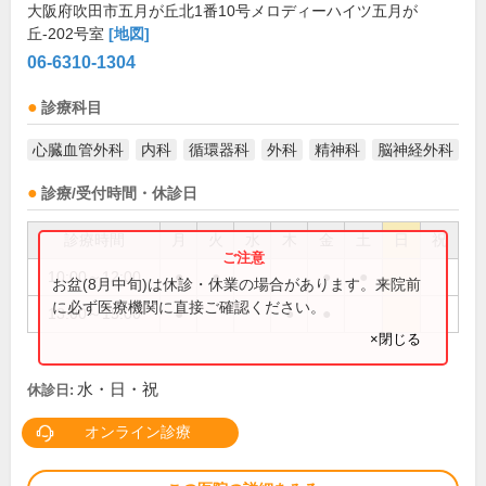
大阪府吹田市五月が丘北1番10号メロディーハイツ五月が
丘-202号室
[地図]
06-6310-1304
診療科目
心臓血管外科
内科
循環器科
外科
精神科
脳神経外科
診療/受付時間・休診日
診療時間
月
火
水
木
金
土
日
祝
10:00～12:00
●
●
●
●
お盆(8月中旬)は休診・休業の場合があります。来院前
に必ず医療機関に直接ご確認ください。
13:00～15:00
●
●
●
×閉じる
水・日・祝
休診日:
オンライン診療