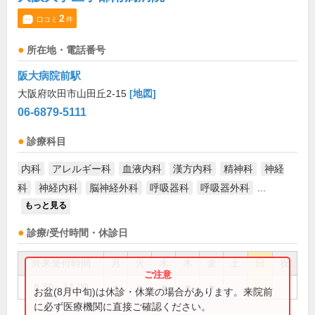
2
口コミ
件
所在地・電話番号
阪大病院前駅
大阪府吹田市山田丘2-15
[地図]
06-6879-5111
診療科目
内科
アレルギー科
血液内科
漢方内科
精神科
神経
科
神経内科
脳神経外科
呼吸器科
呼吸器外科
...
もっと見る
診療/受付時間・休診日
外来受付時間
月
火
水
木
金
土
日
祝
8:30～11:00
●
●
●
●
●
お盆(8月中旬)は休診・休業の場合があります。来院前
に必ず医療機関に直接ご確認ください。