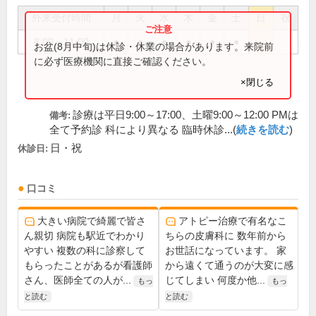
外来受付時間
月
火
水
木
金
土
日
祝
8:00～11:00
●
●
●
●
●
●
お盆(8月中旬)は休診・休業の場合があります。来院前
に必ず医療機関に直接ご確認ください。
×閉じる
診療は平日9:00～17:00、土曜9:00～12:00 PMは
備考:
全て予約診 科により異なる 臨時休診...(
続きを読む
)
日・祝
休診日:
口コミ
大きい病院で綺麗で皆さ
アトピー治療で有名なこ
ん親切 病院も駅近でわかり
ちらの皮膚科に 数年前から
やすい 複数の科に診察して
お世話になっています。 家
もらったことがあるが看護師
から遠くて通うのが大変に感
さん、医師全ての人が...
じてしまい 何度か他...
もっ
もっ
と読む
と読む