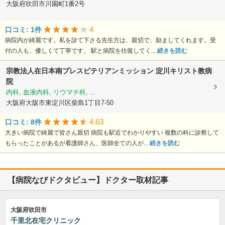
大阪府吹田市川園町1番2号
4
口コミ: 1件
病院内が綺麗です。私を診て下さる先生方は、親切で、励ましてくれます。受
付の人も、優しくて丁寧です。 駅と病院を往復してく...
続きを読む
宗教法人在日本南プレスビテリアンミッション
淀川キリスト教病
院
内科, 血液内科, リウマチ科, ...
大阪府大阪市東淀川区柴島1丁目7-50
4.63
口コミ: 8件
大きい病院で綺麗で皆さん親切 病院も駅近でわかりやすい 複数の科に診察して
もらったことがあるが看護師さん、医師全ての人が...
続きを読む
【病院なびドクタビュー】ドクター取材記事
大阪府吹田市
千里北在宅クリニック