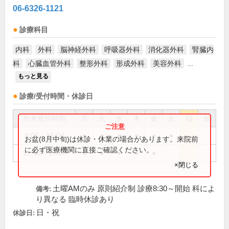
06-6326-1121
診療科目
内科
外科
脳神経外科
呼吸器外科
消化器外科
腎臓内
科
心臓血管外科
整形外科
形成外科
美容外科
...
もっと見る
診療/受付時間・休診日
外来受付時間
月
火
水
木
金
土
日
祝
8:00～12:00
●
●
●
●
●
●
お盆(8月中旬)は休診・休業の場合があります。来院前
に必ず医療機関に直接ご確認ください。
12:30～17:00
●
●
●
●
●
×閉じる
土曜AMのみ 原則紹介制 診療8:30～開始 科によ
備考:
り異なる 臨時休診あり
日・祝
休診日: