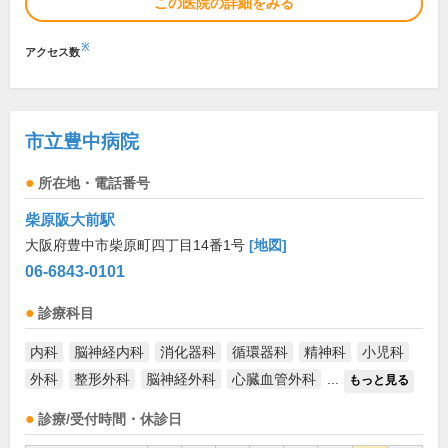
この医院の詳細をみる
※
アクセス数
市立豊中病院
所在地・電話番号
柴原阪大前駅
大阪府豊中市柴原町四丁目14番1号
[地図]
06-6843-0101
診療科目
内科
脳神経内科
消化器科
循環器科
精神科
小児科
外科
整形外科
脳神経外科
心臓血管外科
...
もっと見る
診療/受付時間・休診日