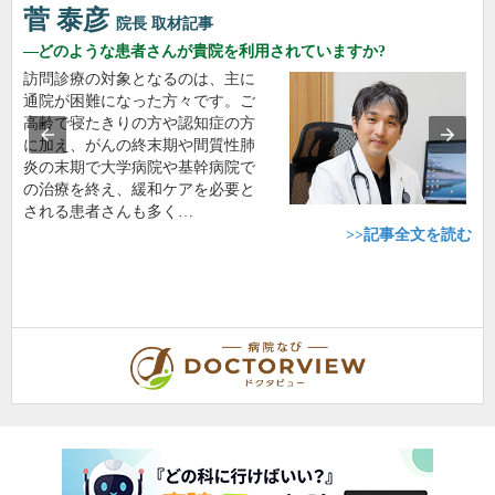
菅 泰彦
院長
取材記事
どのような患者さんが貴院を利用されていますか?
訪問診療の対象となるのは、主に
通院が困難になった方々です。ご
高齢で寝たきりの方や認知症の方
に加え、がんの終末期や間質性肺
炎の末期で大学病院や基幹病院で
の治療を終え、緩和ケアを必要と
される患者さんも多く…
>>記事全文を読む