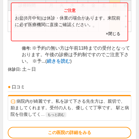
診療時間
月
火
水
木
金
土
日
祝
9:00～12:00
●
●
●
●
●
●
お盆(8月中旬)は休診・休業の場合があります。来院前
に必ず医療機関に直接ご確認ください。
13:30～17:00
●
●
●
●
●
●
×閉じる
※予約の無い方は午前11時までの受付となって
備考:
おります。午後の診療は予約制ですのでご注意下さ
い。 ※予...(
続きを読む
)
土～日
休診日:
口コミ
病院内が綺麗です。私を診て下さる先生方は、親切で、
励ましてくれます。受付の人も、優しくて丁寧です。 駅と病
院を往復してく...
もっと読む
この医院の詳細をみる