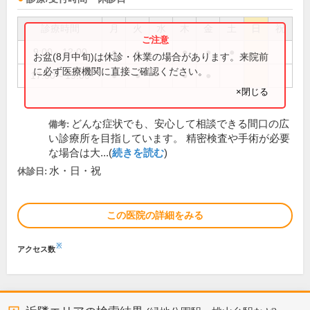
診療時間
月
火
水
木
金
土
日
祝
9:00～12:00
●
●
●
●
●
お盆(8月中旬)は休診・休業の場合があります。来院前
に必ず医療機関に直接ご確認ください。
17:00～19:00
●
●
●
●
×閉じる
どんな症状でも、安心して相談できる間口の広
備考:
い診療所を目指しています。 精密検査や手術が必要
な場合は大...(
続きを読む
)
水・日・祝
休診日:
この医院の詳細をみる
※
アクセス数