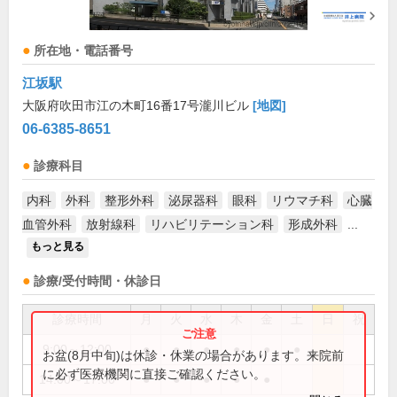
所在地・電話番号
江坂駅
大阪府吹田市江の木町16番17号瀧川ビル
[地図]
06-6385-8651
診療科目
内科
外科
整形外科
泌尿器科
眼科
リウマチ科
心臓
血管外科
放射線科
リハビリテーション科
形成外科
...
もっと見る
診療/受付時間・休診日
診療時間
月
火
水
木
金
土
日
祝
9:00～12:00
●
●
●
●
●
●
お盆(8月中旬)は休診・休業の場合があります。来院前
に必ず医療機関に直接ご確認ください。
14:00～17:00
●
●
●
●
●