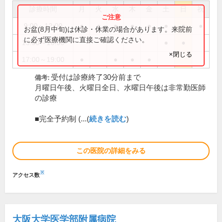
診療時間
月
火
水
木
金
土
日
祝
9:00～12:00
●
●
●
●
●
●
●
●
お盆(8月中旬)は休診・休業の場合があります。来院前
に必ず医療機関に直接ご確認ください。
13:00～16:00
●
●
×閉じる
17:00～19:00
●
●
●
●
受付は診療終了30分前まで
備考:
月曜日午後、火曜日全日、水曜日午後は非常勤医師
の診療
■完全予約制 (...(
続きを読む
)
この医院の詳細をみる
※
アクセス数
大阪大学医学部附属病院