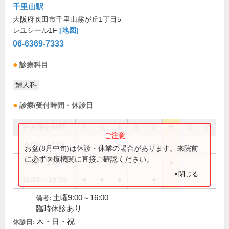
千里山駅
大阪府吹田市千里山霧が丘1丁目5
レユシール1F
[地図]
06-6369-7333
診療科目
婦人科
診療/受付時間・休診日
外来受付時間
月
火
水
木
金
土
日
祝
9:00～12:30
●
●
●
●
お盆(8月中旬)は休診・休業の場合があります。来院前
に必ず医療機関に直接ご確認ください。
9:00～16:00
●
×閉じる
15:00～19:00
●
●
●
●
土曜9:00～16:00
備考:
臨時休診あり
木・日・祝
休診日: