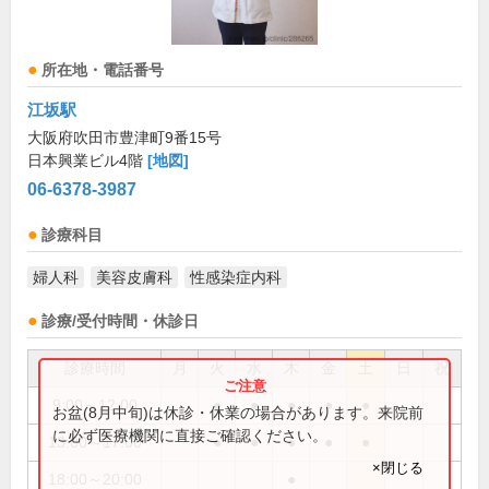
所在地・電話番号
江坂駅
大阪府吹田市豊津町9番15号
日本興業ビル4階
[地図]
06-6378-3987
診療科目
婦人科
美容皮膚科
性感染症内科
診療/受付時間・休診日
診療時間
月
火
水
木
金
土
日
祝
9:00～12:00
●
●
●
●
●
お盆(8月中旬)は休診・休業の場合があります。来院前
に必ず医療機関に直接ご確認ください。
13:00～17:00
●
●
●
●
●
×閉じる
18:00～20:00
●