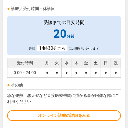
診療／受付時間・休診日
受診までの目安時間
20
分後
14
30
時
分ごろ
最短
にお呼びいたします
受付時間
月
火
水
木
金
土
日
祝
0:00～24:00
●
●
●
●
●
●
●
●
その他
急な発熱、悪天候など直接医療機関に掛かる事が困難な際にご
利用ください
オンライン診療の詳細をみる