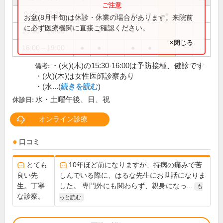
9:00～12:30
●
●
●
●
●
●
お盆(8月中旬)は休診・休業の場合があります。来院前
に必ず医療機関に直接ご確認ください。
15:30～16:00
●
●
×閉じる
16:00～19:00
●
●
●
●
・(火)(木)の15:30-16:00は予防接種、健診です
備考:
・(火)(木)は女性医師診察あり
・(水...(
続きを読む
)
水・土曜午後、日、祝
休診日:
オンライン診療
口コミ
とても
10年ほど前になりますが、持病の痛みで苦
良い先
しんでいる際に、はるな先生にお世話になりま
生。丁寧
した。 専門外にも関わらず、親身になっ...
も
な診察。
っと読む