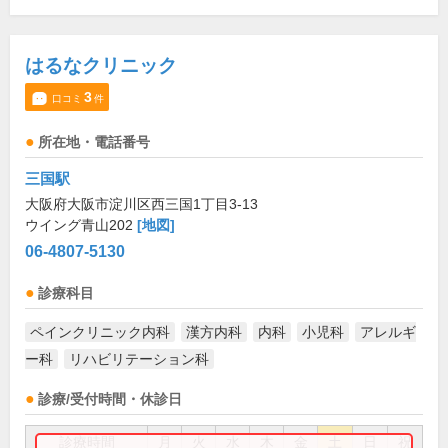
はるなクリニック
3
口コミ
件
所在地・電話番号
三国駅
大阪府大阪市淀川区西三国1丁目3-13
ウイング青山202
[地図]
06-4807-5130
診療科目
ペインクリニック内科
漢方内科
内科
小児科
アレルギ
ー科
リハビリテーション科
診療/受付時間・休診日
診療時間
月
火
水
木
金
土
日
祝