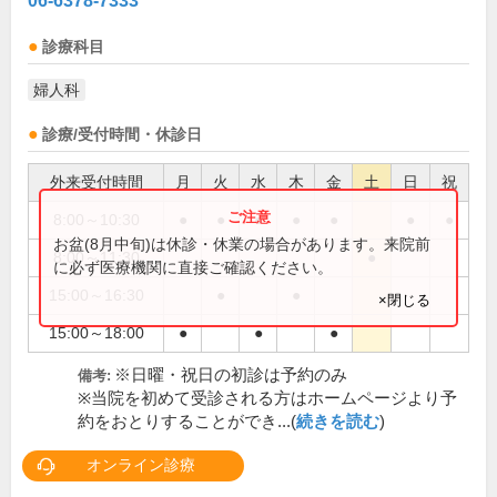
06-6378-7333
診療科目
婦人科
診療/受付時間・休診日
外来受付時間
月
火
水
木
金
土
日
祝
8:00～10:30
●
●
●
●
●
●
●
お盆(8月中旬)は休診・休業の場合があります。来院前
8:00～11:30
●
に必ず医療機関に直接ご確認ください。
15:00～16:30
●
●
×閉じる
15:00～18:00
●
●
●
※日曜・祝日の初診は予約のみ
備考:
※当院を初めて受診される方はホームページより予
約をおとりすることができ...(
続きを読む
)
オンライン診療