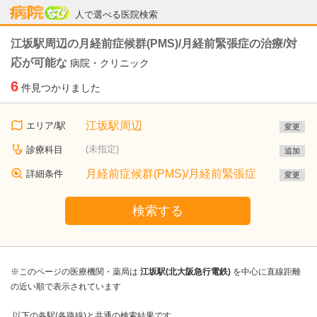
病院なび
人で選べる医院検索
江坂駅周辺の月経前症候群(PMS)/月経前緊張症の治療/対
応が可能な
病院・クリニック
6
件見つかりました
江坂駅周辺
エリア/駅
変更
(未指定)
診療科目
追加
月経前症候群(PMS)/月経前緊張症
詳細条件
変更
検索する
※このページの医療機関・薬局は
江坂駅(北大阪急行電鉄)
を中心に直線距離
の近い順で表示されています
以下の各駅(各路線)と共通の検索結果です