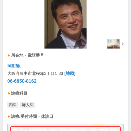
所在地・電話番号
岡町駅
大阪府豊中市北桜塚3丁目1-33
[地図]
06-6850-8162
診療科目
内科
婦人科
診療/受付時間・休診日
診療時間
月
火
水
木
金
土
日
祝