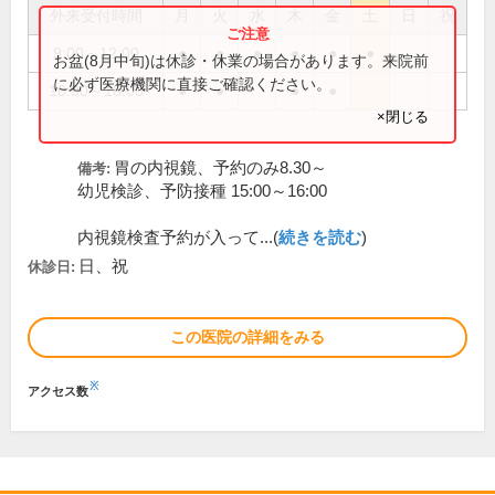
外来受付時間
月
火
水
木
金
土
日
祝
9:00～12:00
●
●
●
●
●
●
お盆(8月中旬)は休診・休業の場合があります。来院前
に必ず医療機関に直接ご確認ください。
16:00～18:00
●
●
●
●
×閉じる
胃の内視鏡、予約のみ8.30～
備考:
幼児検診、予防接種 15:00～16:00
内視鏡検査予約が入って...(
続きを読む
)
日、祝
休診日:
この医院の詳細をみる
※
アクセス数