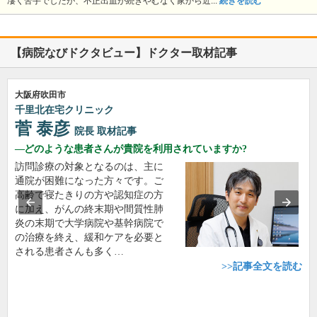
凄く苦手でしたが、不正出血が続きやむなく家から近...
続きを読む
【病院なびドクタビュー】ドクター取材記事
大阪府吹田市
千里北在宅クリニック
菅 泰彦
院長
取材記事
どのような患者さんが貴院を利用されていますか?
訪問診療の対象となるのは、主に
通院が困難になった方々です。ご
高齢で寝たきりの方や認知症の方
に加え、がんの終末期や間質性肺
炎の末期で大学病院や基幹病院で
の治療を終え、緩和ケアを必要と
される患者さんも多く…
>>記事全文を読む