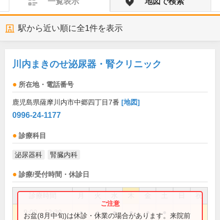
一覧表示
地図で検索
駅から近い順に全
1
件を表示
川内まきのせ泌尿器・腎クリニック
所在地・電話番号
鹿児島県薩摩川内市中郷四丁目7番
[地図]
0996-24-1177
診療科目
泌尿器科
腎臓内科
診療/受付時間・休診日
診療時間
月
火
水
木
金
土
日
祝
9:00～12:30
●
●
●
●
●
●
お盆(8月中旬)は休診・休業の場合があります。来院前