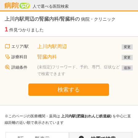
病院なび
人で選べる医院検索
上川内駅周辺の腎臓内科/腎臓科の
病院・クリニック
1
件見つかりました
上川内駅周辺
エリア/駅
変更
腎臓内科
診療科目
変更
(未指定)フリーワード、予約、専門、症状など
詳細条件
追加
で検索できます
検索する
※このページの医療機関・薬局は
上川内駅(肥薩おれんじ鉄道線)
を中心に直
線距離の近い順で表示されています