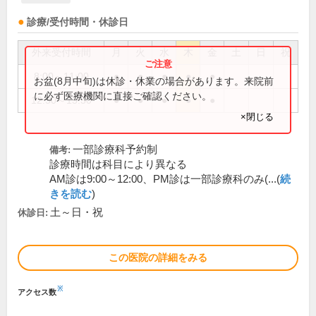
診療/受付時間・休診日
外来受付時間
月
火
水
木
金
土
日
祝
8:00～11:00
●
●
●
●
●
お盆(8月中旬)は休診・休業の場合があります。来院前
に必ず医療機関に直接ご確認ください。
12:30～15:30
●
●
●
●
●
×閉じる
一部診療科予約制
備考:
診療時間は科目により異なる
AM診は9:00～12:00、PM診は一部診療科のみ(...(
続
きを読む
)
土～日・祝
休診日:
この医院の詳細をみる
※
アクセス数