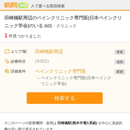
病院なび
人で選べる医院検索
田崎橋駅周辺のペインクリニック専門医(日本ペインクリ
ニック学会)のいる
病院・クリニック
1
件見つかりました
田崎橋駅周辺
エリア/駅
変更
(未指定)
診療科目
追加
ペインクリニック専門医
詳細条件
変更
ペインクリニック専門医(日本ペインク
リニック学会)
検索する
※このページの医療機関・薬局は
田崎橋駅(熊本市電A系統)
を中心に直線距
離の近い順で表示されています