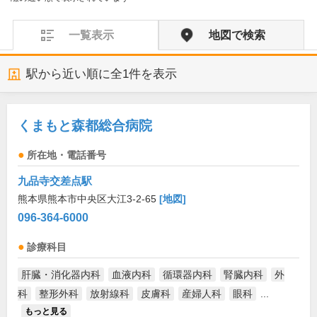
一覧表示
地図で検索
駅から近い順に全
1
件を表示
くまもと森都総合病院
所在地・電話番号
九品寺交差点駅
熊本県熊本市中央区大江3-2-65
[地図]
096-364-6000
診療科目
肝臓・消化器内科
血液内科
循環器内科
腎臓内科
外
科
整形外科
放射線科
皮膚科
産婦人科
眼科
...
もっと見る