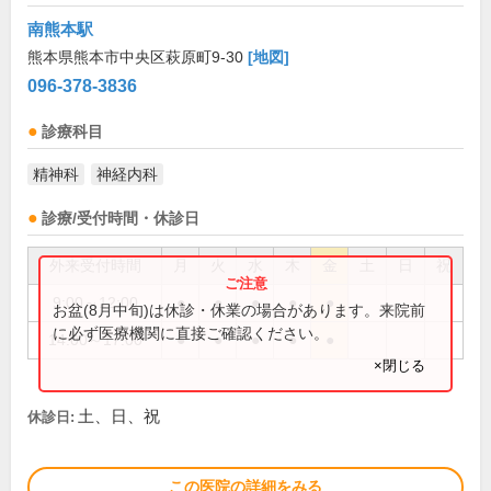
南熊本駅
熊本県熊本市中央区萩原町9-30
[地図]
096-378-3836
診療科目
精神科
神経内科
診療/受付時間・休診日
外来受付時間
月
火
水
木
金
土
日
祝
9:00～12:00
●
●
●
●
●
お盆(8月中旬)は休診・休業の場合があります。来院前
に必ず医療機関に直接ご確認ください。
14:00～17:00
●
●
●
●
●
×閉じる
土、日、祝
休診日:
この医院の詳細をみる