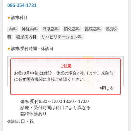
096-354-1731
診療科目
内科
神経内科
呼吸器科
消化器科
循環器科
整形外
科
糖尿病内科
リハビリテーション科
診療/受付時間・休診日
外来受付時間
月
火
水
木
金
土
日
祝
9:00～12:00
●
●
●
●
●
●
お盆(8月中旬)は休診・休業の場合があります。来院前
に必ず医療機関に直接ご確認ください。
14:00～17:00
●
●
●
●
●
●
×閉じる
受付8:30～12:00 13:30～17:00
備考:
診療・受付時間は科目により異なる
臨時休診あり
日・祝
休診日: