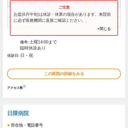
外来受付時間
月
火
水
木
金
土
日
祝
8:30～14:00
●
お盆(8月中旬)は休診・休業の場合があります。来院前
に必ず医療機関に直接ご確認ください。
8:30～18:00
●
●
●
●
●
×閉じる
土曜14:00まで
備考:
臨時休診あり
日・祝
休診日:
この医院の詳細をみる
※
アクセス数
日隈病院
所在地・電話番号