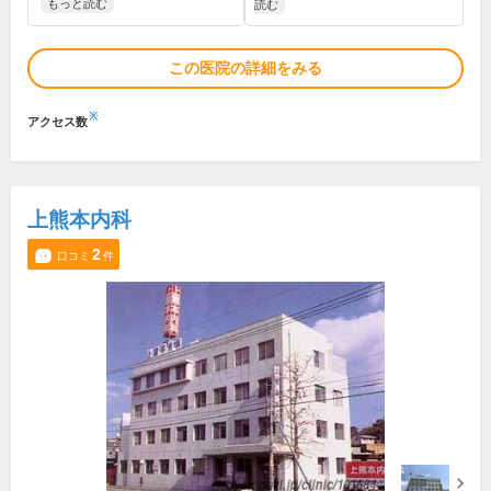
もっと読む
読む
この医院の詳細をみる
※
アクセス数
上熊本内科
2
口コミ
件