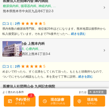
医療法人社団陣内会
陣内病院
糖尿病内科, 循環器内科, 神経内科, ...
熊本県熊本市中央区九品寺6丁目2-3
5
口コミ: 2件
県内有数の糖尿病専門医。 発症後25年ほどになります。熊本地震以後県外から
転入後受診しています。それまで7%後半だったヘ...
続きを読む
医療法人陽光会
上熊本内科
内科, 神経内科, 心療内科, ...
熊本県熊本市西区上熊本1丁目3-4
5
口コミ: 2件
めまいで行ったら、すぐ点滴をしてくれて治った。もともと頭痛持ちなので、
ついでにそちらの相談もしたら、本を見せて丁寧に説明...
続きを読む
医療法人社団岡山会
九州記念病院
整形外科, リウマチ科, 循環器科, ...
条件変更
2
熊本県熊本市中央区水前寺公園3-38
予約/受付
現在診療
現在地