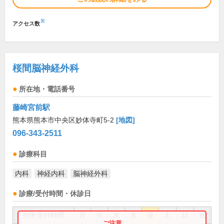
※
アクセス数
桜間脳神経外科
所在地・電話番号
藤崎宮前駅
熊本県熊本市中央区妙体寺町5-2
[地図]
096-343-2511
診療科目
内科
神経内科
脳神経外科
診療/受付時間・休診日
外来受付時間
月
火
水
木
金
土
日
祝