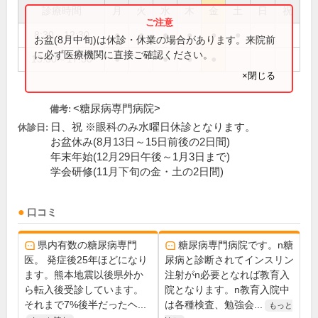
診療時間
月
火
水
木
金
土
日
祝
8:30～12:30
●
●
●
●
●
●
お盆(8月中旬)は休診・休業の場合があります。来院前
に必ず医療機関に直接ご確認ください。
13:30～17:30
●
●
●
●
×閉じる
<糖尿病専門病院>
備考:
日、祝 ※眼科のみ水曜日休診となります。
休診日:
お盆休み(8月13日～15日前後の2日間)
年末年始(12月29日午後～1月3日まで)
学会研修(11月下旬の金・土の2日間)
口コミ
県内有数の糖尿病専門
糖尿病専門病院です。n糖
医。 発症後25年ほどになり
尿病と診断されてインスリン
ます。熊本地震以後県外か
注射がn必要となれば教育入
ら転入後受診しています。
院となります。n教育入院中
それまで7%後半だったヘ...
は各種検査、勉強会...
もっと