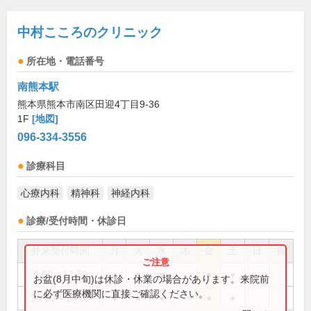
中村こころのクリニック
所在地・電話番号
南熊本駅
熊本県熊本市南区田迎4丁目9-36
1F
[地図]
096-334-3556
診療科目
心療内科
精神科
神経内科
診療/受付時間・休診日
外来受付時間
月
火
水
木
金
土
日
祝
9:00～12:30
●
●
●
●
●
お盆(8月中旬)は休診・休業の場合があります。来院前
に必ず医療機関に直接ご確認ください。
15:00～18:00
●
●
●
●
●