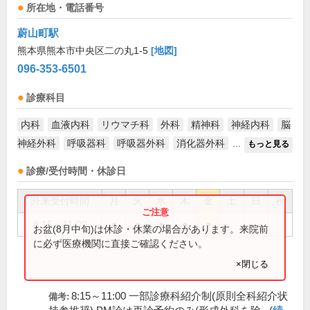
所在地・電話番号
蔚山町駅
熊本県熊本市中央区二の丸1-5
[地図]
096-353-6501
診療科目
内科
血液内科
リウマチ科
外科
精神科
神経内科
脳
神経外科
呼吸器科
呼吸器外科
消化器外科
...
もっと見る
診療/受付時間・休診日
外来受付時間
月
火
水
木
金
土
日
祝
8:15～11:00
●
●
●
●
●
お盆(8月中旬)は休診・休業の場合があります。来院前
に必ず医療機関に直接ご確認ください。
×閉じる
8:15～11:00 一部診療科紹介制(原則全科紹介状
備考: