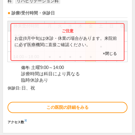
科
リハビリテーション科
診療/受付時間・休診日
外来受付時間
月
火
水
木
金
土
日
祝
9:00～13:00
●
●
●
●
●
お盆(8月中旬)は休診・休業の場合があります。来院前
に必ず医療機関に直接ご確認ください。
9:00～14:00
●
×閉じる
14:00～18:00
●
●
●
●
●
土曜9:00～14:00
備考:
診療時間は科目により異なる
臨時休診あり
日、祝
休診日:
この医院の詳細をみる
※
アクセス数