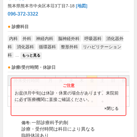
熊本県熊本市中央区本荘3丁目7-18
[地図]
096-372-3322
診療科目
内科
外科
神経内科
脳神経外科
呼吸器科
消化器外
科
消化器科
循環器科
整形外科
リハビリテーション
科
...
もっと見る
診療/受付時間・休診日
外来受付時間
月
火
水
木
金
土
日
祝
8:30～12:00
●
●
●
●
●
●
お盆(8月中旬)は休診・休業の場合があります。来院前
に必ず医療機関に直接ご確認ください。
13:00～17:30
●
●
●
●
●
●
×閉じる
一部診療科予約制
備考:
診療・受付時間は科目により異なる
臨時休診あり