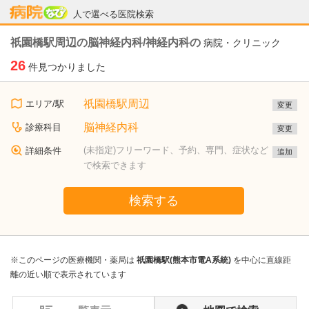
病院なび
人で選べる医院検索
祇園橋駅周辺の脳神経内科/神経内科の
病院・クリニック
26
件見つかりました
祇園橋駅周辺
エリア/駅
変更
脳神経内科
診療科目
変更
(未指定)フリーワード、予約、専門、症状など
詳細条件
追加
で検索できます
検索する
※このページの医療機関・薬局は
祇園橋駅(熊本市電A系統)
を中心に直線距
離の近い順で表示されています