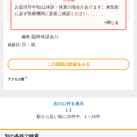
8:30～12:30
●
●
●
●
●
●
お盆(8月中旬)は休診・休業の場合があります。来院前
に必ず医療機関に直接ご確認ください。
14:00～18:00
●
●
●
●
●
●
×閉じる
臨時休診あり
備考:
日・祝
休診日:
この医院の詳細をみる
※
アクセス数
次の11件を表示
1
2
駅から近い順に
26
件中、
1～15件
別の条件で検索