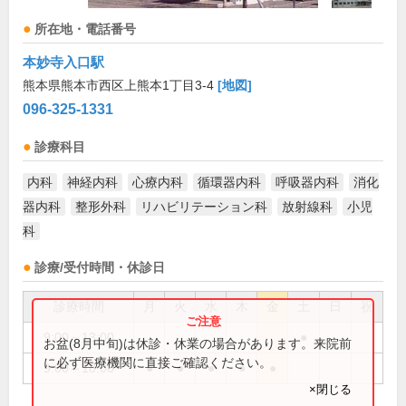
所在地・電話番号
本妙寺入口駅
熊本県熊本市西区上熊本1丁目3-4
[地図]
096-325-1331
診療科目
内科
神経内科
心療内科
循環器内科
呼吸器内科
消化
器内科
整形外科
リハビリテーション科
放射線科
小児
科
診療/受付時間・休診日
診療時間
月
火
水
木
金
土
日
祝
9:00～13:00
●
お盆(8月中旬)は休診・休業の場合があります。来院前
に必ず医療機関に直接ご確認ください。
9:00～18:00
●
●
●
●
●
×閉じる