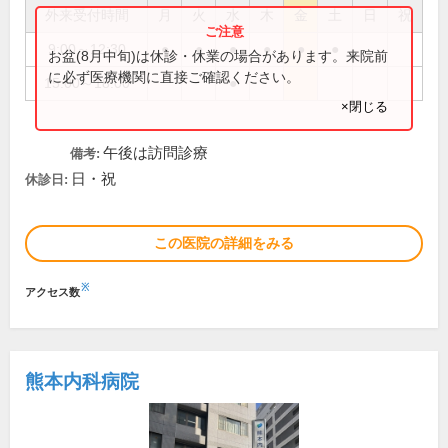
外来受付時間
月
火
水
木
金
土
日
祝
9:00～12:30
●
●
●
●
●
●
お盆(8月中旬)は休診・休業の場合があります。来院前
に必ず医療機関に直接ご確認ください。
15:00～18:00
●
×閉じる
午後は訪問診療
備考:
日・祝
休診日:
この医院の詳細をみる
※
アクセス数
熊本内科病院