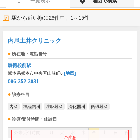
一覧表示
地図で検索
駅から近い順に
26
件中、
1～15件
内尾土井クリニック
所在地・電話番号
慶徳校前駅
熊本県熊本市中央区山崎町8
[地図]
096-352-3031
診療科目
内科
神経内科
呼吸器科
消化器科
循環器科
診療/受付時間・休診日
外来受付時間
月
火
水
木
金
土
日
祝