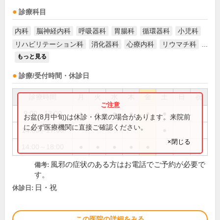
診療科目
内科
脳神経内科
呼吸器科
胃腸科
循環器科
小児科
リハビリテーション科
消化器科
心療内科
リウマチ科
...
もっと見る
診療/受付時間・休診日
診療時間
月
火
水
木
金
土
日
祝
9:00～13:00
●
●
●
●
●
●
お盆(8月中旬)は休診・休業の場合があります。来院前
に必ず医療機関に直接ご確認ください。
14:00～17:00
●
×閉じる
14:00～18:00
●
●
●
●
●
風邪の症状のある方はお電話でご予約が必要で
備考:
す。
日・祝
休診日:
この医院の詳細をみる