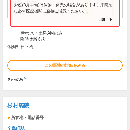
9:00～13:00
●
●
●
●
●
●
お盆(8月中旬)は休診・休業の場合があります。来院前
に必ず医療機関に直接ご確認ください。
14:00～18:00
●
●
●
●
×閉じる
水・土曜AMのみ
備考:
臨時休診あり
日・祝
休診日:
この医院の詳細をみる
※
アクセス数
杉村病院
所在地・電話番号
辛島町駅