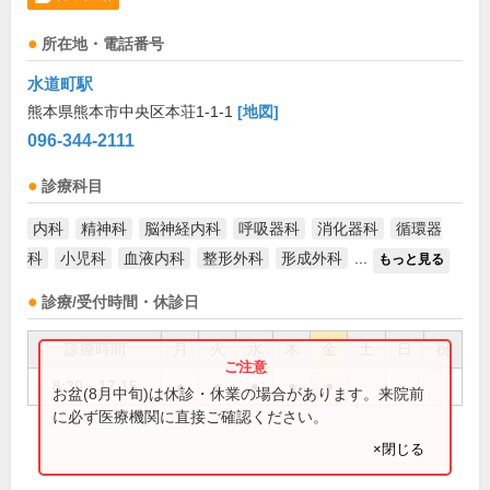
所在地・電話番号
水道町駅
熊本県熊本市中央区本荘1-1-1
[地図]
096-344-2111
診療科目
内科
精神科
脳神経内科
呼吸器科
消化器科
循環器
科
小児科
血液内科
整形外科
形成外科
...
もっと見る
診療/受付時間・休診日
診療時間
月
火
水
木
金
土
日
祝
8:30～17:15
●
●
●
●
●
お盆(8月中旬)は休診・休業の場合があります。来院前
に必ず医療機関に直接ご確認ください。
×閉じる