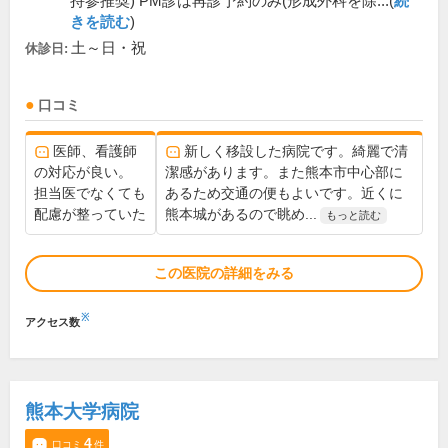
持参推奨) PM診は再診予約のみ(形成外科を除...(
続
きを読む
)
土～日・祝
休診日:
口コミ
医師、看護師
新しく移設した病院です。綺麗で清
の対応が良い。
潔感があります。また熊本市中心部に
担当医でなくても
あるため交通の便もよいです。近くに
配慮が整っていた
熊本城があるので眺め...
もっと読む
この医院の詳細をみる
※
アクセス数
熊本大学病院
4
口コミ
件