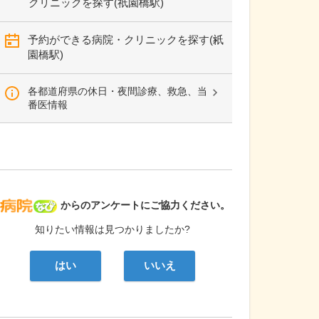
クリニックを探す(祇園橋駅)
予約ができる病院・クリニックを探す(祇
園橋駅)
各都道府県の休日・夜間診療、救急、当
番医情報
病院なび
からのアンケートにご協力ください。
知りたい情報は見つかりましたか?
はい
いいえ