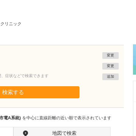
・クリニック
変更
変更
門、症状などで検索できます
追加
検索する
熊本県熊本市南区
たかしお内科ハートクリニック
市電A系統)
を中心に直線距離の近い順で表示されています
高潮 征爾
院長
取材記事
大学病院で要職を担ってきた先生が開業を決め
地図で検索