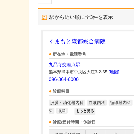
駅から近い順に全
3
件を表示
くまもと森都総合病院
所在地・電話番号
九品寺交差点駅
熊本県熊本市中央区大江3-2-65
[地図]
096-364-6000
診療科目
肝臓・消化器内科
血液内科
循環器内科
科
眼科
...
もっと見る
診療/受付時間・休診日