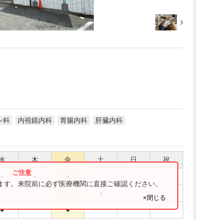
ン科
内視鏡内科
胃腸内科
肝臓内科
水
木
金
土
日
祝
●
●
●
ります。来院前に必ず医療機関に直接ご確認ください。
●
×閉じる
●
●