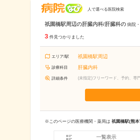
病院なび
人で選べる医院検索
祇園橋駅周辺の肝臓内科/肝臓科の
病院
3
件見つかりました
祇園橋駅周辺
エリア/駅
肝臓内科
診療科目
(未指定)フリーワード、予約、専
詳細条件
※このページの医療機関・薬局は
祇園橋駅(熊本
一覧表示