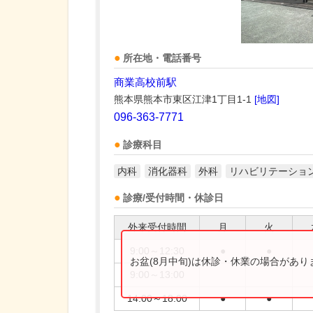
所在地・電話番号
商業高校前駅
熊本県熊本市東区江津1丁目1-1
[地図]
096-363-7771
診療科目
内科
消化器科
外科
リハビリテーショ
診療/受付時間・休診日
外来受付時間
月
火
9:00～12:30
●
●
お盆(8月中旬)は休診・休業の場合があ
9:00～13:00
14:00～18:00
●
●