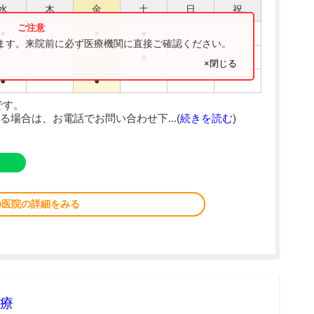
水
木
金
土
日
祝
●
●
●
ります。来院前に必ず医療機関に直接ご確認ください。
●
×閉じる
●
●
です。
場合は、お電話でお問い合わせ下...(
続きを読む
)
の医院の詳細をみる
療