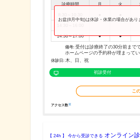
診療時間
月
火
8:30～10:30
●
●
お盆(8月中旬)は休診・休業の場合があ
14:30～16:00
14:30～17:00
●
●
受付は診療終了の30分前まで
備考:
ホームページの予約枠が埋まっている
木、日、祝
休診日:
初診受付
こ
※
アクセス数
オンライン診
【 24h 】 今から受診できる