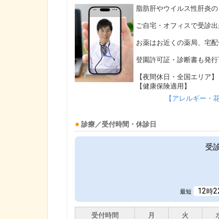
脂肪肝やウイルス性肝炎の
ご自宅・オフィスで受診出
お薬はお近くの薬局、宅配
登園許可証・診断書も発行
【夜間休日・全国エリア】
【健康保険適用】
【アレルギー・
診療／受付時間・休診日
受
12
2
時
最短
受付時間
月
火