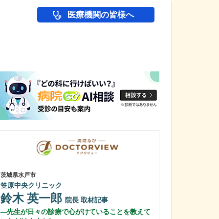
医療機関の皆様へ
医師(ドクター)の
茨城県水戸市
東京都江東区
笠原中央クリニック
亀戸駅前 胃と大
鈴木 英一郎
江東区院
院長
取材記事
田村 睦
先生が日々の診療で心がけていることを教えて
院