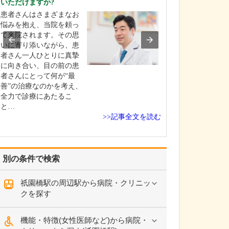
いただけますか?
内視鏡検査は、
患者さんはさまざまなお
ですね。
悩みを抱え、当院を頼っ
お忙しい方にも
て来院されます。その思
けていただける
いに寄り添いながら、患
朝の時間帯、土
者さん一人ひとりに真摯
曜日にも内視鏡
に向き合い、目の前の患
施しているほか
者さんにとって何が“最
腸の内視鏡検査
善”の治療なのかを考え、
施にも対応して
全力で診療にあたるこ
どの時間帯も、
と…
な消化器内視鏡
>>記事全文を読む
検…
別の条件で検索
祇園橋駅の周辺駅から病院・クリニッ
クを探す
機能・特徴(女性医師など)から病院・