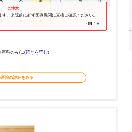
水
木
金
土
日
祝
●
●
●
ります。来院前に必ず医療機関に直接ご確認ください。
●
●
●
×閉じる
療科のみ(...(
続きを読む
)
の医院の詳細をみる