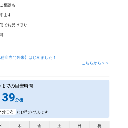
ご相談も
来ます
便でお受け取り
可
花粉症専門外来】はじめました！
こちらから＞＞
診までの目安時間
39
分後
2
分ごろ
にお呼びいたします
水
木
金
土
日
祝