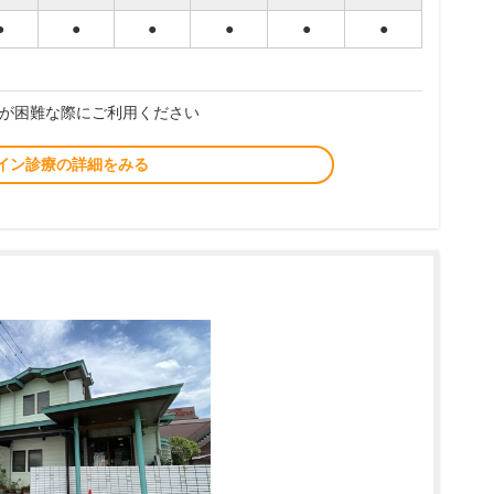
●
●
●
●
●
●
が困難な際にご利用ください
イン診療の詳細をみる