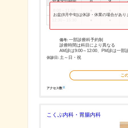
外来受付時間
月
火
8:00～11:00
●
●
お盆(8月中旬)は休診・休業の場合があ
12:30～15:30
●
●
一部診療科予約制
備考:
診療時間は科目により異なる
AM診は9:00～12:00、PM診は一部診
土～日・祝
休診日:
こ
※
アクセス数
こくぶ内科・胃腸内科