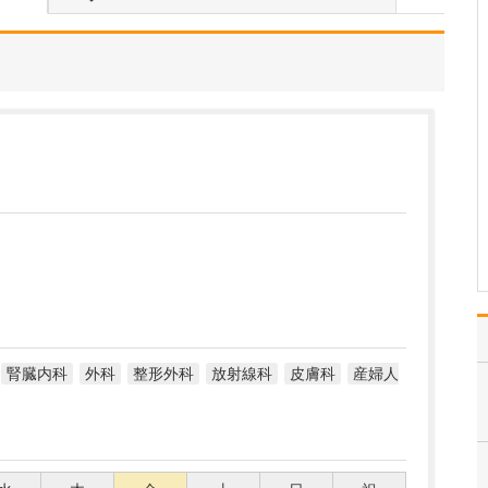
たのにはどのような理由があったのでしょうか?
心不全という病気は発症
すると治ることはなく、
患者さんは生涯付き合っ
ていかなくてはなりませ
ん。しかも、悪化と改善
を繰り返しながら病状は
だんだん悪くなっていき
ます。大学病院で後進の
育成に取り組みつつ、高
度…
>>記事全文を読む
腎臓内科
外科
整形外科
放射線科
皮膚科
産婦人