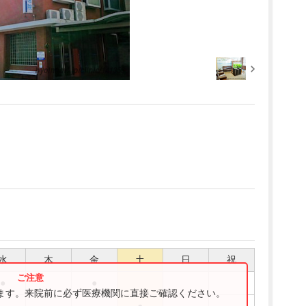
水
木
金
土
日
祝
●
●
ります。来院前に必ず医療機関に直接ご確認ください。