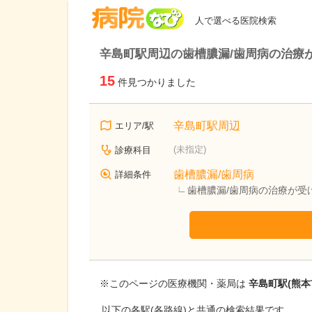
病院なび
人で選べる医院検索
辛島町駅周辺の歯槽膿漏/歯周病の治療
15
件見つかりました
辛島町駅周辺
エリア/駅
(未指定)
診療科目
歯槽膿漏/歯周病
詳細条件
歯槽膿漏/歯周病の治療が受
※このページの医療機関・薬局は
辛島町駅(熊本
以下の各駅(各路線)と共通の検索結果です