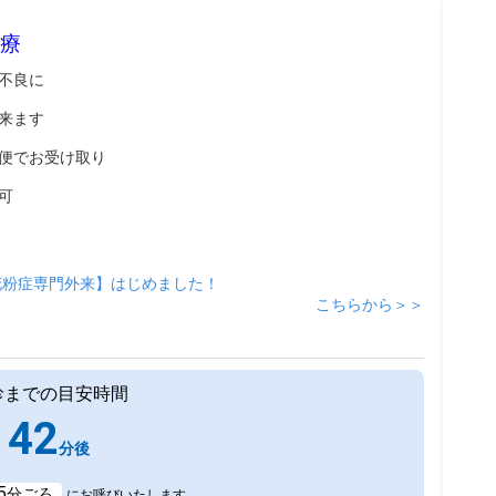
療
不良に
来ます
便でお受け取り
可
花粉症専門外来】はじめました！
こちらから＞＞
診までの目安時間
42
分後
5
分ごろ
にお呼びいたします