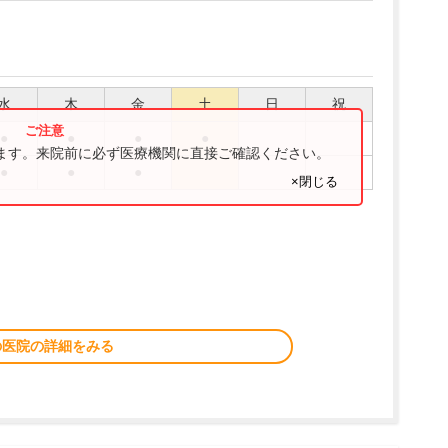
水
木
金
土
日
祝
●
●
●
●
ります。来院前に必ず医療機関に直接ご確認ください。
●
●
●
×閉じる
の医院の詳細をみる