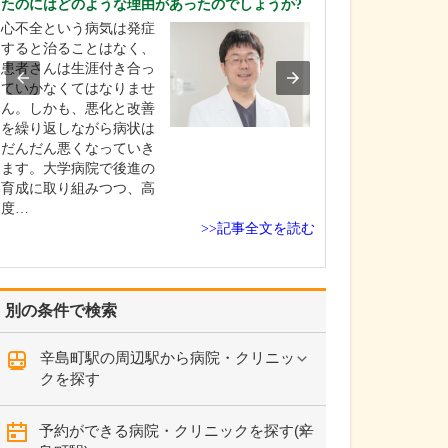
たのにはどのような理由があったのでしょうか?
ていますね。
心不全という病気は発症
はい。当院では「8
すると治ることはなく、
動」をさらに進め
患者さんは生涯付き合っ
歳までに26本残
ていかなくてはなりませ
いう意欲的な目
ん。しかも、悪化と改善
ています。その
を繰り返しながら病状は
めに「できるだ
だんだん悪くなっていき
らない・抜かな
ます。大学病院で後進の
や「虫歯や歯周
育成に取り組みつつ、高
防・定期メンテ
度…
>>記事全文を読む
別の条件で検索
辛島町駅の周辺駅から病院・クリニッ
クを探す
予約ができる病院・クリニックを探す(辛