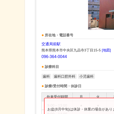
所在地・電話番号
交通局前駅
熊本県熊本市中央区九品寺3丁目15-5
[地図]
096-364-0044
診療科目
歯科
歯科口腔外科
小児歯科
診療/受付時間・休診日
外来受付時間
月
火
9:00～13:00
●
●
お盆(8月中旬)は休診・休業の場合があ