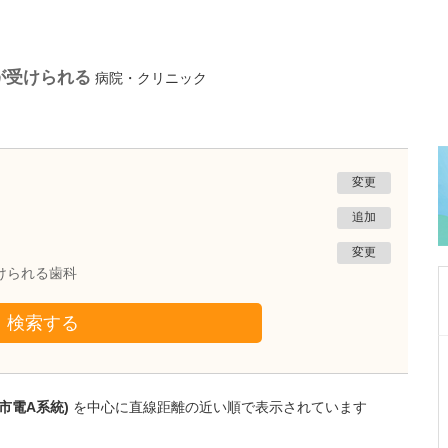
が受けられる
病院・クリニック
変更
追加
変更
けられる歯科
検索する
埼玉県さいたま市浦和区
あずさクリニック
根井 貴仁
市電A系統)
を中心に直線距離の近い順で表示されています
院長
取材記事
「トラベルクリニック」の診療内容について詳