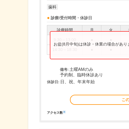
歯科
診療/受付時間・休診日
診療時間
月
火
9:30～13:00
●
●
お盆(8月中旬)は休診・休業の場合があ
14:30～18:30
●
●
土曜AMのみ
備考:
予約制、臨時休診あり
日、祝、年末年始
休診日:
こ
※
アクセス数