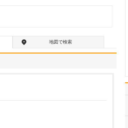
しく教えてください。
トラベルクリニックは、
出張や留学、旅行などで
海外に行かれる方が、渡
航中や帰国後も健康で安
全、快適に過ごせるよう
サポートするクリニック
地図で検索
です。当院では渡航前の
予防接種をはじめ、渡航
先や滞在期間、ご本人の
健…
>>記事全文を読む