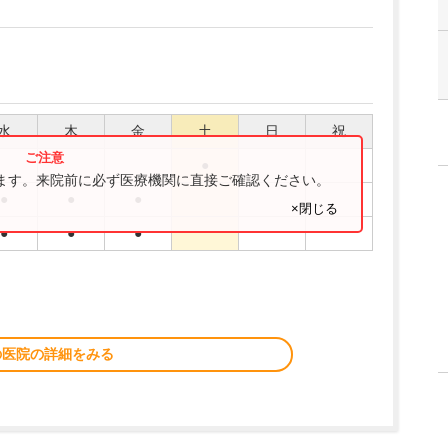
水
木
金
土
日
祝
●
ります。来院前に必ず医療機関に直接ご確認ください。
●
●
●
×閉じる
●
●
●
の医院の詳細をみる