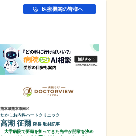
医療機関の皆様へ
医師(ドクター)の
熊本県熊本市南区
千葉県千葉市美浜区
たかしお内科ハートクリニック
海岸歯科室
高潮 征爾
森本 哲郎
院長
取材記事
大学病院で要職を担ってきた先生が開業を決め
貴院では「80