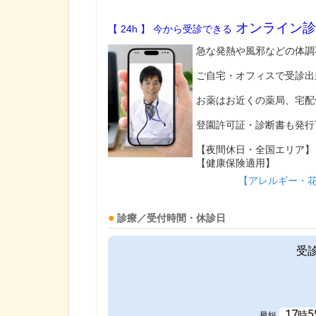
オンライン診
【 24h 】 今から受診できる
急な発熱や風邪などの体調
ご自宅・オフィスで受診出
お薬はお近くの薬局、宅配
登園許可証・診断書も発行
【夜間休日・全国エリア】
【健康保険適用】
【アレルギー・
診療／受付時間・休診日
受
17
5
時
最短