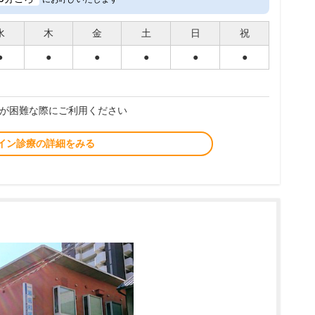
水
木
金
土
日
祝
●
●
●
●
●
●
が困難な際にご利用ください
イン診療の詳細をみる