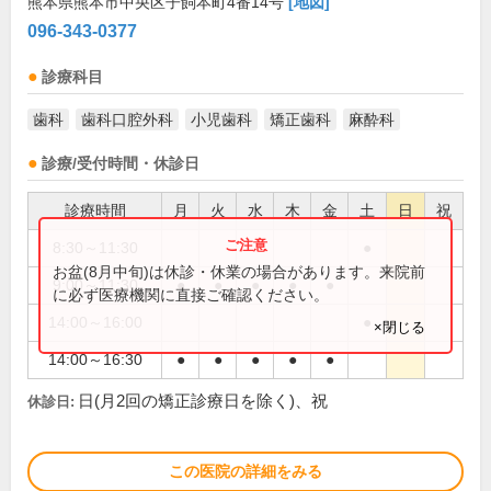
熊本県熊本市中央区子飼本町4番14号
[地図]
096-343-0377
診療科目
歯科
歯科口腔外科
小児歯科
矯正歯科
麻酔科
診療/受付時間・休診日
診療時間
月
火
水
木
金
土
日
祝
8:30～11:30
●
お盆(8月中旬)は休診・休業の場合があります。来院前
9:00～11:30
●
●
●
●
●
に必ず医療機関に直接ご確認ください。
14:00～16:00
●
×閉じる
14:00～16:30
●
●
●
●
●
日(月2回の矯正診療日を除く)、祝
休診日:
この医院の詳細をみる