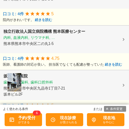
5
口コミ: 4件
院内がきれいです。
続きを読む
独立行政法人国立病院機構
熊本医療センター
内科, 血液内科, リウマチ科, ...
熊本県熊本市中央区二の丸1-5
4.75
口コミ: 4件
医師、看護師の対応が良い。 担当医でなくても配慮が整っていた
続きを読む
坂本歯科医院
歯科, 小児歯科, 歯科口腔外科
熊本県熊本市中央区九品寺1丁目7-21
坂本ビル2F
5
口コミ: 1件
条件変更
親切、丁寧、納得するまで対応いただきいつも利用してます。 無駄な治療もな
6
く安心です
予約/受付
続きを読む
現在診療
現在地