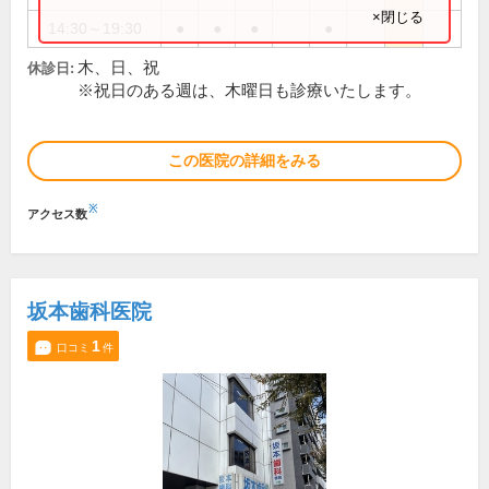
×閉じる
14:30～19:30
●
●
●
●
木、日、祝
休診日:
※祝日のある週は、木曜日も診療いたします。
この医院の詳細をみる
※
アクセス数
坂本歯科医院
1
口コミ
件