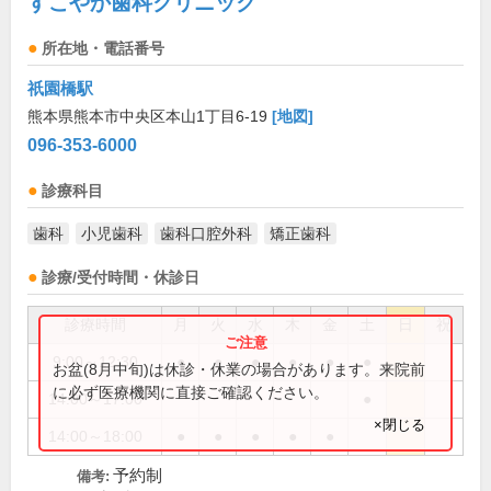
すこやか歯科クリニック
所在地・電話番号
祇園橋駅
熊本県熊本市中央区本山1丁目6-19
[地図]
096-353-6000
診療科目
歯科
小児歯科
歯科口腔外科
矯正歯科
診療/受付時間・休診日
診療時間
月
火
水
木
金
土
日
祝
9:00～12:30
●
●
●
●
●
●
お盆(8月中旬)は休診・休業の場合があります。来院前
に必ず医療機関に直接ご確認ください。
14:00～17:00
●
×閉じる
14:00～18:00
●
●
●
●
●
予約制
備考: