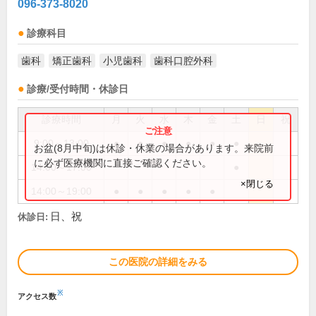
096-373-8020
診療科目
歯科
矯正歯科
小児歯科
歯科口腔外科
診療/受付時間・休診日
診療時間
月
火
水
木
金
土
日
祝
9:00～13:00
●
●
●
●
●
●
お盆(8月中旬)は休診・休業の場合があります。来院前
に必ず医療機関に直接ご確認ください。
14:00～17:00
●
×閉じる
14:00～19:00
●
●
●
●
●
日、祝
休診日:
この医院の詳細をみる
※
アクセス数