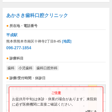
あかさき歯科口腔クリニック
所在地・電話番号
平成駅
熊本県熊本市南区十禅寺2丁目8-45
[地図]
096-277-1854
診療科目
歯科
小児歯科
歯科口腔外科
診療/受付時間・休診日
外来受付時間
月
火
水
木
金
土
日
祝
9:30～13:30
●
●
●
●
●
お盆(8月中旬)は休診・休業の場合があります。来院前
に必ず医療機関に直接ご確認ください。
14:30～17:30
●
×閉じる