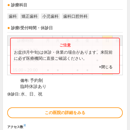
診療科目
歯科
矯正歯科
小児歯科
歯科口腔外科
診療/受付時間・休診日
診療時間
月
火
水
木
金
土
日
祝
10:00～13:30
●
●
●
●
●
お盆(8月中旬)は休診・休業の場合があります。来院前
に必ず医療機関に直接ご確認ください。
15:00～17:00
●
×閉じる
15:00～20:00
●
●
●
●
予約制
備考:
臨時休診あり
水、日、祝
休診日:
この医院の詳細をみる
※
アクセス数