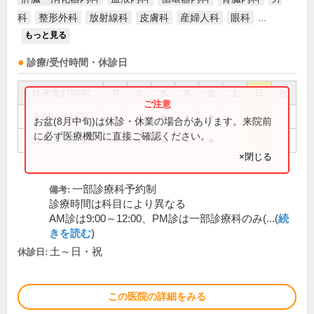
科
整形外科
放射線科
皮膚科
産婦人科
眼科
...
もっと見る
診療/受付時間・休診日
外来受付時間
月
火
水
木
金
土
日
祝
8:00～11:00
●
●
●
●
●
お盆(8月中旬)は休診・休業の場合があります。来院前
に必ず医療機関に直接ご確認ください。
12:30～15:30
●
●
●
●
●
×閉じる
一部診療科予約制
備考:
診療時間は科目により異なる
AM診は9:00～12:00、PM診は一部診療科のみ(...(
続
きを読む
)
土～日・祝
休診日:
この医院の詳細をみる