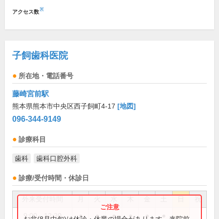
※
アクセス数
子飼歯科医院
所在地・電話番号
藤崎宮前駅
熊本県熊本市中央区西子飼町4-17
[地図]
096-344-9149
診療科目
歯科
歯科口腔外科
診療/受付時間・休診日
外来受付時間
月
火
水
木
金
土
日
祝
9:00～12:30
●
●
●
●
●
●
お盆(8月中旬)は休診・休業の場合があります。来院前