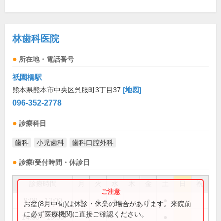
林歯科医院
所在地・電話番号
祇園橋駅
熊本県熊本市中央区呉服町3丁目37
[地図]
096-352-2778
診療科目
歯科
小児歯科
歯科口腔外科
診療/受付時間・休診日
診療時間
月
火
水
木
金
土
日
祝
9:00～13:00
●
●
●
●
●
お盆(8月中旬)は休診・休業の場合があります。来院前
に必ず医療機関に直接ご確認ください。
14:30～15:30
●