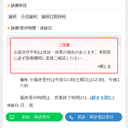
診療科目
歯科
小児歯科
歯科口腔外科
診療/受付時間・休診日
診療時間
月
火
水
木
金
土
日
祝
8:45～13:30
●
お盆(8月中旬)は休診・休業の場合があります。来院前
に必ず医療機関に直接ご確認ください。
9:00～12:30
●
●
●
●
●
×閉じる
14:00～18:30
●
●
●
●
●
※最終受付は午前11:30(土曜日は12:30)、午後1
備考:
7:30
最終受付時間は、営業終了時間の1...(
続きを読む
)
日、祝
休診日:
初診・再診受付
初診・再診電話受付