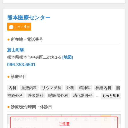
熊本医療センター
4
口コミ
件
所在地・電話番号
蔚山町駅
熊本県熊本市中央区二の丸1-5
[地図]
096-353-6501
診療科目
内科
血液内科
リウマチ科
外科
精神科
神経内科
脳
神経外科
呼吸器科
呼吸器外科
消化器外科
...
もっと見る
診療/受付時間・休診日
外来受付時間
月
火
水
木
金
土
日
祝