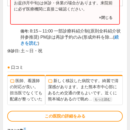
8:15～11:00
●
●
●
●
●
お盆(8月中旬)は休診・休業の場合があります。来院前
に必ず医療機関に直接ご確認ください。
×閉じる
8:15～11:00 一部診療科紹介制(原則全科紹介状
備考:
持参推奨) PM診は再診予約のみ(形成外科を除...(
続
きを読む
)
土～日・祝
休診日:
口コミ
医師、看護師
新しく移設した病院です。綺麗で清
の対応が良い。
潔感があります。また熊本市中心部に
担当医でなくても
あるため交通の便もよいです。近くに
配慮が整っていた
熊本城があるので眺め...
もっと読む
この医院の詳細をみる
※