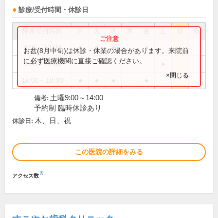
診療/受付時間・休診日
外来受付時間
月
火
水
木
金
土
日
祝
9:00～13:00
●
●
●
●
お盆(8月中旬)は休診・休業の場合があります。来院前
に必ず医療機関に直接ご確認ください。
9:00～14:00
●
×閉じる
14:00～18:00
●
●
●
●
土曜9:00～14:00
備考:
予約制 臨時休診あり
木、日、祝
休診日:
この医院の詳細をみる
※
アクセス数