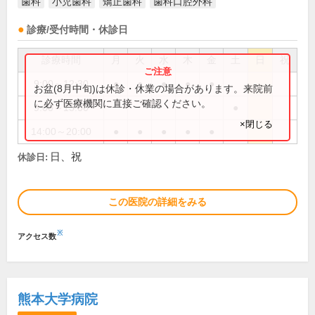
歯科
小児歯科
矯正歯科
歯科口腔外科
診療/受付時間・休診日
診療時間
月
火
水
木
金
土
日
祝
9:00～12:30
●
●
●
●
●
お盆(8月中旬)は休診・休業の場合があります。来院前
に必ず医療機関に直接ご確認ください。
9:00～13:00
●
×閉じる
14:00～20:00
●
●
●
●
●
日、祝
休診日:
この医院の詳細をみる
※
アクセス数
熊本大学病院