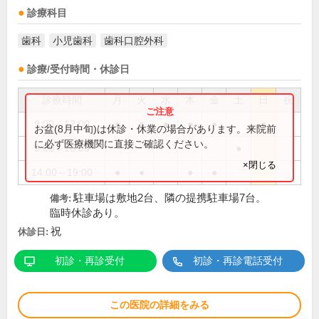
診療科目
歯科
小児歯科
歯科口腔外科
診療/受付時間・休診日
診療時間
月
火
水
木
金
土
日
祝
9:00～12:00
●
●
●
●
●
●
お盆(8月中旬)は休診・休業の場合があります。来院前
に必ず医療機関に直接ご確認ください。
9:00～16:00
●
×閉じる
14:00～19:00
●
●
●
●
駐車場は敷地2台、隣の提携駐車場7台。
備考:
臨時休診あり。
祝
休診日:
初診・再診受付
初診・再診電話受付
この医院の詳細をみる