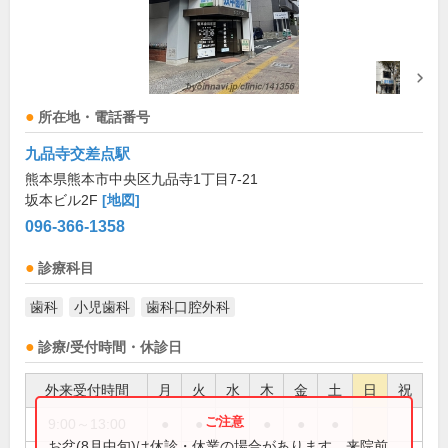
所在地・電話番号
九品寺交差点駅
熊本県熊本市中央区九品寺1丁目7-21
坂本ビル2F
[地図]
096-366-1358
診療科目
歯科
小児歯科
歯科口腔外科
診療/受付時間・休診日
外来受付時間
月
火
水
木
金
土
日
祝
9:00～13:00
●
●
●
●
●
●
お盆(8月中旬)は休診・休業の場合があります。来院前