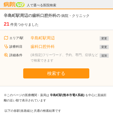
病院なび
人で選べる医院検索
辛島町駅周辺の歯科口腔外科の
病院・クリニック
21
件見つかりました
辛島町駅周辺
エリア/駅
変更
歯科口腔外科
診療科目
変更
(未指定)フリーワード、予約、専門、症状など
詳細条件
追加
で検索できます
検索する
※このページの医療機関・薬局は
辛島町駅(熊本市電A系統)
を中心に直線距
離の近い順で表示されています
以下の各駅(各路線)と共通の検索結果です