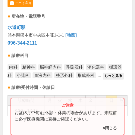
4
口コミ
件
所在地・電話番号
水道町駅
熊本県熊本市中央区本荘1-1-1
[地図]
096-344-2111
診療科目
内科
精神科
脳神経内科
呼吸器科
消化器科
循環器
科
小児科
血液内科
整形外科
形成外科
...
もっと見る
診療/受付時間・休診日
診療時間
月
火
水
木
金
土
日
祝
8:30～17:15
●
●
●
●
●
お盆(8月中旬)は休診・休業の場合があります。来院前
に必ず医療機関に直接ご確認ください。
×閉じる