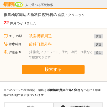
病院なび
人で選べる医院検索
祇園橋駅周辺の歯科口腔外科の
病院・クリニック
22
件見つかりました
祇園橋駅周辺
エリア/駅
変更
歯科口腔外科
診療科目
変更
(未指定)フリーワード、予約、専門、症状など
詳細条件
追加
で検索できます
検索する
※このページの医療機関・薬局は
祇園橋駅(熊本市電A系統)
を中心に直線距
離の近い順で表示されています