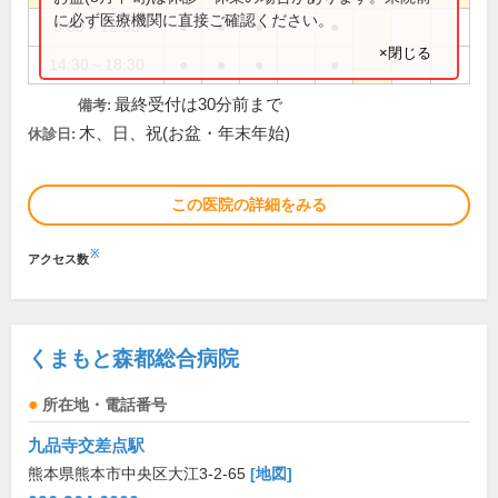
に必ず医療機関に直接ご確認ください。
9:00～12:30
●
●
●
●
×閉じる
14:30～18:30
●
●
●
●
最終受付は30分前まで
備考:
木、日、祝(お盆・年末年始)
休診日:
この医院の詳細をみる
※
アクセス数
くまもと森都総合病院
所在地・電話番号
九品寺交差点駅
熊本県熊本市中央区大江3-2-65
[地図]