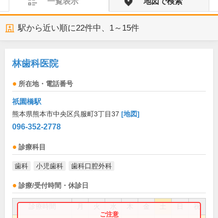
一覧表示
地図で検索
駅から近い順に
22
件中、
1～15件
林歯科医院
所在地・電話番号
祇園橋駅
熊本県熊本市中央区呉服町3丁目37
[地図]
096-352-2778
診療科目
歯科
小児歯科
歯科口腔外科
診療/受付時間・休診日
診療時間
月
火
水
木
金
土
日
祝