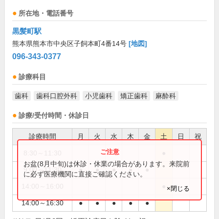
所在地・電話番号
黒髪町駅
熊本県熊本市中央区子飼本町4番14号
[地図]
096-343-0377
診療科目
歯科
歯科口腔外科
小児歯科
矯正歯科
麻酔科
診療/受付時間・休診日
診療時間
月
火
水
木
金
土
日
祝
8:30～11:30
●
お盆(8月中旬)は休診・休業の場合があります。来院前
9:00～11:30
●
●
●
●
●
に必ず医療機関に直接ご確認ください。
14:00～16:00
●
×閉じる
14:00～16:30
●
●
●
●
●