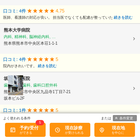
4.75
口コミ: 4件
医師、看護師の対応が良い。 担当医でなくても配慮が整っていた
続きを読む
熊本大学病院
内科, 精神科, 脳神経内科, ...
熊本県熊本市中央区本荘1-1-1
5
口コミ: 4件
院内がきれいです。
続きを読む
坂本歯科医院
歯科, 小児歯科, 歯科口腔外科
熊本県熊本市中央区九品寺1丁目7-21
坂本ビル2F
5
口コミ: 1件
親切、丁寧、納得するまで対応いただきいつも利用してます。 無駄な治療もな
条件変更
5
く安心です
続きを読む
予約/受付
現在診療
現在地
名和歯科医院