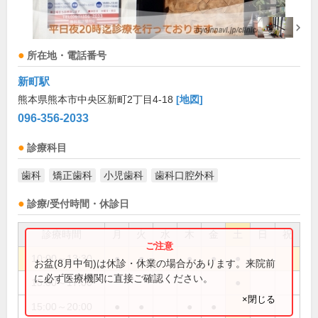
所在地・電話番号
新町駅
熊本県熊本市中央区新町2丁目4-18
[地図]
096-356-2033
診療科目
歯科
矯正歯科
小児歯科
歯科口腔外科
診療/受付時間・休診日
診療時間
月
火
水
木
金
土
日
祝
10:00～13:30
●
●
●
●
●
お盆(8月中旬)は休診・休業の場合があります。来院前
に必ず医療機関に直接ご確認ください。
15:00～17:00
●
×閉じる
15:00～20:00
●
●
●
●