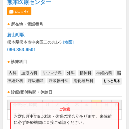
熊本医療センター
4
口コミ
件
所在地・電話番号
蔚山町駅
熊本県熊本市中央区二の丸1-5
[地図]
096-353-6501
診療科目
内科
血液内科
リウマチ科
外科
精神科
神経内科
脳
神経外科
呼吸器科
呼吸器外科
消化器外科
...
もっと見る
診療/受付時間・休診日
外来受付時間
月
火
水
木
金
土
日
祝
8:15～11:00
●
●
●
●
●
お盆(8月中旬)は休診・休業の場合があります。来院前
に必ず医療機関に直接ご確認ください。