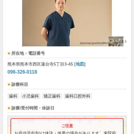
所在地・電話番号
熊本県熊本市西区蓮台寺5丁目3-45
[地図]
096-326-0118
診療科目
歯科
小児歯科
矯正歯科
歯科口腔外科
診療/受付時間・休診日
診療時間
月
火
水
木
金
土
日
祝
8:30～16:00
●
お盆(8月中旬)は休診・休業の場合があります。来院前