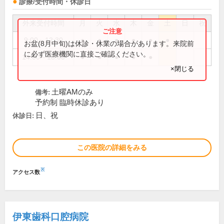
診療/受付時間・休診日
外来受付時間
月
火
水
木
金
土
日
祝
9:00～12:30
●
●
●
●
●
●
お盆(8月中旬)は休診・休業の場合があります。来院前
に必ず医療機関に直接ご確認ください。
14:00～18:00
●
●
●
●
●
×閉じる
土曜AMのみ
備考:
予約制 臨時休診あり
日、祝
休診日:
この医院の詳細をみる
※
アクセス数
伊東歯科口腔病院