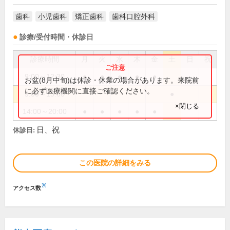
歯科
小児歯科
矯正歯科
歯科口腔外科
診療/受付時間・休診日
診療時間
月
火
水
木
金
土
日
祝
9:00～12:30
●
●
●
●
●
お盆(8月中旬)は休診・休業の場合があります。来院前
に必ず医療機関に直接ご確認ください。
9:00～13:00
●
×閉じる
14:00～20:00
●
●
●
●
●
日、祝
休診日:
この医院の詳細をみる
※
アクセス数