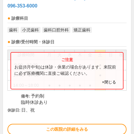
096-353-6000
診療科目
歯科
小児歯科
歯科口腔外科
矯正歯科
診療/受付時間・休診日
診療時間
月
火
水
木
金
土
日
祝
9:00～12:30
●
●
●
●
●
●
お盆(8月中旬)は休診・休業の場合があります。来院前
に必ず医療機関に直接ご確認ください。
14:00～17:00
●
×閉じる
14:00～18:00
●
●
●
●
●
予約制
備考:
臨時休診あり
日、祝
休診日:
この医院の詳細をみる