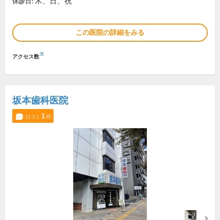
木、日、祝
休診日:
この医院の詳細をみる
※
アクセス数
坂本歯科医院
1
口コミ
件