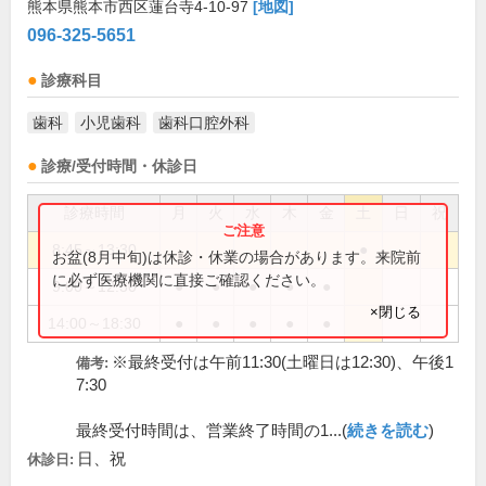
熊本県熊本市西区蓮台寺4-10-97
[地図]
096-325-5651
診療科目
歯科
小児歯科
歯科口腔外科
診療/受付時間・休診日
診療時間
月
火
水
木
金
土
日
祝
8:45～13:30
●
お盆(8月中旬)は休診・休業の場合があります。来院前
に必ず医療機関に直接ご確認ください。
9:00～12:30
●
●
●
●
●
×閉じる
14:00～18:30
●
●
●
●
●
※最終受付は午前11:30(土曜日は12:30)、午後1
備考:
7:30
最終受付時間は、営業終了時間の1...(
続きを読む
)
日、祝
休診日: