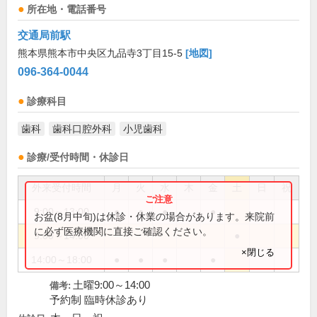
所在地・電話番号
交通局前駅
熊本県熊本市中央区九品寺3丁目15-5
[地図]
096-364-0044
診療科目
歯科
歯科口腔外科
小児歯科
診療/受付時間・休診日
外来受付時間
月
火
水
木
金
土
日
祝
9:00～13:00
●
●
●
●
お盆(8月中旬)は休診・休業の場合があります。来院前
に必ず医療機関に直接ご確認ください。
9:00～14:00
●
×閉じる
14:00～18:00
●
●
●
●
土曜9:00～14:00
備考:
予約制 臨時休診あり