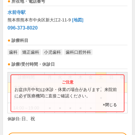
所在地・電話番号
水前寺駅
熊本県熊本市中央区新大江2-11-9
[地図]
096-373-8020
診療科目
歯科
矯正歯科
小児歯科
歯科口腔外科
診療/受付時間・休診日
診療時間
月
火
水
木
金
土
日
祝
9:00～13:00
●
●
●
●
●
●
お盆(8月中旬)は休診・休業の場合があります。来院前
に必ず医療機関に直接ご確認ください。
14:00～17:00
●
×閉じる
14:00～19:00
●
●
●
●
●
日、祝
休診日: