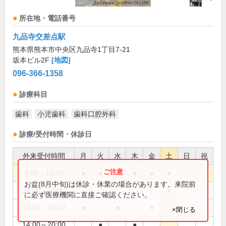
所在地・電話番号
九品寺交差点駅
熊本県熊本市中央区九品寺1丁目7-21
坂本ビル2F
[地図]
096-366-1358
診療科目
歯科
小児歯科
歯科口腔外科
診療/受付時間・休診日
外来受付時間
月
火
水
木
金
土
日
祝
9:00～13:00
●
●
●
●
●
●
お盆(8月中旬)は休診・休業の場合があります。来院前
14:00～16:00
●
に必ず医療機関に直接ご確認ください。
14:00～18:00
●
●
●
×閉じる
14:00～20:00
●
●