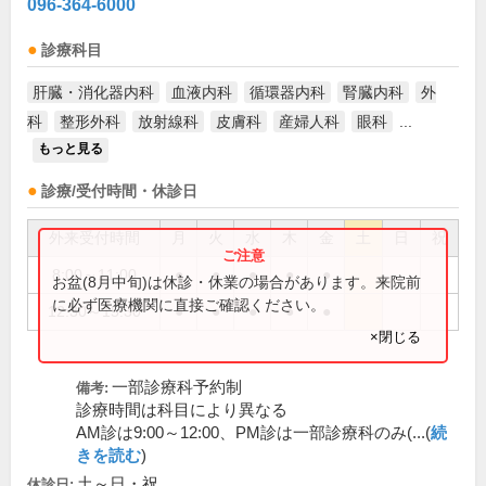
096-364-6000
診療科目
肝臓・消化器内科
血液内科
循環器内科
腎臓内科
外
科
整形外科
放射線科
皮膚科
産婦人科
眼科
...
もっと見る
診療/受付時間・休診日
外来受付時間
月
火
水
木
金
土
日
祝
8:00～11:00
●
●
●
●
●
お盆(8月中旬)は休診・休業の場合があります。来院前
に必ず医療機関に直接ご確認ください。
12:30～15:30
●
●
●
●
●
×閉じる
一部診療科予約制
備考:
診療時間は科目により異なる
AM診は9:00～12:00、PM診は一部診療科のみ(...(
続
きを読む
)
土～日・祝
休診日: