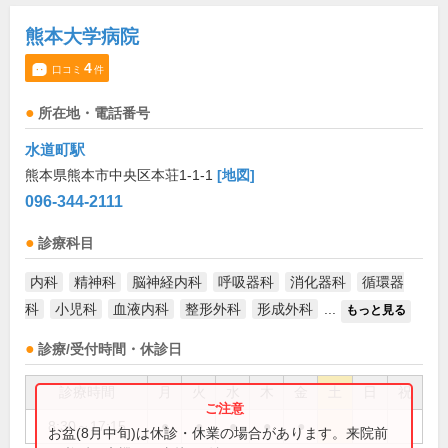
熊本大学病院
4
口コミ
件
所在地・電話番号
水道町駅
熊本県熊本市中央区本荘1-1-1
[地図]
096-344-2111
診療科目
内科
精神科
脳神経内科
呼吸器科
消化器科
循環器
科
小児科
血液内科
整形外科
形成外科
...
もっと見る
診療/受付時間・休診日
診療時間
月
火
水
木
金
土
日
祝
8:30～17:15
●
●
●
●
●
お盆(8月中旬)は休診・休業の場合があります。来院前