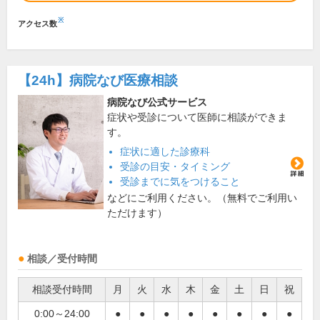
※
アクセス数
【24h】
病院なび医療相談
病院なび公式サービス
症状や受診について医師に相談ができま
す。
症状に適した診療科
受診の目安・タイミング
受診までに気をつけること
などにご利用ください。（無料でご利用い
ただけます）
相談／受付時間
相談受付時間
月
火
水
木
金
土
日
祝
0:00～24:00
●
●
●
●
●
●
●
●