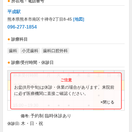
所在地・電話番号
平成駅
熊本県熊本市南区十禅寺2丁目8-45
[地図]
096-277-1854
診療科目
歯科
小児歯科
歯科口腔外科
診療/受付時間・休診日
外来受付時間
月
火
水
木
金
土
日
祝
9:30～13:30
●
●
●
●
●
お盆(8月中旬)は休診・休業の場合があります。来院前
に必ず医療機関に直接ご確認ください。
14:30～17:30
●
×閉じる
15:00～19:30
●
●
●
●
予約制 臨時休診あり
備考:
木・日・祝
休診日: