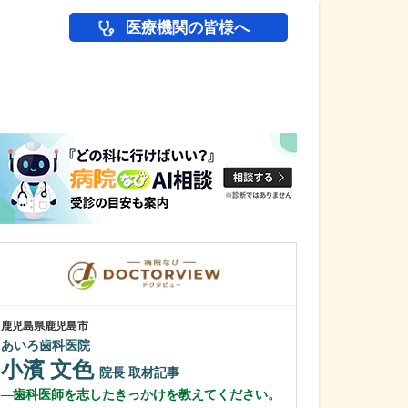
医療機関の皆様へ
医師(ドクター)の
鹿児島県鹿児島市
栃木県宇都宮市
あいろ歯科医院
渡辺歯科医院
小濱 文色
渡邊 武夫
院長
取材記事
歯科医師を志したきっかけを教えてください。
先生が日々の診