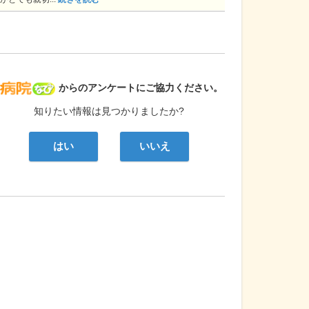
病院なび
からのアンケートにご協力ください。
知りたい情報は見つかりましたか?
はい
いいえ