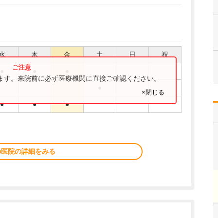
水
木
金
土
日
祝
●
●
●
ります。来院前に必ず医療機関に直接ご確認ください。
●
×閉じる
●
●
●
の医院の詳細をみる