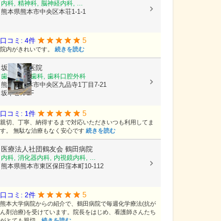
内科, 精神科, 脳神経内科, ...
熊本県熊本市中央区本荘1-1-1
5
口コミ: 4件
院内がきれいです。
続きを読む
坂本歯科医院
歯科, 小児歯科, 歯科口腔外科
熊本県熊本市中央区九品寺1丁目7-21
坂本ビル2F
5
口コミ: 1件
親切、丁寧、納得するまで対応いただきいつも利用してま
す。 無駄な治療もなく安心です
続きを読む
医療法人社団鶴友会
鶴田病院
内科, 消化器内科, 内視鏡内科, ...
熊本県熊本市東区保田窪本町10-112
5
口コミ: 2件
熊本大学病院からの紹介で、鶴田病院で毎週化学療法(抗が
ん剤治療)を受けています。院長をはじめ、看護師さんたち
がとても親切...
続きを読む