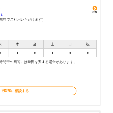
グ
こと
無料でご利用いただけます）
水
木
金
土
日
祝
●
●
●
●
●
●
夜時間帯の回答には時間を要する場合があります。
料で医師に相談する