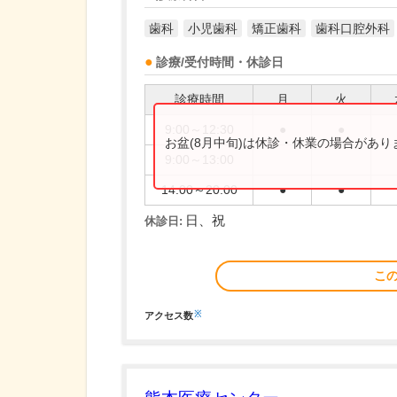
歯科
小児歯科
矯正歯科
歯科口腔外科
診療/受付時間・休診日
診療時間
月
火
9:00～12:30
●
●
お盆(8月中旬)は休診・休業の場合があ
9:00～13:00
14:00～20:00
●
●
日、祝
休診日:
こ
※
アクセス数