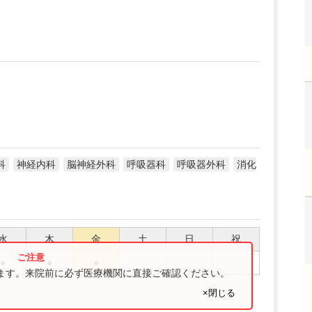
科
神経内科
脳神経外科
呼吸器科
呼吸器外科
消化
水
木
金
土
日
祝
●
●
●
ります。来院前に必ず医療機関に直接ご確認ください。
×閉じる