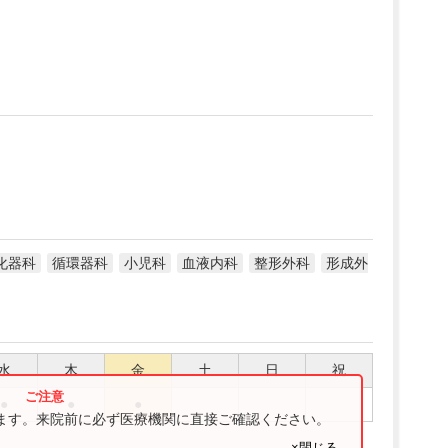
化器科
循環器科
小児科
血液内科
整形外科
形成外
水
木
金
土
日
祝
●
●
●
ります。来院前に必ず医療機関に直接ご確認ください。
×閉じる