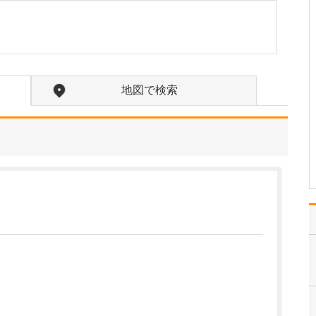
たのにはどのような理由があったのでしょうか?
心不全という病気は発症
すると治ることはなく、
患者さんは生涯付き合っ
ていかなくてはなりませ
ん。しかも、悪化と改善
地図で検索
を繰り返しながら病状は
だんだん悪くなっていき
ます。大学病院で後進の
育成に取り組みつつ、高
度…
>>記事全文を読む