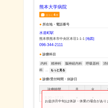
熊本大学病院
4
口コミ
件
所在地・電話番号
水道町駅
熊本県熊本市中央区本荘1-1-1
[地図]
096-344-2111
診療科目
内科
精神科
脳神経内科
呼吸器科
消
科
...
もっと見る
診療/受付時間・休診日
診療時間
月
火
8:30～17:15
●
●
お盆(8月中旬)は休診・休業の場合があ