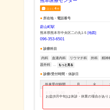
熊本医療センター
4
口コミ
件
所在地・電話番号
蔚山町駅
熊本県熊本市中央区二の丸1-5
[地図]
096-353-6501
診療科目
内科
血液内科
リウマチ科
外科
精神
器外科
...
もっと見る
診療/受付時間・休診日
外来受付時間
月
火
8:15～11:00
●
●
お盆(8月中旬)は休診・休業の場合があ