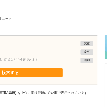
リニック
変更
変更
門、症状などで検索できます
追加
検索する
熊本県熊本市南区
たかしお内科ハートクリニック
市電A系統)
を中心に直線距離の近い順で表示されています
高潮 征爾
院長
取材記事
大学病院で要職を担ってきた先生が開業を決め