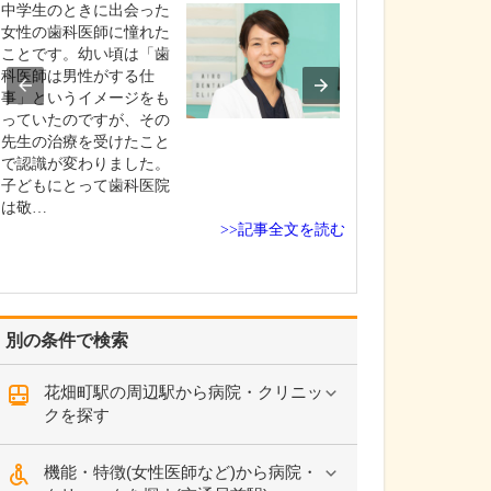
ください。
中学生のときに出会った
当院では、歯科
女性の歯科医師に憧れた
関してはオール
ことです。幼い頃は「歯
に対応していま
科医師は男性がする仕
のような治療を
事」というイメージをも
でも、常に「患
っていたのですが、その
立場に立つこと
先生の治療を受けたこと
にしています。
で認識が変わりました。
病院を受診した
子どもにとって歯科医院
うしてくれたら
は敬…
>>記事全文を読む
な…
別の条件で検索
花畑町駅の周辺駅から病院・クリニッ
クを探す
機能・特徴(女性医師など)から病院・