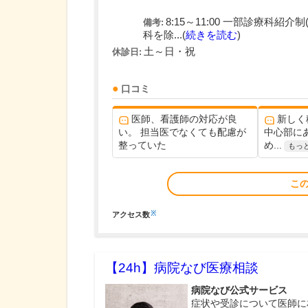
8:15～11:00 一部診療科
備考:
科を除...(
続きを読む
)
土～日・祝
休診日:
口コミ
医師、看護師の対応が良
新しく
い。 担当医でなくても配慮が
中心部に
整っていた
め...
もっ
こ
※
アクセス数
【24h】
病院なび医療相談
病院なび公式サービス
症状や受診について医師に