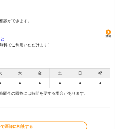
相談ができます。
グ
こと
無料でご利用いただけます）
水
木
金
土
日
祝
●
●
●
●
●
●
夜時間帯の回答には時間を要する場合があります。
料で医師に相談する