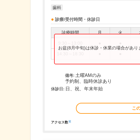
歯科
診療/受付時間・休診日
診療時間
月
火
9:30～13:00
●
●
お盆(8月中旬)は休診・休業の場合があ
14:30～18:30
●
●
土曜AMのみ
備考:
予約制、臨時休診あり
日、祝、年末年始
休診日:
こ
※
アクセス数