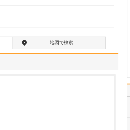
たのにはどのような理由があったのでしょうか?
心不全という病気は発症
すると治ることはなく、
患者さんは生涯付き合っ
ていかなくてはなりませ
ん。しかも、悪化と改善
を繰り返しながら病状は
地図で検索
だんだん悪くなっていき
ます。大学病院で後進の
育成に取り組みつつ、高
度…
>>記事全文を読む