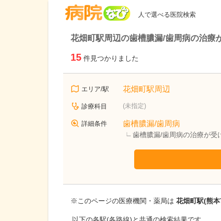
病院なび
人で選べる医院検索
花畑町駅周辺の歯槽膿漏/歯周病の治療
15
件見つかりました
花畑町駅周辺
エリア/駅
(未指定)
診療科目
歯槽膿漏/歯周病
詳細条件
歯槽膿漏/歯周病の治療が受
※このページの医療機関・薬局は
花畑町駅(熊本
以下の各駅(各路線)と共通の検索結果です