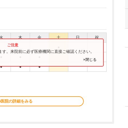
水
木
金
土
日
祝
●
ります。来院前に必ず医療機関に直接ご確認ください。
●
●
●
×閉じる
●
●
●
の医院の詳細をみる