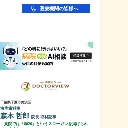
医療機関の皆様へ
医師(ドクター)の
千葉県千葉市美浜区
栃木県宇都宮市
海岸歯科室
渡辺歯科医院
森本 哲郎
渡邊 武夫
院長
取材記事
貴院では「8026」というスローガンを掲げられ
先生が日々の診