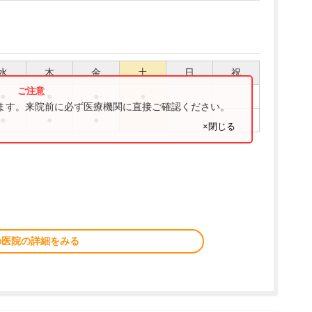
水
木
金
土
日
祝
●
●
●
●
ります。来院前に必ず医療機関に直接ご確認ください。
●
●
●
×閉じる
の医院の詳細をみる