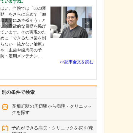
ていますね。
ください。
はい。当院では「8020運
当院では、歯科
動」をさらに進めて「80
関してはオール
歳までに26本残そう」と
に対応していま
いう意欲的な目標を掲げ
のような治療を
ています。その実現のた
でも、常に「患
めに「できるだけ歯を削
立場に立つこと
らない・抜かない治療」
にしています。
や「虫歯や歯周病の予
病院を受診した
防・定期メンテナン…
うしてくれたら
>>記事全文を読む
な…
別の条件で検索
花畑町駅の周辺駅から病院・クリニッ
クを探す
予約ができる病院・クリニックを探す(花