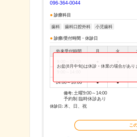
096-364-0044
診療科目
歯科
歯科口腔外科
小児歯科
診療/受付時間・休診日
外来受付時間
月
火
9:00～13:00
●
●
お盆(8月中旬)は休診・休業の場合があ
9:00～14:00
14:00～18:00
●
●
土曜9:00～14:00
備考:
予約制 臨時休診あり
木、日、祝
休診日:
こ