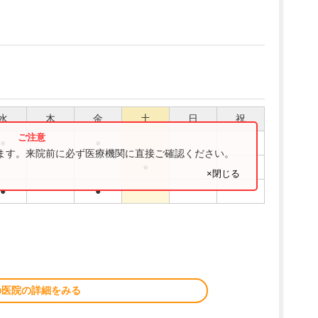
水
木
金
土
日
祝
●
●
ります。来院前に必ず医療機関に直接ご確認ください。
●
×閉じる
●
●
の医院の詳細をみる