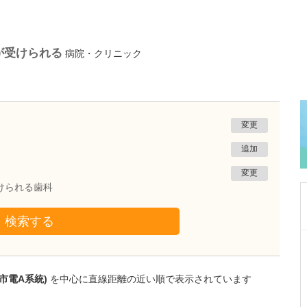
が受けられる
病院・クリニック
変更
追加
変更
けられる歯科
検索する
熊本県熊本市南区
たかしお内科ハートクリニック
高潮 征爾
市電A系統)
を中心に直線距離の近い順で表示されています
院長
取材記事
大学病院で要職を担ってきた先生が開業を決め