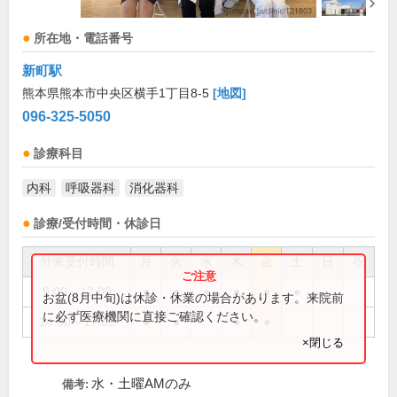
所在地・電話番号
新町駅
熊本県熊本市中央区横手1丁目8-5
[地図]
096-325-5050
診療科目
内科
呼吸器科
消化器科
診療/受付時間・休診日
外来受付時間
月
火
水
木
金
土
日
祝
9:00～12:00
●
●
●
●
●
●
お盆(8月中旬)は休診・休業の場合があります。来院前
に必ず医療機関に直接ご確認ください。
14:00～17:00
●
●
●
●
×閉じる
水・土曜AMのみ
備考: