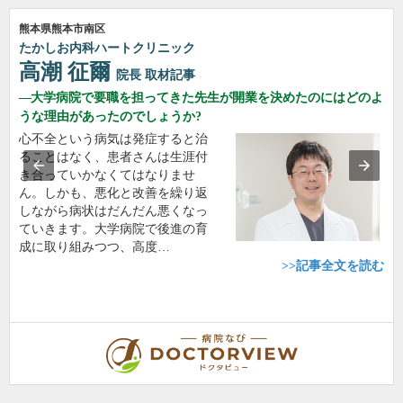
熊本県熊本市南区
たかしお内科ハートクリニック
高潮 征爾
院長
取材記事
大学病院で要職を担ってきた先生が開業を決めたのにはどのよ
うな理由があったのでしょうか?
心不全という病気は発症すると治
ることはなく、患者さんは生涯付
き合っていかなくてはなりませ
ん。しかも、悪化と改善を繰り返
しながら病状はだんだん悪くなっ
ていきます。大学病院で後進の育
成に取り組みつつ、高度…
>>記事全文を読む