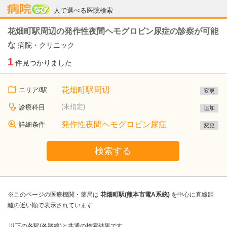
病院なび
人で選べる医院検索
花畑町駅周辺の発作性夜間ヘモグロビン尿症の診察が可能
な
病院・クリニック
1
件見つかりました
花畑町駅周辺
エリア/駅
変更
(未指定)
診療科目
追加
発作性夜間ヘモグロビン尿症
詳細条件
変更
検索する
※このページの医療機関・薬局は
花畑町駅(熊本市電A系統)
を中心に直線距
離の近い順で表示されています
以下の各駅(各路線)と共通の検索結果です