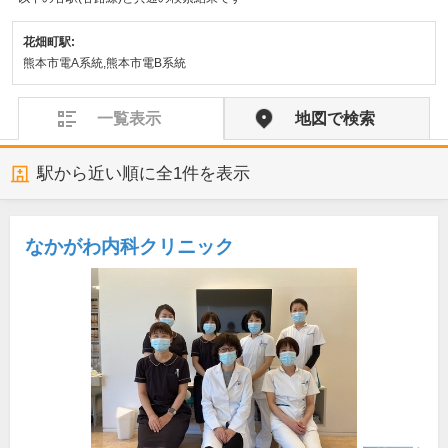
花畑町駅:
熊本市電A系統,熊本市電B系統
一覧表示
地図で検索
駅から近い順に全
1
件を表示
なかがわ内科クリニック