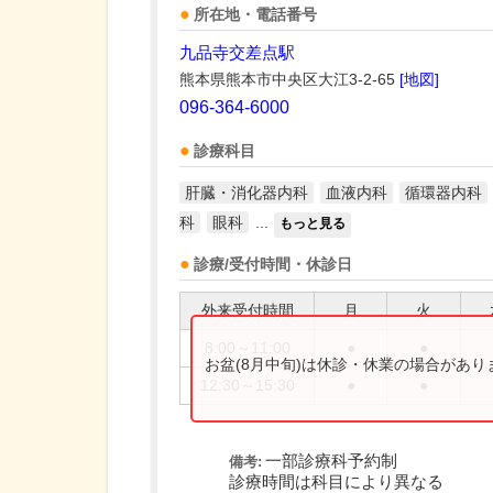
所在地・電話番号
九品寺交差点駅
熊本県熊本市中央区大江3-2-65
[地図]
096-364-6000
診療科目
肝臓・消化器内科
血液内科
循環器内科
科
眼科
...
もっと見る
診療/受付時間・休診日
外来受付時間
月
火
8:00～11:00
●
●
お盆(8月中旬)は休診・休業の場合があ
12:30～15:30
●
●
一部診療科予約制
備考:
診療時間は科目により異なる