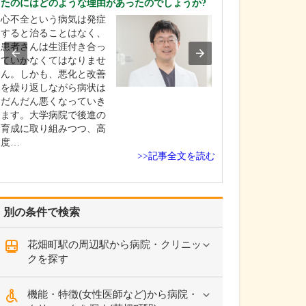
たのにはどのような理由があったのでしょうか?
れるのか教えて
心不全という病気は発症
当院では貧血や
すると治ることはなく、
腎機能、血糖値、H
患者さんは生涯付き合っ
などの血液検査
ていかなくてはなりませ
実施可能であり、
ん。しかも、悪化と改善
内に結果をお伝
を繰り返しながら病状は
体制を整えてい
だんだん悪くなっていき
染症に関しては
ます。大学病院で後進の
キットに加えて
育成に取り組みつつ、高
応じてマイコプ
度…
>>記事全文を読む
別の条件で検索
花畑町駅の周辺駅から病院・クリニッ
クを探す
機能・特徴(女性医師など)から病院・