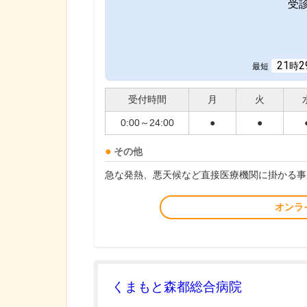
受
21
2
時
最短
受付時間
月
火
0:00～24:00
●
●
その他
急な発熱、悪天候など直接医療機関に掛かる事
オンラ
くまもと森都総合病院