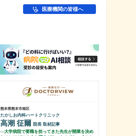
医療機関の皆様へ
医師(ドクター)の
熊本県熊本市南区
東京都大田区
たかしお内科ハートクリニック
平和島駅前クリ
高潮 征爾
新谷 直樹
院長
取材記事
大学病院で要職を担ってきた先生が開業を決め
内科、血液内科