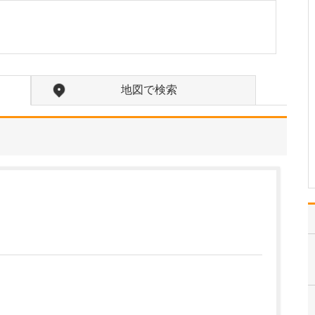
日々の診療で心がけていることはありますか?
患者さん一人ひとりの気
持ちに寄り添い、その方
に合った診療を行うこと
を大切にしています。 同
じ診断名であっても、病
地図で検索
気への不安や治療に対す
る考え方は人それぞれで
す。だからこそ、まずは
しっかりとお話を伺い、
…
>>記事全文を読む