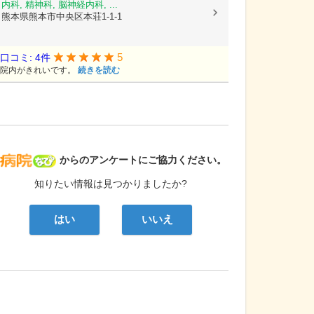
内科, 精神科, 脳神経内科, ...
熊本県熊本市中央区本荘1-1-1
5
口コミ: 4件
院内がきれいです。
続きを読む
病院なび
からのアンケートにご協力ください。
知りたい情報は見つかりましたか?
はい
いいえ