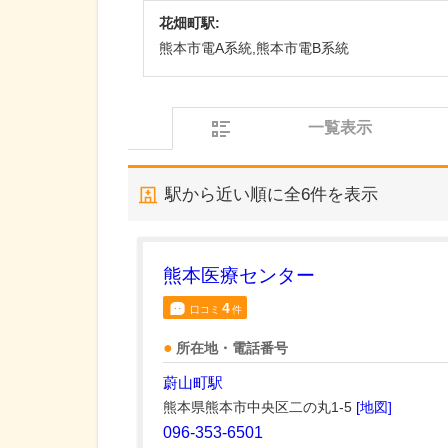
花畑町駅:
熊本市電A系統,熊本市電B系統
一覧表示
駅から近い順に全
6
件を表示
熊本医療センター
4
口コミ
件
所在地・電話番号
蔚山町駅
熊本県熊本市中央区二の丸1-5
[地図]
096-353-6501