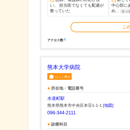
い。 担当医でなくても配慮が
中心部に
整っていた
め...
もっ
こ
※
アクセス数
熊本大学病院
4
口コミ
件
所在地・電話番号
水道町駅
熊本県熊本市中央区本荘1-1-1
[地図]
096-344-2111
診療科目