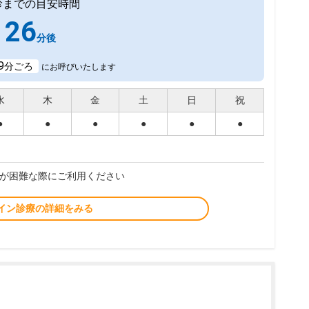
診までの目安時間
26
分後
9
分ごろ
にお呼びいたします
水
木
金
土
日
祝
●
●
●
●
●
●
が困難な際にご利用ください
イン診療の詳細をみる