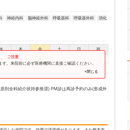
科
神経内科
脳神経外科
呼吸器科
呼吸器外科
消化
水
木
金
土
日
祝
●
●
●
ります。来院前に必ず医療機関に直接ご確認ください。
×閉じる
紹介制(原則全科紹介状持参推奨) PM診は再診予約のみ(形成外
移設した病院です。綺麗で清潔感があります。また熊本市