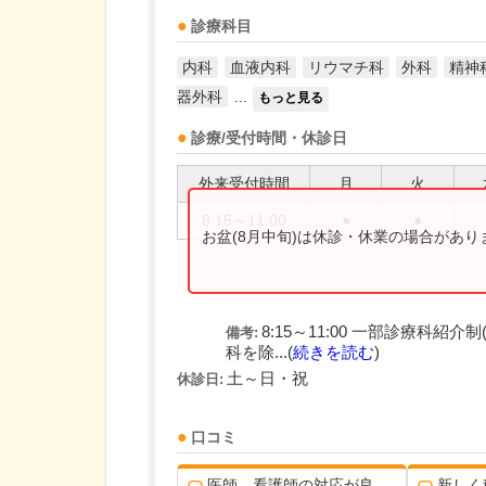
診療科目
内科
血液内科
リウマチ科
外科
精神
器外科
...
もっと見る
診療/受付時間・休診日
外来受付時間
月
火
8:15～11:00
●
●
お盆(8月中旬)は休診・休業の場合があ
8:15～11:00 一部診療科
備考:
科を除...(
続きを読む
)
土～日・祝
休診日:
口コミ
医師、看護師の対応が良
新しく