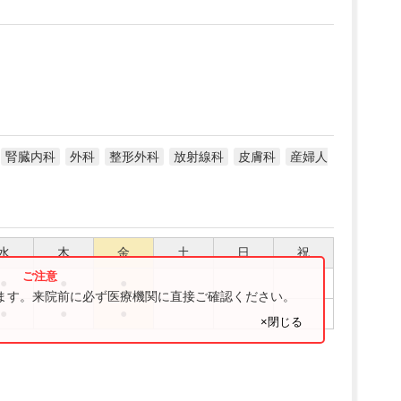
腎臓内科
外科
整形外科
放射線科
皮膚科
産婦人
水
木
金
土
日
祝
●
●
●
ります。来院前に必ず医療機関に直接ご確認ください。
●
●
●
×閉じる