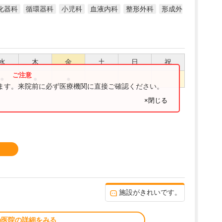
化器科
循環器科
小児科
血液内科
整形外科
形成外
水
木
金
土
日
祝
●
●
●
ります。来院前に必ず医療機関に直接ご確認ください。
×閉じる
施設がきれいです。
の医院の詳細をみる