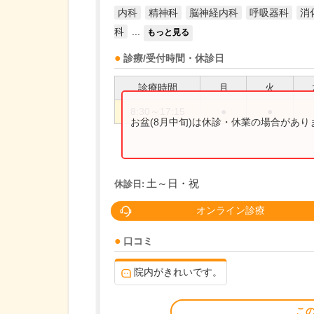
内科
精神科
脳神経内科
呼吸器科
消
科
...
もっと見る
診療/受付時間・休診日
診療時間
月
火
8:30～17:15
●
●
お盆(8月中旬)は休診・休業の場合があ
土～日・祝
休診日:
オンライン診療
口コミ
院内がきれいです。
こ