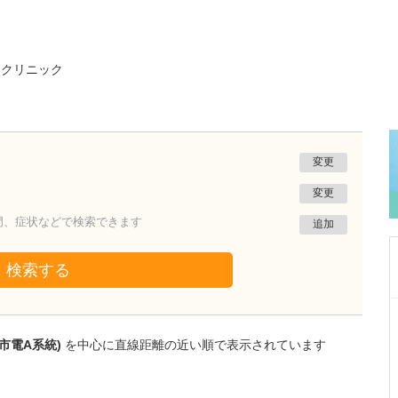
・クリニック
変更
変更
門、症状などで検索できます
追加
検索する
東京都小金井市
ゆうレディースクリニック東小金井
市電A系統)
を中心に直線距離の近い順で表示されています
三浦 裕美子(みうらゆみこ)
院
長
取材記事