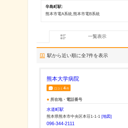
辛島町駅:
熊本市電A系統,熊本市電B系統
一覧表示
駅から近い順に全
7
件を表示
熊本大学病院
4
口コミ
件
所在地・電話番号
水道町駅
熊本県熊本市中央区本荘1-1-1
[地図]
096-344-2111