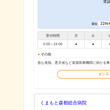
受
22
時
最短
受付時間
月
火
0:00～24:00
●
●
その他
急な発熱、悪天候など直接医療機関に掛かる事
オンラ
くまもと森都総合病院