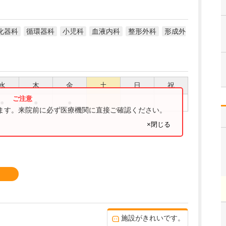
化器科
循環器科
小児科
血液内科
整形外科
形成外
水
木
金
土
日
祝
●
●
●
ります。来院前に必ず医療機関に直接ご確認ください。
×閉じる
施設がきれいです。