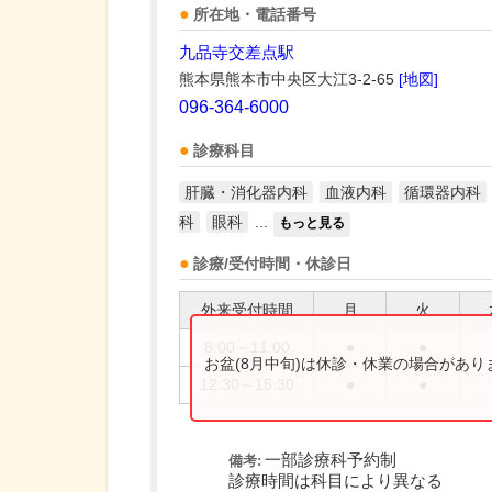
所在地・電話番号
九品寺交差点駅
熊本県熊本市中央区大江3-2-65
[地図]
096-364-6000
診療科目
肝臓・消化器内科
血液内科
循環器内科
科
眼科
...
もっと見る
診療/受付時間・休診日
外来受付時間
月
火
8:00～11:00
●
●
お盆(8月中旬)は休診・休業の場合があ
12:30～15:30
●
●
一部診療科予約制
備考:
診療時間は科目により異なる