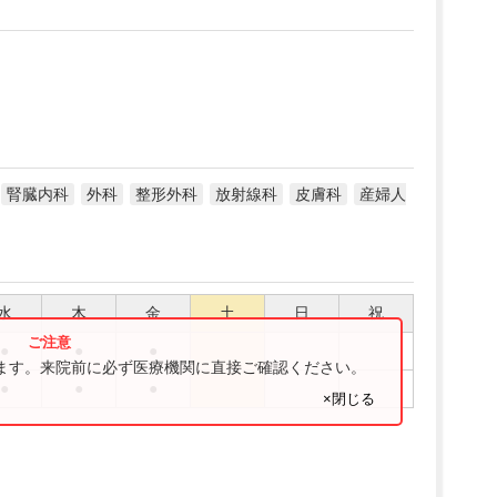
腎臓内科
外科
整形外科
放射線科
皮膚科
産婦人
水
木
金
土
日
祝
●
●
●
ります。来院前に必ず医療機関に直接ご確認ください。
●
●
●
×閉じる