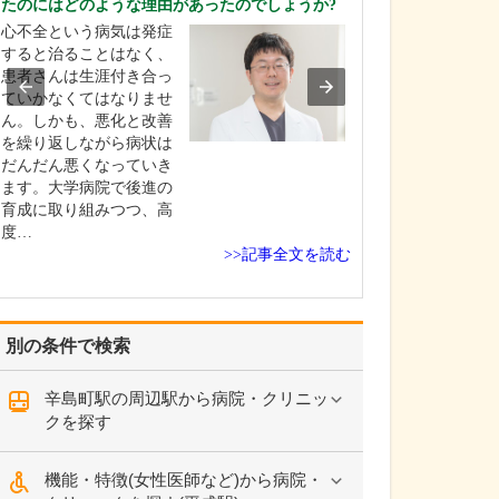
たのにはどのような理由があったのでしょうか?
す。
心不全という病気は発症
当院では、正確
すると治ることはなく、
のある医療情報
患者さんは生涯付き合っ
けるために「さ
ていかなくてはなりませ
わり健康大学」
ん。しかも、悪化と改善
ームページとYouT
を繰り返しながら病状は
ャンネルを開設
だんだん悪くなっていき
や治療について
ます。大学病院で後進の
スに基づいた解
育成に取り組みつつ、高
しています。患
度…
>>記事全文を読む
別の条件で検索
辛島町駅の周辺駅から病院・クリニッ
クを探す
機能・特徴(女性医師など)から病院・