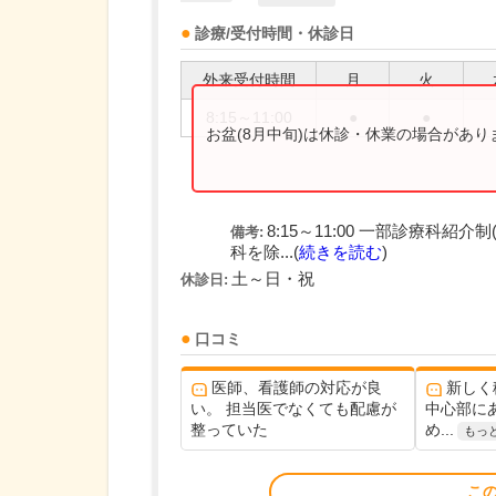
診療/受付時間・休診日
外来受付時間
月
火
8:15～11:00
●
●
お盆(8月中旬)は休診・休業の場合があ
8:15～11:00 一部診療科
備考:
科を除...(
続きを読む
)
土～日・祝
休診日:
口コミ
医師、看護師の対応が良
新しく
い。 担当医でなくても配慮が
中心部に
整っていた
め...
もっ
こ