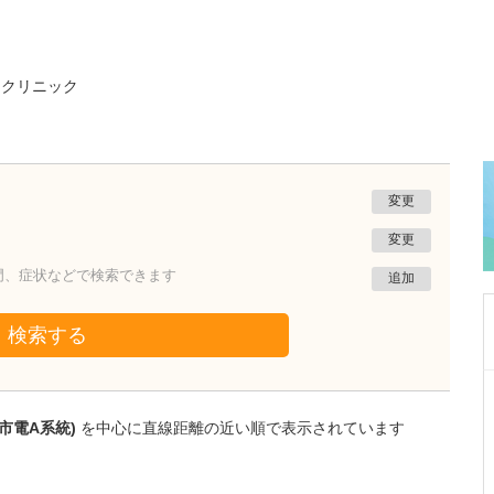
・クリニック
変更
変更
門、症状などで検索できます
追加
検索する
東京都豊島区
南大塚クリニック
市電A系統)
を中心に直線距離の近い順で表示されています
岡本 完
院長
取材記事
読者へのメッセージをお願いします。