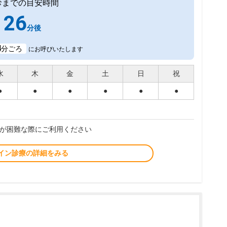
診までの目安時間
26
分後
4
分ごろ
にお呼びいたします
水
木
金
土
日
祝
●
●
●
●
●
●
が困難な際にご利用ください
イン診療の詳細をみる