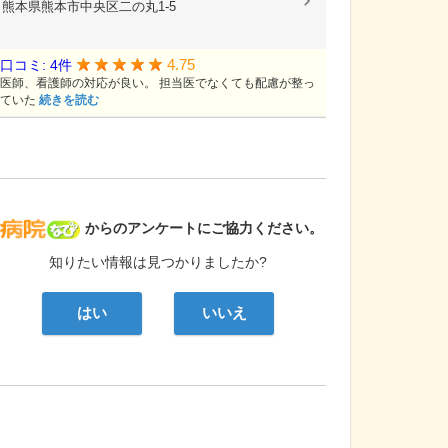
熊本県熊本市中央区二の丸1-5
4.75
口コミ: 4件
医師、看護師の対応が良い。 担当医でなくても配慮が整っ
ていた
続きを読む
病院なび
からのアンケートにご協力ください。
知りたい情報は見つかりましたか?
はい
いいえ