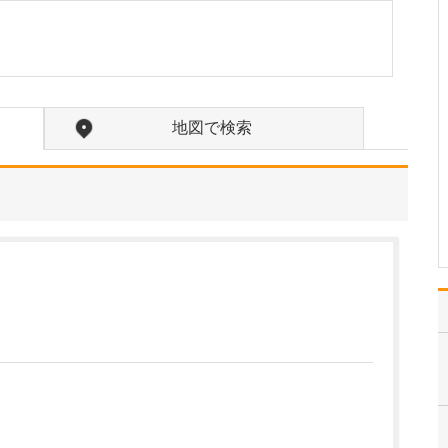
当院は、総合診療医と専
門医の二刀流として、地
域の皆さんの“医療の総合
窓口”となり、健康を支え
るパートナーでありたい
と考えています。どんな
地図で検索
小さなお悩みでも気軽に
相談できる場所と思って
いただけるよう、患者…
>>記事全文を読む