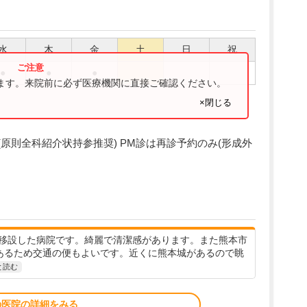
水
木
金
土
日
祝
●
●
●
ります。来院前に必ず医療機関に直接ご確認ください。
×閉じる
紹介制(原則全科紹介状持参推奨) PM診は再診予約のみ(形成外
移設した病院です。綺麗で清潔感があります。また熊本市
あるため交通の便もよいです。近くに熊本城があるので眺
と読む
の医院の詳細をみる