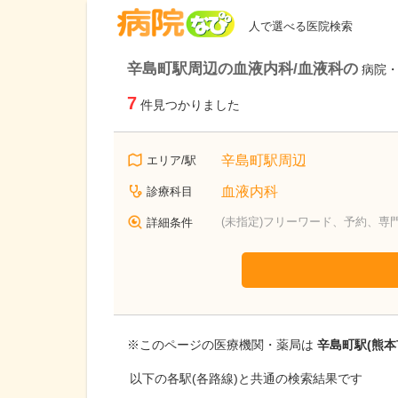
病院なび
人で選べる医院検索
辛島町駅周辺の血液内科/血液科の
病院
7
件見つかりました
辛島町駅周辺
エリア/駅
血液内科
診療科目
(未指定)フリーワード、予約、専
詳細条件
※このページの医療機関・薬局は
辛島町駅(熊本
以下の各駅(各路線)と共通の検索結果です