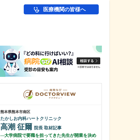
医療機関の皆様へ
医師(ドクター)の
熊本県熊本市南区
神奈川県相模原市中
たかしお内科ハートクリニック
さがみひまわり
高潮 征爾
秋山 暢
院長
取材記事
院
大学病院で要職を担ってきた先生が開業を決め
今後の展望と読