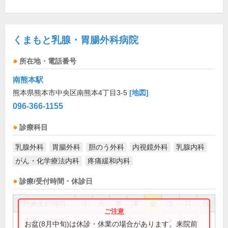
くまもと乳腺・胃腸外科病院
所在地・電話番号
南熊本駅
熊本県熊本市中央区南熊本4丁目3-5
[地図]
096-366-1155
診療科目
乳腺外科
胃腸外科
胆のう外科
内視鏡外科
乳腺内科
がん・化学療法内科
疼痛緩和内科
診療/受付時間・休診日
外来受付時間
月
火
水
木
金
土
日
祝
8:30～11:00
●
お盆(8月中旬)は休診・休業の場合があります。来院前