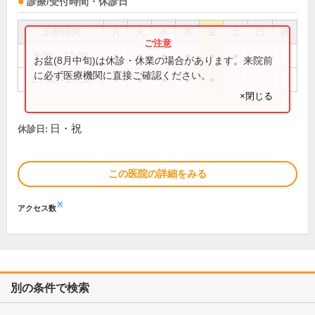
診療/受付時間・休診日
診療時間
月
火
水
木
金
土
日
祝
9:00～12:30
●
●
●
●
●
●
お盆(8月中旬)は休診・休業の場合があります。来院前
に必ず医療機関に直接ご確認ください。
13:30～17:30
●
●
●
●
●
×閉じる
日・祝
休診日:
この医院の詳細をみる
※
アクセス数
別の条件で検索