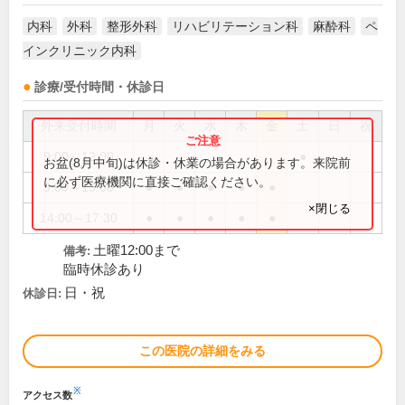
内科
外科
整形外科
リハビリテーション科
麻酔科
ペ
インクリニック内科
診療/受付時間・休診日
外来受付時間
月
火
水
木
金
土
日
祝
9:00～12:00
●
お盆(8月中旬)は休診・休業の場合があります。来院前
に必ず医療機関に直接ご確認ください。
9:00～13:00
●
●
●
●
●
×閉じる
14:00～17:30
●
●
●
●
●
土曜12:00まで
備考:
臨時休診あり
日・祝
休診日:
この医院の詳細をみる
※
アクセス数