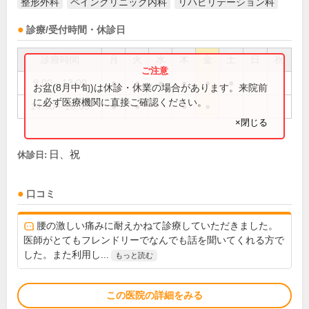
整形外科
ペインクリニック内科
リハビリテーション科
診療/受付時間・休診日
診療時間
月
火
水
木
金
土
日
祝
9:00～13:00
●
●
●
●
●
●
お盆(8月中旬)は休診・休業の場合があります。来院前
に必ず医療機関に直接ご確認ください。
14:00～18:00
●
●
●
●
×閉じる
日、祝
休診日:
口コミ
腰の激しい痛みに耐えかねて診療していただきました。
医師がとてもフレンドリーでなんでも話を聞いてくれる方で
した。また利用し...
もっと読む
この医院の詳細をみる