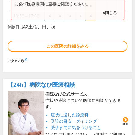
に必ず医療機関に直接ご確認ください。
8:30～11:30
●
●
●
●
●
×閉じる
13:30～17:00
●
●
●
●
●
第3土曜、日、祝
休診日:
この医院の詳細をみる
※
アクセス数
【24h】
病院なび医療相談
病院なび公式サービス
症状や受診について医師に相談ができま
す。
症状に適した診療科
受診の目安・タイミング
受診までに気をつけること
などにご利用ください。（無料でご利用い