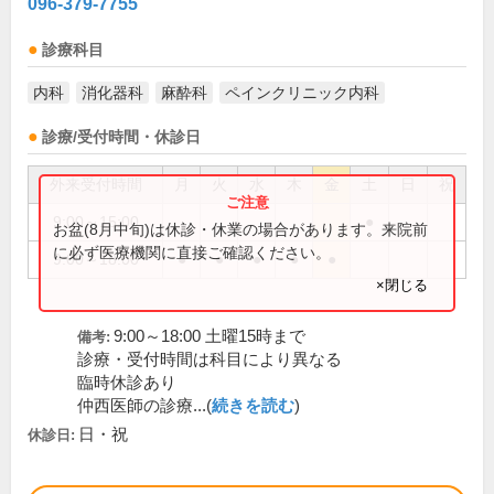
096-379-7755
診療科目
内科
消化器科
麻酔科
ペインクリニック内科
診療/受付時間・休診日
外来受付時間
月
火
水
木
金
土
日
祝
9:00～15:00
●
お盆(8月中旬)は休診・休業の場合があります。来院前
に必ず医療機関に直接ご確認ください。
9:00～18:00
●
●
●
●
●
×閉じる
9:00～18:00 土曜15時まで
備考:
診療・受付時間は科目により異なる
臨時休診あり
仲西医師の診療...(
続きを読む
)
日・祝
休診日: