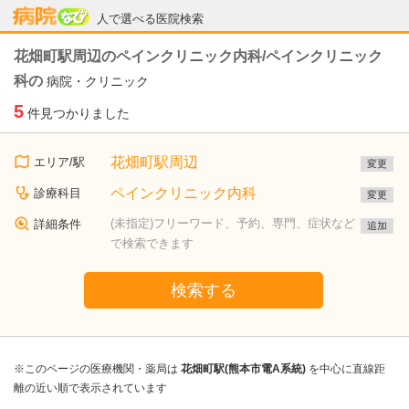
病院なび
人で選べる医院検索
花畑町駅周辺のペインクリニック内科/ペインクリニック
科の
病院・クリニック
5
件見つかりました
花畑町駅周辺
エリア/駅
変更
ペインクリニック内科
診療科目
変更
(未指定)フリーワード、予約、専門、症状など
詳細条件
追加
で検索できます
検索する
※このページの医療機関・薬局は
花畑町駅(熊本市電A系統)
を中心に直線距
離の近い順で表示されています