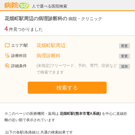
病院なび
人で選べる医院検索
花畑町駅周辺の病理診断科の
病院・クリニック
4
件見つかりました
花畑町駅周辺
エリア/駅
変更
病理診断科
診療科目
変更
(未指定)フリーワード、予約、専門、症状など
詳細条件
追加
で検索できます
検索する
※このページの医療機関・薬局は
花畑町駅(熊本市電A系統)
を中心に直線距
離の近い順で表示されています
以下の各駅(各路線)と共通の検索結果です