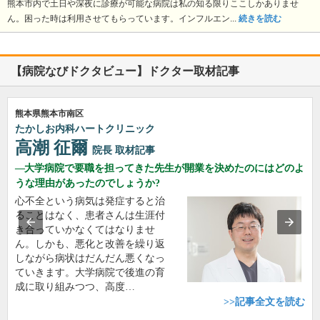
熊本市内で土日や深夜に診療が可能な病院は私の知る限りここしかありませ
ん。困った時は利用させてもらっています。インフルエン...
続きを読む
【病院なびドクタビュー】ドクター取材記事
熊本県熊本市南区
たかしお内科ハートクリニック
高潮 征爾
院長
取材記事
大学病院で要職を担ってきた先生が開業を決めたのにはどのよ
うな理由があったのでしょうか?
心不全という病気は発症すると治
ることはなく、患者さんは生涯付
き合っていかなくてはなりませ
ん。しかも、悪化と改善を繰り返
しながら病状はだんだん悪くなっ
ていきます。大学病院で後進の育
成に取り組みつつ、高度…
>>記事全文を読む