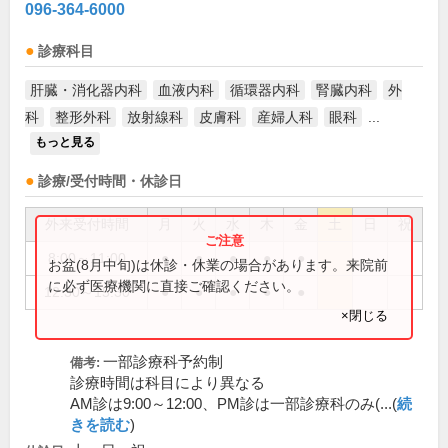
096-364-6000
診療科目
肝臓・消化器内科
血液内科
循環器内科
腎臓内科
外
科
整形外科
放射線科
皮膚科
産婦人科
眼科
...
もっと見る
診療/受付時間・休診日
外来受付時間
月
火
水
木
金
土
日
祝
8:00～11:00
●
●
●
●
●
お盆(8月中旬)は休診・休業の場合があります。来院前
に必ず医療機関に直接ご確認ください。
12:30～15:30
●
●
●
●
●
×閉じる
一部診療科予約制
備考:
診療時間は科目により異なる
AM診は9:00～12:00、PM診は一部診療科のみ(...(
続
きを読む
)