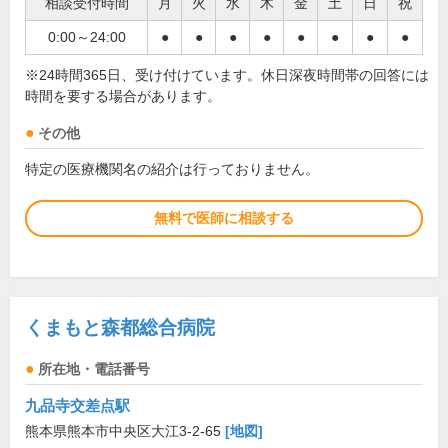
相談受付時間
月
火
水
木
金
土
日
祝
0:00～24:00
●
●
●
●
●
●
●
●
※24時間365日、受け付けています。休日深夜時間帯の回答には
時間を要する場合があります。
その他
特定の医療機関名の紹介は行っておりません。
無料で医師に相談する
くまもと森都総合病院
所在地・電話番号
九品寺交差点駅
熊本県熊本市中央区大江3-2-65
[地図]