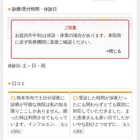
診療/受付時間・休診日
診療時間
月
火
水
木
金
土
日
祝
9:00～17:00
●
●
●
●
●
お盆(8月中旬)は休診・休業の場合があります。来院前
に必ず医療機関に直接ご確認ください。
×閉じる
土～日・祝
休診日:
口コミ
熊本市内で土日や深夜に
受診した時間が深夜だっ
診療が可能な病院は私の知る
たにも関わらずとても親切に
限りここしかありません。困
対応していただきました。ま
った時は利用させてもらって
た患者さんも多い日でしたが
います。インフルエン...
いやな顔ひとつせずに...
もっ
もっ
と読む
と読む