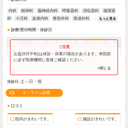
内科
精神科
脳神経内科
呼吸器科
消化器科
循環器
科
小児科
血液内科
整形外科
形成外科
...
もっと見る
診療/受付時間・休診日
診療時間
月
火
水
木
金
土
日
祝
8:30～17:15
●
●
●
●
●
お盆(8月中旬)は休診・休業の場合があります。来院前
に必ず医療機関に直接ご確認ください。
×閉じる
土～日・祝
休診日:
オンライン診療
口コミ
院内がきれいです。
施設がきれいです。