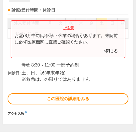
診療/受付時間・休診日
外来受付時間
月
火
水
木
金
土
日
祝
8:30～11:00
●
●
●
●
●
お盆(8月中旬)は休診・休業の場合があります。来院前
に必ず医療機関に直接ご確認ください。
×閉じる
8:30～11:00 一部予約制
備考:
土、日、祝(年末年始)
休診日:
※救急はこの限りではありません
この医院の詳細をみる
※
アクセス数