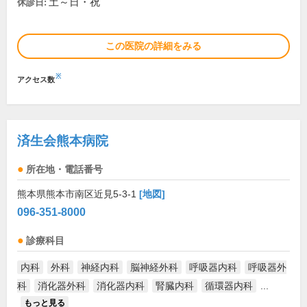
土～日・祝
休診日:
この医院の詳細をみる
※
アクセス数
済生会熊本病院
所在地・電話番号
熊本県熊本市南区近見5-3-1
[地図]
096-351-8000
診療科目
内科
外科
神経内科
脳神経外科
呼吸器内科
呼吸器外
科
消化器外科
消化器内科
腎臓内科
循環器内科
...
もっと見る