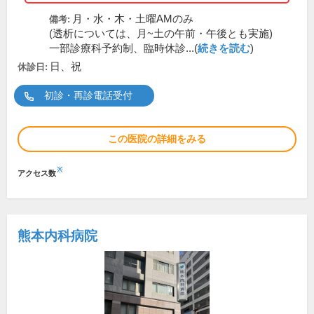
月・水・木・土曜AMのみ
備考:
(透析については、月~土の午前・午後とも実施)
一部診療科予約制、臨時休診...(
続きを読む
)
日、祝
休診日:
初診・再診電話受付
この医院の詳細をみる
※
アクセス数
熊本内科病院