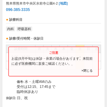
熊本県熊本市中央区水前寺公園4-2
[地図]
096-385-3335
診療科目
内科
呼吸器科
診療/受付時間・休診日
診療時間
月
火
水
木
金
土
日
祝
9:00～12:30
●
●
●
●
●
●
お盆(8月中旬)は休診・休業の場合があります。来院前
に必ず医療機関に直接ご確認ください。
16:30～18:00
●
●
●
●
×閉じる
水・土曜AMのみ
備考:
受付は12:15、17:45まで
臨時休診あり
日、祝
休診日: