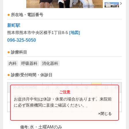
所在地・電話番号
新町駅
熊本県熊本市中央区横手1丁目8-5
[地図]
096-325-5050
診療科目
内科
呼吸器科
消化器科
診療/受付時間・休診日
外来受付時間
月
火
水
木
金
土
日
祝
9:00～12:00
●
●
●
●
●
●
お盆(8月中旬)は休診・休業の場合があります。来院前
に必ず医療機関に直接ご確認ください。
14:00～17:00
●
●
●
●
×閉じる
水・土曜AMのみ
備考: