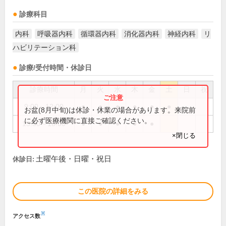
診療科目
内科
呼吸器内科
循環器内科
消化器内科
神経内科
リ
ハビリテーション科
診療/受付時間・休診日
診療時間
月
火
水
木
金
土
日
祝
9:00～12:00
●
●
●
●
●
●
お盆(8月中旬)は休診・休業の場合があります。来院前
に必ず医療機関に直接ご確認ください。
13:30～18:00
●
●
●
●
●
×閉じる
土曜午後・日曜・祝日
休診日:
この医院の詳細をみる
※
アクセス数