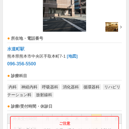
所在地・電話番号
水道町駅
熊本県熊本市中央区手取本町7-1
[地図]
096-356-5500
診療科目
内科
神経内科
呼吸器科
消化器科
循環器科
リハビリ
テーション科
放射線科
診療/受付時間・休診日
外来受付時間
月
火
水
木
金
土
日
祝
8:30～14:00
●