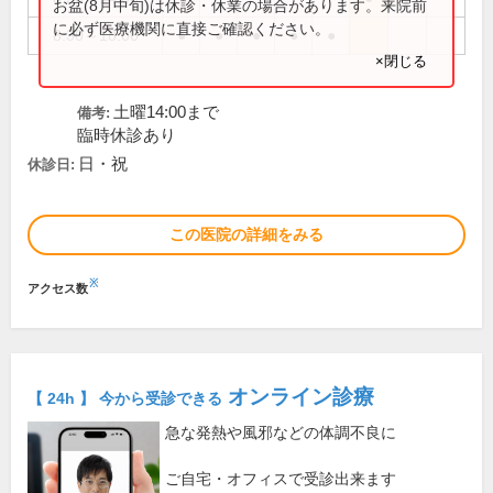
お盆(8月中旬)は休診・休業の場合があります。来院前
に必ず医療機関に直接ご確認ください。
8:30～18:00
●
●
●
●
●
×閉じる
土曜14:00まで
備考:
臨時休診あり
日・祝
休診日:
この医院の詳細をみる
※
アクセス数
オンライン診療
【 24h 】 今から受診できる
急な発熱や風邪などの体調不良に
ご自宅・オフィスで受診出来ます