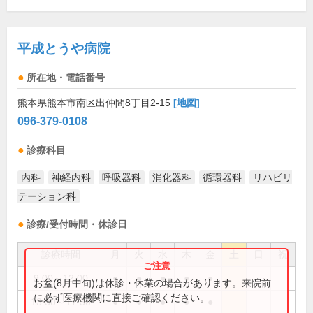
平成とうや病院
所在地・電話番号
熊本県熊本市南区出仲間8丁目2-15
[地図]
096-379-0108
診療科目
内科
神経内科
呼吸器科
消化器科
循環器科
リハビリ
テーション科
診療/受付時間・休診日
診療時間
月
火
水
木
金
土
日
祝
9:00～12:00
●
●
●
●
●
お盆(8月中旬)は休診・休業の場合があります。来院前
に必ず医療機関に直接ご確認ください。
13:30～17:30
●
●
●
●
●