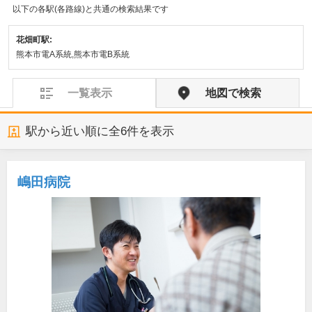
以下の各駅(各路線)と共通の検索結果です
花畑町駅:
熊本市電A系統,熊本市電B系統
一覧表示
地図で検索
駅から近い順に全
6
件を表示
嶋田病院