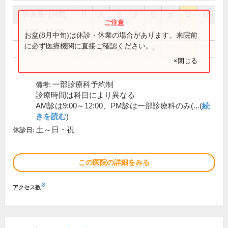
外来受付時間
月
火
水
木
金
土
日
祝
8:00～11:00
●
●
●
●
●
お盆(8月中旬)は休診・休業の場合があります。来院前
に必ず医療機関に直接ご確認ください。
12:30～15:30
●
●
●
●
●
×閉じる
一部診療科予約制
備考:
診療時間は科目により異なる
AM診は9:00～12:00、PM診は一部診療科のみ(...(
続
きを読む
)
土～日・祝
休診日:
この医院の詳細をみる
※
アクセス数