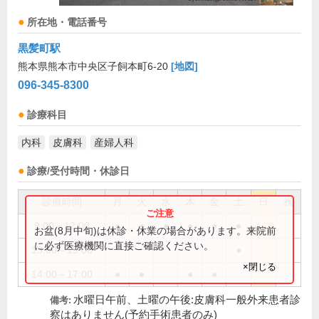
所在地・電話番号
黒髪町駅
熊本県熊本市中央区子飼本町6-20
[地図]
096-345-8300
診療科目
内科
皮膚科
産婦人科
診療/受付時間・休診日
診療時間
月
火
水
木
金
土
日
祝
9:00～12:00
●
●
●
●
●
●
お盆(8月中旬)は休診・休業の場合があります。来院前
に必ず医療機関に直接ご確認ください。
13:00～15:00
●
×閉じる
14:00～17:00
●
●
●
●
水曜日午前、土曜の午後:皮膚科一般外来患者診
備考:
察はありません(予約手術患者のみ)