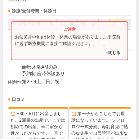
診療/受付時間・休診日
外来受付時間
月
火
水
木
金
土
日
祝
9:00～13:00
●
●
●
●
●
●
お盆(8月中旬)は休診・休業の場合があります。来院前
に必ず医療機関に直接ご確認ください。
14:00～18:00
●
●
●
●
●
×閉じる
木曜AMのみ
備考:
予約制 臨時休診あり
第2・4土、日、祝
休診日:
口コミ
H30・5月に出産しまし
第一子からこちらでお世
た。2回目の出産でここでは
話になっています。 ソフロ
初めての出産、単に家から
ロジー式分娩、母乳育児に熱
近かったからです。一言で
心な先生で自己管理が出来な