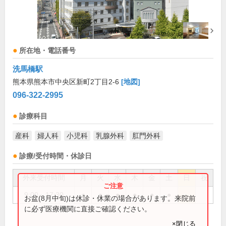
所在地・電話番号
洗馬橋駅
熊本県熊本市中央区新町2丁目2-6
[地図]
096-322-2995
診療科目
産科
婦人科
小児科
乳腺外科
肛門外科
診療/受付時間・休診日
外来受付時間
月
火
水
木
金
土
日
祝
9:00～17:30
●
●
●
●
●
●
お盆(8月中旬)は休診・休業の場合があります。来院前
に必ず医療機関に直接ご確認ください。
×閉じる