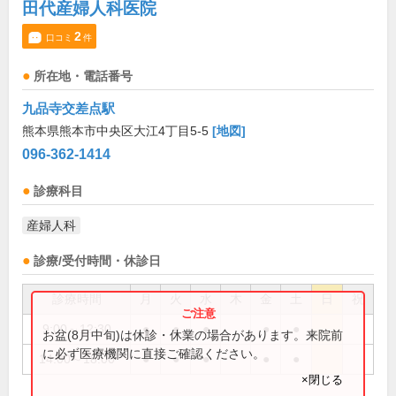
田代産婦人科医院
2
口コミ
件
所在地・電話番号
九品寺交差点駅
熊本県熊本市中央区大江4丁目5-5
[地図]
096-362-1414
診療科目
産婦人科
診療/受付時間・休診日
診療時間
月
火
水
木
金
土
日
祝
9:00～12:30
●
●
●
●
●
お盆(8月中旬)は休診・休業の場合があります。来院前
に必ず医療機関に直接ご確認ください。
14:00～18:00
●
●
●
●
●
×閉じる