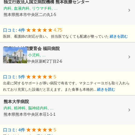
独立行政法人国立病院機構
熊本医療センター
内科, 血液内科, リウマチ科, ...
熊本県熊本市中央区二の丸1-5
4.75
口コミ: 4件
医師、看護師の対応が良い。 担当医でなくても配慮が整っていた
続きを読む
医療法人社団愛育会
福田病院
産科, 婦人科, 小児科, ...
熊本県熊本市中央区新町2丁目2-6
5
口コミ: 5件
出産に関するサポートが厚い病院で有名です。マタニティーヨガも取り入れら
れており充実した設備だと言えます。また食事も本格的...
続きを読む
熊本大学病院
内科, 精神科, 脳神経内科, ...
熊本県熊本市中央区本荘1-1-1
5
口コミ: 4件