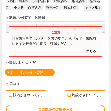
内科
精神科
脳神経内科
呼吸器科
消化器科
循環器
科
小児科
血液内科
整形外科
形成外科
...
もっと見る
診療/受付時間・休診日
診療時間
月
火
水
木
金
土
日
祝
8:30～17:15
●
●
●
●
●
お盆(8月中旬)は休診・休業の場合があります。来院前
に必ず医療機関に直接ご確認ください。
×閉じる
土～日・祝
休診日:
オンライン診療
口コミ
院内がきれいです。
施設がきれいです。
この医院の詳細をみる