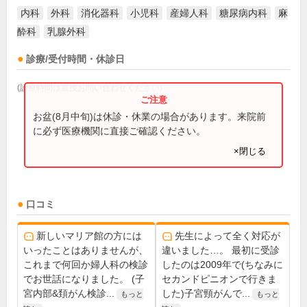
内科
外科
消化器科
小児科
産婦人科
糖尿病内科
麻
酔科
乳腺外科
診療/受付時間・休診日
(診療時間は直接お問い合わせください)
お盆(8月中旬)は休診・休業の場合があります。来院前
に必ず医療機関に直接ご確認ください。
×閉じる
口コミ
新しいマリア館の方には
先生によって全く対応が
いったことはありませんが、
違いました…。 最初に受診
これまで何回か婦人科の検診
したのは2009年で(ちなみに
でお世話になりました。 (子
セカンドピニオンで行きま
宮内部&頚がん検診...
した)子宮頸がんで...
もっと
もっと