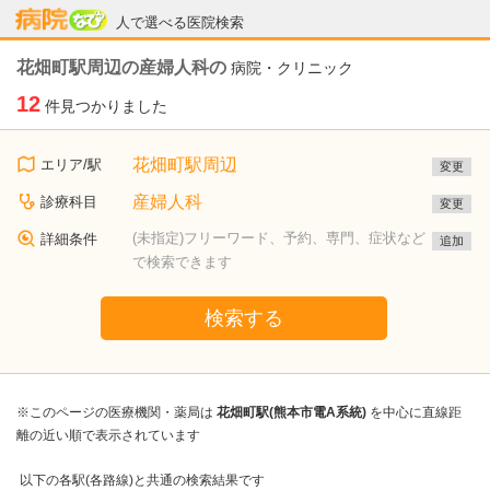
病院なび
人で選べる医院検索
花畑町駅周辺の産婦人科の
病院・クリニック
12
件見つかりました
花畑町駅周辺
エリア/駅
変更
産婦人科
診療科目
変更
(未指定)フリーワード、予約、専門、症状など
詳細条件
追加
で検索できます
検索する
※このページの医療機関・薬局は
花畑町駅(熊本市電A系統)
を中心に直線距
離の近い順で表示されています
以下の各駅(各路線)と共通の検索結果です