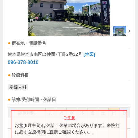
所在地・電話番号
熊本県熊本市南区出仲間7丁目2番32号
[地図]
096-378-8010
診療科目
産婦人科
診療/受付時間・休診日
診療時間
月
火
水
木
金
土
日
祝
9:00～12:00
●
●
●
●
●
●
お盆(8月中旬)は休診・休業の場合があります。来院前
に必ず医療機関に直接ご確認ください。
14:00～18:00
●
●
●
●