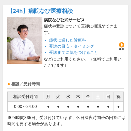
【24h】
病院なび医療相談
病院なび公式サービス
症状や受診について医師に相談ができま
す。
症状に適した診療科
受診の目安・タイミング
受診までに気をつけること
などにご利用ください。（無料でご利用い
ただけます）
相談／受付時間
相談受付時間
月
火
水
木
金
土
日
祝
0:00～24:00
●
●
●
●
●
●
●
●
※24時間365日、受け付けています。休日深夜時間帯の回答には
時間を要する場合があります。