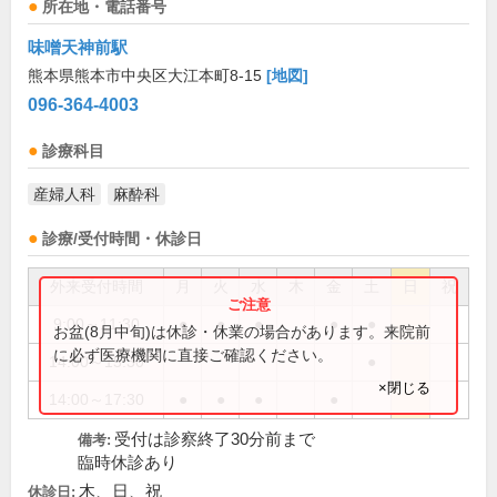
所在地・電話番号
味噌天神前駅
熊本県熊本市中央区大江本町8-15
[地図]
096-364-4003
診療科目
産婦人科
麻酔科
診療/受付時間・休診日
外来受付時間
月
火
水
木
金
土
日
祝
9:00～11:30
●
●
●
●
●
お盆(8月中旬)は休診・休業の場合があります。来院前
に必ず医療機関に直接ご確認ください。
14:00～15:30
●
×閉じる
14:00～17:30
●
●
●
●
受付は診察終了30分前まで
備考:
臨時休診あり
木、日、祝
休診日: