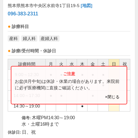
熊本県熊本市中央区水前寺1丁目19-5
[地図]
096-383-2311
診療科目
産科
婦人科
産婦人科
診療/受付時間・休診日
診療時間
月
火
水
木
金
土
日
祝
9:00～12:30
●
●
●
●
●
●
お盆(8月中旬)は休診・休業の場合があります。来院前
14:00～16:00
●
●
に必ず医療機関に直接ご確認ください。
14:00～17:30
●
●
●
×閉じる
14:30～19:00
●
木曜PM14:30～19:00
備考:
水・土曜16時まで
日、祝
休診日: