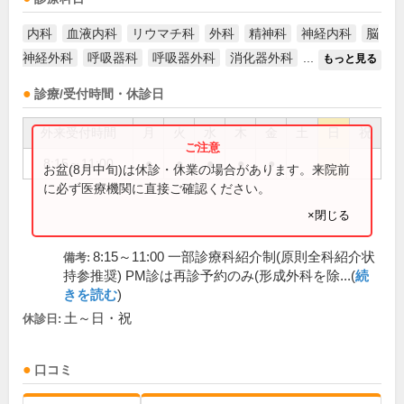
内科
血液内科
リウマチ科
外科
精神科
神経内科
脳
神経外科
呼吸器科
呼吸器外科
消化器外科
...
もっと見る
診療/受付時間・休診日
外来受付時間
月
火
水
木
金
土
日
祝
8:15～11:00
●
●
●
●
●
お盆(8月中旬)は休診・休業の場合があります。来院前
に必ず医療機関に直接ご確認ください。
×閉じる
8:15～11:00 一部診療科紹介制(原則全科紹介状
備考:
持参推奨) PM診は再診予約のみ(形成外科を除...(
続
きを読む
)
土～日・祝
休診日:
口コミ