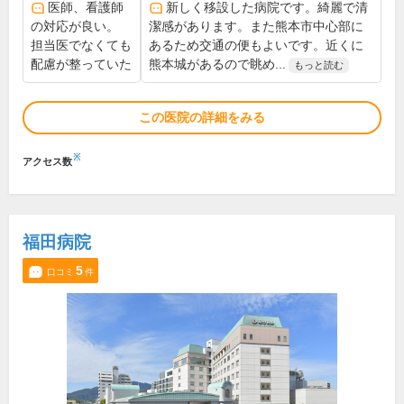
医師、看護師
新しく移設した病院です。綺麗で清
の対応が良い。
潔感があります。また熊本市中心部に
担当医でなくても
あるため交通の便もよいです。近くに
配慮が整っていた
熊本城があるので眺め...
もっと読む
この医院の詳細をみる
※
アクセス数
福田病院
5
口コミ
件