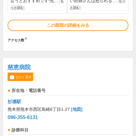
言うとおすすめです!先...
い妊婦さんは怒られる...
も
もっ
っと読む
と読む
この医院の詳細をみる
※
アクセス数
慈恵病院
3
口コミ
件
所在地・電話番号
杉塘駅
熊本県熊本市西区島崎6丁目1-27
[地図]
096-355-6131
診療科目