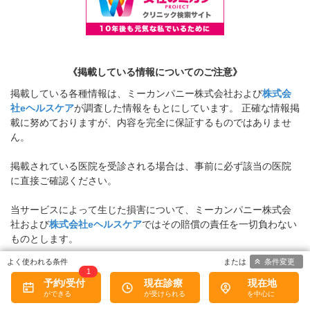
《掲載している情報についてのご注意》
掲載している各種情報は、ミーカンパニー株式会社および
株式会
社eヘルスケア
が調査した情報をもとにしています。 正確な情報掲
載に努めておりますが、内容を完全に保証するものではありませ
ん。
掲載されている医院を受診される場合は、事前に必ず該当の医院
に直接ご確認ください。
当サービスによって生じた損害について、ミーカンパニー株式会
社および
株式会社eヘルスケア
ではその賠償の責任を一切負わない
ものとします。
条件変更
掲載情報に誤りがある場合には、お手数ですが、
お問い合わせフ
1
ォーム
からご連絡をいただけますようお願いいたします。
予約/受付
現在診療
現在地
※お電話での対応は行っておりません