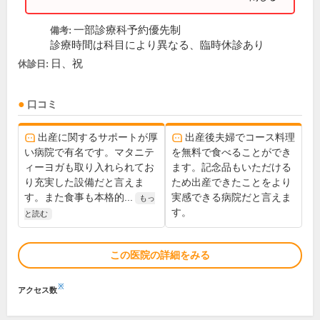
一部診療科予約優先制
備考:
診療時間は科目により異なる、臨時休診あり
日、祝
休診日:
口コミ
出産に関するサポートが厚
出産後夫婦でコース料理
い病院で有名です。マタニテ
を無料で食べることができ
ィーヨガも取り入れられてお
ます。記念品もいただける
り充実した設備だと言えま
ため出産できたことをより
す。また食事も本格的...
実感できる病院だと言えま
もっ
す。
と読む
この医院の詳細をみる
※
アクセス数