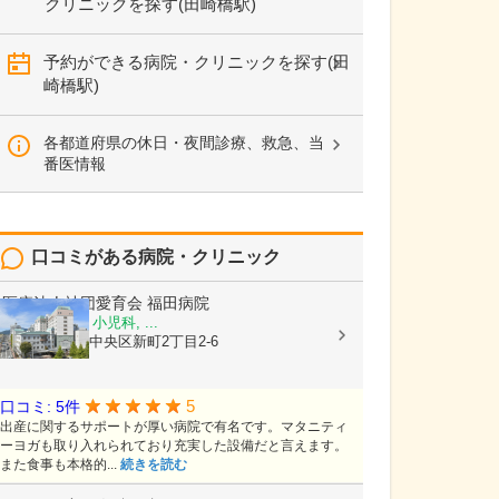
クリニックを探す(田崎橋駅)
予約ができる病院・クリニックを探す(田
崎橋駅)
各都道府県の休日・夜間診療、救急、当
番医情報
口コミがある病院・クリニック
医療法人社団愛育会
福田病院
産科, 婦人科, 小児科, ...
熊本県熊本市中央区新町2丁目2-6
5
口コミ: 5件
出産に関するサポートが厚い病院で有名です。マタニティ
ーヨガも取り入れられており充実した設備だと言えます。
また食事も本格的...
続きを読む