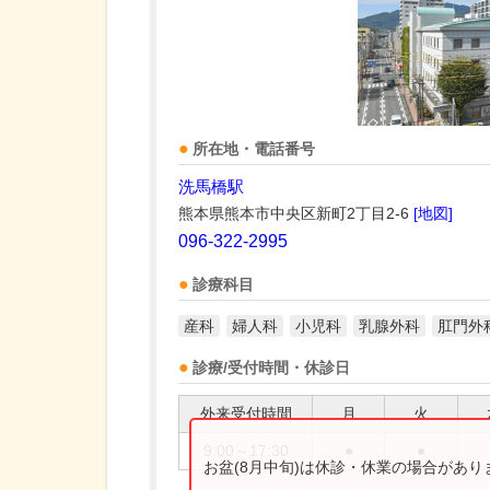
所在地・電話番号
洗馬橋駅
熊本県熊本市中央区新町2丁目2-6
[地図]
096-322-2995
診療科目
産科
婦人科
小児科
乳腺外科
肛門外
診療/受付時間・休診日
外来受付時間
月
火
9:00～17:30
●
●
お盆(8月中旬)は休診・休業の場合があ