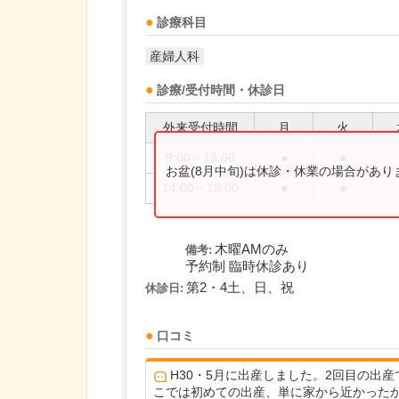
診療科目
産婦人科
診療/受付時間・休診日
外来受付時間
月
火
9:00～13:00
●
●
お盆(8月中旬)は休診・休業の場合があ
14:00～18:00
●
●
木曜AMのみ
備考:
予約制 臨時休診あり
第2・4土、日、祝
休診日:
口コミ
H30・5月に出産しました。2回目の出産
こでは初めての出産、単に家から近かった