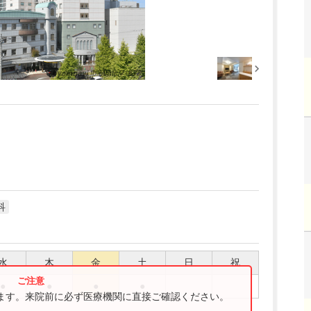
科
水
木
金
土
日
祝
●
●
●
●
ります。来院前に必ず医療機関に直接ご確認ください。