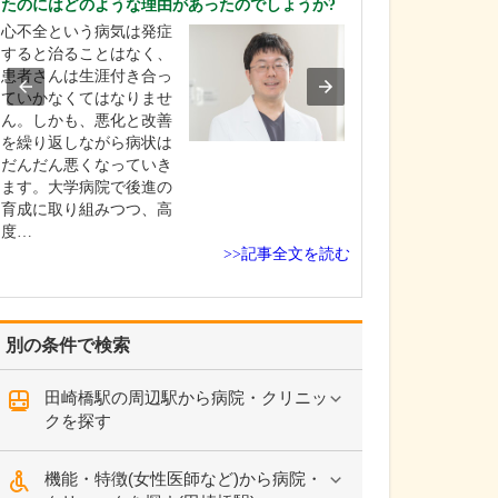
たのにはどのような理由があったのでしょうか?
ような診療が受
心不全という病気は発症
タイミング指導
すると治ることはなく、
発などの一般的
患者さんは生涯付き合っ
療をはじめ、男
ていかなくてはなりませ
診療、さらには
ん。しかも、悪化と改善
精・顕微授精と
を繰り返しながら病状は
度生殖医療まで
だんだん悪くなっていき
います。まずは
ます。大学病院で後進の
れぞれに検査を
育成に取り組みつつ、高
ただき、その結
度…
て年…
>>記事全文を読む
別の条件で検索
田崎橋駅の周辺駅から病院・クリニッ
クを探す
機能・特徴(女性医師など)から病院・