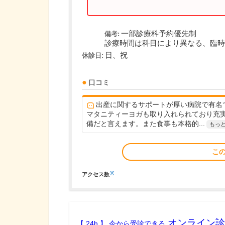
一部診療科予約優先制
備考:
診療時間は科目により異なる、臨時
日、祝
休診日:
口コミ
出産に関するサポートが厚い病院で有名
マタニティーヨガも取り入れられており充
備だと言えます。また食事も本格的...
もっ
こ
※
アクセス数
オンライン診
【 24h 】 今から受診できる