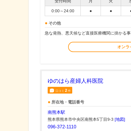
受付時間
月
火
0:00～24:00
●
●
その他
急な発熱、悪天候など直接医療機関に掛かる事
オンラ
ゆのはら産婦人科医院
2
口コミ
件
所在地・電話番号
南熊本駅
熊本県熊本市中央区南熊本5丁目9-3
[地図]
096-372-1110