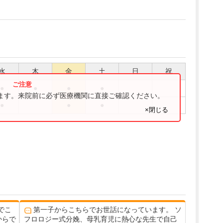
水
木
金
土
日
祝
●
●
●
●
ります。来院前に必ず医療機関に直接ご確認ください。
●
●
●
×閉じる
でこ
第一子からこちらでお世話になっています。 ソ
からで
フロロジー式分娩、母乳育児に熱心な先生で自己