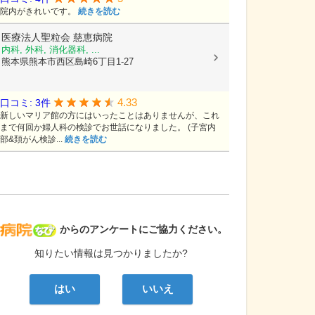
院内がきれいです。
続きを読む
医療法人聖粒会
慈恵病院
内科, 外科, 消化器科, ...
熊本県熊本市西区島崎6丁目1-27
4.33
口コミ: 3件
新しいマリア館の方にはいったことはありませんが、これ
まで何回か婦人科の検診でお世話になりました。 (子宮内
部&頚がん検診...
続きを読む
病院なび
からのアンケートにご協力ください。
知りたい情報は見つかりましたか?
はい
いいえ