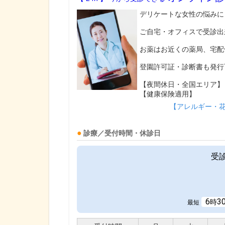
デリケートな女性の悩みに
ご自宅・オフィスで受診出
お薬はお近くの薬局、宅配
登園許可証・診断書も発行
【夜間休日・全国エリア】
【健康保険適用】
【アレルギー・
診療／受付時間・休診日
受
6
3
時
最短