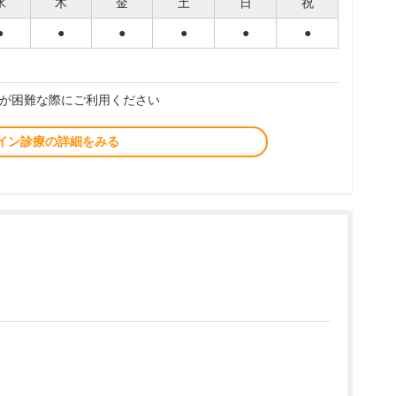
水
木
金
土
日
祝
●
●
●
●
●
●
が困難な際にご利用ください
イン診療の詳細をみる