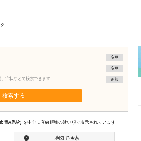
ック
変更
変更
門、症状などで検索できます
追加
検索する
大阪府大阪市住吉区
かわらだ心臓足血管クリニック
市電A系統)
を中心に直線距離の近い順で表示されています
河原田 修身
院長
取材記事
貴院の特徴を教えてください。
地図で検索