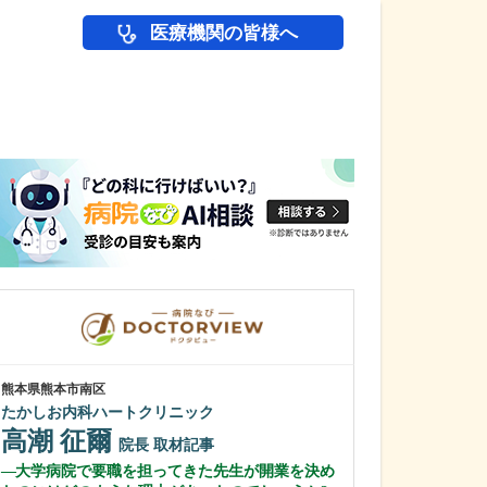
医療機関の皆様へ
医師(ドクター)の
熊本県熊本市南区
秋田県秋田市
たかしお内科ハートクリニック
あきたレディー
高潮 征爾
安田 師仁
院長
取材記事
大学病院で要職を担ってきた先生が開業を決め
貴院が力を入れ