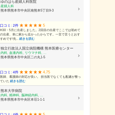
ゆのはら産婦人科医院
産婦人科
熊本県熊本市中央区南熊本5丁目9-3
5
口コミ: 2件
H30・5月に出産しました。2回目の出産でここでは初めて
の出産、単に家から近かったからです。一言で言うとおす
すめです!先...
続きを読む
独立行政法人国立病院機構
熊本医療センター
内科, 血液内科, リウマチ科, ...
熊本県熊本市中央区二の丸1-5
4.75
口コミ: 4件
医師、看護師の対応が良い。 担当医でなくても配慮が整っ
ていた
続きを読む
熊本大学病院
内科, 精神科, 脳神経内科, ...
熊本県熊本市中央区本荘1-1-1
5
口コミ: 4件