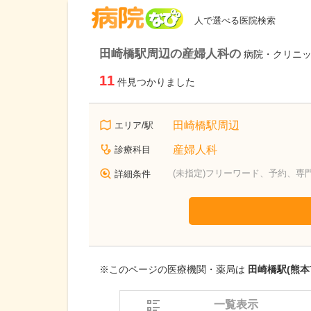
病院なび
人で選べる医院検索
田崎橋駅周辺の産婦人科の
病院・クリニ
11
件見つかりました
田崎橋駅周辺
エリア/駅
産婦人科
診療科目
(未指定)フリーワード、予約、専
詳細条件
※このページの医療機関・薬局は
田崎橋駅(熊本
一覧表示