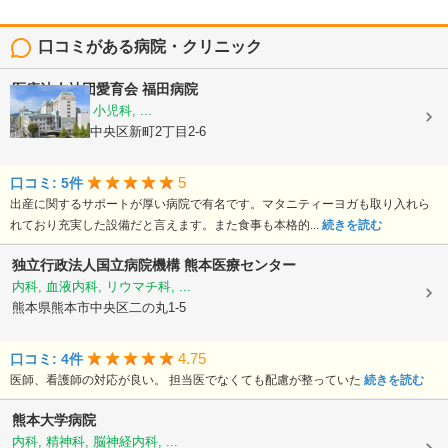
口コミがある病院・クリニック
医療法人社団愛育会
福田病院
産科, 婦人科, 小児科, ...
熊本県熊本市中央区新町2丁目2-6
5
口コミ: 5件
出産に関するサポートが厚い病院で有名です。マタニティーヨガも取り入れら
れており充実した設備だと言えます。また食事も本格的...
続きを読む
独立行政法人国立病院機構
熊本医療センター
内科, 血液内科, リウマチ科, ...
熊本県熊本市中央区二の丸1-5
4.75
口コミ: 4件
医師、看護師の対応が良い。 担当医でなくても配慮が整っていた
続きを読む
熊本大学病院
内科, 精神科, 脳神経内科, ...