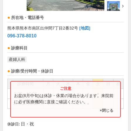
所在地・電話番号
熊本県熊本市南区出仲間7丁目2番32号
[地図]
096-378-8010
診療科目
産婦人科
診療/受付時間・休診日
診療時間
月
火
水
木
金
土
日
祝
9:00～12:00
●
●
●
●
●
●
お盆(8月中旬)は休診・休業の場合があります。来院前
に必ず医療機関に直接ご確認ください。
14:00～18:00
●
●
●
●
×閉じる
日・祝
休診日: