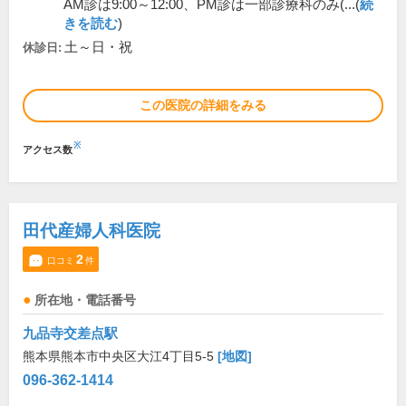
AM診は9:00～12:00、PM診は一部診療科のみ(...(
続
きを読む
)
土～日・祝
休診日:
この医院の詳細をみる
※
アクセス数
田代産婦人科医院
2
口コミ
件
所在地・電話番号
九品寺交差点駅
熊本県熊本市中央区大江4丁目5-5
[地図]
096-362-1414