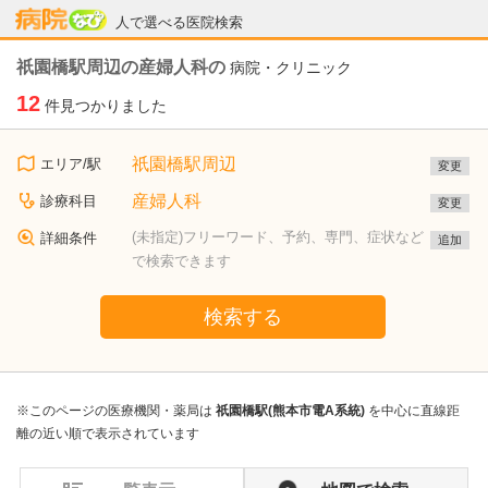
病院なび
人で選べる医院検索
祇園橋駅周辺の産婦人科の
病院・クリニック
12
件見つかりました
祇園橋駅周辺
エリア/駅
変更
産婦人科
診療科目
変更
(未指定)フリーワード、予約、専門、症状など
詳細条件
追加
で検索できます
検索する
※このページの医療機関・薬局は
祇園橋駅(熊本市電A系統)
を中心に直線距
離の近い順で表示されています