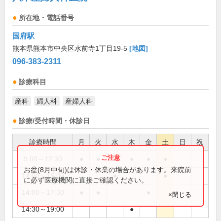
所在地・電話番号
国府駅
熊本県熊本市中央区水前寺1丁目19-5
[地図]
096-383-2311
診療科目
産科
婦人科
産婦人科
診療/受付時間・休診日
診療時間
月
火
水
木
金
土
日
祝
9:00～12:30
●
●
●
●
●
●
お盆(8月中旬)は休診・休業の場合があります。来院前
14:00～16:00
●
●
に必ず医療機関に直接ご確認ください。
14:00～17:30
●
●
●
×閉じる
14:30～19:00
●