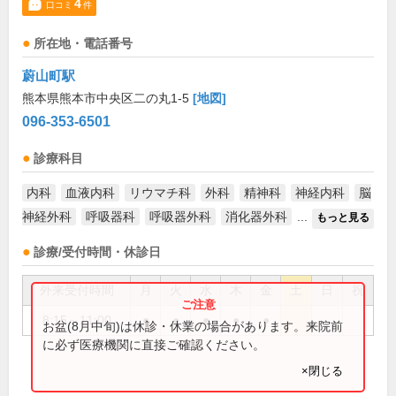
4
口コミ
件
所在地・電話番号
蔚山町駅
熊本県熊本市中央区二の丸1-5
[地図]
096-353-6501
診療科目
内科
血液内科
リウマチ科
外科
精神科
神経内科
脳
神経外科
呼吸器科
呼吸器外科
消化器外科
...
もっと見る
診療/受付時間・休診日
外来受付時間
月
火
水
木
金
土
日
祝
8:15～11:00
●
●
●
●
●
お盆(8月中旬)は休診・休業の場合があります。来院前
に必ず医療機関に直接ご確認ください。
×閉じる