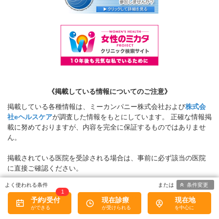
《掲載している情報についてのご注意》
掲載している各種情報は、ミーカンパニー株式会社および
株式会
社eヘルスケア
が調査した情報をもとにしています。 正確な情報掲
載に努めておりますが、内容を完全に保証するものではありませ
ん。
掲載されている医院を受診される場合は、事前に必ず該当の医院
に直接ご確認ください。
条件変更
当サービスによって生じた損害について、ミーカンパニー株式会
1
社および
株式会社eヘルスケア
ではその賠償の責任を一切負わない
予約/受付
現在診療
現在地
ものとします。