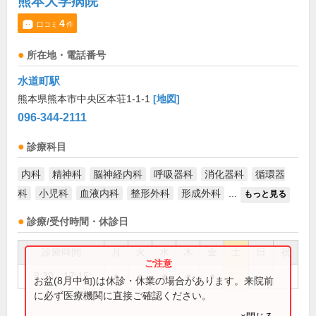
熊本大学病院
4
口コミ
件
所在地・電話番号
水道町駅
熊本県熊本市中央区本荘1-1-1
[地図]
096-344-2111
診療科目
内科
精神科
脳神経内科
呼吸器科
消化器科
循環器
科
小児科
血液内科
整形外科
形成外科
...
もっと見る
診療/受付時間・休診日
診療時間
月
火
水
木
金
土
日
祝
8:30～17:15
●
●
●
●
●
お盆(8月中旬)は休診・休業の場合があります。来院前
に必ず医療機関に直接ご確認ください。