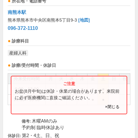
所在地・電話番号
南熊本駅
熊本県熊本市中央区南熊本5丁目9-3
[地図]
096-372-1110
診療科目
産婦人科
診療/受付時間・休診日
外来受付時間
月
火
水
木
金
土
日
祝
9:00～13:00
●
●
●
●
●
●
お盆(8月中旬)は休診・休業の場合があります。来院前
に必ず医療機関に直接ご確認ください。
14:00～18:00
●
●
●
●
●
×閉じる
木曜AMのみ
備考:
予約制 臨時休診あり
第2・4土、日、祝
休診日: