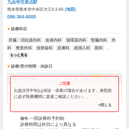
九品寺交差点駅
熊本県熊本市中央区大江3-2-65
[地図]
096-364-6000
診療科目
肝臓・消化器内科
血液内科
循環器内科
腎臓内科
外
科
整形外科
放射線科
皮膚科
産婦人科
眼科
...
もっと見る
診療/受付時間・休診日
外来受付時間
月
火
水
木
金
土
日
祝
8:00～11:00
●
●
●
●
●
お盆(8月中旬)は休診・休業の場合があります。来院前
に必ず医療機関に直接ご確認ください。
12:30～15:30
●
●
●
●
●
×閉じる
一部診療科予約制
備考:
診療時間は科目により異なる