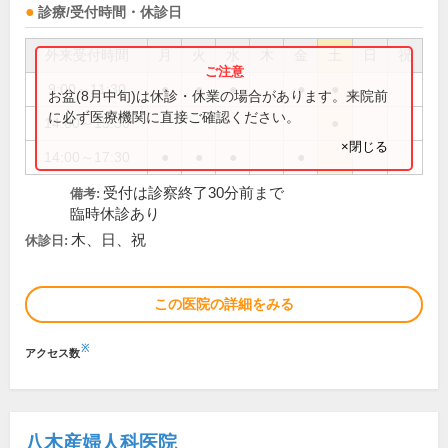
診療/受付時間・休診日
外来受付時間
月
火
水
木
金
土
日
祝
9:00～11:30
●
●
●
●
●
お盆(8月中旬)は休診・休業の場合があります。来院前
に必ず医療機関に直接ご確認ください。
14:00～15:30
●
×閉じる
14:00～17:30
●
●
●
●
受付は診察終了30分前まで
備考:
臨時休診あり
木、日、祝
休診日:
この医院の詳細をみる
※
アクセス数
八木産婦人科医院