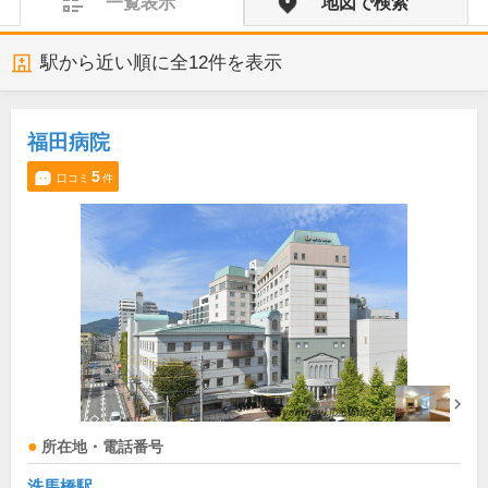
一覧表示
地図で検索
駅から近い順に全
12
件を表示
福田病院
5
口コミ
件
所在地・電話番号
洗馬橋駅