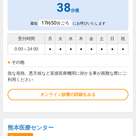
38
分後
17
50
時
分ごろ
最短
にお呼びいたします
受付時間
月
火
水
木
金
土
日
祝
0:00～24:00
●
●
●
●
●
●
●
●
その他
急な発熱、悪天候など直接医療機関に掛かる事が困難な際にご
利用ください
オンライン診療の詳細をみる
熊本医療センター