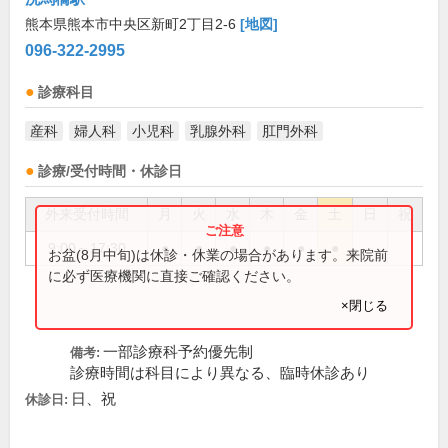
熊本県熊本市中央区新町2丁目2-6
[地図]
096-322-2995
診療科目
産科
婦人科
小児科
乳腺外科
肛門外科
診療/受付時間・休診日
外来受付時間
月
火
水
木
金
土
日
祝
9:00～17:30
●
●
●
●
●
●
お盆(8月中旬)は休診・休業の場合があります。来院前
に必ず医療機関に直接ご確認ください。
×閉じる
一部診療科予約優先制
備考:
診療時間は科目により異なる、臨時休診あり
日、祝
休診日: