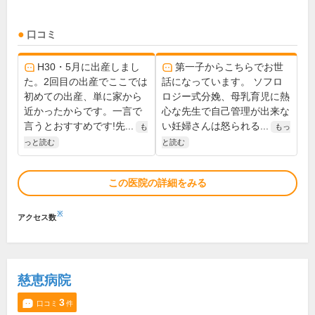
口コミ
H30・5月に出産しまし
第一子からこちらでお世
た。2回目の出産でここでは
話になっています。 ソフロ
初めての出産、単に家から
ロジー式分娩、母乳育児に熱
近かったからです。一言で
心な先生で自己管理が出来な
言うとおすすめです!先...
い妊婦さんは怒られる...
も
もっ
っと読む
と読む
この医院の詳細をみる
※
アクセス数
慈恵病院
3
口コミ
件