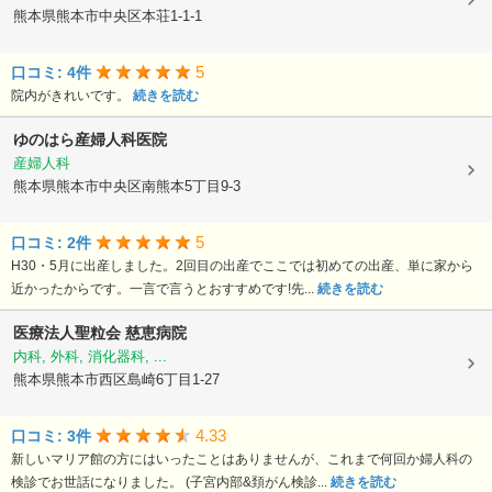
熊本県熊本市中央区本荘1-1-1
5
口コミ: 4件
院内がきれいです。
続きを読む
ゆのはら産婦人科医院
産婦人科
熊本県熊本市中央区南熊本5丁目9-3
5
口コミ: 2件
H30・5月に出産しました。2回目の出産でここでは初めての出産、単に家から
近かったからです。一言で言うとおすすめです!先...
続きを読む
医療法人聖粒会
慈恵病院
内科, 外科, 消化器科, ...
熊本県熊本市西区島崎6丁目1-27
4.33
口コミ: 3件
新しいマリア館の方にはいったことはありませんが、これまで何回か婦人科の
検診でお世話になりました。 (子宮内部&頚がん検診...
続きを読む