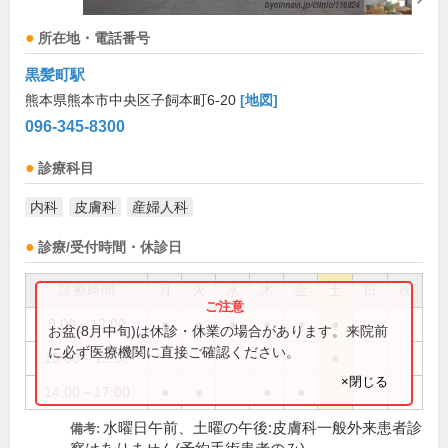
所在地・電話番号
黒髪町駅
熊本県熊本市中央区子飼本町6-20
[地図]
096-345-8300
診療科目
内科
皮膚科
産婦人科
診療/受付時間・休診日
診療時間
月
火
水
木
金
土
日
祝
9:00～12:00
●
●
●
●
●
●
お盆(8月中旬)は休診・休業の場合があります。来院前
に必ず医療機関に直接ご確認ください。
13:00～15:00
●
×閉じる
14:00～17:00
●
●
●
●
水曜日午前、土曜の午後:皮膚科一般外来患者診
備考: