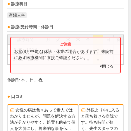
診療科目
産婦人科
診療/受付時間・休診日
診療時間
月
火
水
木
金
土
日
祝
9:00～12:30
●
●
●
●
●
お盆(8月中旬)は休診・休業の場合があります。来院前
に必ず医療機関に直接ご確認ください。
14:00～18:00
●
●
●
●
●
×閉じる
木、日、祝
休診日:
口コミ
女性の病は色々あって素人では
外観より中に入る
わかりませんが、問題を解決する方
と落ち着ける病院で
法が分かりやすく、処置も的確で個
す。待ち時間が短
人を大切にし、将来的な事を伝...
く、先生スタッフの