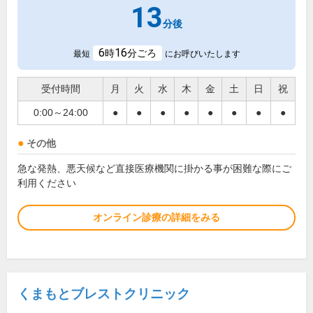
13
分後
6
16
時
分ごろ
最短
にお呼びいたします
受付時間
月
火
水
木
金
土
日
祝
0:00～24:00
●
●
●
●
●
●
●
●
その他
急な発熱、悪天候など直接医療機関に掛かる事が困難な際にご
利用ください
オンライン診療の詳細をみる
くまもとブレストクリニック