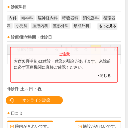
診療科目
内科
精神科
脳神経内科
呼吸器科
消化器科
循環器
科
小児科
血液内科
整形外科
形成外科
...
もっと見る
診療/受付時間・休診日
診療時間
月
火
水
木
金
土
日
祝
8:30～17:15
●
●
●
●
●
お盆(8月中旬)は休診・休業の場合があります。来院前
に必ず医療機関に直接ご確認ください。
×閉じる
土～日・祝
休診日:
オンライン診療
口コミ
院内がきれいです。
施設がきれいです。