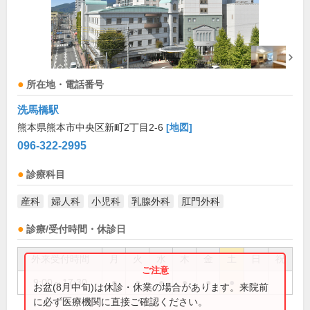
所在地・電話番号
洗馬橋駅
熊本県熊本市中央区新町2丁目2-6
[地図]
096-322-2995
診療科目
産科
婦人科
小児科
乳腺外科
肛門外科
診療/受付時間・休診日
外来受付時間
月
火
水
木
金
土
日
祝
9:00～17:30
●
●
●
●
●
●
お盆(8月中旬)は休診・休業の場合があります。来院前
に必ず医療機関に直接ご確認ください。