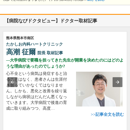
【病院なびドクタビュー】ドクター取材記事
熊本県熊本市南区
たかしお内科ハートクリニック
高潮 征爾
院長
取材記事
大学病院で要職を担ってきた先生が開業を決めたのにはどのよ
うな理由があったのでしょうか?
心不全という病気は発症すると治
ることはなく、患者さんは生涯付
き合っていかなくてはなりませ
ん。しかも、悪化と改善を繰り返
しながら病状はだんだん悪くなっ
ていきます。大学病院で後進の育
成に取り組みつつ、高度…
>>記事全文を読む