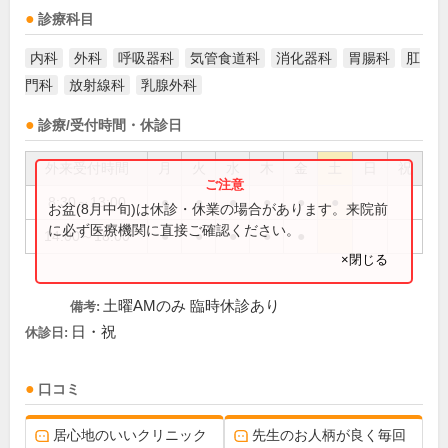
診療科目
内科
外科
呼吸器科
気管食道科
消化器科
胃腸科
肛
門科
放射線科
乳腺外科
診療/受付時間・休診日
外来受付時間
月
火
水
木
金
土
日
祝
8:30～13:00
●
●
●
●
●
●
お盆(8月中旬)は休診・休業の場合があります。来院前
に必ず医療機関に直接ご確認ください。
14:00～18:00
●
●
●
●
●
×閉じる
土曜AMのみ 臨時休診あり
備考:
日・祝
休診日:
口コミ
居心地のいいクリニック
先生のお人柄が良く毎回