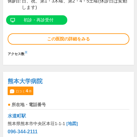
日、祝、第1・3木曜、第2・4・5土曜(休診日は変動
休診日:
します)
初診・再診受付
この医院の詳細をみる
※
アクセス数
熊本大学病院
4
口コミ
件
所在地・電話番号
水道町駅
熊本県熊本市中央区本荘1-1-1
[地図]
096-344-2111