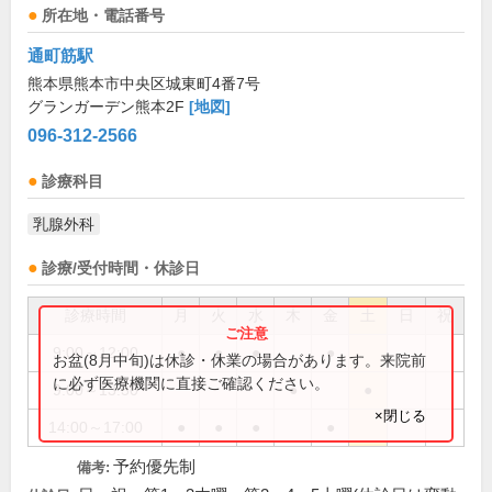
所在地・電話番号
通町筋駅
熊本県熊本市中央区城東町4番7号
グランガーデン熊本2F
[地図]
096-312-2566
診療科目
乳腺外科
診療/受付時間・休診日
診療時間
月
火
水
木
金
土
日
祝
9:00～12:00
●
●
●
●
お盆(8月中旬)は休診・休業の場合があります。来院前
に必ず医療機関に直接ご確認ください。
9:00～13:30
●
●
×閉じる
14:00～17:00
●
●
●
●
予約優先制
備考: