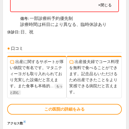
×閉じる
一部診療科予約優先制
備考:
診療時間は科目により異なる、臨時休診あり
日、祝
休診日:
口コミ
出産に関するサポートが厚
出産後夫婦でコース料理
い病院で有名です。マタニテ
を無料で食べることができ
ィーヨガも取り入れられてお
ます。記念品もいただける
り充実した設備だと言えま
ため出産できたことをより
す。また食事も本格的...
実感できる病院だと言えま
もっ
す。
と読む
この医院の詳細をみる
※
アクセス数