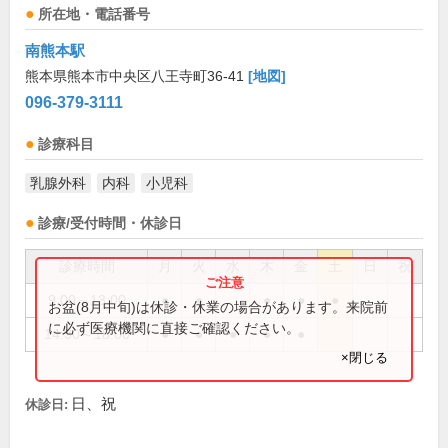
所在地・電話番号
南熊本駅
熊本県熊本市中央区八王寺町36-41
[地図]
096-379-3111
診療科目
乳腺外科
内科
小児科
診療/受付時間・休診日
診療時間
月
火
水
木
金
土
日
祝
9:00～13:00
●
●
●
●
●
お盆(8月中旬)は休診・休業の場合があります。来院前
に必ず医療機関に直接ご確認ください。
14:30～18:00
●
●
●
●
●
×閉じる
日、祝
休診日: