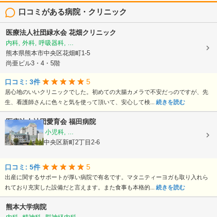
口コミがある病院・クリニック
医療法人社団緑水会
花畑クリニック
内科, 外科, 呼吸器科, ...
熊本県熊本市中央区花畑町1-5
尚亜ビル3・4・5階
5
口コミ: 3件
居心地のいいクリニックでした。初めての大腸カメラで不安だっのですが、先
生、看護師さんに色々と気を使って頂いて、安心して検...
続きを読む
医療法人社団愛育会
福田病院
産科, 婦人科, 小児科, ...
熊本県熊本市中央区新町2丁目2-6
5
口コミ: 5件
出産に関するサポートが厚い病院で有名です。マタニティーヨガも取り入れら
れており充実した設備だと言えます。また食事も本格的...
続きを読む
熊本大学病院