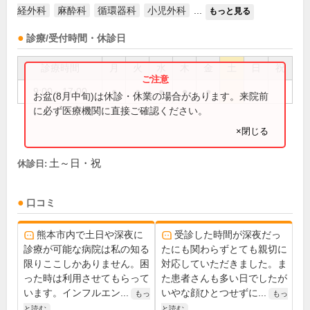
経外科
麻酔科
循環器科
小児外科
...
もっと見る
診療/受付時間・休診日
診療時間
月
火
水
木
金
土
日
祝
9:00～17:00
●
●
●
●
●
お盆(8月中旬)は休診・休業の場合があります。来院前
に必ず医療機関に直接ご確認ください。
×閉じる
土～日・祝
休診日:
口コミ
熊本市内で土日や深夜に
受診した時間が深夜だっ
診療が可能な病院は私の知る
たにも関わらずとても親切に
限りここしかありません。困
対応していただきました。ま
った時は利用させてもらって
た患者さんも多い日でしたが
います。インフルエン...
いやな顔ひとつせずに...
もっ
もっ
と読む
と読む