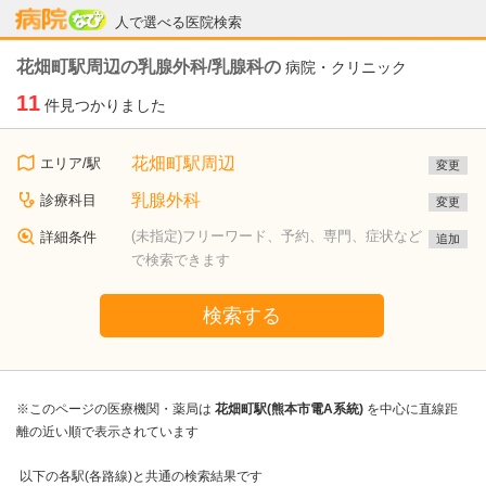
病院なび
人で選べる医院検索
花畑町駅周辺の乳腺外科/乳腺科の
病院・クリニック
11
件見つかりました
花畑町駅周辺
エリア/駅
変更
乳腺外科
診療科目
変更
(未指定)フリーワード、予約、専門、症状など
詳細条件
追加
で検索できます
検索する
※このページの医療機関・薬局は
花畑町駅(熊本市電A系統)
を中心に直線距
離の近い順で表示されています
以下の各駅(各路線)と共通の検索結果です