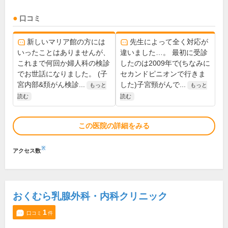
口コミ
新しいマリア館の方には
先生によって全く対応が
いったことはありませんが、
違いました…。 最初に受診
これまで何回か婦人科の検診
したのは2009年で(ちなみに
でお世話になりました。 (子
セカンドピニオンで行きま
宮内部&頚がん検診...
した)子宮頸がんで...
もっと
もっと
読む
読む
この医院の詳細をみる
※
アクセス数
おくむら乳腺外科・内科クリニック
1
口コミ
件