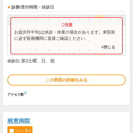
診療/受付時間・休診日
外来受付時間
月
火
水
木
金
土
日
祝
8:30～11:00
●
お盆(8月中旬)は休診・休業の場合があります。来院前
に必ず医療機関に直接ご確認ください。
8:30～11:30
●
●
●
●
●
×閉じる
13:30～17:00
●
●
●
●
●
第3土曜、日、祝
休診日:
この医院の詳細をみる
※
アクセス数
慈恵病院
3
口コミ
件