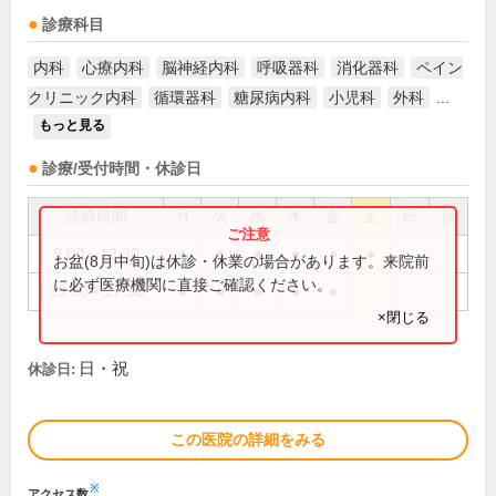
診療科目
内科
心療内科
脳神経内科
呼吸器科
消化器科
ペイン
クリニック内科
循環器科
糖尿病内科
小児科
外科
...
もっと見る
診療/受付時間・休診日
診療時間
月
火
水
木
金
土
日
祝
9:00～12:30
●
●
●
●
●
●
お盆(8月中旬)は休診・休業の場合があります。来院前
に必ず医療機関に直接ご確認ください。
13:30～17:30
●
●
●
●
●
×閉じる
日・祝
休診日:
この医院の詳細をみる
※
アクセス数