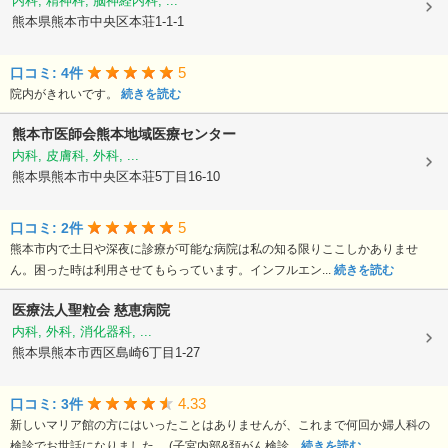
内科, 精神科, 脳神経内科, ...
熊本県熊本市中央区本荘1-1-1
5
口コミ: 4件
院内がきれいです。
続きを読む
熊本市医師会熊本地域医療センター
内科, 皮膚科, 外科, ...
熊本県熊本市中央区本荘5丁目16-10
5
口コミ: 2件
熊本市内で土日や深夜に診療が可能な病院は私の知る限りここしかありませ
ん。困った時は利用させてもらっています。インフルエン...
続きを読む
医療法人聖粒会
慈恵病院
内科, 外科, 消化器科, ...
熊本県熊本市西区島崎6丁目1-27
4.33
口コミ: 3件
新しいマリア館の方にはいったことはありませんが、これまで何回か婦人科の
検診でお世話になりました。 (子宮内部&頚がん検診...
続きを読む