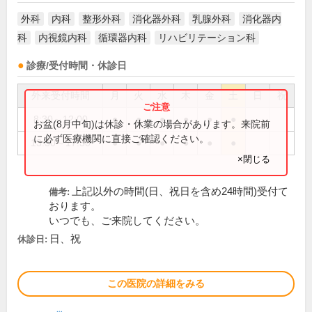
外科
内科
整形外科
消化器外科
乳腺外科
消化器内
科
内視鏡内科
循環器内科
リハビリテーション科
診療/受付時間・休診日
外来受付時間
月
火
水
木
金
土
日
祝
8:30～12:00
●
●
●
●
●
●
お盆(8月中旬)は休診・休業の場合があります。来院前
に必ず医療機関に直接ご確認ください。
13:30～17:30
●
●
●
●
●
●
×閉じる
上記以外の時間(日、祝日を含め24時間)受付て
備考:
おります。
いつでも、ご来院してください。
日、祝
休診日:
この医院の詳細をみる