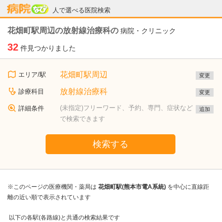
病院なび
人で選べる医院検索
花畑町駅周辺の放射線治療科の
病院・クリニック
32
件見つかりました
花畑町駅周辺
エリア/駅
変更
放射線治療科
診療科目
変更
(未指定)フリーワード、予約、専門、症状など
詳細条件
追加
で検索できます
検索する
※このページの医療機関・薬局は
花畑町駅(熊本市電A系統)
を中心に直線距
離の近い順で表示されています
以下の各駅(各路線)と共通の検索結果です