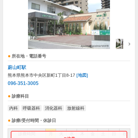
所在地・電話番号
蔚山町駅
熊本県熊本市中央区新町1丁目8-17
[地図]
096-351-3005
診療科目
内科
呼吸器科
消化器科
放射線科
診療/受付時間・休診日
診療時間
月
火
水
木
金
土
日
祝