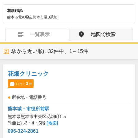
花畑町駅:
熊本市電A系統,熊本市電B系統
一覧表示
地図で検索
駅から近い順に
32
件中、
1～15件
花畑クリニック
3
口コミ
件
所在地・電話番号
熊本城・市役所前駅
熊本県熊本市中央区花畑町1-5
尚亜ビル3・4・5階
[地図]
096-324-2861