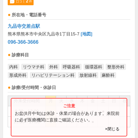
2
口コミ
件
所在地・電話番号
九品寺交差点駅
熊本県熊本市中央区九品寺1丁目15-7
[地図]
096-366-3666
診療科目
内科
リウマチ科
外科
呼吸器科
循環器科
整形外科
形成外科
リハビリテーション科
放射線科
麻酔科
診療/受付時間・休診日
外来受付時間
月
火
水
木
金
土
日
祝
8:30～12:00
●
●
●
●
●
●
お盆(8月中旬)は休診・休業の場合があります。来院前
に必ず医療機関に直接ご確認ください。
13:30～17:00
●
●
●
●
●
×閉じる