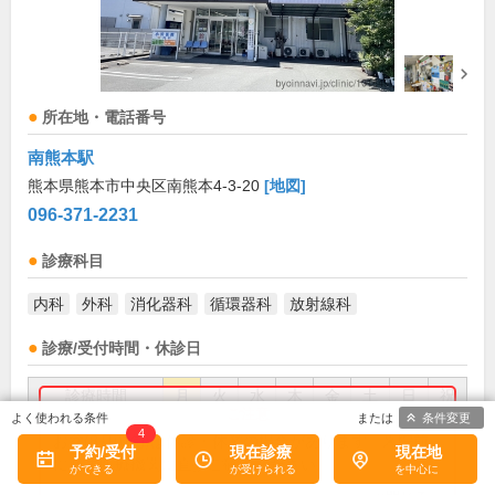
所在地・電話番号
南熊本駅
熊本県熊本市中央区南熊本4-3-20
[地図]
096-371-2231
診療科目
内科
外科
消化器科
循環器科
放射線科
診療/受付時間・休診日
診療時間
月
火
水
木
金
土
日
祝
条件変更
8:30～12:00
●
●
●
●
●
●
4
お盆(8月中旬)は休診・休業の場合があります。来院前
予約/受付
現在診療
現在地
に必ず医療機関に直接ご確認ください。
13:30～17:00
●
●
●
●