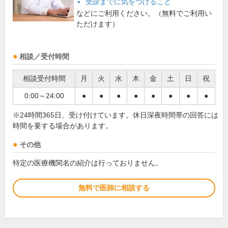
受診までに気をつけること
などにご利用ください。（無料でご利用い
ただけます）
相談／受付時間
相談受付時間
月
火
水
木
金
土
日
祝
0:00～24:00
●
●
●
●
●
●
●
●
※24時間365日、受け付けています。休日深夜時間帯の回答には
時間を要する場合があります。
その他
特定の医療機関名の紹介は行っておりません。
無料で医師に相談する