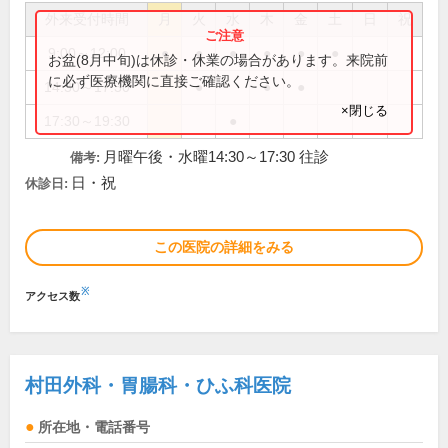
外来受付時間
月
火
水
木
金
土
日
祝
9:00～12:00
●
●
●
●
●
●
お盆(8月中旬)は休診・休業の場合があります。来院前
に必ず医療機関に直接ご確認ください。
14:30～17:30
●
●
●
×閉じる
17:30～19:30
●
月曜午後・水曜14:30～17:30 往診
備考:
日・祝
休診日:
この医院の詳細をみる
※
アクセス数
村田外科・胃腸科・ひふ科医院
所在地・電話番号