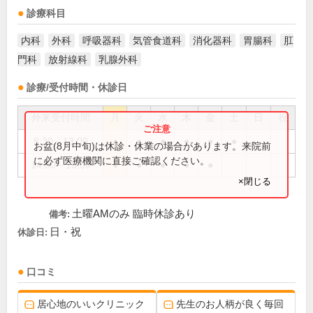
診療科目
内科
外科
呼吸器科
気管食道科
消化器科
胃腸科
肛
門科
放射線科
乳腺外科
診療/受付時間・休診日
外来受付時間
月
火
水
木
金
土
日
祝
8:30～13:00
●
●
●
●
●
●
お盆(8月中旬)は休診・休業の場合があります。来院前
に必ず医療機関に直接ご確認ください。
14:00～18:00
●
●
●
●
●
×閉じる
土曜AMのみ 臨時休診あり
備考:
日・祝
休診日:
口コミ
居心地のいいクリニック
先生のお人柄が良く毎回