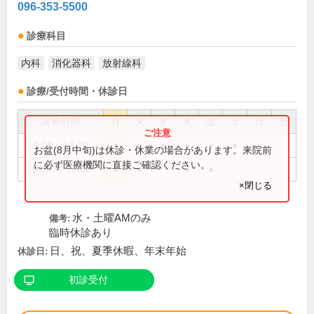
096-353-5500
診療科目
内科
消化器科
放射線科
診療/受付時間・休診日
診療時間
月
火
水
木
金
土
日
祝
9:00～12:30
●
●
●
●
●
●
お盆(8月中旬)は休診・休業の場合があります。来院前
に必ず医療機関に直接ご確認ください。
14:30～18:00
●
●
●
●
×閉じる
水・土曜AMのみ
備考:
臨時休診あり
日、祝、夏季休暇、年末年始
休診日:
初診受付