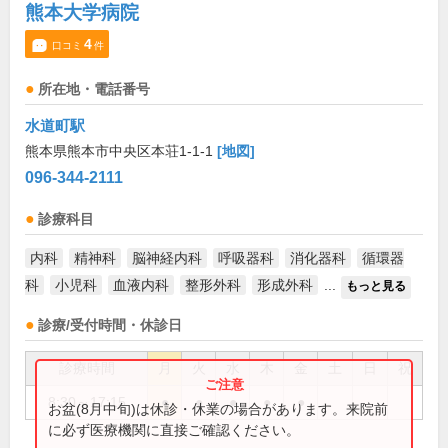
熊本大学病院
4
口コミ
件
所在地・電話番号
水道町駅
熊本県熊本市中央区本荘1-1-1
[地図]
096-344-2111
診療科目
内科
精神科
脳神経内科
呼吸器科
消化器科
循環器
科
小児科
血液内科
整形外科
形成外科
...
もっと見る
診療/受付時間・休診日
診療時間
月
火
水
木
金
土
日
祝
8:30～17:15
●
●
●
●
●
お盆(8月中旬)は休診・休業の場合があります。来院前
に必ず医療機関に直接ご確認ください。