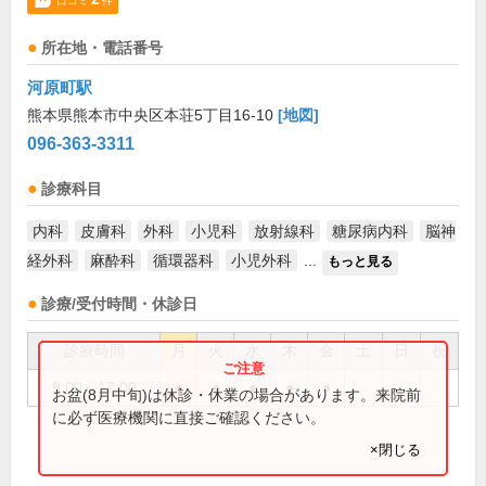
口コミ
件
所在地・電話番号
河原町駅
熊本県熊本市中央区本荘5丁目16-10
[地図]
096-363-3311
診療科目
内科
皮膚科
外科
小児科
放射線科
糖尿病内科
脳神
経外科
麻酔科
循環器科
小児外科
...
もっと見る
診療/受付時間・休診日
診療時間
月
火
水
木
金
土
日
祝
9:00～17:00
●
●
●
●
●
お盆(8月中旬)は休診・休業の場合があります。来院前
に必ず医療機関に直接ご確認ください。
×閉じる