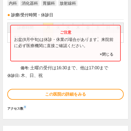
内科
消化器科
胃腸科
放射線科
診療/受付時間・休診日
診療時間
月
火
水
木
金
土
日
祝
8:00～17:00
●
●
●
●
●
お盆(8月中旬)は休診・休業の場合があります。来院前
に必ず医療機関に直接ご確認ください。
×閉じる
土曜の受付は16:30まで、他は17:00まで
備考:
木、日、祝
休診日:
この医院の詳細をみる
※
アクセス数