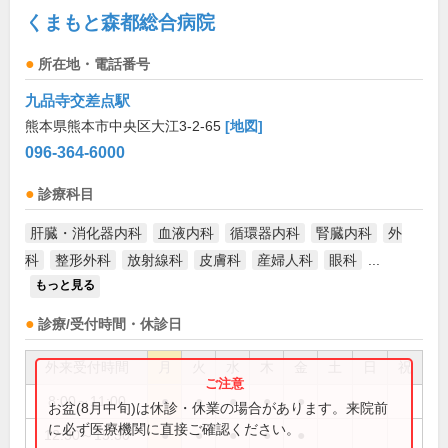
くまもと森都総合病院
所在地・電話番号
九品寺交差点駅
熊本県熊本市中央区大江3-2-65
[地図]
096-364-6000
診療科目
肝臓・消化器内科
血液内科
循環器内科
腎臓内科
外
科
整形外科
放射線科
皮膚科
産婦人科
眼科
...
もっと見る
診療/受付時間・休診日
外来受付時間
月
火
水
木
金
土
日
祝
8:00～11:00
●
●
●
●
●
お盆(8月中旬)は休診・休業の場合があります。来院前
に必ず医療機関に直接ご確認ください。
12:30～15:30
●
●
●
●
●