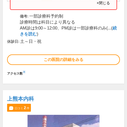
×閉じる
一部診療科予約制
備考:
診療時間は科目により異なる
AM診は9:00～12:00、PM診は一部診療科のみ(...(
続
きを読む
)
土～日・祝
休診日:
この医院の詳細をみる
※
アクセス数
上熊本内科
2
口コミ
件