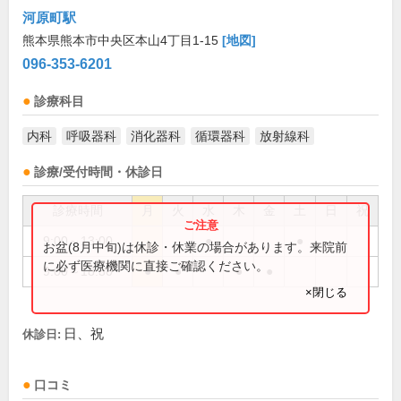
河原町駅
熊本県熊本市中央区本山4丁目1-15
[地図]
096-353-6201
診療科目
内科
呼吸器科
消化器科
循環器科
放射線科
診療/受付時間・休診日
診療時間
月
火
水
木
金
土
日
祝
9:00～13:00
●
●
お盆(8月中旬)は休診・休業の場合があります。来院前
に必ず医療機関に直接ご確認ください。
9:00～18:30
●
●
●
●
×閉じる
日、祝
休診日:
口コミ