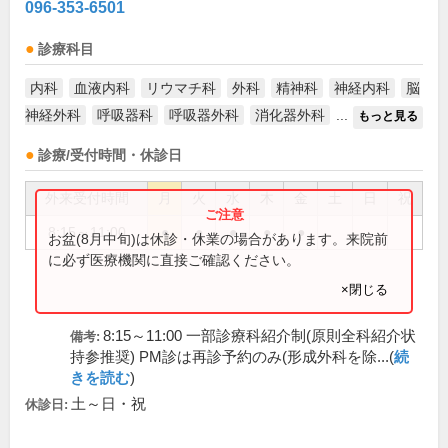
096-353-6501
診療科目
内科
血液内科
リウマチ科
外科
精神科
神経内科
脳
神経外科
呼吸器科
呼吸器外科
消化器外科
...
もっと見る
診療/受付時間・休診日
外来受付時間
月
火
水
木
金
土
日
祝
8:15～11:00
●
●
●
●
●
お盆(8月中旬)は休診・休業の場合があります。来院前
に必ず医療機関に直接ご確認ください。
×閉じる
8:15～11:00 一部診療科紹介制(原則全科紹介状
備考:
持参推奨) PM診は再診予約のみ(形成外科を除...(
続
きを読む
)
土～日・祝
休診日: