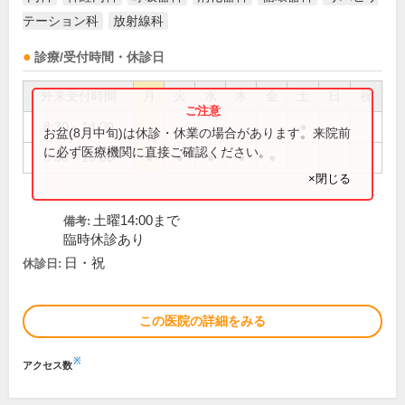
テーション科
放射線科
診療/受付時間・休診日
外来受付時間
月
火
水
木
金
土
日
祝
8:30～14:00
●
お盆(8月中旬)は休診・休業の場合があります。来院前
に必ず医療機関に直接ご確認ください。
8:30～18:00
●
●
●
●
●
×閉じる
土曜14:00まで
備考:
臨時休診あり
日・祝
休診日:
この医院の詳細をみる
※
アクセス数