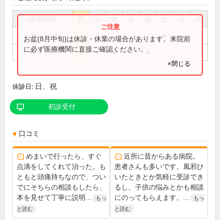
診療時間
月
火
水
木
金
土
日
祝
9:00～13:00
●
お盆(8月中旬)は休診・休業の場合があります。来院前
に必ず医療機関に直接ご確認ください。
9:00～18:00
●
●
●
●
●
×閉じる
日、祝
休診日:
初診受付
口コミ
めまいで行ったら、すぐ
近所に昔からある病院。
点滴をしてくれて治った。も
患者さんも多いです。風邪ひ
ともと頭痛持ちなので、つい
いたときとか気軽に受診でき
でにそちらの相談もしたら、
るし、子供の悩みとかも相談
本を見せて丁寧に説明...
にのってもらえます。...
もっ
もっ
と読む
と読む