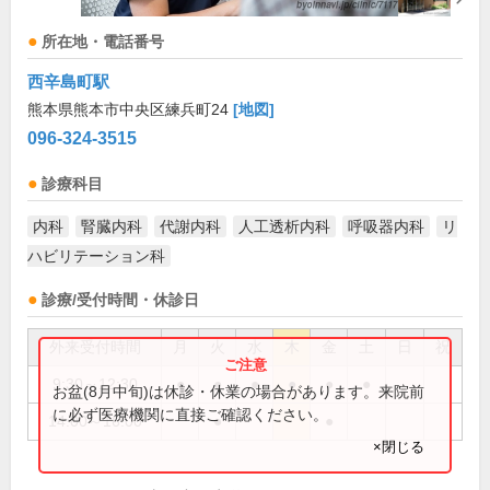
所在地・電話番号
西辛島町駅
熊本県熊本市中央区練兵町24
[地図]
096-324-3515
診療科目
内科
腎臓内科
代謝内科
人工透析内科
呼吸器内科
リ
ハビリテーション科
診療/受付時間・休診日
外来受付時間
月
火
水
木
金
土
日
祝
9:30～12:30
●
●
●
●
●
●
お盆(8月中旬)は休診・休業の場合があります。来院前
に必ず医療機関に直接ご確認ください。
14:00～16:00
●
●
×閉じる