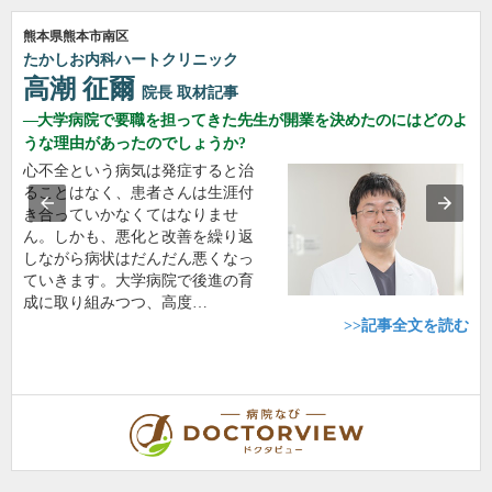
熊本県熊本市南区
たかしお内科ハートクリニック
高潮 征爾
院長
取材記事
大学病院で要職を担ってきた先生が開業を決めたのにはどのよ
うな理由があったのでしょうか?
心不全という病気は発症すると治
ることはなく、患者さんは生涯付
き合っていかなくてはなりませ
ん。しかも、悪化と改善を繰り返
しながら病状はだんだん悪くなっ
ていきます。大学病院で後進の育
成に取り組みつつ、高度…
>>記事全文を読む