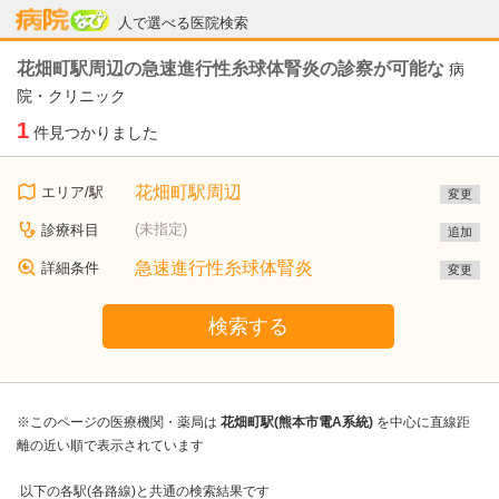
病院なび
人で選べる医院検索
花畑町駅周辺の急速進行性糸球体腎炎の診察が可能な
病
院・クリニック
1
件見つかりました
花畑町駅周辺
エリア/駅
変更
(未指定)
診療科目
追加
急速進行性糸球体腎炎
詳細条件
変更
検索する
※このページの医療機関・薬局は
花畑町駅(熊本市電A系統)
を中心に直線距
離の近い順で表示されています
以下の各駅(各路線)と共通の検索結果です