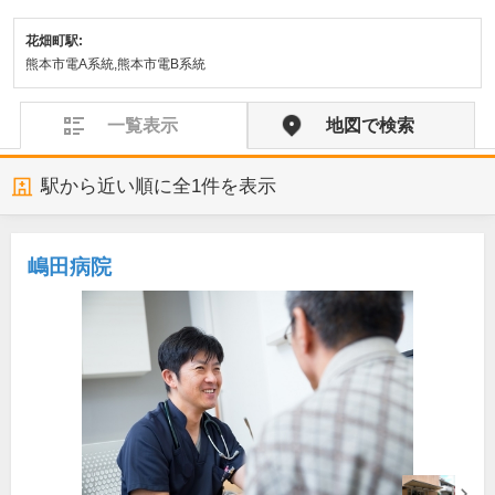
花畑町駅:
熊本市電A系統,熊本市電B系統
一覧表示
地図で検索
駅から近い順に全
1
件を表示
嶋田病院