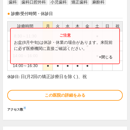
歯科
歯科口腔外科
小児歯科
矯正歯科
麻酔科
診療/受付時間・休診日
診療時間
月
火
水
木
金
土
日
祝
8:30～11:30
●
お盆(8月中旬)は休診・休業の場合があります。来院前
9:00～11:30
●
●
●
●
●
に必ず医療機関に直接ご確認ください。
14:00～16:00
●
×閉じる
14:00～16:30
●
●
●
●
●
日(月2回の矯正診療日を除く)、祝
休診日:
この医院の詳細をみる
※
アクセス数