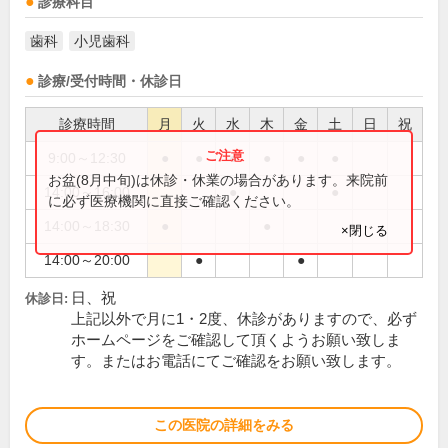
診療科目
歯科
小児歯科
診療/受付時間・休診日
診療時間
月
火
水
木
金
土
日
祝
9:00～12:30
●
●
●
●
●
●
お盆(8月中旬)は休診・休業の場合があります。来院前
14:00～16:00
●
●
に必ず医療機関に直接ご確認ください。
14:00～18:30
●
●
×閉じる
14:00～20:00
●
●
日、祝
休診日:
上記以外で月に1・2度、休診がありますので、必ず
ホームページをご確認して頂くようお願い致しま
す。またはお電話にてご確認をお願い致します。
この医院の詳細をみる