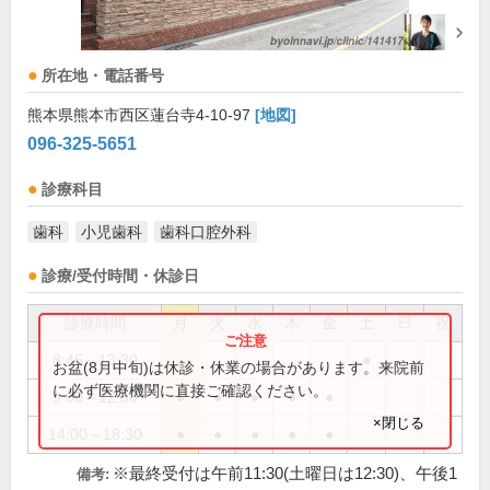
所在地・電話番号
熊本県熊本市西区蓮台寺4-10-97
[地図]
096-325-5651
診療科目
歯科
小児歯科
歯科口腔外科
診療/受付時間・休診日
診療時間
月
火
水
木
金
土
日
祝
8:45～13:30
●
お盆(8月中旬)は休診・休業の場合があります。来院前
に必ず医療機関に直接ご確認ください。
9:00～12:30
●
●
●
●
●
×閉じる
14:00～18:30
●
●
●
●
●
※最終受付は午前11:30(土曜日は12:30)、午後1
備考: