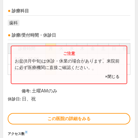
診療科目
歯科
診療/受付時間・休診日
診療時間
月
火
水
木
金
土
日
祝
9:00～12:00
●
●
●
●
●
●
お盆(8月中旬)は休診・休業の場合があります。来院前
に必ず医療機関に直接ご確認ください。
14:00～18:30
●
●
●
●
●
×閉じる
土曜AMのみ
備考:
日、祝
休診日:
この医院の詳細をみる
※
アクセス数