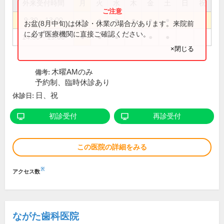
外来受付時間
月
火
水
木
金
土
日
祝
9:30～13:00
●
●
●
●
●
●
お盆(8月中旬)は休診・休業の場合があります。来院前
に必ず医療機関に直接ご確認ください。
14:30～19:00
●
●
●
●
●
×閉じる
木曜AMのみ
備考:
予約制、臨時休診あり
日、祝
休診日:
初診受付
再診受付
この医院の詳細をみる
※
アクセス数
ながた歯科医院