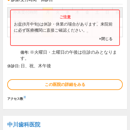
外来受付時間
月
火
水
木
金
土
日
祝
9:00～12:00
●
●
●
●
●
●
お盆(8月中旬)は休診・休業の場合があります。来院前
に必ず医療機関に直接ご確認ください。
14:00～18:00
●
●
●
×閉じる
※火曜日・土曜日の午後は往診のみとなりま
備考:
す。
日、祝、木午後
休診日:
この医院の詳細をみる
※
アクセス数
中川歯科医院