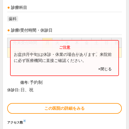
診療科目
歯科
診療/受付時間・休診日
外来受付時間
月
火
水
木
金
土
日
祝
9:00～18:30
●
●
●
●
●
●
お盆(8月中旬)は休診・休業の場合があります。来院前
に必ず医療機関に直接ご確認ください。
×閉じる
予約制
備考:
日、祝
休診日:
この医院の詳細をみる
※
アクセス数