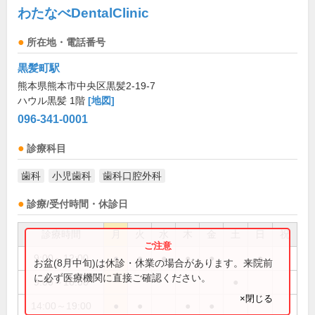
わたなべDentalClinic
所在地・電話番号
黒髪町駅
熊本県熊本市中央区黒髪2-19-7
ハウル黒髪 1階
[地図]
096-341-0001
診療科目
歯科
小児歯科
歯科口腔外科
診療/受付時間・休診日
診療時間
月
火
水
木
金
土
日
祝
9:00～12:00
●
●
●
●
●
●
お盆(8月中旬)は休診・休業の場合があります。来院前
に必ず医療機関に直接ご確認ください。
9:00～16:00
●
×閉じる
14:00～19:00
●
●
●
●