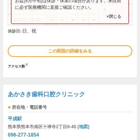
お盆(8月中旬)は休診・休業の場合があります。来院前
に必ず医療機関に直接ご確認ください。
9:30～13:00
●
×閉じる
14:00～19:00
●
●
●
●
●
日、祝
休診日:
この医院の詳細をみる
※
アクセス数
あかさき歯科口腔クリニック
所在地・電話番号
平成駅
熊本県熊本市南区十禅寺2丁目8-45
[地図]
096-277-1854