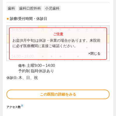
歯科
歯科口腔外科
小児歯科
診療/受付時間・休診日
外来受付時間
月
火
水
木
金
土
日
祝
9:00～13:00
●
●
●
●
お盆(8月中旬)は休診・休業の場合があります。来院前
に必ず医療機関に直接ご確認ください。
9:00～14:00
●
×閉じる
14:00～18:00
●
●
●
●
土曜9:00～14:00
備考:
予約制 臨時休診あり
木、日、祝
休診日:
この医院の詳細をみる
※
アクセス数