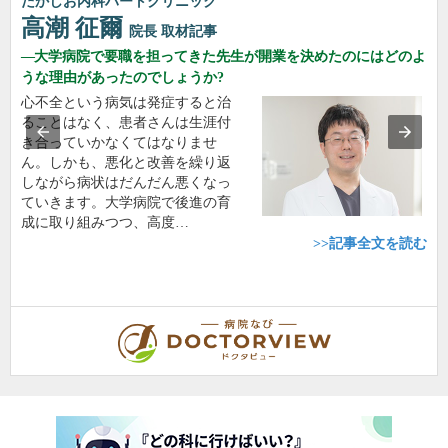
たかしお内科ハートクリニック
高潮 征爾
院長
取材記事
大学病院で要職を担ってきた先生が開業を決めたのにはどのよ
うな理由があったのでしょうか?
心不全という病気は発症すると治
ることはなく、患者さんは生涯付
き合っていかなくてはなりませ
ん。しかも、悪化と改善を繰り返
しながら病状はだんだん悪くなっ
ていきます。大学病院で後進の育
成に取り組みつつ、高度…
>>記事全文を読む