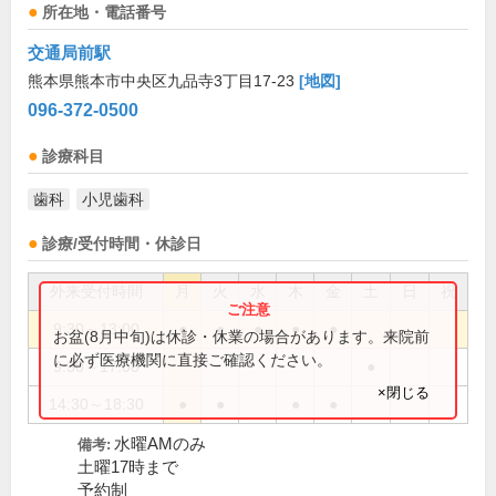
所在地・電話番号
交通局前駅
熊本県熊本市中央区九品寺3丁目17-23
[地図]
096-372-0500
診療科目
歯科
小児歯科
診療/受付時間・休診日
外来受付時間
月
火
水
木
金
土
日
祝
9:30～13:00
●
●
●
●
●
お盆(8月中旬)は休診・休業の場合があります。来院前
に必ず医療機関に直接ご確認ください。
9:30～17:00
●
×閉じる
14:30～18:30
●
●
●
●
水曜AMのみ
備考:
土曜17時まで
予約制