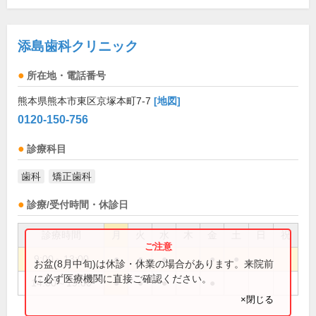
添島歯科クリニック
所在地・電話番号
熊本県熊本市東区京塚本町7-7
[地図]
0120-150-756
診療科目
歯科
矯正歯科
診療/受付時間・休診日
診療時間
月
火
水
木
金
土
日
祝
9:00～13:00
●
●
●
●
●
お盆(8月中旬)は休診・休業の場合があります。来院前
に必ず医療機関に直接ご確認ください。
14:00～19:00
●
●
●
●
×閉じる