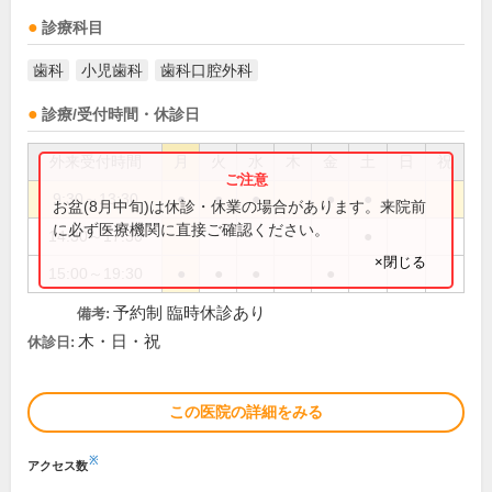
診療科目
歯科
小児歯科
歯科口腔外科
診療/受付時間・休診日
外来受付時間
月
火
水
木
金
土
日
祝
9:30～13:30
●
●
●
●
●
お盆(8月中旬)は休診・休業の場合があります。来院前
に必ず医療機関に直接ご確認ください。
14:30～17:30
●
×閉じる
15:00～19:30
●
●
●
●
予約制 臨時休診あり
備考:
木・日・祝
休診日:
この医院の詳細をみる
※
アクセス数