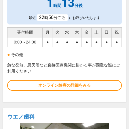
1
13
時間
分後
22
56
時
分ごろ
最短
にお呼びいたします
受付時間
月
火
水
木
金
土
日
祝
0:00～24:00
●
●
●
●
●
●
●
●
その他
急な発熱、悪天候など直接医療機関に掛かる事が困難な際にご
利用ください
オンライン診療の詳細をみる
ウエノ歯科