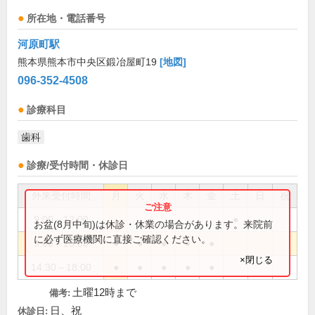
所在地・電話番号
河原町駅
熊本県熊本市中央区鍛冶屋町19
[地図]
096-352-4508
診療科目
歯科
診療/受付時間・休診日
外来受付時間
月
火
水
木
金
土
日
祝
9:00～12:00
●
お盆(8月中旬)は休診・休業の場合があります。来院前
に必ず医療機関に直接ご確認ください。
9:00～13:00
●
●
●
●
●
×閉じる
14:30～18:00
●
●
●
●
●
土曜12時まで
備考:
日、祝
休診日: