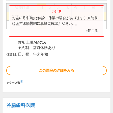
診療時間
月
火
水
木
金
土
日
祝
9:30～13:00
●
●
●
●
●
●
お盆(8月中旬)は休診・休業の場合があります。来院前
に必ず医療機関に直接ご確認ください。
14:30～18:30
●
●
●
●
●
×閉じる
土曜AMのみ
備考:
予約制、臨時休診あり
日、祝、年末年始
休診日:
この医院の詳細をみる
※
アクセス数
谷脇歯科医院