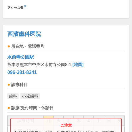
※
アクセス数
西濱歯科医院
所在地・電話番号
水前寺公園駅
熊本県熊本市中央区水前寺公園8-1
[地図]
096-381-8241
診療科目
歯科
小児歯科
診療/受付時間・休診日
診療時間
月
火
水
木
金
土
日
祝
9:30～12:00
●
●
●
●
●